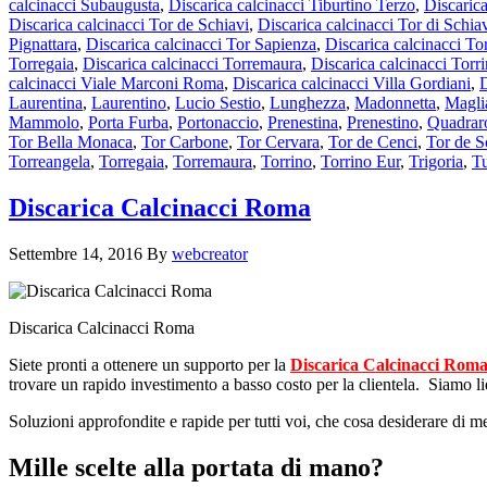
calcinacci Subaugusta
,
Discarica calcinacci Tiburtino Terzo
,
Discaric
Discarica calcinacci Tor de Schiavi
,
Discarica calcinacci Tor di Schia
Pignattara
,
Discarica calcinacci Tor Sapienza
,
Discarica calcinacci To
Torregaia
,
Discarica calcinacci Torremaura
,
Discarica calcinacci Torr
calcinacci Viale Marconi Roma
,
Discarica calcinacci Villa Gordiani
,
Laurentina
,
Laurentino
,
Lucio Sestio
,
Lunghezza
,
Madonnetta
,
Magli
Mammolo
,
Porta Furba
,
Portonaccio
,
Prenestina
,
Prenestino
,
Quadrar
Tor Bella Monaca
,
Tor Carbone
,
Tor Cervara
,
Tor de Cenci
,
Tor de S
Torreangela
,
Torregaia
,
Torremaura
,
Torrino
,
Torrino Eur
,
Trigoria
,
T
Discarica Calcinacci Roma
Settembre 14, 2016
By
webcreator
Discarica Calcinacci Roma
Siete pronti a ottenere un supporto per la
Discarica Calcinacci Rom
trovare un rapido investimento a basso costo per la clientela. Siamo liet
Soluzioni approfondite e rapide per tutti voi, che cosa desiderare di 
Mille scelte alla portata di mano?