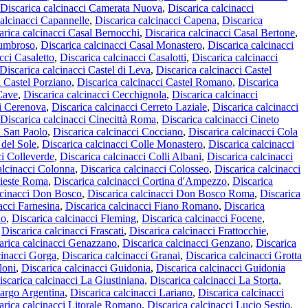
Discarica calcinacci Camerata Nuova
,
Discarica calcinacci
calcinacci Capannelle
,
Discarica calcinacci Capena
,
Discarica
arica calcinacci Casal Bernocchi
,
Discarica calcinacci Casal Bertone
,
Lumbroso
,
Discarica calcinacci Casal Monastero
,
Discarica calcinacci
cci Casaletto
,
Discarica calcinacci Casalotti
,
Discarica calcinacci
Discarica calcinacci Castel di Leva
,
Discarica calcinacci Castel
i Castel Porziano
,
Discarica calcinacci Castel Romano
,
Discarica
 Cave
,
Discarica calcinacci Cecchignola
,
Discarica calcinacci
ci Cerenova
,
Discarica calcinacci Cerreto Laziale
,
Discarica calcinacci
Discarica calcinacci Cinecittà Roma
,
Discarica calcinacci Cineto
la San Paolo
,
Discarica calcinacci Cocciano
,
Discarica calcinacci Cola
 del Sole
,
Discarica calcinacci Colle Monastero
,
Discarica calcinacci
ci Colleverde
,
Discarica calcinacci Colli Albani
,
Discarica calcinacci
alcinacci Colonna
,
Discarica calcinacci Colosseo
,
Discarica calcinacci
rieste Roma
,
Discarica calcinacci Cortina d'Ampezzo
,
Discarica
lcinacci Don Bosco
,
Discarica calcinacci Don Bosco Roma
,
Discarica
acci Farnesina
,
Discarica calcinacci Fiano Romano
,
Discarica
io
,
Discarica calcinacci Fleming
,
Discarica calcinacci Focene
,
,
Discarica calcinacci Frascati
,
Discarica calcinacci Frattocchie
,
arica calcinacci Genazzano
,
Discarica calcinacci Genzano
,
Discarica
cinacci Gorga
,
Discarica calcinacci Granai
,
Discarica calcinacci Grotta
loni
,
Discarica calcinacci Guidonia
,
Discarica calcinacci Guidonia
iscarica calcinacci La Giustiniana
,
Discarica calcinacci La Storta
,
Largo Argentina
,
Discarica calcinacci Lariano
,
Discarica calcinacci
arica calcinacci Litorale Romano
,
Discarica calcinacci Lucio Sestio
,