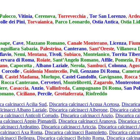
Palocco
,
Vitinia
,
Cerenova
,
Torrevecchia
,
Tor San Lorenzo
,
Arde
olle dei Pini
,
Torvaianica
,
Parco Leonardo
,
Ostia Antica
,
Ostia Li
sape
,
Cave
,
Mazzano Romano
,
Canale Monterano
,
Licenza
,
Fium
nguillara Sabazia
,
Palestrina
,
Canterano
,
Sant’Oreste
,
Villanova 
lavio
,
Nemi
,
Mentana
,
Tivoli
,
Subiaco
,
Montelanico
,
Torrita Tibe
ervara di Roma
,
Roiate
,
Sant’Angelo Romano
,
Affile
,
Pomezia
,
Fr
ano
,
Capocotta
,
Albano Laziale
,
Nerola
,
Sambuci
,
Colonna
,
Agos
,
Corcolle
,
Guidonia Montecelio
,
Poli
,
Genzano Di Roma
,
Camera
li
,
Castel Madama
,
Morlupo
,
Castel Gandolfo
,
Gavignano
,
Rocca 
,
Rocca Canterano
,
Cerveteri
,
Montelibretti
,
Zagarolo
,
Monteroto
iere
,
Casaccia
,
Anzio
,
Vallinfreda
,
Campagnano Di Roma
,
San Pol
Romano
,
Ciciliano
,
Percile
,
Grottaferrata
,
Riofreddo
ca calcinacci Acilia Sud
,
Discarica calcinacci Acqua Acetosa
,
Discaric
alcinacci Albano Laziale
,
Discarica calcinacci Alberone
,
Discarica calci
ca calcinacci Anticoli Corrado
,
Discarica calcinacci Anzio
,
Discarica ca
a calcinacci Appio Pignatelli
,
Discarica calcinacci Aranova
,
Discarica 
calcinacci Ardeatino
,
Discarica calcinacci Ariccia
,
Discarica calcinacci 
 calcinacci Axa Roma
,
Discarica calcinacci Bagnoletto
,
Discarica calci
alcinacci Bellegra
,
Discarica calcinacci Belsito Roma
,
Discarica calcin