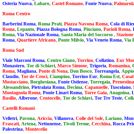
Osteria Nuova
,
Labaro
,
Castel Romano
,
Fonte Nuova
,
Palmarol
Roma Centro
Barberini Roma
,
Roma Prati
,
Piazza Navona Roma
,
Cola di Ri
Roma
,
Lepanto
,
Piazza Bologna Roma
,
Pinciano
,
Parioli Roma
,
Roma
,
Via Nazionale Roma
,
Santa Maria del Soccorso
,
Stazione
Roma
,
Quartiere Africano
,
Ponte Milvio
,
Via Veneto Roma
,
Via 
Roma Sud
Viale Marconi Roma
,
Centro Giano
,
Torrino
,
Collatino
,
Eur Mon
Monastero
,
Tor di Schiavi
,
Marco Simone
,
Trigoria
,
Romanina
,
Roma
,
Magliana
,
Ponte di Nona
,
Don Bosco
,
Torreangela
,
Appio
Claudio
,
Tor de Cenci
,
Ciampino
,
Torrino Eur
,
Roma Est
,
Casal
Mostacciano
,
Borghesiana
,
Fonte Ostiense
,
Torregaia
,
Prenestina
Alessandrino
,
Pietralata Roma
,
Decima
,
Capannelle
,
Tuscolano
,
Montagnola Roma
,
Ponte Linari Roma
,
Torre Gaia
,
Anagnina
,
Basilio
,
Alberone
,
Centocelle
,
Tor de Schiavi
,
Tor Tre Teste
,
Coll
Castelli Romani
Velletri
,
Pavona
,
Ariccia
,
Villanova
,
Colle del Sole
,
Lariano
,
Mont
Frascati
,
Artena
,
Nettunense
,
Tivoli Terme
,
Cecchina
,
Rocca Pri
Palestrina
,
Montecelio