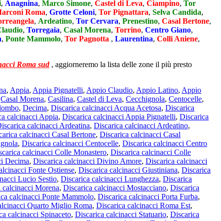
i
,
Anagnina
,
Marco Simone
,
Castel di Leva
,
Ciampino
,
Tor
Marconi Roma
,
Grotte Celoni
,
Tor Pignattara
,
Selva Candida
,
orreangela
,
Ardeatino
,
Tor Cervara
,
Prenestino
,
Casal Bertone
,
laudio
,
Torregaia
,
Casal Morena
,
Torrino
,
Centro Giano
,
a
,
Ponte Mammolo
,
Tor Pagnotta
,
Laurentina
,
Colli Aniene
,
inacci Roma sud
, aggiorneremo la lista delle zone il più presto
na
,
Appia
,
Appia Pignatelli
,
Appio Claudio
,
Appio Latino
,
Appio
,
Casal Morena
,
Casilina
,
Castel di Leva
,
Cecchignola
,
Centocelle
,
olombo
,
Decima
,
Discarica calcinacci Acqua Acetosa
,
Discarica
ca calcinacci Appia
,
Discarica calcinacci Appia Pignatelli
,
Discarica
iscarica calcinacci Ardeatina
,
Discarica calcinacci Ardeatino
,
carica calcinacci Casal Bertone
,
Discarica calcinacci Casal
ignola
,
Discarica calcinacci Centocelle
,
Discarica calcinacci Centro
scarica calcinacci Colle Monastero
,
Discarica calcinacci Colle
ci Decima
,
Discarica calcinacci Divino Amore
,
Discarica calcinacci
alcinacci Fonte Ostiense
,
Discarica calcinacci Giustiniana
,
Discarica
inacci Lucio Sestio
,
Discarica calcinacci Lunghezza
,
Discarica
a calcinacci Morena
,
Discarica calcinacci Mostacciano
,
Discarica
ica calcinacci Ponte Mammolo
,
Discarica calcinacci Porta Furba
,
alcinacci Quarto Miglio Roma
,
Discarica calcinacci Roma Est
,
ca calcinacci Spinaceto
,
Discarica calcinacci Statuario
,
Discarica