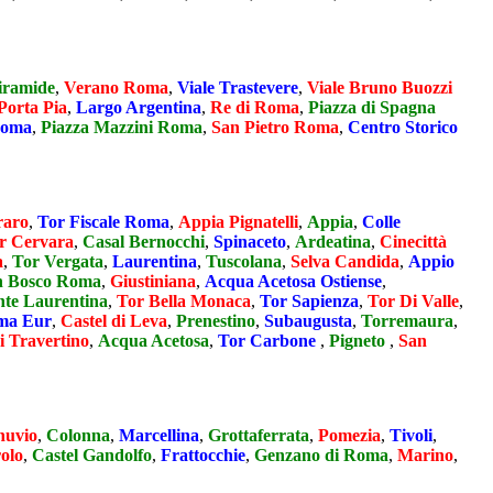
iramide
,
Verano Roma
,
Viale Trastevere
,
Viale Bruno Buozzi
Porta Pia
,
Largo Argentina
,
Re di Roma
,
Piazza di Spagna
Roma
,
Piazza Mazzini Roma
,
San Pietro Roma
,
Centro Storico
raro
,
Tor Fiscale Roma
,
Appia Pignatelli
,
Appia
,
Colle
r Cervara
,
Casal Bernocchi
,
Spinaceto
,
Ardeatina
,
Cinecittà
a
,
Tor Vergata
,
Laurentina
,
Tuscolana
,
Selva Candida
,
Appio
 Bosco Roma
,
Giustiniana
,
Acqua Acetosa Ostiense
,
nte Laurentina
,
Tor Bella Monaca
,
Tor Sapienza
,
Tor Di Valle
,
ma Eur
,
Castel di Leva
,
Prenestino
,
Subaugusta
,
Torremaura
,
i Travertino
,
Acqua Acetosa
,
Tor Carbone
,
Pigneto
,
San
nuvio
,
Colonna
,
Marcellina
,
Grottaferrata
,
Pomezia
,
Tivoli
,
olo
,
Castel Gandolfo
,
Frattocchie
,
Genzano di Roma
,
Marino
,