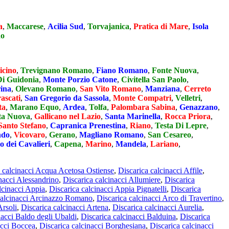
a
,
Maccarese
,
Acilia Sud
,
Torvajanica
,
Pratica di Mare
,
Isola
do
icino
,
Trevignano Romano
,
Fiano Romano
,
Fonte Nuova
,
Di Guidonia
,
Monte Porzio Catone
,
Civitella San Paolo
,
rina
,
Olevano Romano
,
San Vito Romano
,
Manziana
,
Cerreto
ascati
,
San Gregorio da Sassola
,
Monte Compatri
,
Velletri
,
ta
,
Marano Equo
,
Ardea
,
Tolfa
,
Palombara Sabina
,
Genazzano
,
ta Nuova
,
Gallicano nel Lazio
,
Santa Marinella
,
Rocca Priora
,
Santo Stefano
,
Capranica Prenestina
,
Riano
,
Testa Di Lepre
,
ndo
,
Vicovaro
,
Gerano
,
Magliano Romano
,
San Cesareo
,
o dei Cavalieri
,
Capena
,
Marino
,
Mandela
,
Lariano
,
a calcinacci Acqua Acetosa Ostiense
,
Discarica calcinacci Affile
,
nacci Alessandrino
,
Discarica calcinacci Allumiere
,
Discarica
lcinacci Appia
,
Discarica calcinacci Appia Pignatelli
,
Discarica
calcinacci Arcinazzo Romano
,
Discarica calcinacci Arco di Travertino
,
Arsoli
,
Discarica calcinacci Artena
,
Discarica calcinacci Aurelia
,
nacci Baldo degli Ubaldi
,
Discarica calcinacci Balduina
,
Discarica
acci Boccea
,
Discarica calcinacci Borghesiana
,
Discarica calcinacci