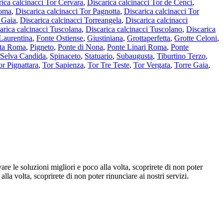
rica calcinacci Tor Cervara
,
Discarica calcinacci Tor de Cenci
,
Roma
,
Discarica calcinacci Tor Pagnotta
,
Discarica calcinacci Tor
e Gaia
,
Discarica calcinacci Torreangela
,
Discarica calcinacci
arica calcinacci Tuscolana
,
Discarica calcinacci Tuscolano
,
Discarica
Laurentina
,
Fonte Ostiense
,
Giustiniana
,
Grottaperfetta
,
Grotte Celoni
,
ata Roma
,
Pigneto
,
Ponte di Nona
,
Ponte Linari Roma
,
Ponte
Selva Candida
,
Spinaceto
,
Statuario
,
Subaugusta
,
Tiburtino Terzo
,
or Pignattara
,
Tor Sapienza
,
Tor Tre Teste
,
Tor Vergata
,
Torre Gaia
,
vare le soluzioni migliori e poco alla volta, scoprirete di non poter
lla volta, scoprirete di non poter rinunciare ai nostri servizi.