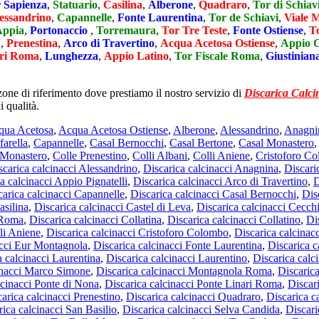
 Sapienza
,
Statuario
,
Casilina
,
Alberone
,
Quadraro
,
Tor di Schiav
essandrino
,
Capannelle
,
Fonte Laurentina
,
Tor de Schiavi
,
Viale 
Appia
,
Portonaccio
,
Torremaura
,
Tor Tre Teste
,
Fonte Ostiense
,
T
a
,
Prenestina
,
Arco di Travertino
,
Acqua Acetosa Ostiense
,
Appio C
ari Roma
,
Lunghezza
,
Appio Latino
,
Tor Fiscale Roma
,
Giustinian
zone di riferimento dove prestiamo il nostro servizio di
Discarica Calc
i qualità.
qua Acetosa
,
Acqua Acetosa Ostiense
,
Alberone
,
Alessandrino
,
Anagni
farella
,
Capannelle
,
Casal Bernocchi
,
Casal Bertone
,
Casal Monastero
 Monastero
,
Colle Prenestino
,
Colli Albani
,
Colli Aniene
,
Cristoforo C
scarica calcinacci Alessandrino
,
Discarica calcinacci Anagnina
,
Discari
a calcinacci Appio Pignatelli
,
Discarica calcinacci Arco di Travertino
,
D
carica calcinacci Capannelle
,
Discarica calcinacci Casal Bernocchi
,
Dis
asilina
,
Discarica calcinacci Castel di Leva
,
Discarica calcinacci Cecch
à Roma
,
Discarica calcinacci Collatina
,
Discarica calcinacci Collatino
,
Di
li Aniene
,
Discarica calcinacci Cristoforo Colombo
,
Discarica calcinac
acci Eur Montagnola
,
Discarica calcinacci Fonte Laurentina
,
Discarica c
a calcinacci Laurentina
,
Discarica calcinacci Laurentino
,
Discarica calc
inacci Marco Simone
,
Discarica calcinacci Montagnola Roma
,
Discaric
lcinacci Ponte di Nona
,
Discarica calcinacci Ponte Linari Roma
,
Discar
arica calcinacci Prenestino
,
Discarica calcinacci Quadraro
,
Discarica c
rica calcinacci San Basilio
,
Discarica calcinacci Selva Candida
,
Discari