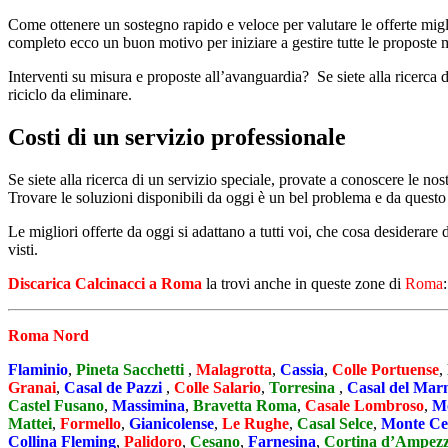
Come ottenere un sostegno rapido e veloce per valutare le offerte migl
completo ecco un buon motivo per iniziare a gestire tutte le proposte m
Interventi su misura e proposte all’avanguardia? Se siete alla ricerca di
riciclo da eliminare.
Costi di un servizio professionale
Se siete alla ricerca di un servizio speciale, provate a conoscere le nos
Trovare le soluzioni disponibili da oggi è un bel problema e da questo 
Le migliori offerte da oggi si adattano a tutti voi, che cosa desiderar
visti.
Discarica Calcinacci a Roma
la trovi anche in queste zone di
Roma
:
Roma Nord
Flaminio
,
Pineta Sacchetti
,
Malagrotta
,
Cassia
,
Colle Portuense
,
Granai
,
Casal de Pazzi
,
Colle Salario
,
Torresina
,
Casal del Ma
Castel Fusano
,
Massimina
,
Bravetta Roma
,
Casale Lombroso
,
Mo
Mattei
,
Formello
,
Gianicolense
,
Le Rughe
,
Casal Selce
,
Monte Ce
Collina Fleming
,
Palidoro
,
Cesano
,
Farnesina
,
Cortina d’Ampez