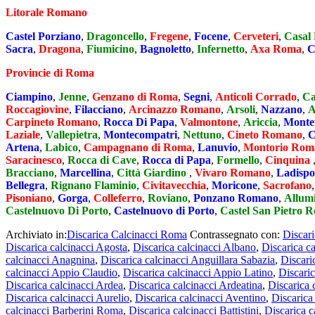
Litorale Romano
Castel Porziano
,
Dragoncello
,
Fregene
,
Focene
,
Cerveteri
,
Casal 
Sacra
,
Dragona
,
Fiumicino
,
Bagnoletto
,
Infernetto
,
Axa Roma
,
C
Provincie di Roma
Ciampino
,
Jenne
,
Genzano di Roma
,
Segni
,
Anticoli Corrado
,
Ca
Roccagiovine
,
Filacciano
,
Arcinazzo Romano
,
Arsoli
,
Nazzano
,
A
Carpineto Romano
,
Rocca Di Papa
,
Valmontone
,
Ariccia
,
Montef
Laziale
,
Vallepietra
,
Montecompatri
,
Nettuno
,
Cineto Romano
,
C
Artena
,
Labico
,
Campagnano di Roma
,
Lanuvio
,
Montorio Rom
Saracinesco
,
Rocca di Cave
,
Rocca di Papa
,
Formello
,
Cinquina
Bracciano
,
Marcellina
,
Città Giardino
,
Vivaro Romano
,
Ladispo
Bellegra
,
Rignano Flaminio
,
Civitavecchia
,
Moricone
,
Sacrofano
Pisoniano
,
Gorga
,
Colleferro
,
Roviano
,
Ponzano Romano
,
Allum
Castelnuovo Di Porto
,
Castelnuovo di Porto
,
Castel San Pietro 
Archiviato in:
Discarica Calcinacci Roma
Contrassegnato con:
Discari
Discarica calcinacci Agosta
,
Discarica calcinacci Albano
,
Discarica c
calcinacci Anagnina
,
Discarica calcinacci Anguillara Sabazia
,
Discari
calcinacci Appio Claudio
,
Discarica calcinacci Appio Latino
,
Discaric
Discarica calcinacci Ardea
,
Discarica calcinacci Ardeatina
,
Discarica 
Discarica calcinacci Aurelio
,
Discarica calcinacci Aventino
,
Discarica
calcinacci Barberini Roma
,
Discarica calcinacci Battistini
,
Discarica c