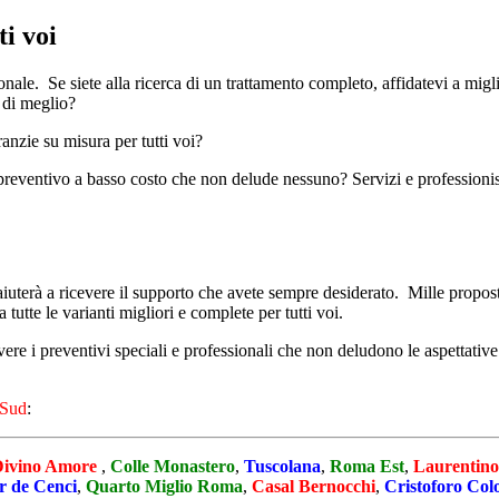
ti voi
onale. Se siete alla ricerca di un trattamento completo, affidatevi a migli
e di meglio?
anzie su misura per tutti voi?
preventivo a basso costo che non delude nessuno? Servizi e professionis
 aiuterà a ricevere il supporto che avete sempre desiderato. Mille proposte
tutte le varianti migliori e complete per tutti voi.
vere i preventivi speciali e professionali che non deludono le aspettative
Sud
:
Divino Amore
,
Colle Monastero
,
Tuscolana
,
Roma Est
,
Laurentin
r de Cenci
,
Quarto Miglio Roma
,
Casal Bernocchi
,
Cristoforo Co