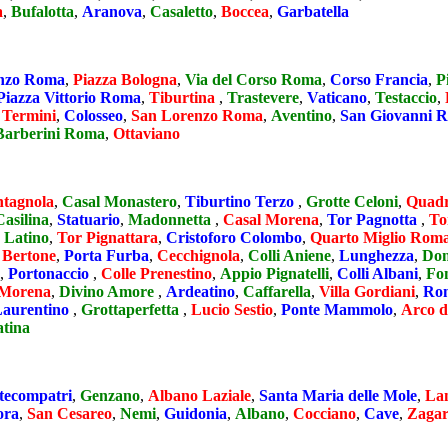
a
,
Bufalotta
,
Aranova
,
Casaletto
,
Boccea
,
Garbatella
enzo Roma
,
Piazza Bologna
,
Via del Corso Roma
,
Corso Francia
,
P
Piazza Vittorio Roma
,
Tiburtina
,
Trastevere
,
Vaticano
,
Testaccio
,
 Termini
,
Colosseo
,
San Lorenzo Roma
,
Aventino
,
San Giovanni 
Barberini Roma
,
Ottaviano
tagnola
,
Casal Monastero
,
Tiburtino Terzo
,
Grotte Celoni
,
Quad
Casilina
,
Statuario
,
Madonnetta
,
Casal Morena
,
Tor Pagnotta
,
To
 Latino
,
Tor Pignattara
,
Cristoforo Colombo
,
Quarto Miglio Rom
 Bertone
,
Porta Furba
,
Cecchignola
,
Colli Aniene
,
Lunghezza
,
Don
,
Portonaccio
,
Colle Prenestino
,
Appio Pignatelli
,
Colli Albani
,
Fo
Morena
,
Divino Amore
,
Ardeatino
,
Caffarella
,
Villa Gordiani
,
Ro
Laurentino
,
Grottaperfetta
,
Lucio Sestio
,
Ponte Mammolo
,
Arco d
atina
ecompatri
,
Genzano
,
Albano Laziale
,
Santa Maria delle Mole
,
La
ora
,
San Cesareo
,
Nemi
,
Guidonia
,
Albano
,
Cocciano
,
Cave
,
Zagar