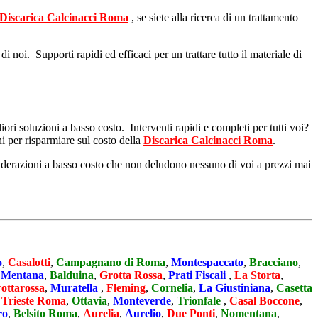
Discarica Calcinacci Roma
, se siete alla ricerca di un trattamento
 noi. Supporti rapidi ed efficaci per un trattare tutto il materiale di
iori soluzioni a basso costo. Interventi rapidi e completi per tutti voi?
i per risparmiare sul costo della
Discarica Calcinacci Roma
.
nsiderazioni a basso costo che non deludono nessuno di voi a prezzi mai
o
,
Casalotti
,
Campagnano di Roma
,
Montespaccato
,
Bracciano
,
,
Mentana
,
Balduina
,
Grotta Rossa
,
Prati Fiscali
,
La Storta
,
ottarossa
,
Muratella
,
Fleming
,
Cornelia
,
La Giustiniana
,
Casetta
 Trieste Roma
,
Ottavia
,
Monteverde
,
Trionfale
,
Casal Boccone
,
ro
,
Belsito Roma
,
Aurelia
,
Aurelio
,
Due Ponti
,
Nomentana
,