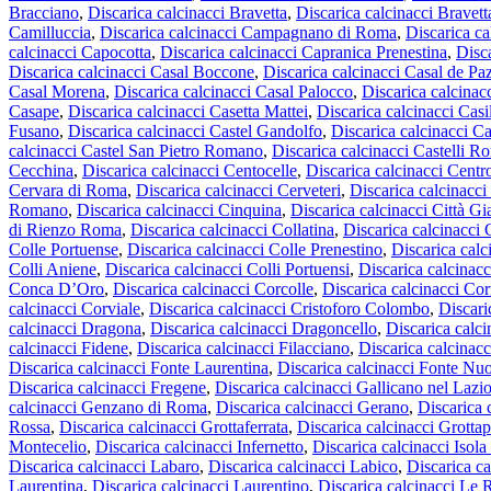
Bracciano
,
Discarica calcinacci Bravetta
,
Discarica calcinacci Bravet
Camilluccia
,
Discarica calcinacci Campagnano di Roma
,
Discarica c
calcinacci Capocotta
,
Discarica calcinacci Capranica Prenestina
,
Disc
Discarica calcinacci Casal Boccone
,
Discarica calcinacci Casal de Pa
Casal Morena
,
Discarica calcinacci Casal Palocco
,
Discarica calcinac
Casape
,
Discarica calcinacci Casetta Mattei
,
Discarica calcinacci Casi
Fusano
,
Discarica calcinacci Castel Gandolfo
,
Discarica calcinacci Ca
calcinacci Castel San Pietro Romano
,
Discarica calcinacci Castelli R
Cecchina
,
Discarica calcinacci Centocelle
,
Discarica calcinacci Cent
Cervara di Roma
,
Discarica calcinacci Cerveteri
,
Discarica calcinacc
Romano
,
Discarica calcinacci Cinquina
,
Discarica calcinacci Città Gi
di Rienzo Roma
,
Discarica calcinacci Collatina
,
Discarica calcinacci 
Colle Portuense
,
Discarica calcinacci Colle Prenestino
,
Discarica calc
Colli Aniene
,
Discarica calcinacci Colli Portuensi
,
Discarica calcinacc
Conca D’Oro
,
Discarica calcinacci Corcolle
,
Discarica calcinacci Cor
calcinacci Corviale
,
Discarica calcinacci Cristoforo Colombo
,
Discari
calcinacci Dragona
,
Discarica calcinacci Dragoncello
,
Discarica calc
calcinacci Fidene
,
Discarica calcinacci Filacciano
,
Discarica calcinac
Discarica calcinacci Fonte Laurentina
,
Discarica calcinacci Fonte Nu
Discarica calcinacci Fregene
,
Discarica calcinacci Gallicano nel Lazi
calcinacci Genzano di Roma
,
Discarica calcinacci Gerano
,
Discarica 
Rossa
,
Discarica calcinacci Grottaferrata
,
Discarica calcinacci Grottap
Montecelio
,
Discarica calcinacci Infernetto
,
Discarica calcinacci Isola
Discarica calcinacci Labaro
,
Discarica calcinacci Labico
,
Discarica ca
Laurentina
,
Discarica calcinacci Laurentino
,
Discarica calcinacci Le