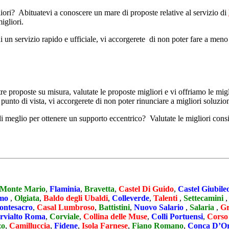
iori? Abituatevi a conoscere un mare di proposte relative al servizio di
igliori.
 un servizio rapido e ufficiale, vi accorgerete di non poter fare a meno di
tre proposte su misura, valutate le proposte migliori e vi offriamo le migl
punto di vista, vi accorgerete di non poter rinunciare a migliori soluzion
e di meglio per ottenere un supporto eccentrico? Valutate le migliori co
Monte Mario
,
Flaminia
,
Bravetta
,
Castel Di Guido
,
Castel Giubile
rmo
,
Olgiata
,
Baldo degli Ubaldi
,
Colleverde
,
Talenti
,
Settecamini
ntesacro
,
Casal Lumbroso
,
Battistini
,
Nuovo Salario
,
Salaria
,
Gr
rvialto Roma
,
Corviale
,
Collina delle Muse
,
Colli Portuensi
,
Corso
zo
,
Camilluccia
,
Fidene
,
Isola Farnese
,
Fiano Romano
,
Conca D’O