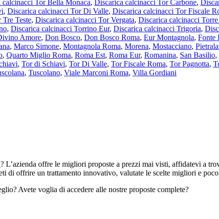
a calcinacci Tor Bella Monaca
,
Discarica calcinacci Tor Carbone
,
Disca
vi
,
Discarica calcinacci Tor Di Valle
,
Discarica calcinacci Tor Fiscale 
r Tre Teste
,
Discarica calcinacci Tor Vergata
,
Discarica calcinacci Torr
ino
,
Discarica calcinacci Torrino Eur
,
Discarica calcinacci Trigoria
,
Disc
Divino Amore
,
Don Bosco
,
Don Bosco Roma
,
Eur Montagnola
,
Fonte 
ana
,
Marco Simone
,
Montagnola Roma
,
Morena
,
Mostacciano
,
Pietral
o
,
Quarto Miglio Roma
,
Roma Est
,
Roma Eur
,
Romanina
,
San Basilio
,
chiavi
,
Tor di Schiavi
,
Tor Di Valle
,
Tor Fiscale Roma
,
Tor Pagnotta
,
T
uscolana
,
Tuscolano
,
Viale Marconi Roma
,
Villa Gordiani
a
? L’azienda offre le migliori proposte a prezzi mai visti, affidatevi a tro
i di offrire un trattamento innovativo, valutate le scelte migliori e poco a
meglio? Avete voglia di accedere alle nostre proposte complete?