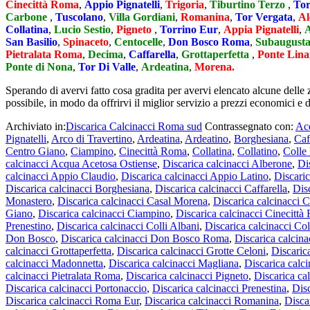
Cinecittà Roma
,
Appio Pignatelli
,
Trigoria
,
Tiburtino Terzo
,
Tor
Carbone
,
Tuscolano
,
Villa Gordiani
,
Romanina
,
Tor Vergata
,
Al
Collatina
,
Lucio Sestio
,
Pigneto
,
Torrino Eur
,
Appia Pignatelli
,
San Basilio
,
Spinaceto
,
Centocelle
,
Don Bosco Roma
,
Subaugust
Pietralata Roma
,
Decima
,
Caffarella
,
Grottaperfetta
,
Ponte Lin
Ponte di Nona
,
Tor Di Valle
,
Ardeatina
,
Morena.
Sperando di avervi fatto cosa gradita per avervi elencato alcune delle 
possibile, in modo da offrirvi il miglior servizio a prezzi economici e d
Archiviato in:
Discarica Calcinacci Roma sud
Contrassegnato con:
Ac
Pignatelli
,
Arco di Travertino
,
Ardeatina
,
Ardeatino
,
Borghesiana
,
Caf
Centro Giano
,
Ciampino
,
Cinecittà Roma
,
Collatina
,
Collatino
,
Colle
calcinacci Acqua Acetosa Ostiense
,
Discarica calcinacci Alberone
,
Di
calcinacci Appio Claudio
,
Discarica calcinacci Appio Latino
,
Discaric
Discarica calcinacci Borghesiana
,
Discarica calcinacci Caffarella
,
Dis
Monastero
,
Discarica calcinacci Casal Morena
,
Discarica calcinacci C
Giano
,
Discarica calcinacci Ciampino
,
Discarica calcinacci Cinecitt
Prenestino
,
Discarica calcinacci Colli Albani
,
Discarica calcinacci Col
Don Bosco
,
Discarica calcinacci Don Bosco Roma
,
Discarica calcin
calcinacci Grottaperfetta
,
Discarica calcinacci Grotte Celoni
,
Discaric
calcinacci Madonnetta
,
Discarica calcinacci Magliana
,
Discarica calc
calcinacci Pietralata Roma
,
Discarica calcinacci Pigneto
,
Discarica ca
Discarica calcinacci Portonaccio
,
Discarica calcinacci Prenestina
,
Disc
Discarica calcinacci Roma Eur
,
Discarica calcinacci Romanina
,
Disca