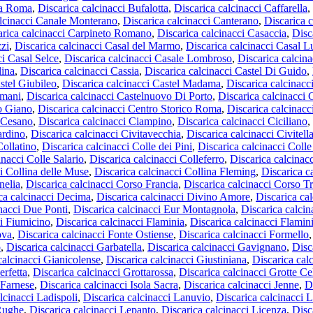
ta Roma
,
Discarica calcinacci Bufalotta
,
Discarica calcinacci Caffarella
,
alcinacci Canale Monterano
,
Discarica calcinacci Canterano
,
Discarica 
arica calcinacci Carpineto Romano
,
Discarica calcinacci Casaccia
,
Disc
zzi
,
Discarica calcinacci Casal del Marmo
,
Discarica calcinacci Casal 
ci Casal Selce
,
Discarica calcinacci Casale Lombroso
,
Discarica calcina
lina
,
Discarica calcinacci Cassia
,
Discarica calcinacci Castel Di Guido
,
stel Giubileo
,
Discarica calcinacci Castel Madama
,
Discarica calcinacc
omani
,
Discarica calcinacci Castelnuovo Di Porto
,
Discarica calcinacci
ro Giano
,
Discarica calcinacci Centro Storico Roma
,
Discarica calcinac
i Cesano
,
Discarica calcinacci Ciampino
,
Discarica calcinacci Ciciliano
,
ardino
,
Discarica calcinacci Civitavecchia
,
Discarica calcinacci Civitel
Collatino
,
Discarica calcinacci Colle dei Pini
,
Discarica calcinacci Colle
inacci Colle Salario
,
Discarica calcinacci Colleferro
,
Discarica calcinac
i Collina delle Muse
,
Discarica calcinacci Collina Fleming
,
Discarica c
nelia
,
Discarica calcinacci Corso Francia
,
Discarica calcinacci Corso T
ca calcinacci Decima
,
Discarica calcinacci Divino Amore
,
Discarica ca
inacci Due Ponti
,
Discarica calcinacci Eur Montagnola
,
Discarica calcin
ci Fiumicino
,
Discarica calcinacci Flaminia
,
Discarica calcinacci Flamin
ova
,
Discarica calcinacci Fonte Ostiense
,
Discarica calcinacci Formello
o
,
Discarica calcinacci Garbatella
,
Discarica calcinacci Gavignano
,
Disc
calcinacci Gianicolense
,
Discarica calcinacci Giustiniana
,
Discarica cal
erfetta
,
Discarica calcinacci Grottarossa
,
Discarica calcinacci Grotte Ce
 Farnese
,
Discarica calcinacci Isola Sacra
,
Discarica calcinacci Jenne
,
D
lcinacci Ladispoli
,
Discarica calcinacci Lanuvio
,
Discarica calcinacci 
 Rughe
,
Discarica calcinacci Lepanto
,
Discarica calcinacci Licenza
,
Disc