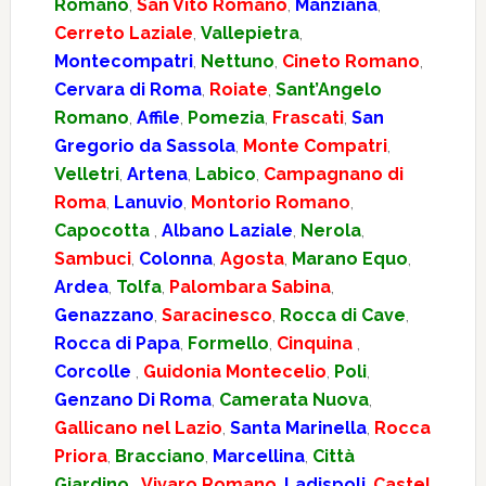
Romano
,
San Vito Romano
,
Manziana
,
Cerreto Laziale
,
Vallepietra
,
Montecompatri
,
Nettuno
,
Cineto Romano
,
Cervara di Roma
,
Roiate
,
Sant’Angelo
Romano
,
Affile
,
Pomezia
,
Frascati
,
San
Gregorio da Sassola
,
Monte Compatri
,
Velletri
,
Artena
,
Labico
,
Campagnano di
Roma
,
Lanuvio
,
Montorio Romano
,
Capocotta
,
Albano Laziale
,
Nerola
,
Sambuci
,
Colonna
,
Agosta
,
Marano Equo
,
Ardea
,
Tolfa
,
Palombara Sabina
,
Genazzano
,
Saracinesco
,
Rocca di Cave
,
Rocca di Papa
,
Formello
,
Cinquina
,
Corcolle
,
Guidonia Montecelio
,
Poli
,
Genzano Di Roma
,
Camerata Nuova
,
Gallicano nel Lazio
,
Santa Marinella
,
Rocca
Priora
,
Bracciano
,
Marcellina
,
Città
Giardino
,
Vivaro Romano
,
Ladispoli
,
Castel