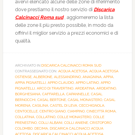
avervi elencato alcune delle zone di riferimento
dove prestiamo il nostro servizio di
Discarica
Calcinacci Roma sud
, aggiorneremo la lista
delle zone il più presto possibile, in modo da
offrirvi il miglior servizio a prezzi economici e di
qualità.
ARCHIVIATO IN:
DISCARICA CALCINACCI ROMA SUD
CONTRASSEGNATO CON:
ACQUA ACETOSA
,
ACQUA ACETOSA
OSTIENSE
,
ALBERONE
,
ALESSANDRINO
,
ANAGNINA
,
APPIA
,
APPIA PIGNATELLI
,
APPIO CLAUDIO
,
APPIO LATINO
,
APPIO
PIGNATELLI
,
ARCO DI TRAVERTINO
,
ARDEATINA
,
ARDEATINO
,
BORGHESIANA
,
CAFFARELLA
,
CAPANNELLE
,
CASAL
BERNOCCHI
,
CASAL BERTONE
,
CASAL MONASTERO
,
CASAL
MORENA
,
CASILINA
,
CASTEL DI LEVA
,
CECCHIGNOLA
,
CENTOCELLE
,
CENTRO GIANO
,
CIAMPINO
,
CINECITTÀ ROMA
,
COLLATINA
,
COLLATINO
,
COLLE MONASTERO
,
COLLE
PRENESTINO
,
COLLI ALBANI
,
COLLI ANIENE
,
CRISTOFORO
COLOMBO
,
DECIMA
,
DISCARICA CALCINACCI ACQUA
ACETOSA
,
DISCARICA CALCINACCI ACQUA ACETOSA