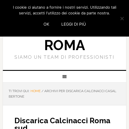
I cookie ci aiutano a fornire i nostri servizi. Utilizzando tali
SMALTIMENTO
servizi, accetti l'utilizzo dei cookie da parte nostra.
OK
LEGGI DI PIÙ
CALCINACCI
ROMA
SIAMO UN TEAM DI PROFESSIONISTI
TI TROVI QUI:
HOME
/
ARCHIVI PER DISCARICA CALCINACCI CASAL
BERTONE
Discarica Calcinacci Roma
sud