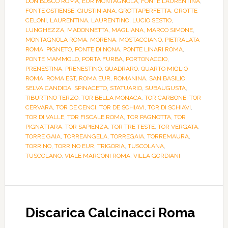
DON BOSCO ROMA
,
EUR MONTAGNOLA
,
FONTE LAURENTINA
,
FONTE OSTIENSE
,
GIUSTINIANA
,
GROTTAPERFETTA
,
GROTTE
CELONI
,
LAURENTINA
,
LAURENTINO
,
LUCIO SESTIO
,
LUNGHEZZA
,
MADONNETTA
,
MAGLIANA
,
MARCO SIMONE
,
MONTAGNOLA ROMA
,
MORENA
,
MOSTACCIANO
,
PIETRALATA
ROMA
,
PIGNETO
,
PONTE DI NONA
,
PONTE LINARI ROMA
,
PONTE MAMMOLO
,
PORTA FURBA
,
PORTONACCIO
,
PRENESTINA
,
PRENESTINO
,
QUADRARO
,
QUARTO MIGLIO
ROMA
,
ROMA EST
,
ROMA EUR
,
ROMANINA
,
SAN BASILIO
,
SELVA CANDIDA
,
SPINACETO
,
STATUARIO
,
SUBAUGUSTA
,
TIBURTINO TERZO
,
TOR BELLA MONACA
,
TOR CARBONE
,
TOR
CERVARA
,
TOR DE CENCI
,
TOR DE SCHIAVI
,
TOR DI SCHIAVI
,
TOR DI VALLE
,
TOR FISCALE ROMA
,
TOR PAGNOTTA
,
TOR
PIGNATTARA
,
TOR SAPIENZA
,
TOR TRE TESTE
,
TOR VERGATA
,
TORRE GAIA
,
TORREANGELA
,
TORREGAIA
,
TORREMAURA
,
TORRINO
,
TORRINO EUR
,
TRIGORIA
,
TUSCOLANA
,
TUSCOLANO
,
VIALE MARCONI ROMA
,
VILLA GORDIANI
Discarica Calcinacci Roma