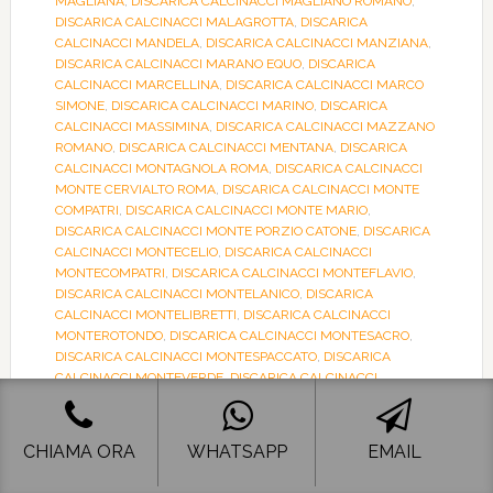
MAGLIANA
,
DISCARICA CALCINACCI MAGLIANO ROMANO
,
DISCARICA CALCINACCI MALAGROTTA
,
DISCARICA
CALCINACCI MANDELA
,
DISCARICA CALCINACCI MANZIANA
,
DISCARICA CALCINACCI MARANO EQUO
,
DISCARICA
CALCINACCI MARCELLINA
,
DISCARICA CALCINACCI MARCO
SIMONE
,
DISCARICA CALCINACCI MARINO
,
DISCARICA
CALCINACCI MASSIMINA
,
DISCARICA CALCINACCI MAZZANO
ROMANO
,
DISCARICA CALCINACCI MENTANA
,
DISCARICA
CALCINACCI MONTAGNOLA ROMA
,
DISCARICA CALCINACCI
MONTE CERVIALTO ROMA
,
DISCARICA CALCINACCI MONTE
COMPATRI
,
DISCARICA CALCINACCI MONTE MARIO
,
DISCARICA CALCINACCI MONTE PORZIO CATONE
,
DISCARICA
CALCINACCI MONTECELIO
,
DISCARICA CALCINACCI
MONTECOMPATRI
,
DISCARICA CALCINACCI MONTEFLAVIO
,
DISCARICA CALCINACCI MONTELANICO
,
DISCARICA
CALCINACCI MONTELIBRETTI
,
DISCARICA CALCINACCI
MONTEROTONDO
,
DISCARICA CALCINACCI MONTESACRO
,
DISCARICA CALCINACCI MONTESPACCATO
,
DISCARICA
CALCINACCI MONTEVERDE
,
DISCARICA CALCINACCI
MONTORIO ROMANO
,
DISCARICA CALCINACCI MORENA
,
DISCARICA CALCINACCI MORICONE
,
DISCARICA CALCINACCI
MORLUPO
,
DISCARICA CALCINACCI MOSTACCIANO
,
CHIAMA ORA
WHATSAPP
EMAIL
DISCARICA CALCINACCI MURATELLA
,
DISCARICA CALCINACCI
NAZZANO
,
DISCARICA CALCINACCI NEMI
,
DISCARICA