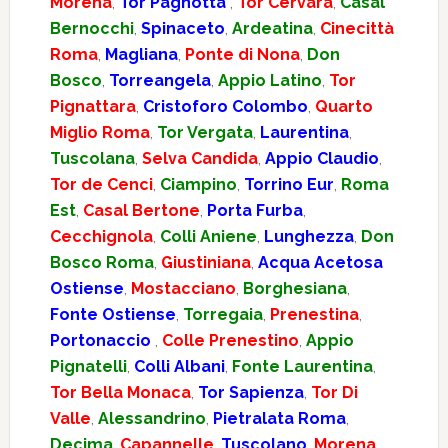
Morena
,
Tor Pagnotta
,
Tor Cervara
,
Casal
Bernocchi
,
Spinaceto
,
Ardeatina
,
Cinecittà
Roma
,
Magliana
,
Ponte di Nona
,
Don
Bosco
,
Torreangela
,
Appio Latino
,
Tor
Pignattara
,
Cristoforo Colombo
,
Quarto
Miglio Roma
,
Tor Vergata
,
Laurentina
,
Tuscolana
,
Selva Candida
,
Appio Claudio
,
Tor de Cenci
,
Ciampino
,
Torrino Eur
,
Roma
Est
,
Casal Bertone
,
Porta Furba
,
Cecchignola
,
Colli Aniene
,
Lunghezza
,
Don
Bosco Roma
,
Giustiniana
,
Acqua Acetosa
Ostiense
,
Mostacciano
,
Borghesiana
,
Fonte Ostiense
,
Torregaia
,
Prenestina
,
Portonaccio
,
Colle Prenestino
,
Appio
Pignatelli
,
Colli Albani
,
Fonte Laurentina
,
Tor Bella Monaca
,
Tor Sapienza
,
Tor Di
Valle
,
Alessandrino
,
Pietralata Roma
,
Decima
,
Capannelle
,
Tuscolano
,
Morena
,