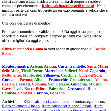
che si adattano a tutti, affidatevi a centinaia di proposte rapide e
complete per effettuare il
Ritiro calcinacci castelli romani
. Nella
maggior parte dei casi, troverete un servizio originale e veloce che si
adatta a tutti voi.
Che cosa desiderare di meglio?
Proposte economiche e valide per tutti? Da oggi basta poco per
accedere a soluzioni complete e rapide per tutti voi. Scegliere le
offerte migliori da oggi è possibile.
Ritiro calcinacci a Roma
la trovi anche in queste zone di
Castelli
Romani
:
Montecompatri
,
Artena
,
Ariccia
,
Castel Gandolfo
,
Santa Maria
delle Mole
,
Tivoli Terme
,
Marcellina
,
Velletri
,
Nemi
,
Zagarolo
,
Nettunense
,
Montecelio
,
Villanova
,
Cecchina
,
Colle del Sole
,
Cocciano
,
Pavona
,
Albano
,
Frattocchie
,
Grottaferrata
,
Albano
Laziale
,
Frascati
,
Colonna
,
San Cesareo
,
Guidonia
,
Marino
,
Cave
,
Tivoli
,
Rocca Priora
,
Palestrina
,
Genzano di Roma
,
Lanuvio
,
Pomezia
,
Lariano
,
Genzano
Archiviato in:
Ritiro calcinacci castelli romani
Contrassegnato con:
Ritiro calcinacci Albano
,
Ritiro calcinacci Albano Laziale
,
Ritiro
calcinacci Ariccia
,
Ritiro calcinacci Artena
,
Ritiro calcinacci Castel