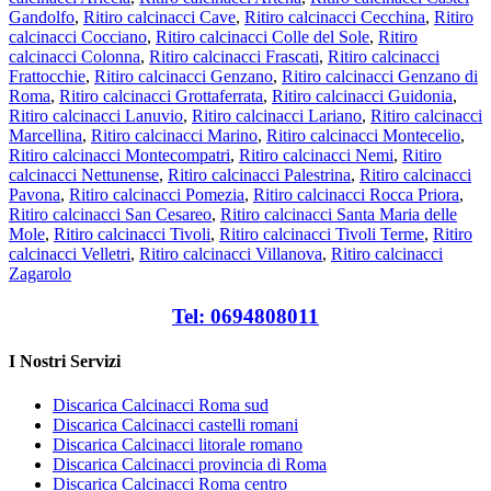
Gandolfo
,
Ritiro calcinacci Cave
,
Ritiro calcinacci Cecchina
,
Ritiro
calcinacci Cocciano
,
Ritiro calcinacci Colle del Sole
,
Ritiro
calcinacci Colonna
,
Ritiro calcinacci Frascati
,
Ritiro calcinacci
Frattocchie
,
Ritiro calcinacci Genzano
,
Ritiro calcinacci Genzano di
Roma
,
Ritiro calcinacci Grottaferrata
,
Ritiro calcinacci Guidonia
,
Ritiro calcinacci Lanuvio
,
Ritiro calcinacci Lariano
,
Ritiro calcinacci
Marcellina
,
Ritiro calcinacci Marino
,
Ritiro calcinacci Montecelio
,
Ritiro calcinacci Montecompatri
,
Ritiro calcinacci Nemi
,
Ritiro
calcinacci Nettunense
,
Ritiro calcinacci Palestrina
,
Ritiro calcinacci
Pavona
,
Ritiro calcinacci Pomezia
,
Ritiro calcinacci Rocca Priora
,
Ritiro calcinacci San Cesareo
,
Ritiro calcinacci Santa Maria delle
Mole
,
Ritiro calcinacci Tivoli
,
Ritiro calcinacci Tivoli Terme
,
Ritiro
calcinacci Velletri
,
Ritiro calcinacci Villanova
,
Ritiro calcinacci
Zagarolo
Tel: 0694808011
I Nostri Servizi
Discarica Calcinacci Roma sud
Discarica Calcinacci castelli romani
Discarica Calcinacci litorale romano
Discarica Calcinacci provincia di Roma
Discarica Calcinacci Roma centro