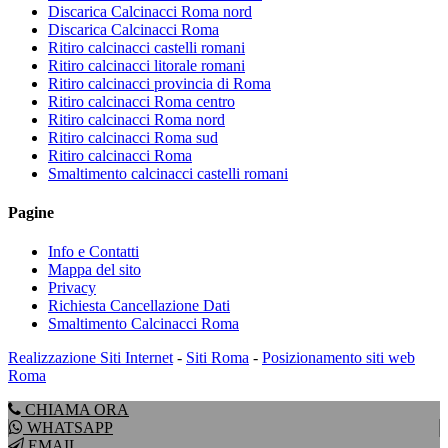
Discarica Calcinacci Roma nord
Discarica Calcinacci Roma
Ritiro calcinacci castelli romani
Ritiro calcinacci litorale romani
Ritiro calcinacci provincia di Roma
Ritiro calcinacci Roma centro
Ritiro calcinacci Roma nord
Ritiro calcinacci Roma sud
Ritiro calcinacci Roma
Smaltimento calcinacci castelli romani
Pagine
Info e Contatti
Mappa del sito
Privacy
Richiesta Cancellazione Dati
Smaltimento Calcinacci Roma
Realizzazione Siti Internet
-
Siti Roma
-
Posizionamento siti web
Roma
CHIAMA ORA
WHATSAPP
EMAIL