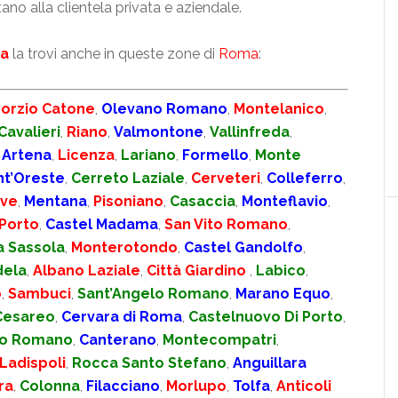
tano alla clientela privata e aziendale.
ma
la trovi anche in queste zone di
Roma
:
orzio Catone
,
Olevano Romano
,
Montelanico
,
Cavalieri
,
Riano
,
Valmontone
,
Vallinfreda
,
,
Artena
,
Licenza
,
Lariano
,
Formello
,
Monte
nt’Oreste
,
Cerreto Laziale
,
Cerveteri
,
Colleferro
,
ve
,
Mentana
,
Pisoniano
,
Casaccia
,
Monteflavio
,
 Porto
,
Castel Madama
,
San Vito Romano
,
a Sassola
,
Monterotondo
,
Castel Gandolfo
,
ela
,
Albano Laziale
,
Città Giardino
,
Labico
,
o
,
Sambuci
,
Sant’Angelo Romano
,
Marano Equo
,
Cesareo
,
Cervara di Roma
,
Castelnuovo Di Porto
,
no Romano
,
Canterano
,
Montecompatri
,
Ladispoli
,
Rocca Santo Stefano
,
Anguillara
ra
,
Colonna
,
Filacciano
,
Morlupo
,
Tolfa
,
Anticoli