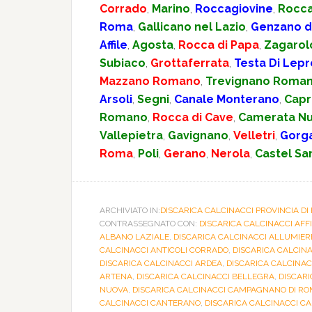
Corrado
,
Marino
,
Roccagiovine
,
Rocca
Roma
,
Gallicano nel Lazio
,
Genzano d
Affile
,
Agosta
,
Rocca di Papa
,
Zagarol
Subiaco
,
Grottaferrata
,
Testa Di Lepr
Mazzano Romano
,
Trevignano Roma
Arsoli
,
Segni
,
Canale Monterano
,
Capr
Romano
,
Rocca di Cave
,
Camerata N
Vallepietra
,
Gavignano
,
Velletri
,
Gorg
Roma
,
Poli
,
Gerano
,
Nerola
,
Castel Sa
ARCHIVIATO IN:
DISCARICA CALCINACCI PROVINCIA DI
CONTRASSEGNATO CON:
DISCARICA CALCINACCI AFF
ALBANO LAZIALE
,
DISCARICA CALCINACCI ALLUMIER
CALCINACCI ANTICOLI CORRADO
,
DISCARICA CALCINA
DISCARICA CALCINACCI ARDEA
,
DISCARICA CALCINAC
ARTENA
,
DISCARICA CALCINACCI BELLEGRA
,
DISCARI
NUOVA
,
DISCARICA CALCINACCI CAMPAGNANO DI R
CALCINACCI CANTERANO
,
DISCARICA CALCINACCI C