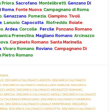
 Priora
,
Sacrofano
,
Montelibretti
,
Genzano Di
i Roma
,
Fonte Nuova
,
Campagnano di Roma
,
o
,
Genazzano
,
Pomezia
,
Ciampino
,
Tivoli
,
e
,
Lanuvio
,
Capocotta
,
Riofreddo
,
Roiate
,
no
,
Ardea
,
Corcolle
,
Percile
,
Ponzano Romano
,
anica Prenestina
,
Magliano Romano
,
Arcinazzo
uova
,
Carpineto Romano
,
Santa Marinella
,
a
,
Vivaro Romano
,
Roviano
,
Campagnano Di
n Pietro Romano
 ROMA
ILE
,
DISCARICA CALCINACCI AGOSTA
,
DISCARICA CALCINACCI
E
,
DISCARICA CALCINACCI ANGUILLARA SABAZIA
,
DISCARICA
CCI ANZIO
,
DISCARICA CALCINACCI ARCINAZZO ROMANO
,
CI ARICCIA
,
DISCARICA CALCINACCI ARSOLI
,
DISCARICA CALCINACCI
CA CALCINACCI BRACCIANO
,
DISCARICA CALCINACCI CAMERATA
OMA
,
DISCARICA CALCINACCI CANALE MONTERANO
,
DISCARICA
APENA
,
DISCARICA CALCINACCI CAPOCOTTA
,
DISCARICA CALCINACCI