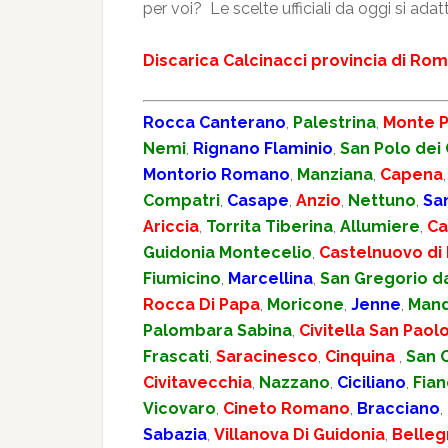
per voi? Le scelte ufficiali da oggi si adat
Discarica Calcinacci provincia di Ro
Rocca Canterano
,
Palestrina
,
Monte P
Nemi
,
Rignano Flaminio
,
San Polo dei 
Montorio Romano
,
Manziana
,
Capena
Compatri
,
Casape
,
Anzio
,
Nettuno
,
Sa
Ariccia
,
Torrita Tiberina
,
Allumiere
,
Ca
Guidonia Montecelio
,
Castelnuovo di
Fiumicino
,
Marcellina
,
San Gregorio d
Rocca Di Papa
,
Moricone
,
Jenne
,
Mand
Palombara Sabina
,
Civitella San Paol
Frascati
,
Saracinesco
,
Cinquina
,
San 
Civitavecchia
,
Nazzano
,
Ciciliano
,
Fia
Vicovaro
,
Cineto Romano
,
Bracciano
,
Sabazia
,
Villanova Di Guidonia
,
Belleg