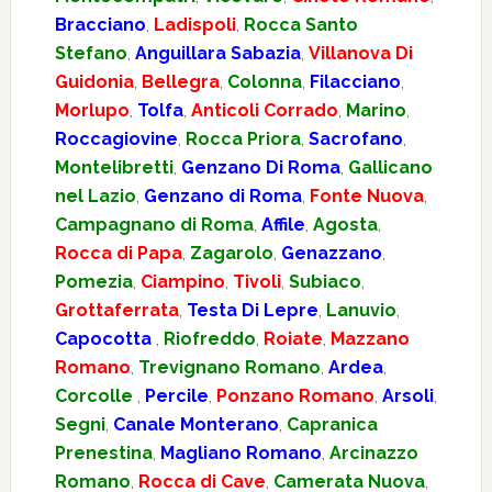
Bracciano
,
Ladispoli
,
Rocca Santo
Stefano
,
Anguillara Sabazia
,
Villanova Di
Guidonia
,
Bellegra
,
Colonna
,
Filacciano
,
Morlupo
,
Tolfa
,
Anticoli Corrado
,
Marino
,
Roccagiovine
,
Rocca Priora
,
Sacrofano
,
Montelibretti
,
Genzano Di Roma
,
Gallicano
nel Lazio
,
Genzano di Roma
,
Fonte Nuova
,
Campagnano di Roma
,
Affile
,
Agosta
,
Rocca di Papa
,
Zagarolo
,
Genazzano
,
Pomezia
,
Ciampino
,
Tivoli
,
Subiaco
,
Grottaferrata
,
Testa Di Lepre
,
Lanuvio
,
Capocotta
,
Riofreddo
,
Roiate
,
Mazzano
Romano
,
Trevignano Romano
,
Ardea
,
Corcolle
,
Percile
,
Ponzano Romano
,
Arsoli
,
Segni
,
Canale Monterano
,
Capranica
Prenestina
,
Magliano Romano
,
Arcinazzo
Romano
,
Rocca di Cave
,
Camerata Nuova
,