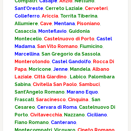
Compatri
,
Casape
,
Anzio
,
Nettuno
,
Sant’Oreste
,
Cerreto Laziale
,
Cerveteri
,
Colleferro
,
Ariccia
,
Torrita Tiberina
,
Allumiere
,
Cave
,
Mentana
,
Pisoniano
,
Casaccia
,
Monteflavio
,
Guidonia
Montecelio
,
Castelnuovo di Porto
,
Castel
Madama
,
San Vito Romano
,
Fiumicino
,
Marcellina
,
San Gregorio da Sassola
,
Monterotondo
,
Castel Gandolfo
,
Rocca Di
Papa
,
Moricone
,
Jenne
,
Mandela
,
Albano
Laziale
,
Città Giardino
,
Labico
,
Palombara
Sabina
,
Civitella San Paolo
,
Sambuci
,
Sant’Angelo Romano
,
Marano Equo
,
Frascati
,
Saracinesco
,
Cinquina
,
San
Cesareo
,
Cervara di Roma
,
Castelnuovo Di
Porto
,
Civitavecchia
,
Nazzano
,
Ciciliano
,
Fiano Romano
,
Canterano
,
Montecompatri
,
Vicovaro
,
Cineto Romano
,