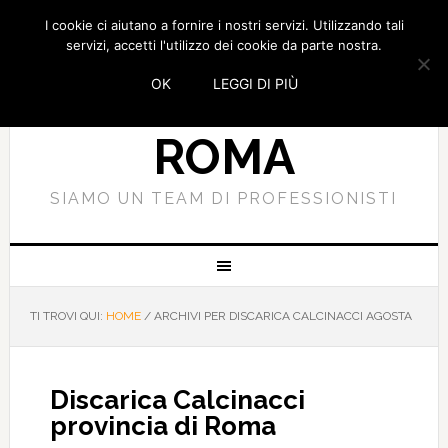
I cookie ci aiutano a fornire i nostri servizi. Utilizzando tali
SMALTIMENTO
servizi, accetti l'utilizzo dei cookie da parte nostra.
OK
LEGGI DI PIÙ
CALCINACCI
ROMA
SIAMO UN TEAM DI PROFESSIONISTI
TI TROVI QUI:
HOME
/
ARCHIVI PER DISCARICA CALCINACCI AGOSTA
Discarica Calcinacci
provincia di Roma