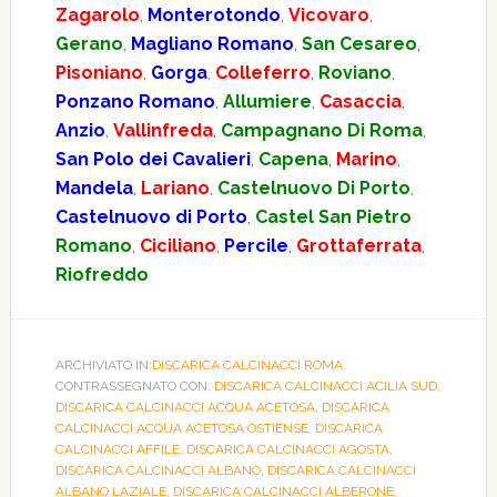
Zagarolo
,
Monterotondo
,
Vicovaro
,
Gerano
,
Magliano Romano
,
San Cesareo
,
Pisoniano
,
Gorga
,
Colleferro
,
Roviano
,
Ponzano Romano
,
Allumiere
,
Casaccia
,
Anzio
,
Vallinfreda
,
Campagnano Di Roma
,
San Polo dei Cavalieri
,
Capena
,
Marino
,
Mandela
,
Lariano
,
Castelnuovo Di Porto
,
Castelnuovo di Porto
,
Castel San Pietro
Romano
,
Ciciliano
,
Percile
,
Grottaferrata
,
Riofreddo
ARCHIVIATO IN:
DISCARICA CALCINACCI ROMA
CONTRASSEGNATO CON:
DISCARICA CALCINACCI ACILIA SUD
,
DISCARICA CALCINACCI ACQUA ACETOSA
,
DISCARICA
CALCINACCI ACQUA ACETOSA OSTIENSE
,
DISCARICA
CALCINACCI AFFILE
,
DISCARICA CALCINACCI AGOSTA
,
DISCARICA CALCINACCI ALBANO
,
DISCARICA CALCINACCI
ALBANO LAZIALE
,
DISCARICA CALCINACCI ALBERONE
,