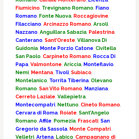
Fiumicino
,
Trevignano Romano
,
Fiano
Romano
,
Fonte Nuova
,
Roccagiovine
,
Filacciano
,
Arcinazzo Romano
,
Arsoli
,
Nazzano
,
Anguillara Sabazia
,
Palestrina
,
Canterano
,
Sant’Oreste
,
Villanova Di
Guidonia
,
Monte Porzio Catone
,
Civitella
San Paolo
,
Carpineto Romano
,
Rocca Di
Papa
,
Valmontone
,
Ariccia
,
Monteflavio
,
Nemi
,
Mentana
,
Tivoli
,
Subiaco
,
Montelanico
,
Torrita Tiberina
,
Olevano
Romano
,
San Vito Romano
,
Manziana
,
Cerreto Laziale
,
Vallepietra
,
Montecompatri
,
Nettuno
,
Cineto Romano
,
Cervara di Roma
,
Roiate
,
Sant’Angelo
Romano
,
Affile
,
Pomezia
,
Frascati
,
San
Gregorio da Sassola
,
Monte Compatri
,
Velletri
,
Artena
,
Labico
,
Campagnano di