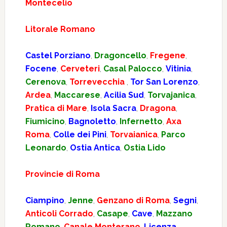
Montecelio
Litorale Romano
Castel Porziano
,
Dragoncello
,
Fregene
,
Focene
,
Cerveteri
,
Casal Palocco
,
Vitinia
,
Cerenova
,
Torrevecchia
,
Tor San Lorenzo
,
Ardea
,
Maccarese
,
Acilia Sud
,
Torvajanica
,
Pratica di Mare
,
Isola Sacra
,
Dragona
,
Fiumicino
,
Bagnoletto
,
Infernetto
,
Axa
Roma
,
Colle dei Pini
,
Torvaianica
,
Parco
Leonardo
,
Ostia Antica
,
Ostia Lido
Provincie di Roma
Ciampino
,
Jenne
,
Genzano di Roma
,
Segni
,
Anticoli Corrado
,
Casape
,
Cave
,
Mazzano
Romano
,
Canale Monterano
,
Licenza
,