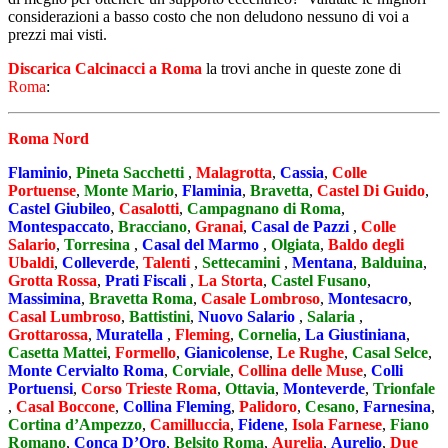
considerazioni a basso costo che non deludono nessuno di voi a
prezzi mai visti.
Discarica Calcinacci a Roma
la trovi anche in queste zone di
Roma
:
Roma Nord
Flaminio
,
Pineta Sacchetti
,
Malagrotta
,
Cassia
,
Colle
Portuense
,
Monte Mario
,
Flaminia
,
Bravetta
,
Castel Di Guido
,
Castel Giubileo
,
Casalotti
,
Campagnano di Roma
,
Montespaccato
,
Bracciano
,
Granai
,
Casal de Pazzi
,
Colle
Salario
,
Torresina
,
Casal del Marmo
,
Olgiata
,
Baldo degli
Ubaldi
,
Colleverde
,
Talenti
,
Settecamini
,
Mentana
,
Balduina
,
Grotta Rossa
,
Prati Fiscali
,
La Storta
,
Castel Fusano
,
Massimina
,
Bravetta Roma
,
Casale Lombroso
,
Montesacro
,
Casal Lumbroso
,
Battistini
,
Nuovo Salario
,
Salaria
,
Grottarossa
,
Muratella
,
Fleming
,
Cornelia
,
La Giustiniana
,
Casetta Mattei
,
Formello
,
Gianicolense
,
Le Rughe
,
Casal Selce
,
Monte Cervialto Roma
,
Corviale
,
Collina delle Muse
,
Colli
Portuensi
,
Corso Trieste Roma
,
Ottavia
,
Monteverde
,
Trionfale
,
Casal Boccone
,
Collina Fleming
,
Palidoro
,
Cesano
,
Farnesina
,
Cortina d’Ampezzo
,
Camilluccia
,
Fidene
,
Isola Farnese
,
Fiano
Romano
,
Conca D’Oro
,
Belsito Roma
,
Aurelia
,
Aurelio
,
Due