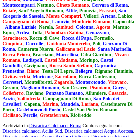
Montecompatri
,
Nettuno
,
Cineto Romano
,
Cervara di Roma
,
Roiate
,
Sant’Angelo Romano
,
Affile
,
Pomezia
,
Frascati
,
San
Gregorio da Sassola
,
Monte Compatri
,
Velletri
,
Artena
,
Labico
,
Campagnano di Roma
,
Lanuvio
,
Montorio Romano
,
Capocotta
,
Albano Laziale
,
Nerola
,
Sambuci
,
Colonna
,
Agosta
,
Marano
Equo
,
Ardea
,
Tolfa
,
Palombara Sabina
,
Genazzano
,
Saracinesco
,
Rocca di Cave
,
Rocca di Papa
,
Formello
,
Cinquina
,
Corcolle
,
Guidonia Montecelio
,
Poli
,
Genzano Di
Roma
,
Camerata Nuova
,
Gallicano nel Lazio
,
Santa Marinella
,
Rocca Priora
,
Bracciano
,
Marcellina
,
Città Giardino
,
Vivaro
Romano
,
Ladispoli
,
Castel Madama
,
Morlupo
,
Castel
Gandolfo
,
Gavignano
,
Rocca Santo Stefano
,
Capranica
Prenestina
,
Riano
,
Testa Di Lepre
,
Bellegra
,
Rignano Flaminio
,
Civitavecchia
,
Moricone
,
Sacrofano
,
Rocca Canterano
,
Cerveteri
,
Montelibretti
,
Zagarolo
,
Monterotondo
,
Vicovaro
,
Gerano
,
Magliano Romano
,
San Cesareo
,
Pisoniano
,
Gorga
,
Colleferro
,
Roviano
,
Ponzano Romano
,
Allumiere
,
Casaccia
,
Anzio
,
Vallinfreda
,
Campagnano Di Roma
,
San Polo dei
Cavalieri
,
Capena
,
Marino
,
Mandela
,
Lariano
,
Castelnuovo Di
Porto
,
Castelnuovo di Porto
,
Castel San Pietro Romano
,
Ciciliano
,
Percile
,
Grottaferrata
,
Riofreddo
Archiviato in:
Discarica Calcinacci Roma
Contrassegnato con:
Discarica calcinacci Acilia Sud
,
Discarica calcinacci Acqua Acetosa
,
Discarica calcinacci Acqua Acetosa Ostiense
,
Discarica calcinacci