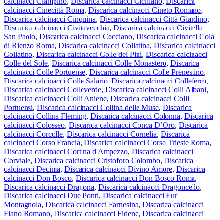
calcinacci Ciampino
,
Discarica calcinacci Ciciliano
,
Discarica
calcinacci Cinecittà Roma
,
Discarica calcinacci Cineto Romano
,
Discarica calcinacci Cinquina
,
Discarica calcinacci Città Giardino
,
Discarica calcinacci Civitavecchia
,
Discarica calcinacci Civitella
San Paolo
,
Discarica calcinacci Cocciano
,
Discarica calcinacci Cola
di Rienzo Roma
,
Discarica calcinacci Collatina
,
Discarica calcinacci
Collatino
,
Discarica calcinacci Colle dei Pini
,
Discarica calcinacci
Colle del Sole
,
Discarica calcinacci Colle Monastero
,
Discarica
calcinacci Colle Portuense
,
Discarica calcinacci Colle Prenestino
,
Discarica calcinacci Colle Salario
,
Discarica calcinacci Colleferro
,
Discarica calcinacci Colleverde
,
Discarica calcinacci Colli Albani
,
Discarica calcinacci Colli Aniene
,
Discarica calcinacci Colli
Portuensi
,
Discarica calcinacci Collina delle Muse
,
Discarica
calcinacci Collina Fleming
,
Discarica calcinacci Colonna
,
Discarica
calcinacci Colosseo
,
Discarica calcinacci Conca D’Oro
,
Discarica
calcinacci Corcolle
,
Discarica calcinacci Cornelia
,
Discarica
calcinacci Corso Francia
,
Discarica calcinacci Corso Trieste Roma
,
Discarica calcinacci Cortina d'Ampezzo
,
Discarica calcinacci
Corviale
,
Discarica calcinacci Cristoforo Colombo
,
Discarica
calcinacci Decima
,
Discarica calcinacci Divino Amore
,
Discarica
calcinacci Don Bosco
,
Discarica calcinacci Don Bosco Roma
,
Discarica calcinacci Dragona
,
Discarica calcinacci Dragoncello
,
Discarica calcinacci Due Ponti
,
Discarica calcinacci Eur
Montagnola
,
Discarica calcinacci Farnesina
,
Discarica calcinacci
Fiano Romano
,
Discarica calcinacci Fidene
,
Discarica calcinacci