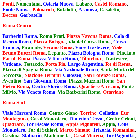
Ponti
,
Nomentana
,
Osteria Nuova
,
Labaro
,
Castel Romano
,
Fonte Nuova
,
Palmarola
,
Bufalotta
,
Aranova
,
Casaletto
,
Boccea
,
Garbatella
Roma Centro
Barberini Roma
,
Roma Prati
,
Piazza Navona Roma
,
Cola di
Rienzo Roma
,
Piazza Bologna
,
Via del Corso Roma
,
Corso
Francia
,
Piramide
,
Verano Roma
,
Viale Trastevere
,
Viale
Bruno Buozzi Roma
,
Lepanto
,
Piazza Bologna Roma
,
Pinciano
,
Parioli Roma
,
Piazza Vittorio Roma
,
Tiburtina
,
Trastevere
,
Vaticano
,
Testaccio
,
Porta Pia
,
Largo Argentina
,
Re di Roma
,
Piazza di Spagna Roma
,
Via Nazionale Roma
,
Santa Maria del
Soccorso
,
Stazione Termini
,
Colosseo
,
San Lorenzo Roma
,
Aventino
,
San Giovanni Roma
,
Piazza Mazzini Roma
,
San
Pietro Roma
,
Centro Storico Roma
,
Quartiere Africano
,
Ponte
Milvio
,
Via Veneto Roma
,
Via Barberini Roma
,
Ottaviano
Roma Sud
Viale Marconi Roma
,
Centro Giano
,
Torrino
,
Collatino
,
Eur
Montagnola
,
Casal Monastero
,
Tiburtino Terzo
,
Grotte Celoni
,
Quadraro
,
Tor Fiscale Roma
,
Appia Pignatelli
,
Appia
,
Colle
Monastero
,
Tor di Schiavi
,
Marco Simone
,
Trigoria
,
Romanina
,
Casilina
,
Statuario
,
Madonnetta
,
Casal Morena
,
Tor Pagnotta
,