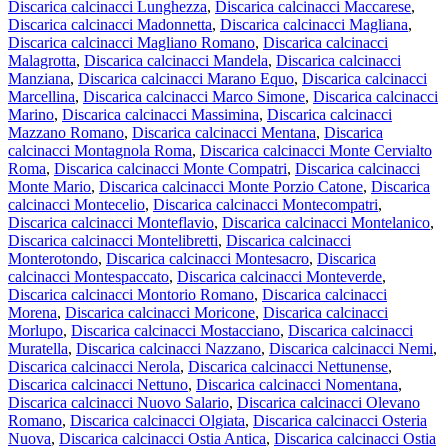
Discarica calcinacci Lunghezza
,
Discarica calcinacci Maccarese
,
Discarica calcinacci Madonnetta
,
Discarica calcinacci Magliana
,
Discarica calcinacci Magliano Romano
,
Discarica calcinacci
Malagrotta
,
Discarica calcinacci Mandela
,
Discarica calcinacci
Manziana
,
Discarica calcinacci Marano Equo
,
Discarica calcinacci
Marcellina
,
Discarica calcinacci Marco Simone
,
Discarica calcinacci
Marino
,
Discarica calcinacci Massimina
,
Discarica calcinacci
Mazzano Romano
,
Discarica calcinacci Mentana
,
Discarica
calcinacci Montagnola Roma
,
Discarica calcinacci Monte Cervialto
Roma
,
Discarica calcinacci Monte Compatri
,
Discarica calcinacci
Monte Mario
,
Discarica calcinacci Monte Porzio Catone
,
Discarica
calcinacci Montecelio
,
Discarica calcinacci Montecompatri
,
Discarica calcinacci Monteflavio
,
Discarica calcinacci Montelanico
,
Discarica calcinacci Montelibretti
,
Discarica calcinacci
Monterotondo
,
Discarica calcinacci Montesacro
,
Discarica
calcinacci Montespaccato
,
Discarica calcinacci Monteverde
,
Discarica calcinacci Montorio Romano
,
Discarica calcinacci
Morena
,
Discarica calcinacci Moricone
,
Discarica calcinacci
Morlupo
,
Discarica calcinacci Mostacciano
,
Discarica calcinacci
Muratella
,
Discarica calcinacci Nazzano
,
Discarica calcinacci Nemi
,
Discarica calcinacci Nerola
,
Discarica calcinacci Nettunense
,
Discarica calcinacci Nettuno
,
Discarica calcinacci Nomentana
,
Discarica calcinacci Nuovo Salario
,
Discarica calcinacci Olevano
Romano
,
Discarica calcinacci Olgiata
,
Discarica calcinacci Osteria
Nuova
,
Discarica calcinacci Ostia Antica
,
Discarica calcinacci Ostia