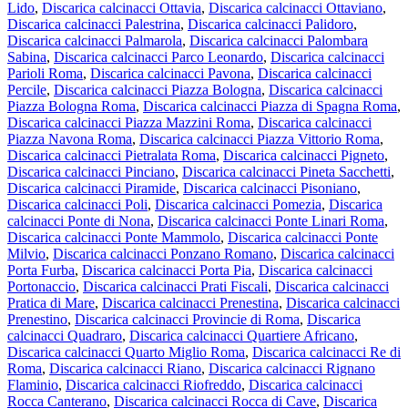
Lido
,
Discarica calcinacci Ottavia
,
Discarica calcinacci Ottaviano
,
Discarica calcinacci Palestrina
,
Discarica calcinacci Palidoro
,
Discarica calcinacci Palmarola
,
Discarica calcinacci Palombara
Sabina
,
Discarica calcinacci Parco Leonardo
,
Discarica calcinacci
Parioli Roma
,
Discarica calcinacci Pavona
,
Discarica calcinacci
Percile
,
Discarica calcinacci Piazza Bologna
,
Discarica calcinacci
Piazza Bologna Roma
,
Discarica calcinacci Piazza di Spagna Roma
,
Discarica calcinacci Piazza Mazzini Roma
,
Discarica calcinacci
Piazza Navona Roma
,
Discarica calcinacci Piazza Vittorio Roma
,
Discarica calcinacci Pietralata Roma
,
Discarica calcinacci Pigneto
,
Discarica calcinacci Pinciano
,
Discarica calcinacci Pineta Sacchetti
,
Discarica calcinacci Piramide
,
Discarica calcinacci Pisoniano
,
Discarica calcinacci Poli
,
Discarica calcinacci Pomezia
,
Discarica
calcinacci Ponte di Nona
,
Discarica calcinacci Ponte Linari Roma
,
Discarica calcinacci Ponte Mammolo
,
Discarica calcinacci Ponte
Milvio
,
Discarica calcinacci Ponzano Romano
,
Discarica calcinacci
Porta Furba
,
Discarica calcinacci Porta Pia
,
Discarica calcinacci
Portonaccio
,
Discarica calcinacci Prati Fiscali
,
Discarica calcinacci
Pratica di Mare
,
Discarica calcinacci Prenestina
,
Discarica calcinacci
Prenestino
,
Discarica calcinacci Provincie di Roma
,
Discarica
calcinacci Quadraro
,
Discarica calcinacci Quartiere Africano
,
Discarica calcinacci Quarto Miglio Roma
,
Discarica calcinacci Re di
Roma
,
Discarica calcinacci Riano
,
Discarica calcinacci Rignano
Flaminio
,
Discarica calcinacci Riofreddo
,
Discarica calcinacci
Rocca Canterano
,
Discarica calcinacci Rocca di Cave
,
Discarica