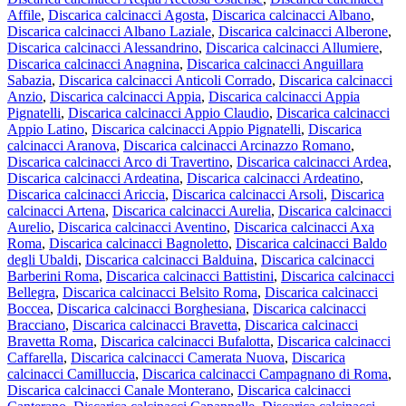
Affile
,
Discarica calcinacci Agosta
,
Discarica calcinacci Albano
,
Discarica calcinacci Albano Laziale
,
Discarica calcinacci Alberone
,
Discarica calcinacci Alessandrino
,
Discarica calcinacci Allumiere
,
Discarica calcinacci Anagnina
,
Discarica calcinacci Anguillara
Sabazia
,
Discarica calcinacci Anticoli Corrado
,
Discarica calcinacci
Anzio
,
Discarica calcinacci Appia
,
Discarica calcinacci Appia
Pignatelli
,
Discarica calcinacci Appio Claudio
,
Discarica calcinacci
Appio Latino
,
Discarica calcinacci Appio Pignatelli
,
Discarica
calcinacci Aranova
,
Discarica calcinacci Arcinazzo Romano
,
Discarica calcinacci Arco di Travertino
,
Discarica calcinacci Ardea
,
Discarica calcinacci Ardeatina
,
Discarica calcinacci Ardeatino
,
Discarica calcinacci Ariccia
,
Discarica calcinacci Arsoli
,
Discarica
calcinacci Artena
,
Discarica calcinacci Aurelia
,
Discarica calcinacci
Aurelio
,
Discarica calcinacci Aventino
,
Discarica calcinacci Axa
Roma
,
Discarica calcinacci Bagnoletto
,
Discarica calcinacci Baldo
degli Ubaldi
,
Discarica calcinacci Balduina
,
Discarica calcinacci
Barberini Roma
,
Discarica calcinacci Battistini
,
Discarica calcinacci
Bellegra
,
Discarica calcinacci Belsito Roma
,
Discarica calcinacci
Boccea
,
Discarica calcinacci Borghesiana
,
Discarica calcinacci
Bracciano
,
Discarica calcinacci Bravetta
,
Discarica calcinacci
Bravetta Roma
,
Discarica calcinacci Bufalotta
,
Discarica calcinacci
Caffarella
,
Discarica calcinacci Camerata Nuova
,
Discarica
calcinacci Camilluccia
,
Discarica calcinacci Campagnano di Roma
,
Discarica calcinacci Canale Monterano
,
Discarica calcinacci