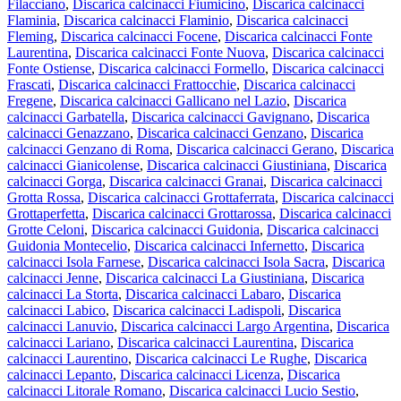
Filacciano
,
Discarica calcinacci Fiumicino
,
Discarica calcinacci
Flaminia
,
Discarica calcinacci Flaminio
,
Discarica calcinacci
Fleming
,
Discarica calcinacci Focene
,
Discarica calcinacci Fonte
Laurentina
,
Discarica calcinacci Fonte Nuova
,
Discarica calcinacci
Fonte Ostiense
,
Discarica calcinacci Formello
,
Discarica calcinacci
Frascati
,
Discarica calcinacci Frattocchie
,
Discarica calcinacci
Fregene
,
Discarica calcinacci Gallicano nel Lazio
,
Discarica
calcinacci Garbatella
,
Discarica calcinacci Gavignano
,
Discarica
calcinacci Genazzano
,
Discarica calcinacci Genzano
,
Discarica
calcinacci Genzano di Roma
,
Discarica calcinacci Gerano
,
Discarica
calcinacci Gianicolense
,
Discarica calcinacci Giustiniana
,
Discarica
calcinacci Gorga
,
Discarica calcinacci Granai
,
Discarica calcinacci
Grotta Rossa
,
Discarica calcinacci Grottaferrata
,
Discarica calcinacci
Grottaperfetta
,
Discarica calcinacci Grottarossa
,
Discarica calcinacci
Grotte Celoni
,
Discarica calcinacci Guidonia
,
Discarica calcinacci
Guidonia Montecelio
,
Discarica calcinacci Infernetto
,
Discarica
calcinacci Isola Farnese
,
Discarica calcinacci Isola Sacra
,
Discarica
calcinacci Jenne
,
Discarica calcinacci La Giustiniana
,
Discarica
calcinacci La Storta
,
Discarica calcinacci Labaro
,
Discarica
calcinacci Labico
,
Discarica calcinacci Ladispoli
,
Discarica
calcinacci Lanuvio
,
Discarica calcinacci Largo Argentina
,
Discarica
calcinacci Lariano
,
Discarica calcinacci Laurentina
,
Discarica
calcinacci Laurentino
,
Discarica calcinacci Le Rughe
,
Discarica
calcinacci Lepanto
,
Discarica calcinacci Licenza
,
Discarica
calcinacci Litorale Romano
,
Discarica calcinacci Lucio Sestio
,