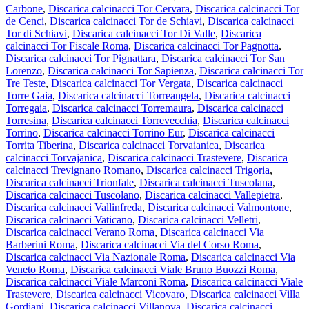
Carbone
,
Discarica calcinacci Tor Cervara
,
Discarica calcinacci Tor
de Cenci
,
Discarica calcinacci Tor de Schiavi
,
Discarica calcinacci
Tor di Schiavi
,
Discarica calcinacci Tor Di Valle
,
Discarica
calcinacci Tor Fiscale Roma
,
Discarica calcinacci Tor Pagnotta
,
Discarica calcinacci Tor Pignattara
,
Discarica calcinacci Tor San
Lorenzo
,
Discarica calcinacci Tor Sapienza
,
Discarica calcinacci Tor
Tre Teste
,
Discarica calcinacci Tor Vergata
,
Discarica calcinacci
Torre Gaia
,
Discarica calcinacci Torreangela
,
Discarica calcinacci
Torregaia
,
Discarica calcinacci Torremaura
,
Discarica calcinacci
Torresina
,
Discarica calcinacci Torrevecchia
,
Discarica calcinacci
Torrino
,
Discarica calcinacci Torrino Eur
,
Discarica calcinacci
Torrita Tiberina
,
Discarica calcinacci Torvaianica
,
Discarica
calcinacci Torvajanica
,
Discarica calcinacci Trastevere
,
Discarica
calcinacci Trevignano Romano
,
Discarica calcinacci Trigoria
,
Discarica calcinacci Trionfale
,
Discarica calcinacci Tuscolana
,
Discarica calcinacci Tuscolano
,
Discarica calcinacci Vallepietra
,
Discarica calcinacci Vallinfreda
,
Discarica calcinacci Valmontone
,
Discarica calcinacci Vaticano
,
Discarica calcinacci Velletri
,
Discarica calcinacci Verano Roma
,
Discarica calcinacci Via
Barberini Roma
,
Discarica calcinacci Via del Corso Roma
,
Discarica calcinacci Via Nazionale Roma
,
Discarica calcinacci Via
Veneto Roma
,
Discarica calcinacci Viale Bruno Buozzi Roma
,
Discarica calcinacci Viale Marconi Roma
,
Discarica calcinacci Viale
Trastevere
,
Discarica calcinacci Vicovaro
,
Discarica calcinacci Villa
Gordiani
,
Discarica calcinacci Villanova
,
Discarica calcinacci