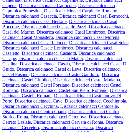
Canterano
,
Discarica calcinacci Capannelle
,
Discarica calcinacci
Capena
,
Discarica calcinacci Capocotta
,
Discarica calcinacci
Capranica Prenestina
,
Discarica calcinacci Carpineto Romano
,
Discarica calcinacci Casaccia
,
Discarica calcinacci Casal Bernocchi
,
Discarica calcinacci Casal Bertone
,
Discarica calcinacci Casal
Boccone
,
Discarica calcinacci Casal de Pazzi
,
Discarica calcinacci
Casal del Marmo
,
Discarica calcinacci Casal Lumbroso
,
Discarica
calcinacci Casal Monastero
,
Discarica calcinacci Casal Morena
,
Discarica calcinacci Casal Palocco
,
Discarica calcinacci Casal Selce
,
Discarica calcinacci Casale Lombroso
,
Discarica calcinacci
Casaletto
,
Discarica calcinacci Casalotti
,
Discarica calcinacci
Casape
,
Discarica calcinacci Casetta Mattei
,
Discarica calcinacci
Casilina
,
Discarica calcinacci Cassia
,
Discarica calcinacci Castel Di
Guido
,
Discarica calcinacci Castel di Leva
,
Discarica calcinacci
Castel Fusano
,
Discarica calcinacci Castel Gandolfo
,
Discarica
calcinacci Castel Giubileo
,
Discarica calcinacci Castel Madama
,
Discarica calcinacci Castel Porziano
,
Discarica calcinacci Castel
Romano
,
Discarica calcinacci Castel San Pietro Romano
,
Discarica
calcinacci Castelli Romani
,
Discarica calcinacci Castelnuovo Di
Porto
,
Discarica calcinacci Cave
,
Discarica calcinacci Cecchignola
,
Discarica calcinacci Cecchina
,
Discarica calcinacci Centocelle
,
Discarica calcinacci Centro Giano
,
Discarica calcinacci Centro
Storico Roma
,
Discarica calcinacci Cerenova
,
Discarica calcinacci
Cerreto Laziale
,
Discarica calcinacci Cervara di Roma
,
Discarica
calcinacci Cerveteri
,
Discarica calcinacci Cesano
,
Discarica