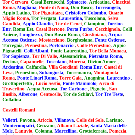
Tor Cervara
,
Casal Bernocchi
,
Spinaceto
,
Ardeatina
,
Cinecittà
Roma
,
Magliana
,
Ponte di Nona
,
Don Bosco
,
Torreangela
,
Appio Latino
,
Tor Pignattara
,
Cristoforo Colombo
,
Quarto
Miglio Roma
,
Tor Vergata
,
Laurentina
,
Tuscolana
,
Selva
Candida
,
Appio Claudio
,
Tor de Cenci
,
Ciampino
,
Torrino
Eur
,
Roma Est
,
Casal Bertone
,
Porta Furba
,
Cecchignola
,
Colli
Aniene
,
Lunghezza
,
Don Bosco Roma
,
Giustiniana
,
Acqua
Acetosa Ostiense
,
Mostacciano
,
Borghesiana
,
Fonte Ostiense
,
Torregaia
,
Prenestina
,
Portonaccio
,
Colle Prenestino
,
Appio
Pignatelli
,
Colli Albani
,
Fonte Laurentina
,
Tor Bella Monaca
,
Tor Sapienza
,
Tor Di Valle
,
Alessandrino
,
Pietralata Roma
,
Decima
,
Capannelle
,
Tuscolano
,
Morena
,
Divino Amore
,
Ardeatino
,
Caffarella
,
Villa Gordiani
,
Roma Eur
,
Castel di
Leva
,
Prenestino
,
Subaugusta
,
Torremaura
,
Montagnola
Roma
,
Ponte Linari Roma
,
Torre Gaia
,
Anagnina
,
Laurentino
,
Grottaperfetta
,
Lucio Sestio
,
Ponte Mammolo
,
Arco di
Travertino
,
Acqua Acetosa
,
Tor Carbone
,
Pigneto
,
San
Basilio
,
Alberone
,
Centocelle
,
Tor de Schiavi
,
Tor Tre Teste
,
Collatina
Castelli Romani
Velletri
,
Pavona
,
Ariccia
,
Villanova
,
Colle del Sole
,
Lariano
,
Montecompatri
,
Genzano
,
Albano Laziale
,
Santa Maria delle
Mole
,
Lanuvio
,
Colonna
,
Marcellina
,
Grottaferrata
,
Pomezia
,