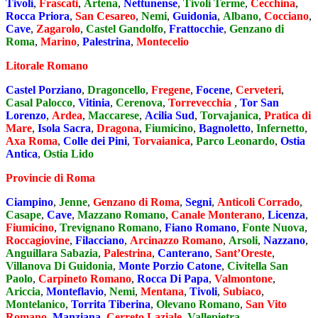
Tivoli
,
Frascati
,
Artena
,
Nettunense
,
Tivoli Terme
,
Cecchina
,
Rocca Priora
,
San Cesareo
,
Nemi
,
Guidonia
,
Albano
,
Cocciano
,
Cave
,
Zagarolo
,
Castel Gandolfo
,
Frattocchie
,
Genzano di
Roma
,
Marino
,
Palestrina
,
Montecelio
Litorale Romano
Castel Porziano
,
Dragoncello
,
Fregene
,
Focene
,
Cerveteri
,
Casal Palocco
,
Vitinia
,
Cerenova
,
Torrevecchia
,
Tor San
Lorenzo
,
Ardea
,
Maccarese
,
Acilia Sud
,
Torvajanica
,
Pratica di
Mare
,
Isola Sacra
,
Dragona
,
Fiumicino
,
Bagnoletto
,
Infernetto
,
Axa Roma
,
Colle dei Pini
,
Torvaianica
,
Parco Leonardo
,
Ostia
Antica
,
Ostia Lido
Provincie di Roma
Ciampino
,
Jenne
,
Genzano di Roma
,
Segni
,
Anticoli Corrado
,
Casape
,
Cave
,
Mazzano Romano
,
Canale Monterano
,
Licenza
,
Fiumicino
,
Trevignano Romano
,
Fiano Romano
,
Fonte Nuova
,
Roccagiovine
,
Filacciano
,
Arcinazzo Romano
,
Arsoli
,
Nazzano
,
Anguillara Sabazia
,
Palestrina
,
Canterano
,
Sant’Oreste
,
Villanova Di Guidonia
,
Monte Porzio Catone
,
Civitella San
Paolo
,
Carpineto Romano
,
Rocca Di Papa
,
Valmontone
,
Ariccia
,
Monteflavio
,
Nemi
,
Mentana
,
Tivoli
,
Subiaco
,
Montelanico
,
Torrita Tiberina
,
Olevano Romano
,
San Vito
Romano
,
Manziana
,
Cerreto Laziale
,
Vallepietra
,