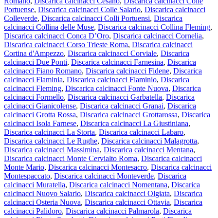
Romano
,
Discarica calcinacci Cesano
,
Discarica calcinacci Colle
Portuense
,
Discarica calcinacci Colle Salario
,
Discarica calcinacci
Colleverde
,
Discarica calcinacci Colli Portuensi
,
Discarica
calcinacci Collina delle Muse
,
Discarica calcinacci Collina Fleming
,
Discarica calcinacci Conca D’Oro
,
Discarica calcinacci Cornelia
,
Discarica calcinacci Corso Trieste Roma
,
Discarica calcinacci
Cortina d'Ampezzo
,
Discarica calcinacci Corviale
,
Discarica
calcinacci Due Ponti
,
Discarica calcinacci Farnesina
,
Discarica
calcinacci Fiano Romano
,
Discarica calcinacci Fidene
,
Discarica
calcinacci Flaminia
,
Discarica calcinacci Flaminio
,
Discarica
calcinacci Fleming
,
Discarica calcinacci Fonte Nuova
,
Discarica
calcinacci Formello
,
Discarica calcinacci Garbatella
,
Discarica
calcinacci Gianicolense
,
Discarica calcinacci Granai
,
Discarica
calcinacci Grotta Rossa
,
Discarica calcinacci Grottarossa
,
Discarica
calcinacci Isola Farnese
,
Discarica calcinacci La Giustiniana
,
Discarica calcinacci La Storta
,
Discarica calcinacci Labaro
,
Discarica calcinacci Le Rughe
,
Discarica calcinacci Malagrotta
,
Discarica calcinacci Massimina
,
Discarica calcinacci Mentana
,
Discarica calcinacci Monte Cervialto Roma
,
Discarica calcinacci
Monte Mario
,
Discarica calcinacci Montesacro
,
Discarica calcinacci
Montespaccato
,
Discarica calcinacci Monteverde
,
Discarica
calcinacci Muratella
,
Discarica calcinacci Nomentana
,
Discarica
calcinacci Nuovo Salario
,
Discarica calcinacci Olgiata
,
Discarica
calcinacci Osteria Nuova
,
Discarica calcinacci Ottavia
,
Discarica
calcinacci Palidoro
,
Discarica calcinacci Palmarola
,
Discarica