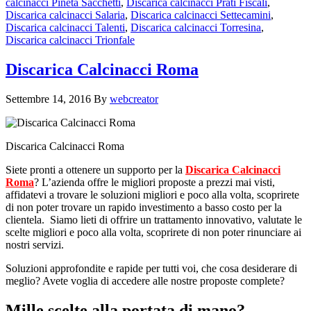
calcinacci Pineta Sacchetti
,
Discarica calcinacci Prati Fiscali
,
Discarica calcinacci Salaria
,
Discarica calcinacci Settecamini
,
Discarica calcinacci Talenti
,
Discarica calcinacci Torresina
,
Discarica calcinacci Trionfale
Discarica Calcinacci Roma
Settembre 14, 2016
By
webcreator
Discarica Calcinacci Roma
Siete pronti a ottenere un supporto per la
Discarica Calcinacci
Roma
? L’azienda offre le migliori proposte a prezzi mai visti,
affidatevi a trovare le soluzioni migliori e poco alla volta, scoprirete
di non poter trovare un rapido investimento a basso costo per la
clientela. Siamo lieti di offrire un trattamento innovativo, valutate le
scelte migliori e poco alla volta, scoprirete di non poter rinunciare ai
nostri servizi.
Soluzioni approfondite e rapide per tutti voi, che cosa desiderare di
meglio? Avete voglia di accedere alle nostre proposte complete?
Mille scelte alla portata di mano?