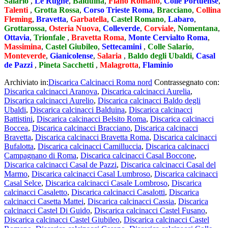
Salario
,
Le Rughe
,
Balduina
,
Fiano Romano
,
Colle Portuense
,
Talenti
,
Grotta Rossa
,
Corso Trieste Roma
,
Bracciano
,
Collina
Fleming
,
Bravetta
,
Garbatella
,
Castel Romano
,
Labaro
,
Grottarossa
,
Osteria Nuova
,
Colleverde
,
Corviale
,
Nomentana
,
Ottavia
,
Trionfale
,
Bravetta Roma
,
Monte Cervialto Roma
,
Massimina
,
Castel Giubileo
,
Settecamini
,
Colle Salario
,
Monteverde
,
Gianicolense
,
Salaria
,
Baldo degli Ubaldi
,
Casal
de Pazzi
,
Pineta Sacchetti
,
Malagrotta
,
Flaminio
Archiviato in:
Discarica Calcinacci Roma nord
Contrassegnato con:
Discarica calcinacci Aranova
,
Discarica calcinacci Aurelia
,
Discarica calcinacci Aurelio
,
Discarica calcinacci Baldo degli
Ubaldi
,
Discarica calcinacci Balduina
,
Discarica calcinacci
Battistini
,
Discarica calcinacci Belsito Roma
,
Discarica calcinacci
Boccea
,
Discarica calcinacci Bracciano
,
Discarica calcinacci
Bravetta
,
Discarica calcinacci Bravetta Roma
,
Discarica calcinacci
Bufalotta
,
Discarica calcinacci Camilluccia
,
Discarica calcinacci
Campagnano di Roma
,
Discarica calcinacci Casal Boccone
,
Discarica calcinacci Casal de Pazzi
,
Discarica calcinacci Casal del
Marmo
,
Discarica calcinacci Casal Lumbroso
,
Discarica calcinacci
Casal Selce
,
Discarica calcinacci Casale Lombroso
,
Discarica
calcinacci Casaletto
,
Discarica calcinacci Casalotti
,
Discarica
calcinacci Casetta Mattei
,
Discarica calcinacci Cassia
,
Discarica
calcinacci Castel Di Guido
,
Discarica calcinacci Castel Fusano
,
Discarica calcinacci Castel Giubileo
,
Discarica calcinacci Castel