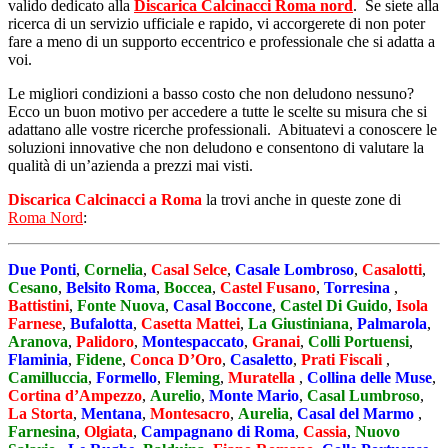
valido dedicato alla
Discarica Calcinacci Roma nord
. Se siete alla
ricerca di un servizio ufficiale e rapido, vi accorgerete di non poter
fare a meno di un supporto eccentrico e professionale che si adatta a
voi.
Le migliori condizioni a basso costo che non deludono nessuno?
Ecco un buon motivo per accedere a tutte le scelte su misura che si
adattano alle vostre ricerche professionali. Abituatevi a conoscere le
soluzioni innovative che non deludono e consentono di valutare la
qualità di un’azienda a prezzi mai visti.
Discarica Calcinacci a Roma
la trovi anche in queste zone di
Roma Nord
:
Due Ponti
,
Cornelia
,
Casal Selce
,
Casale Lombroso
,
Casalotti
,
Cesano
,
Belsito Roma
,
Boccea
,
Castel Fusano
,
Torresina
,
Battistini
,
Fonte Nuova
,
Casal Boccone
,
Castel Di Guido
,
Isola
Farnese
,
Bufalotta
,
Casetta Mattei
,
La Giustiniana
,
Palmarola
,
Aranova
,
Palidoro
,
Montespaccato
,
Granai
,
Colli Portuensi
,
Flaminia
,
Fidene
,
Conca D’Oro
,
Casaletto
,
Prati Fiscali
,
Camilluccia
,
Formello
,
Fleming
,
Muratella
,
Collina delle Muse
,
Cortina d’Ampezzo
,
Aurelio
,
Monte Mario
,
Casal Lumbroso
,
La Storta
,
Mentana
,
Montesacro
,
Aurelia
,
Casal del Marmo
,
Farnesina
,
Olgiata
,
Campagnano di Roma
,
Cassia
,
Nuovo