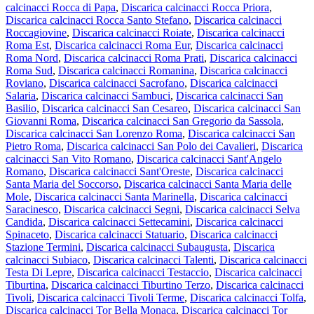
calcinacci Rocca di Papa
,
Discarica calcinacci Rocca Priora
,
Discarica calcinacci Rocca Santo Stefano
,
Discarica calcinacci
Roccagiovine
,
Discarica calcinacci Roiate
,
Discarica calcinacci
Roma Est
,
Discarica calcinacci Roma Eur
,
Discarica calcinacci
Roma Nord
,
Discarica calcinacci Roma Prati
,
Discarica calcinacci
Roma Sud
,
Discarica calcinacci Romanina
,
Discarica calcinacci
Roviano
,
Discarica calcinacci Sacrofano
,
Discarica calcinacci
Salaria
,
Discarica calcinacci Sambuci
,
Discarica calcinacci San
Basilio
,
Discarica calcinacci San Cesareo
,
Discarica calcinacci San
Giovanni Roma
,
Discarica calcinacci San Gregorio da Sassola
,
Discarica calcinacci San Lorenzo Roma
,
Discarica calcinacci San
Pietro Roma
,
Discarica calcinacci San Polo dei Cavalieri
,
Discarica
calcinacci San Vito Romano
,
Discarica calcinacci Sant'Angelo
Romano
,
Discarica calcinacci Sant'Oreste
,
Discarica calcinacci
Santa Maria del Soccorso
,
Discarica calcinacci Santa Maria delle
Mole
,
Discarica calcinacci Santa Marinella
,
Discarica calcinacci
Saracinesco
,
Discarica calcinacci Segni
,
Discarica calcinacci Selva
Candida
,
Discarica calcinacci Settecamini
,
Discarica calcinacci
Spinaceto
,
Discarica calcinacci Statuario
,
Discarica calcinacci
Stazione Termini
,
Discarica calcinacci Subaugusta
,
Discarica
calcinacci Subiaco
,
Discarica calcinacci Talenti
,
Discarica calcinacci
Testa Di Lepre
,
Discarica calcinacci Testaccio
,
Discarica calcinacci
Tiburtina
,
Discarica calcinacci Tiburtino Terzo
,
Discarica calcinacci
Tivoli
,
Discarica calcinacci Tivoli Terme
,
Discarica calcinacci Tolfa
,
Discarica calcinacci Tor Bella Monaca
,
Discarica calcinacci Tor