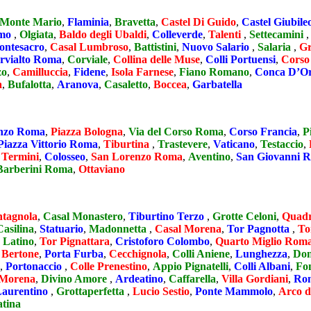
Monte Mario
,
Flaminia
,
Bravetta
,
Castel Di Guido
,
Castel Giubile
rmo
,
Olgiata
,
Baldo degli Ubaldi
,
Colleverde
,
Talenti
,
Settecamini
ntesacro
,
Casal Lumbroso
,
Battistini
,
Nuovo Salario
,
Salaria
,
Gr
rvialto Roma
,
Corviale
,
Collina delle Muse
,
Colli Portuensi
,
Corso
zo
,
Camilluccia
,
Fidene
,
Isola Farnese
,
Fiano Romano
,
Conca D’O
a
,
Bufalotta
,
Aranova
,
Casaletto
,
Boccea
,
Garbatella
enzo Roma
,
Piazza Bologna
,
Via del Corso Roma
,
Corso Francia
,
P
Piazza Vittorio Roma
,
Tiburtina
,
Trastevere
,
Vaticano
,
Testaccio
,
 Termini
,
Colosseo
,
San Lorenzo Roma
,
Aventino
,
San Giovanni 
Barberini Roma
,
Ottaviano
tagnola
,
Casal Monastero
,
Tiburtino Terzo
,
Grotte Celoni
,
Quad
Casilina
,
Statuario
,
Madonnetta
,
Casal Morena
,
Tor Pagnotta
,
To
 Latino
,
Tor Pignattara
,
Cristoforo Colombo
,
Quarto Miglio Rom
 Bertone
,
Porta Furba
,
Cecchignola
,
Colli Aniene
,
Lunghezza
,
Don
,
Portonaccio
,
Colle Prenestino
,
Appio Pignatelli
,
Colli Albani
,
Fo
Morena
,
Divino Amore
,
Ardeatino
,
Caffarella
,
Villa Gordiani
,
Ro
Laurentino
,
Grottaperfetta
,
Lucio Sestio
,
Ponte Mammolo
,
Arco d
atina