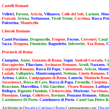
Castelli Romani
Velletri
,
Pavona
,
Ariccia
,
Villanova
,
Colle del Sole
,
Lariano
,
Mont
Frascati
,
Artena
,
Nettunense
,
Tivoli Terme
,
Cecchina
,
Rocca Pri
Palestrina
,
Montecelio
Litorale Romano
Castel Porziano
,
Dragoncello
,
Fregene
,
Focene
,
Cerveteri
,
Casal 
Sacra
,
Dragona
,
Fiumicino
,
Bagnoletto
,
Infernetto
,
Axa Roma
,
C
Provincie di Roma
Ciampino
,
Jenne
,
Genzano di Roma
,
Segni
,
Anticoli Corrado
,
Ca
Roccagiovine
,
Filacciano
,
Arcinazzo Romano
,
Arsoli
,
Nazzano
,
A
Carpineto Romano
,
Rocca Di Papa
,
Valmontone
,
Ariccia
,
Montef
Laziale
,
Vallepietra
,
Montecompatri
,
Nettuno
,
Cineto Romano
,
C
Artena
,
Labico
,
Campagnano di Roma
,
Lanuvio
,
Montorio Rom
Saracinesco
,
Rocca di Cave
,
Rocca di Papa
,
Formello
,
Cinquina
Bracciano
,
Marcellina
,
Città Giardino
,
Vivaro Romano
,
Ladispo
Bellegra
,
Rignano Flaminio
,
Civitavecchia
,
Moricone
,
Sacrofano
Pisoniano
,
Gorga
,
Colleferro
,
Roviano
,
Ponzano Romano
,
Allum
Castelnuovo Di Porto
,
Castelnuovo di Porto
,
Castel San Pietro 
Archiviato in:
Discarica Calcinacci Roma
Contrassegnato con:
Discari