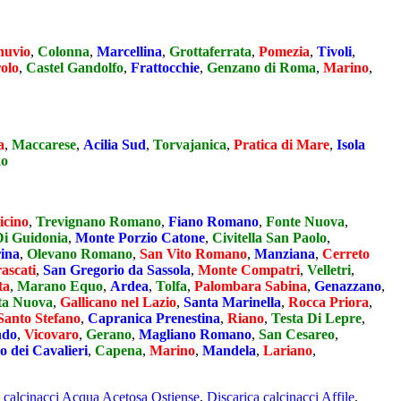
nuvio
,
Colonna
,
Marcellina
,
Grottaferrata
,
Pomezia
,
Tivoli
,
olo
,
Castel Gandolfo
,
Frattocchie
,
Genzano di Roma
,
Marino
,
a
,
Maccarese
,
Acilia Sud
,
Torvajanica
,
Pratica di Mare
,
Isola
do
icino
,
Trevignano Romano
,
Fiano Romano
,
Fonte Nuova
,
Di Guidonia
,
Monte Porzio Catone
,
Civitella San Paolo
,
rina
,
Olevano Romano
,
San Vito Romano
,
Manziana
,
Cerreto
ascati
,
San Gregorio da Sassola
,
Monte Compatri
,
Velletri
,
ta
,
Marano Equo
,
Ardea
,
Tolfa
,
Palombara Sabina
,
Genazzano
,
ta Nuova
,
Gallicano nel Lazio
,
Santa Marinella
,
Rocca Priora
,
Santo Stefano
,
Capranica Prenestina
,
Riano
,
Testa Di Lepre
,
ndo
,
Vicovaro
,
Gerano
,
Magliano Romano
,
San Cesareo
,
o dei Cavalieri
,
Capena
,
Marino
,
Mandela
,
Lariano
,
a calcinacci Acqua Acetosa Ostiense
,
Discarica calcinacci Affile
,