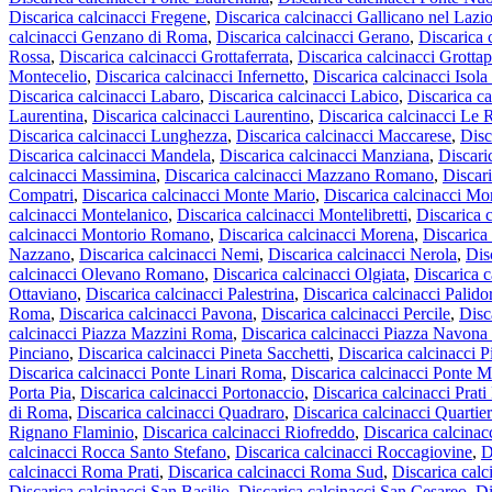
Discarica calcinacci Fregene
,
Discarica calcinacci Gallicano nel Lazi
calcinacci Genzano di Roma
,
Discarica calcinacci Gerano
,
Discarica 
Rossa
,
Discarica calcinacci Grottaferrata
,
Discarica calcinacci Grottap
Montecelio
,
Discarica calcinacci Infernetto
,
Discarica calcinacci Isola
Discarica calcinacci Labaro
,
Discarica calcinacci Labico
,
Discarica ca
Laurentina
,
Discarica calcinacci Laurentino
,
Discarica calcinacci Le
Discarica calcinacci Lunghezza
,
Discarica calcinacci Maccarese
,
Disc
Discarica calcinacci Mandela
,
Discarica calcinacci Manziana
,
Discari
calcinacci Massimina
,
Discarica calcinacci Mazzano Romano
,
Discar
Compatri
,
Discarica calcinacci Monte Mario
,
Discarica calcinacci Mo
calcinacci Montelanico
,
Discarica calcinacci Montelibretti
,
Discarica 
calcinacci Montorio Romano
,
Discarica calcinacci Morena
,
Discarica
Nazzano
,
Discarica calcinacci Nemi
,
Discarica calcinacci Nerola
,
Dis
calcinacci Olevano Romano
,
Discarica calcinacci Olgiata
,
Discarica 
Ottaviano
,
Discarica calcinacci Palestrina
,
Discarica calcinacci Palido
Roma
,
Discarica calcinacci Pavona
,
Discarica calcinacci Percile
,
Disc
calcinacci Piazza Mazzini Roma
,
Discarica calcinacci Piazza Navon
Pinciano
,
Discarica calcinacci Pineta Sacchetti
,
Discarica calcinacci 
Discarica calcinacci Ponte Linari Roma
,
Discarica calcinacci Ponte
Porta Pia
,
Discarica calcinacci Portonaccio
,
Discarica calcinacci Prati 
di Roma
,
Discarica calcinacci Quadraro
,
Discarica calcinacci Quartie
Rignano Flaminio
,
Discarica calcinacci Riofreddo
,
Discarica calcina
calcinacci Rocca Santo Stefano
,
Discarica calcinacci Roccagiovine
,
D
calcinacci Roma Prati
,
Discarica calcinacci Roma Sud
,
Discarica cal
Discarica calcinacci San Basilio
,
Discarica calcinacci San Cesareo
,
Di