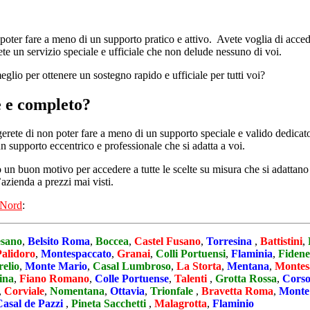
n poter fare a meno di un supporto pratico e attivo. Avete voglia di acce
erete un servizio speciale e ufficiale che non delude nessuno di voi.
eglio per ottenere un sostegno rapido e ufficiale per tutti voi?
le e completo?
rgerete di non poter fare a meno di un supporto speciale e valido dedicat
un supporto eccentrico e professionale che si adatta a voi.
 buon motivo per accedere a tutte le scelte su misura che si adattano a
azienda a prezzi mai visti.
Nord
:
sano
,
Belsito Roma
,
Boccea
,
Castel Fusano
,
Torresina
,
Battistini
,
Palidoro
,
Montespaccato
,
Granai
,
Colli Portuensi
,
Flaminia
,
Fidene
elio
,
Monte Mario
,
Casal Lumbroso
,
La Storta
,
Mentana
,
Montes
ina
,
Fiano Romano
,
Colle Portuense
,
Talenti
,
Grotta Rossa
,
Corso
,
Corviale
,
Nomentana
,
Ottavia
,
Trionfale
,
Bravetta Roma
,
Monte
Casal de Pazzi
,
Pineta Sacchetti
,
Malagrotta
,
Flaminio