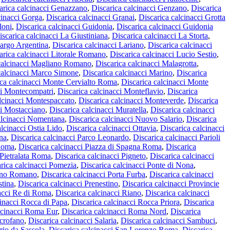
arica calcinacci Genazzano
,
Discarica calcinacci Genzano
,
Discarica
cinacci Gorga
,
Discarica calcinacci Granai
,
Discarica calcinacci Grotta
loni
,
Discarica calcinacci Guidonia
,
Discarica calcinacci Guidonia
iscarica calcinacci La Giustiniana
,
Discarica calcinacci La Storta
,
Largo Argentina
,
Discarica calcinacci Lariano
,
Discarica calcinacci
arica calcinacci Litorale Romano
,
Discarica calcinacci Lucio Sestio
,
calcinacci Magliano Romano
,
Discarica calcinacci Malagrotta
,
calcinacci Marco Simone
,
Discarica calcinacci Marino
,
Discarica
ica calcinacci Monte Cervialto Roma
,
Discarica calcinacci Monte
ci Montecompatri
,
Discarica calcinacci Monteflavio
,
Discarica
alcinacci Montespaccato
,
Discarica calcinacci Monteverde
,
Discarica
ci Mostacciano
,
Discarica calcinacci Muratella
,
Discarica calcinacci
alcinacci Nomentana
,
Discarica calcinacci Nuovo Salario
,
Discarica
alcinacci Ostia Lido
,
Discarica calcinacci Ottavia
,
Discarica calcinacci
na
,
Discarica calcinacci Parco Leonardo
,
Discarica calcinacci Parioli
 Roma
,
Discarica calcinacci Piazza di Spagna Roma
,
Discarica
 Pietralata Roma
,
Discarica calcinacci Pigneto
,
Discarica calcinacci
rica calcinacci Pomezia
,
Discarica calcinacci Ponte di Nona
,
zano Romano
,
Discarica calcinacci Porta Furba
,
Discarica calcinacci
stina
,
Discarica calcinacci Prenestino
,
Discarica calcinacci Provincie
nacci Re di Roma
,
Discarica calcinacci Riano
,
Discarica calcinacci
cinacci Rocca di Papa
,
Discarica calcinacci Rocca Priora
,
Discarica
lcinacci Roma Eur
,
Discarica calcinacci Roma Nord
,
Discarica
acrofano
,
Discarica calcinacci Salaria
,
Discarica calcinacci Sambuci
,
rio da Sassola
,
Discarica calcinacci San Lorenzo Roma
,
Discarica