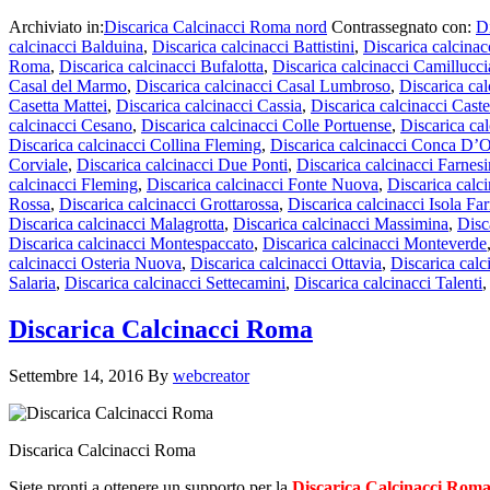
Archiviato in:
Discarica Calcinacci Roma nord
Contrassegnato con:
D
calcinacci Balduina
,
Discarica calcinacci Battistini
,
Discarica calcina
Roma
,
Discarica calcinacci Bufalotta
,
Discarica calcinacci Camillucci
Casal del Marmo
,
Discarica calcinacci Casal Lumbroso
,
Discarica cal
Casetta Mattei
,
Discarica calcinacci Cassia
,
Discarica calcinacci Cast
calcinacci Cesano
,
Discarica calcinacci Colle Portuense
,
Discarica cal
Discarica calcinacci Collina Fleming
,
Discarica calcinacci Conca D’
Corviale
,
Discarica calcinacci Due Ponti
,
Discarica calcinacci Farnes
calcinacci Fleming
,
Discarica calcinacci Fonte Nuova
,
Discarica calc
Rossa
,
Discarica calcinacci Grottarossa
,
Discarica calcinacci Isola Fa
Discarica calcinacci Malagrotta
,
Discarica calcinacci Massimina
,
Disc
Discarica calcinacci Montespaccato
,
Discarica calcinacci Monteverde
calcinacci Osteria Nuova
,
Discarica calcinacci Ottavia
,
Discarica calc
Salaria
,
Discarica calcinacci Settecamini
,
Discarica calcinacci Talenti
Discarica Calcinacci Roma
Settembre 14, 2016
By
webcreator
Discarica Calcinacci Roma
Siete pronti a ottenere un supporto per la
Discarica Calcinacci Rom