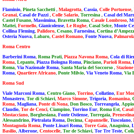
Flaminio
,
Pineta Sacchetti
,
Malagrotta
,
Cassia
,
Colle Portuense
,
Granai
,
Casal de Pazzi
,
Colle Salario
,
Torresina
,
Casal del Ma
Castel Fusano
,
Massimina
,
Bravetta Roma
,
Casale Lombroso
,
Mo
Mattei
,
Formello
,
Gianicolense
,
Le Rughe
,
Casal Selce
,
Monte Ce
Collina Fleming
,
Palidoro
,
Cesano
,
Farnesina
,
Cortina d’Ampez
Osteria Nuova
,
Labaro
,
Castel Romano
,
Fonte Nuova
,
Palmarol
Roma Centro
Barberini Roma
,
Roma Prati
,
Piazza Navona Roma
,
Cola di Ri
Roma
,
Lepanto
,
Piazza Bologna Roma
,
Pinciano
,
Parioli Roma
,
Roma
,
Via Nazionale Roma
,
Santa Maria del Soccorso
,
Stazione
Roma
,
Quartiere Africano
,
Ponte Milvio
,
Via Veneto Roma
,
Via 
Roma Sud
Viale Marconi Roma
,
Centro Giano
,
Torrino
,
Collatino
,
Eur Mon
Monastero
,
Tor di Schiavi
,
Marco Simone
,
Trigoria
,
Romanina
,
Roma
,
Magliana
,
Ponte di Nona
,
Don Bosco
,
Torreangela
,
Appio
Claudio
,
Tor de Cenci
,
Ciampino
,
Torrino Eur
,
Roma Est
,
Casal
Mostacciano
,
Borghesiana
,
Fonte Ostiense
,
Torregaia
,
Prenestina
Alessandrino
,
Pietralata Roma
,
Decima
,
Capannelle
,
Tuscolano
,
Montagnola Roma
,
Ponte Linari Roma
,
Torre Gaia
,
Anagnina
,
Basilio
,
Alberone
,
Centocelle
,
Tor de Schiavi
,
Tor Tre Teste
,
Coll