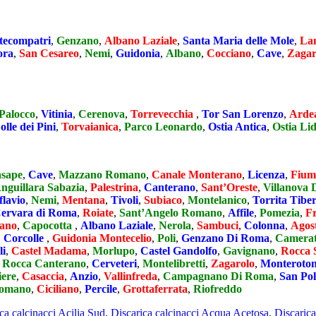
ecompatri
,
Genzano
,
Albano Laziale
,
Santa Maria delle Mole
,
La
ora
,
San Cesareo
,
Nemi
,
Guidonia
,
Albano
,
Cocciano
,
Cave
,
Zagar
Palocco
,
Vitinia
,
Cerenova
,
Torrevecchia
,
Tor San Lorenzo
,
Arde
olle dei Pini
,
Torvaianica
,
Parco Leonardo
,
Ostia Antica
,
Ostia Li
sape
,
Cave
,
Mazzano Romano
,
Canale Monterano
,
Licenza
,
Fium
nguillara Sabazia
,
Palestrina
,
Canterano
,
Sant’Oreste
,
Villanova 
lavio
,
Nemi
,
Mentana
,
Tivoli
,
Subiaco
,
Montelanico
,
Torrita Tibe
ervara di Roma
,
Roiate
,
Sant’Angelo Romano
,
Affile
,
Pomezia
,
Fr
ano
,
Capocotta
,
Albano Laziale
,
Nerola
,
Sambuci
,
Colonna
,
Agos
,
Corcolle
,
Guidonia Montecelio
,
Poli
,
Genzano Di Roma
,
Camera
li
,
Castel Madama
,
Morlupo
,
Castel Gandolfo
,
Gavignano
,
Rocca 
,
Rocca Canterano
,
Cerveteri
,
Montelibretti
,
Zagarolo
,
Monteroto
iere
,
Casaccia
,
Anzio
,
Vallinfreda
,
Campagnano Di Roma
,
San Pol
Romano
,
Ciciliano
,
Percile
,
Grottaferrata
,
Riofreddo
ca calcinacci Acilia Sud
,
Discarica calcinacci Acqua Acetosa
,
Discaric