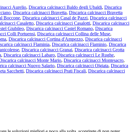
cinacci Aurelio
,
Discarica calcinacci Baldo degli Ubaldi
,
Discarica
cciano
,
Discarica calcinacci Bravetta
,
Discarica calcinacci Bravetta
sal Boccone
,
Discarica calcinacci Casal de Pazzi
,
Discarica calcinacci
alcinacci Casaletto
,
Discarica calcinacci Casalotti
,
Discarica calcinacci
stel Giubileo
,
Discarica calcinacci Castel Romano
,
Discarica
acci Colli Portuensi
,
Discarica calcinacci Collina delle Muse
,
Roma
,
Discarica calcinacci Cortina d'Ampezzo
,
Discarica calcinacci
scarica calcinacci Flaminia
,
Discarica calcinacci Flaminio
,
Discarica
ianicolense
,
Discarica calcinacci Granai
,
Discarica calcinacci Grotta
a
,
Discarica calcinacci Labaro
,
Discarica calcinacci Le Rughe
,
Discarica calcinacci Monte Mario
,
Discarica calcinacci Montesacro
,
rica calcinacci Nuovo Salario
,
Discarica calcinacci Olgiata
,
Discarica
eta Sacchetti
,
Discarica calcinacci Prati Fiscali
,
Discarica calcinacci
vare le soluzioni migliori e poco alla volta, scoprirete di non poter