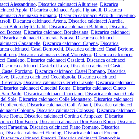
nacci Alessandrino
,
Discarica calcinacci Allumiere
,
Discarica
lcinacci Appia
,
Discarica calcinacci Appia Pignatelli
,
Discarica
calcinacci Arcinazzo Romano
,
Discarica calcinacci Arco di Travertino
,
Arsoli
,
Discarica calcinacci Artena
,
Discarica calcinacci Aurelia
,
nacci Baldo degli Ubaldi
,
Discarica calcinacci Balduina
,
Discarica
acci Boccea
,
Discarica calcinacci Borghesiana
,
Discarica calcinacci
Discarica calcinacci Camerata Nuova
,
Discarica calcinacci
calcinacci Capannelle
,
Discarica calcinacci Capena
,
Discarica
arica calcinacci Casal Bernocchi
,
Discarica calcinacci Casal Bertone
,
Lumbroso
,
Discarica calcinacci Casal Monastero
,
Discarica calcinacci
cci Casaletto
,
Discarica calcinacci Casalotti
,
Discarica calcinacci
Discarica calcinacci Castel di Leva
,
Discarica calcinacci Castel
i Castel Porziano
,
Discarica calcinacci Castel Romano
,
Discarica
 Cave
,
Discarica calcinacci Cecchignola
,
Discarica calcinacci
ci Cerenova
,
Discarica calcinacci Cerreto Laziale
,
Discarica calcinacci
Discarica calcinacci Cinecittà Roma
,
Discarica calcinacci Cineto
la San Paolo
,
Discarica calcinacci Cocciano
,
Discarica calcinacci Cola
 del Sole
,
Discarica calcinacci Colle Monastero
,
Discarica calcinacci
ci Colleverde
,
Discarica calcinacci Colli Albani
,
Discarica calcinacci
alcinacci Colonna
,
Discarica calcinacci Colosseo
,
Discarica calcinacci
rieste Roma
,
Discarica calcinacci Cortina d'Ampezzo
,
Discarica
lcinacci Don Bosco
,
Discarica calcinacci Don Bosco Roma
,
Discarica
acci Farnesina
,
Discarica calcinacci Fiano Romano
,
Discarica
io
,
Discarica calcinacci Fleming
,
Discarica calcinacci Focene
,
,
Discarica calcinacci Frascati
,
Discarica calcinacci Frattocchie
,