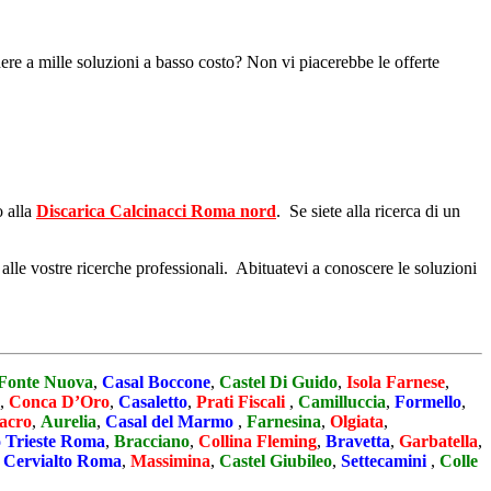
dere a mille soluzioni a basso costo? Non vi piacerebbe le offerte
o alla
Discarica Calcinacci Roma nord
. Se siete alla ricerca di un
lle vostre ricerche professionali. Abituatevi a conoscere le soluzioni
Fonte Nuova
,
Casal Boccone
,
Castel Di Guido
,
Isola Farnese
,
,
Conca D’Oro
,
Casaletto
,
Prati Fiscali
,
Camilluccia
,
Formello
,
acro
,
Aurelia
,
Casal del Marmo
,
Farnesina
,
Olgiata
,
 Trieste Roma
,
Bracciano
,
Collina Fleming
,
Bravetta
,
Garbatella
,
 Cervialto Roma
,
Massimina
,
Castel Giubileo
,
Settecamini
,
Colle