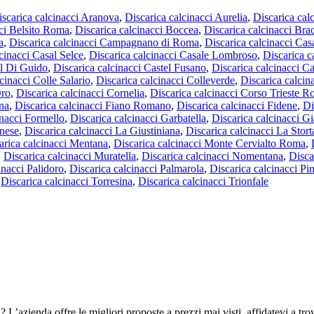
iscarica calcinacci Aranova
,
Discarica calcinacci Aurelia
,
Discarica cal
cci Belsito Roma
,
Discarica calcinacci Boccea
,
Discarica calcinacci Bra
a
,
Discarica calcinacci Campagnano di Roma
,
Discarica calcinacci Ca
cinacci Casal Selce
,
Discarica calcinacci Casale Lombroso
,
Discarica c
el Di Guido
,
Discarica calcinacci Castel Fusano
,
Discarica calcinacci Ca
cinacci Colle Salario
,
Discarica calcinacci Colleverde
,
Discarica calcin
Oro
,
Discarica calcinacci Cornelia
,
Discarica calcinacci Corso Trieste 
ina
,
Discarica calcinacci Fiano Romano
,
Discarica calcinacci Fidene
,
Di
inacci Formello
,
Discarica calcinacci Garbatella
,
Discarica calcinacci G
rnese
,
Discarica calcinacci La Giustiniana
,
Discarica calcinacci La Stort
arica calcinacci Mentana
,
Discarica calcinacci Monte Cervialto Roma
,
,
Discarica calcinacci Muratella
,
Discarica calcinacci Nomentana
,
Disca
inacci Palidoro
,
Discarica calcinacci Palmarola
,
Discarica calcinacci Pin
,
Discarica calcinacci Torresina
,
Discarica calcinacci Trionfale
a
? L’azienda offre le migliori proposte a prezzi mai visti, affidatevi a tro