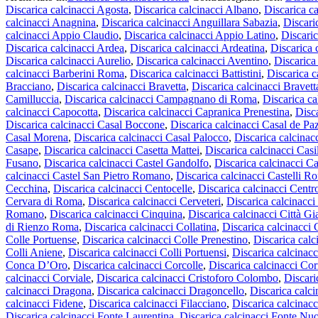
Discarica calcinacci Agosta
,
Discarica calcinacci Albano
,
Discarica c
calcinacci Anagnina
,
Discarica calcinacci Anguillara Sabazia
,
Discari
calcinacci Appio Claudio
,
Discarica calcinacci Appio Latino
,
Discaric
Discarica calcinacci Ardea
,
Discarica calcinacci Ardeatina
,
Discarica 
Discarica calcinacci Aurelio
,
Discarica calcinacci Aventino
,
Discarica
calcinacci Barberini Roma
,
Discarica calcinacci Battistini
,
Discarica c
Bracciano
,
Discarica calcinacci Bravetta
,
Discarica calcinacci Bravet
Camilluccia
,
Discarica calcinacci Campagnano di Roma
,
Discarica c
calcinacci Capocotta
,
Discarica calcinacci Capranica Prenestina
,
Disc
Discarica calcinacci Casal Boccone
,
Discarica calcinacci Casal de Pa
Casal Morena
,
Discarica calcinacci Casal Palocco
,
Discarica calcinac
Casape
,
Discarica calcinacci Casetta Mattei
,
Discarica calcinacci Casi
Fusano
,
Discarica calcinacci Castel Gandolfo
,
Discarica calcinacci Ca
calcinacci Castel San Pietro Romano
,
Discarica calcinacci Castelli R
Cecchina
,
Discarica calcinacci Centocelle
,
Discarica calcinacci Cent
Cervara di Roma
,
Discarica calcinacci Cerveteri
,
Discarica calcinacc
Romano
,
Discarica calcinacci Cinquina
,
Discarica calcinacci Città Gi
di Rienzo Roma
,
Discarica calcinacci Collatina
,
Discarica calcinacci 
Colle Portuense
,
Discarica calcinacci Colle Prenestino
,
Discarica calc
Colli Aniene
,
Discarica calcinacci Colli Portuensi
,
Discarica calcinacc
Conca D’Oro
,
Discarica calcinacci Corcolle
,
Discarica calcinacci Cor
calcinacci Corviale
,
Discarica calcinacci Cristoforo Colombo
,
Discari
calcinacci Dragona
,
Discarica calcinacci Dragoncello
,
Discarica calc
calcinacci Fidene
,
Discarica calcinacci Filacciano
,
Discarica calcinac
Discarica calcinacci Fonte Laurentina
,
Discarica calcinacci Fonte Nu