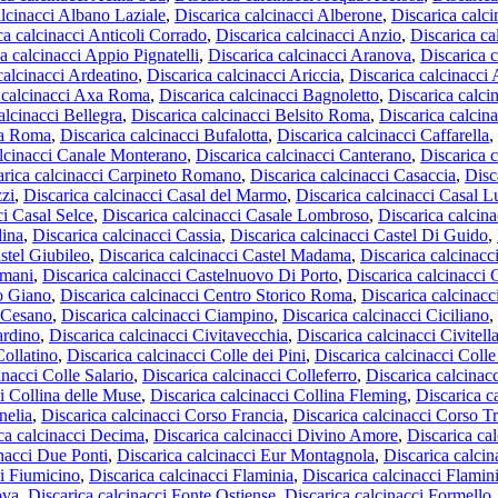
alcinacci Albano Laziale
,
Discarica calcinacci Alberone
,
Discarica calci
ca calcinacci Anticoli Corrado
,
Discarica calcinacci Anzio
,
Discarica ca
a calcinacci Appio Pignatelli
,
Discarica calcinacci Aranova
,
Discarica 
calcinacci Ardeatino
,
Discarica calcinacci Ariccia
,
Discarica calcinacci 
 calcinacci Axa Roma
,
Discarica calcinacci Bagnoletto
,
Discarica calci
alcinacci Bellegra
,
Discarica calcinacci Belsito Roma
,
Discarica calcin
ta Roma
,
Discarica calcinacci Bufalotta
,
Discarica calcinacci Caffarella
,
alcinacci Canale Monterano
,
Discarica calcinacci Canterano
,
Discarica 
arica calcinacci Carpineto Romano
,
Discarica calcinacci Casaccia
,
Disc
zzi
,
Discarica calcinacci Casal del Marmo
,
Discarica calcinacci Casal 
ci Casal Selce
,
Discarica calcinacci Casale Lombroso
,
Discarica calcina
lina
,
Discarica calcinacci Cassia
,
Discarica calcinacci Castel Di Guido
,
stel Giubileo
,
Discarica calcinacci Castel Madama
,
Discarica calcinacc
omani
,
Discarica calcinacci Castelnuovo Di Porto
,
Discarica calcinacci
ro Giano
,
Discarica calcinacci Centro Storico Roma
,
Discarica calcinac
i Cesano
,
Discarica calcinacci Ciampino
,
Discarica calcinacci Ciciliano
,
ardino
,
Discarica calcinacci Civitavecchia
,
Discarica calcinacci Civitel
Collatino
,
Discarica calcinacci Colle dei Pini
,
Discarica calcinacci Colle
inacci Colle Salario
,
Discarica calcinacci Colleferro
,
Discarica calcinac
i Collina delle Muse
,
Discarica calcinacci Collina Fleming
,
Discarica c
nelia
,
Discarica calcinacci Corso Francia
,
Discarica calcinacci Corso T
ca calcinacci Decima
,
Discarica calcinacci Divino Amore
,
Discarica ca
inacci Due Ponti
,
Discarica calcinacci Eur Montagnola
,
Discarica calcin
ci Fiumicino
,
Discarica calcinacci Flaminia
,
Discarica calcinacci Flamin
ova
,
Discarica calcinacci Fonte Ostiense
,
Discarica calcinacci Formello