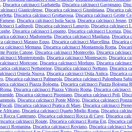
o
,
Discarica calcinacci Garbatella
,
Discarica calcinacci Gavignano
,
Disc
calcinacci Gianicolense
,
Discarica calcinacci Giustiniana
,
Discarica cal
erfetta
,
Discarica calcinacci Grottarossa
,
Discarica calcinacci Grotte Ce
 Farnese
,
Discarica calcinacci Isola Sacra
,
Discarica calcinacci Jenne
,
D
lcinacci Ladispoli
,
Discarica calcinacci Lanuvio
,
Discarica calcinacci 
 Rughe
,
Discarica calcinacci Lepanto
,
Discarica calcinacci Licenza
,
Disc
arica calcinacci Madonnetta
,
Discarica calcinacci Magliana
,
Discarica 
ca calcinacci Marano Equo
,
Discarica calcinacci Marcellina
,
Discarica 
ica calcinacci Mentana
,
Discarica calcinacci Montagnola Roma
,
Discar
nte Porzio Catone
,
Discarica calcinacci Montecelio
,
Discarica calcinac
calcinacci Monterotondo
,
Discarica calcinacci Montesacro
,
Discarica c
 calcinacci Moricone
,
Discarica calcinacci Morlupo
,
Discarica calcinac
carica calcinacci Nettunense
,
Discarica calcinacci Nettuno
,
Discarica c
calcinacci Osteria Nuova
,
Discarica calcinacci Ostia Antica
,
Discarica c
ro
,
Discarica calcinacci Palmarola
,
Discarica calcinacci Palombara Sabi
arica calcinacci Piazza Bologna
,
Discarica calcinacci Piazza Bologna
a Roma
,
Discarica calcinacci Piazza Vittorio Roma
,
Discarica calcinacci
Piramide
,
Discarica calcinacci Pisoniano
,
Discarica calcinacci Poli
,
Disca
 Mammolo
,
Discarica calcinacci Ponte Milvio
,
Discarica calcinacci Pon
Fiscali
,
Discarica calcinacci Pratica di Mare
,
Discarica calcinacci Prene
re Africano
,
Discarica calcinacci Quarto Miglio Roma
,
Discarica calci
cci Rocca Canterano
,
Discarica calcinacci Rocca di Cave
,
Discarica cal
iscarica calcinacci Roiate
,
Discarica calcinacci Roma Est
,
Discarica ca
cinacci Romanina
,
Discarica calcinacci Roviano
,
Discarica calcinacci S
scarica calcinacci San Giovanni Roma
,
Discarica calcinacci San Grego