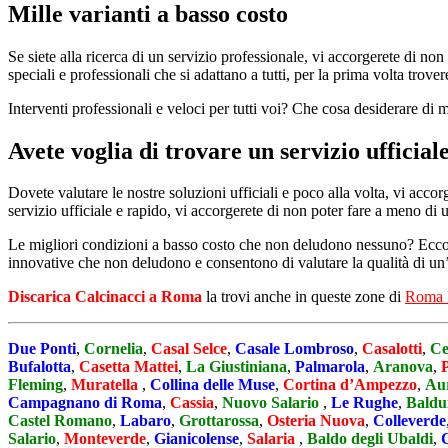
Mille varianti a basso costo
Se siete alla ricerca di un servizio professionale, vi accorgerete di no
speciali e professionali che si adattano a tutti, per la prima volta trov
Interventi professionali e veloci per tutti voi? Che cosa desiderare di m
Avete voglia di trovare un servizio ufficia
Dovete valutare le nostre soluzioni ufficiali e poco alla volta, vi acco
servizio ufficiale e rapido, vi accorgerete di non poter fare a meno di 
Le migliori condizioni a basso costo che non deludono nessuno? Ecco un
innovative che non deludono e consentono di valutare la qualità di un’
Discarica Calcinacci a Roma
la trovi anche in queste zone di
Roma 
Due Ponti
,
Cornelia
,
Casal Selce
,
Casale Lombroso
,
Casalotti
,
Ce
Bufalotta
,
Casetta Mattei
,
La Giustiniana
,
Palmarola
,
Aranova
,
Fleming
,
Muratella
,
Collina delle Muse
,
Cortina d’Ampezzo
,
Aur
Campagnano di Roma
,
Cassia
,
Nuovo Salario
,
Le Rughe
,
Baldu
Castel Romano
,
Labaro
,
Grottarossa
,
Osteria Nuova
,
Colleverde
Salario
,
Monteverde
,
Gianicolense
,
Salaria
,
Baldo degli Ubaldi
,