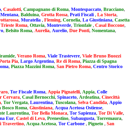
o
,
Casalotti
,
Campagnano di Roma
,
Montespaccato
,
Bracciano
,
,
Mentana
,
Balduina
,
Grotta Rossa
,
Prati Fiscali
,
La Storta
,
ottarossa
,
Muratella
,
Fleming
,
Cornelia
,
La Giustiniana
,
Casetta
 Trieste Roma
,
Ottavia
,
Monteverde
,
Trionfale
,
Casal Boccone
,
ro
,
Belsito Roma
,
Aurelia
,
Aurelio
,
Due Ponti
,
Nomentana
,
iramide
,
Verano Roma
,
Viale Trastevere
,
Viale Bruno Buozzi
Porta Pia
,
Largo Argentina
,
Re di Roma
,
Piazza di Spagna
Roma
,
Piazza Mazzini Roma
,
San Pietro Roma
,
Centro Storico
raro
,
Tor Fiscale Roma
,
Appia Pignatelli
,
Appia
,
Colle
r Cervara
,
Casal Bernocchi
,
Spinaceto
,
Ardeatina
,
Cinecittà
a
,
Tor Vergata
,
Laurentina
,
Tuscolana
,
Selva Candida
,
Appio
 Bosco Roma
,
Giustiniana
,
Acqua Acetosa Ostiense
,
nte Laurentina
,
Tor Bella Monaca
,
Tor Sapienza
,
Tor Di Valle
,
ma Eur
,
Castel di Leva
,
Prenestino
,
Subaugusta
,
Torremaura
,
i Travertino
,
Acqua Acetosa
,
Tor Carbone
,
Pigneto
,
San