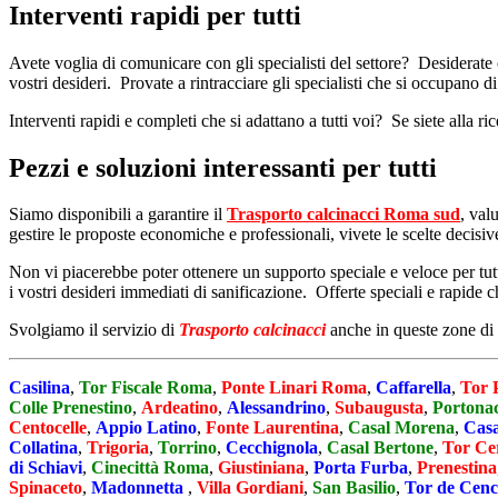
Interventi rapidi per tutti
Avete voglia di comunicare con gli specialisti del settore? Desiderate
vostri desideri. Provate a rintracciare gli specialisti che si occupano d
Interventi rapidi e completi che si adattano a tutti voi? Se siete alla ri
Pezzi e soluzioni interessanti per tutti
Siamo disponibili a garantire il
Trasporto calcinacci Roma sud
, val
gestire le proposte economiche e professionali, vivete le scelte decisiv
Non vi piacerebbe poter ottenere un supporto speciale e veloce per tutt
i vostri desideri immediati di sanificazione. Offerte speciali e rapid
Svolgiamo il servizio di
Trasporto calcinacci
anche in queste zone di
Casilina
,
Tor Fiscale Roma
,
Ponte Linari Roma
,
Caffarella
,
Tor 
Colle Prenestino
,
Ardeatino
,
Alessandrino
,
Subaugusta
,
Portona
Centocelle
,
Appio Latino
,
Fonte Laurentina
,
Casal Morena
,
Casa
Collatina
,
Trigoria
,
Torrino
,
Cecchignola
,
Casal Bertone
,
Tor Ce
di Schiavi
,
Cinecittà Roma
,
Giustiniana
,
Porta Furba
,
Prenestina
Spinaceto
,
Madonnetta
,
Villa Gordiani
,
San Basilio
,
Tor de Cenc