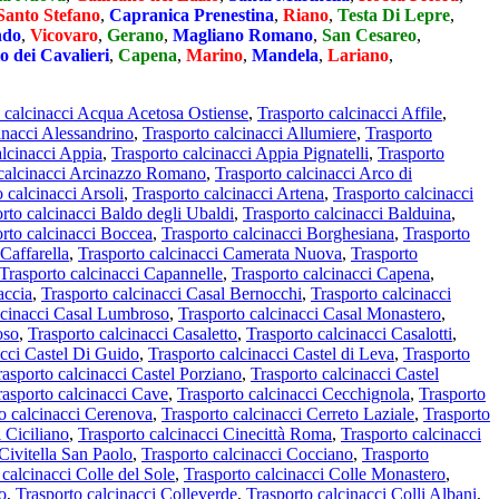
Santo Stefano
,
Capranica Prenestina
,
Riano
,
Testa Di Lepre
,
ndo
,
Vicovaro
,
Gerano
,
Magliano Romano
,
San Cesareo
,
o dei Cavalieri
,
Capena
,
Marino
,
Mandela
,
Lariano
,
 calcinacci Acqua Acetosa Ostiense
,
Trasporto calcinacci Affile
,
inacci Alessandrino
,
Trasporto calcinacci Allumiere
,
Trasporto
alcinacci Appia
,
Trasporto calcinacci Appia Pignatelli
,
Trasporto
 calcinacci Arcinazzo Romano
,
Trasporto calcinacci Arco di
 calcinacci Arsoli
,
Trasporto calcinacci Artena
,
Trasporto calcinacci
rto calcinacci Baldo degli Ubaldi
,
Trasporto calcinacci Balduina
,
rto calcinacci Boccea
,
Trasporto calcinacci Borghesiana
,
Trasporto
 Caffarella
,
Trasporto calcinacci Camerata Nuova
,
Trasporto
Trasporto calcinacci Capannelle
,
Trasporto calcinacci Capena
,
accia
,
Trasporto calcinacci Casal Bernocchi
,
Trasporto calcinacci
lcinacci Casal Lumbroso
,
Trasporto calcinacci Casal Monastero
,
oso
,
Trasporto calcinacci Casaletto
,
Trasporto calcinacci Casalotti
,
acci Castel Di Guido
,
Trasporto calcinacci Castel di Leva
,
Trasporto
rasporto calcinacci Castel Porziano
,
Trasporto calcinacci Castel
rasporto calcinacci Cave
,
Trasporto calcinacci Cecchignola
,
Trasporto
o calcinacci Cerenova
,
Trasporto calcinacci Cerreto Laziale
,
Trasporto
 Ciciliano
,
Trasporto calcinacci Cinecittà Roma
,
Trasporto calcinacci
Civitella San Paolo
,
Trasporto calcinacci Cocciano
,
Trasporto
 calcinacci Colle del Sole
,
Trasporto calcinacci Colle Monastero
,
o
,
Trasporto calcinacci Colleverde
,
Trasporto calcinacci Colli Albani
,