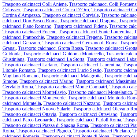
Trasporto calcinacci Colli Aniene
,
Trasporto calcinacci Colli Portuens
Colosseo
,
Trasporto calcinacci Conca D’Oro
,
Trasporto calcinacci Co
Cortina d'Ampezzo
,
Trasporto calcinacci Corviale
,
Trasporto calcina
calcinacci Don Bosco Roma
,
Trasporto calcinacci Dragona
,
Trasporto
calcinacci Fiano Romano
,
Trasporto calcinacci Fidene
,
Trasporto calc
Trasporto calcinacci Focene
,
Trasporto calcinacci Fonte Laurentina
,
T
calcinacci Frattocchie
,
Trasporto calcinacci Fregene
,
Trasporto calcin
calcinacci Genzano
,
Trasporto calcinacci Genzano di Roma
,
Trasport
Granai
,
Trasporto calcinacci Grotta Rossa
,
Trasporto calcinacci Grotta
Guidonia
,
Trasporto calcinacci Guidonia Montecelio
,
Trasporto calcin
Giustiniana
,
Trasporto calcinacci La Storta
,
Trasporto calcinacci Laba
Trasporto calcinacci Lariano
,
Trasporto calcinacci Laurentina
,
Traspor
Litorale Romano
,
Trasporto calcinacci Lucio Sestio
,
Trasporto calcin
Magliano Romano
,
Trasporto calcinacci Malagrotta
,
Trasporto calcin
Simone
,
Trasporto calcinacci Marino
,
Trasporto calcinacci Massimina
Cervialto Roma
,
Trasporto calcinacci Monte Compatri
,
Trasporto cal
Trasporto calcinacci Monteflavio
,
Trasporto calcinacci Montelanico
,
T
Trasporto calcinacci Monteverde
,
Trasporto calcinacci Montorio Ro
calcinacci Muratella
,
Trasporto calcinacci Nazzano
,
Trasporto calcin
Trasporto calcinacci Nuovo Salario
,
Trasporto calcinacci Olevano R
Trasporto calcinacci Ottavia
,
Trasporto calcinacci Ottaviano
,
Trasporto
calcinacci Parco Leonardo
,
Trasporto calcinacci Parioli Roma
,
Traspo
Trasporto calcinacci Piazza di Spagna Roma
,
Trasporto calcinacci P
Roma
,
Trasporto calcinacci Pigneto
,
Trasporto calcinacci Pinciano
,
Tr
calcinacci Pomezia
,
Trasporto calcinacci Ponte di Nona
,
Trasporto ca