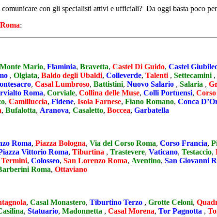
i comunicare con gli specialisti attivi e ufficiali? Da oggi basta poco per
Roma
:
Monte Mario
,
Flaminia
,
Bravetta
,
Castel Di Guido
,
Castel Giubile
rmo
,
Olgiata
,
Baldo degli Ubaldi
,
Colleverde
,
Talenti
,
Settecamini
ntesacro
,
Casal Lumbroso
,
Battistini
,
Nuovo Salario
,
Salaria
,
Gr
rvialto Roma
,
Corviale
,
Collina delle Muse
,
Colli Portuensi
,
Corso
zo
,
Camilluccia
,
Fidene
,
Isola Farnese
,
Fiano Romano
,
Conca D’O
a
,
Bufalotta
,
Aranova
,
Casaletto
,
Boccea
,
Garbatella
enzo Roma
,
Piazza Bologna
,
Via del Corso Roma
,
Corso Francia
,
P
Piazza Vittorio Roma
,
Tiburtina
,
Trastevere
,
Vaticano
,
Testaccio
,
 Termini
,
Colosseo
,
San Lorenzo Roma
,
Aventino
,
San Giovanni 
Barberini Roma
,
Ottaviano
tagnola
,
Casal Monastero
,
Tiburtino Terzo
,
Grotte Celoni
,
Quad
Casilina
,
Statuario
,
Madonnetta
,
Casal Morena
,
Tor Pagnotta
,
To