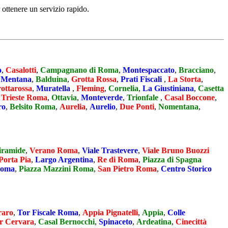
 ottenere un servizio rapido.
o
,
Casalotti
,
Campagnano di Roma
,
Montespaccato
,
Bracciano
,
,
Mentana
,
Balduina
,
Grotta Rossa
,
Prati Fiscali
,
La Storta
,
ottarossa
,
Muratella
,
Fleming
,
Cornelia
,
La Giustiniana
,
Casetta
 Trieste Roma
,
Ottavia
,
Monteverde
,
Trionfale
,
Casal Boccone
,
ro
,
Belsito Roma
,
Aurelia
,
Aurelio
,
Due Ponti
,
Nomentana
,
iramide
,
Verano Roma
,
Viale Trastevere
,
Viale Bruno Buozzi
Porta Pia
,
Largo Argentina
,
Re di Roma
,
Piazza di Spagna
Roma
,
Piazza Mazzini Roma
,
San Pietro Roma
,
Centro Storico
raro
,
Tor Fiscale Roma
,
Appia Pignatelli
,
Appia
,
Colle
r Cervara
,
Casal Bernocchi
,
Spinaceto
,
Ardeatina
,
Cinecittà