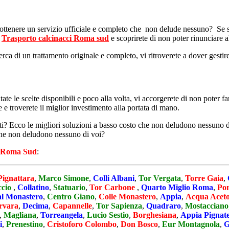
 ottenere un servizio ufficiale e completo che non delude nessuno? Se sie
i
Trasporto calcinacci Roma sud
e scoprirete di non poter rinunciare a
cerca di un trattamento originale e completo, vi ritroverete a dover gestir
utate le scelte disponibili e poco alla volta, vi accorgerete di non poter 
e e troverete il miglior investimento alla portata di mano.
i? Ecco le migliori soluzioni a basso costo che non deludono nessuno di 
e che non deludono nessuno di voi?
Roma Sud
:
Pignattara
,
Marco Simone
,
Colli Albani
,
Tor Vergata
,
Torre Gaia
,
ccio
,
Collatino
,
Statuario
,
Tor Carbone
,
Quarto Miglio Roma
,
Pon
l Monastero
,
Centro Giano
,
Colle Monastero
,
Appia
,
Acqua Aceto
rvara
,
Decima
,
Capannelle
,
Tor Sapienza
,
Quadraro
,
Mostacciano
,
Magliana
,
Torreangela
,
Lucio Sestio
,
Borghesiana
,
Appia Pignate
i
,
Prenestino
,
Cristoforo Colombo
,
Don Bosco
,
Eur Montagnola
,
G