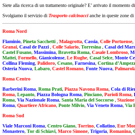
Siete alla ricerca di un trattamento originale? E’ arrivato il momento d
Svolgiamo il servizio di
Trasporto calcinacci
anche in queste zone di
Roma Nord
Flaminio
,
Pineta Sacchetti
,
Malagrotta
,
Cassia
,
Colle Portuense
,
Granai
,
Casal de Pazzi
,
Colle Salario
,
Torresina
,
Casal del Ma
Castel Fusano
,
Massimina
,
Bravetta Roma
,
Casale Lombroso
,
Mo
Mattei
,
Formello
,
Gianicolense
,
Le Rughe
,
Casal Selce
,
Monte Ce
Collina Fleming
,
Palidoro
,
Cesano
,
Farnesina
,
Cortina d’Ampez
Osteria Nuova
,
Labaro
,
Castel Romano
,
Fonte Nuova
,
Palmarol
Roma Centro
Barberini Roma
,
Roma Prati
,
Piazza Navona Roma
,
Cola di Ri
Roma
,
Lepanto
,
Piazza Bologna Roma
,
Pinciano
,
Parioli Roma
,
Roma
,
Via Nazionale Roma
,
Santa Maria del Soccorso
,
Stazione
Roma
,
Quartiere Africano
,
Ponte Milvio
,
Via Veneto Roma
,
Via 
Roma Sud
Viale Marconi Roma
,
Centro Giano
,
Torrino
,
Collatino
,
Eur Mon
Monastero
,
Tor di Schiavi
,
Marco Simone
,
Trigoria
,
Romanina
,