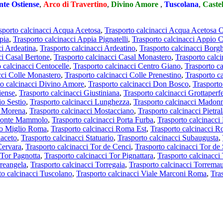
nte Ostiense
,
Arco di Travertino
,
Divino Amore
,
Tuscolana
,
Caste
sporto calcinacci Acqua Acetosa
,
Trasporto calcinacci Acqua Acetosa O
pia
,
Trasporto calcinacci Appia Pignatelli
,
Trasporto calcinacci Appio 
ci Ardeatina
,
Trasporto calcinacci Ardeatino
,
Trasporto calcinacci Borg
ci Casal Bertone
,
Trasporto calcinacci Casal Monastero
,
Trasporto calc
 calcinacci Centocelle
,
Trasporto calcinacci Centro Giano
,
Trasporto c
cci Colle Monastero
,
Trasporto calcinacci Colle Prenestino
,
Trasporto ca
to calcinacci Divino Amore
,
Trasporto calcinacci Don Bosco
,
Trasport
iense
,
Trasporto calcinacci Giustiniana
,
Trasporto calcinacci Grottaperfe
io Sestio
,
Trasporto calcinacci Lunghezza
,
Trasporto calcinacci Madonn
i Morena
,
Trasporto calcinacci Mostacciano
,
Trasporto calcinacci Pietr
 Ponte Mammolo
,
Trasporto calcinacci Porta Furba
,
Trasporto calcinacci
to Miglio Roma
,
Trasporto calcinacci Roma Est
,
Trasporto calcinacci 
naceto
,
Trasporto calcinacci Statuario
,
Trasporto calcinacci Subaugusta
,
Cervara
,
Trasporto calcinacci Tor de Cenci
,
Trasporto calcinacci Tor de
 Tor Pagnotta
,
Trasporto calcinacci Tor Pignattara
,
Trasporto calcinacci
rreangela
,
Trasporto calcinacci Torregaia
,
Trasporto calcinacci Torrema
to calcinacci Tuscolano
,
Trasporto calcinacci Viale Marconi Roma
,
Tra