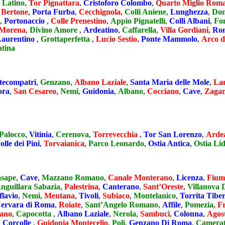
 Latino
,
Tor Pignattara
,
Cristoforo Colombo
,
Quarto Miglio Rom
 Bertone
,
Porta Furba
,
Cecchignola
,
Colli Aniene
,
Lunghezza
,
Don
,
Portonaccio
,
Colle Prenestino
,
Appio Pignatelli
,
Colli Albani
,
Fo
Morena
,
Divino Amore
,
Ardeatino
,
Caffarella
,
Villa Gordiani
,
Ro
Laurentino
,
Grottaperfetta
,
Lucio Sestio
,
Ponte Mammolo
,
Arco d
atina
ecompatri
,
Genzano
,
Albano Laziale
,
Santa Maria delle Mole
,
La
ora
,
San Cesareo
,
Nemi
,
Guidonia
,
Albano
,
Cocciano
,
Cave
,
Zagar
Palocco
,
Vitinia
,
Cerenova
,
Torrevecchia
,
Tor San Lorenzo
,
Arde
olle dei Pini
,
Torvaianica
,
Parco Leonardo
,
Ostia Antica
,
Ostia Li
sape
,
Cave
,
Mazzano Romano
,
Canale Monterano
,
Licenza
,
Fium
nguillara Sabazia
,
Palestrina
,
Canterano
,
Sant’Oreste
,
Villanova 
lavio
,
Nemi
,
Mentana
,
Tivoli
,
Subiaco
,
Montelanico
,
Torrita Tibe
ervara di Roma
,
Roiate
,
Sant’Angelo Romano
,
Affile
,
Pomezia
,
Fr
ano
,
Capocotta
,
Albano Laziale
,
Nerola
,
Sambuci
,
Colonna
,
Agos
,
Corcolle
,
Guidonia Montecelio
,
Poli
,
Genzano Di Roma
,
Camera