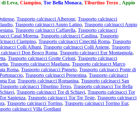
l di Leva
,
Ciampino
,
Tor Bella Monaca
,
Tiburtino Terzo
,
Appio
stiense
,
Trasporto calcinacci Alberone
,
Trasporto calcinacci
Claudio
,
Trasporto calcinacci Appio Latino
,
Trasporto calcinacci Appio
hesiana
,
Trasporto calcinacci Caffarella
,
Trasporto calcinacci
inacci Casal Morena
,
Trasporto calcinacci Casilina
,
Trasporto
alcinacci Ciampino
,
Trasporto calcinacci Cinecittà Roma
,
Trasporto
lcinacci Colli Albani
,
Trasporto calcinacci Colli Aniene
,
Trasporto
o calcinacci Don Bosco Roma
,
Trasporto calcinacci Eur Montagnola
,
tta
,
Trasporto calcinacci Grotte Celoni
,
Trasporto calcinacci
etta
,
Trasporto calcinacci Magliana
,
Trasporto calcinacci Marco
alata Roma
,
Trasporto calcinacci Pigneto
,
Trasporto calcinacci Ponte di
 Portonaccio
,
Trasporto calcinacci Prenestina
,
Trasporto calcinacci
Roma Eur
,
Trasporto calcinacci Romanina
,
Trasporto calcinacci San
Trasporto calcinacci Tiburtino Terzo
,
Trasporto calcinacci Tor Bella
 Schiavi
,
Trasporto calcinacci Tor di Schiavi
,
Trasporto calcinacci Tor
 Tor Sapienza
,
Trasporto calcinacci Tor Tre Teste
,
Trasporto calcinacci
ura
,
Trasporto calcinacci Torrino
,
Trasporto calcinacci Torrino Eur
,
sporto calcinacci Villa Gordiani