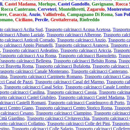
li
,
Castel Madama
,
Morlupo
,
Castel Gandolfo
,
Gavignano
,
Rocca 
,
Rocca Canterano
,
Cerveteri
,
Montelibretti
,
Zagarolo
,
Monteroto
iere
,
Casaccia
,
Anzio
,
Vallinfreda
,
Campagnano Di Roma
,
San Pol
Romano
,
Ciciliano
,
Percile
,
Grottaferrata
,
Riofreddo
to calcinacci Acilia Sud
,
Trasporto calcinacci Acqua Acetosa
,
Trasporto
alcinacci Albano Laziale
,
Trasporto calcinacci Alberone
,
Trasporto calc
to calcinacci Anticoli Corrado
,
Trasporto calcinacci Anzio
,
Trasporto c
o calcinacci Appio Pignatelli
,
Trasporto calcinacci Aranova
,
Trasporto
,
Trasporto calcinacci Ardeatino
,
Trasporto calcinacci Ariccia
,
Trasporto
Trasporto calcinacci Axa Roma
,
Trasporto calcinacci Bagnoletto
,
Traspo
rasporto calcinacci Bellegra
,
Trasporto calcinacci Belsito Roma
,
Traspo
acci Bravetta Roma
,
Trasporto calcinacci Bufalotta
,
Trasporto calcinacci
rasporto calcinacci Canale Monterano
,
Trasporto calcinacci Canterano
,
tina
,
Trasporto calcinacci Carpineto Romano
,
Trasporto calcinacci Cas
cci Casal de Pazzi
,
Trasporto calcinacci Casal del Marmo
,
Trasporto ca
o
,
Trasporto calcinacci Casal Selce
,
Trasporto calcinacci Casale Lombr
porto calcinacci Casilina
,
Trasporto calcinacci Cassia
,
Trasporto calcin
orto calcinacci Castel Giubileo
,
Trasporto calcinacci Castel Madama
,
T
alcinacci Castelli Romani
,
Trasporto calcinacci Castelnuovo di Porto
,
T
nacci Centro Giano
,
Trasporto calcinacci Centro Storico Roma
,
Trasport
 calcinacci Cesano
,
Trasporto calcinacci Ciampino
,
Trasporto calcinacci
Città Giardino
,
Trasporto calcinacci Civitavecchia
,
Trasporto calcinacci 
orto calcinacci Collatino
,
Trasporto calcinacci Colle dei Pini
,
Trasporto
estino
,
Trasporto calcinacci Colle Salario
,
Trasporto calcinacci Colleferr