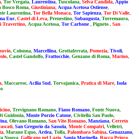
a
,
Tor Vergata
,
Laurentina
,
Tuscolana
,
Selva Candida
,
Appio
 Bosco Roma
,
Giustiniana
,
Acqua Acetosa Ostiense
,
nte Laurentina
,
Tor Bella Monaca
,
Tor Sapienza
,
Tor Di Valle
,
ma Eur
,
Castel di Leva
,
Prenestino
,
Subaugusta
,
Torremaura
,
i Travertino
,
Acqua Acetosa
,
Tor Carbone
,
Pigneto
,
San
nuvio
,
Colonna
,
Marcellina
,
Grottaferrata
,
Pomezia
,
Tivoli
,
olo
,
Castel Gandolfo
,
Frattocchie
,
Genzano di Roma
,
Marino
,
a
,
Maccarese
,
Acilia Sud
,
Torvajanica
,
Pratica di Mare
,
Isola
do
icino
,
Trevignano Romano
,
Fiano Romano
,
Fonte Nuova
,
Di Guidonia
,
Monte Porzio Catone
,
Civitella San Paolo
,
rina
,
Olevano Romano
,
San Vito Romano
,
Manziana
,
Cerreto
ascati
,
San Gregorio da Sassola
,
Monte Compatri
,
Velletri
,
ta
,
Marano Equo
,
Ardea
,
Tolfa
,
Palombara Sabina
,
Genazzano
,
ta Nuova
,
Gallicano nel Lazio
,
Santa Marinella
,
Rocca Priora
,