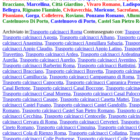
Bracciano
,
Marcellina
,
Città Giardino
,
Vivaro Romano
,
Ladispo
Bellegra
,
Rignano Flaminio
,
Civitavecchia
,
Moricone
,
Sacrofano
Pisoniano
,
Gorga
,
Colleferro
,
Roviano
,
Ponzano Romano
,
Allum
Castelnuovo Di Porto
,
Castelnuovo di Porto
,
Castel San Pietro 
Archiviato in:
Trasporto calcinacci Roma
Contrassegnato con:
Traspor
Trasporto calcinacci Agosta
,
Trasporto calcinacci Albano
,
Trasporto c
calcinacci Anagnina
,
Trasporto calcinacci Anguillara Sabazia
,
Traspor
calcinacci Appio Claudio
,
Trasporto calcinacci Appio Latino
,
Trasport
Travertino
,
Trasporto calcinacci Ardea
,
Trasporto calcinacci Ardeatina
Aurelia
,
Trasporto calcinacci Aurelio
,
Trasporto calcinacci Aventino
,
Trasporto calcinacci Barberini Roma
,
Trasporto calcinacci Battistini
,
T
calcinacci Bracciano
,
Trasporto calcinacci Bravetta
,
Trasporto calcin
calcinacci Camilluccia
,
Trasporto calcinacci Campagnano di Roma
,
T
Trasporto calcinacci Capocotta
,
Trasporto calcinacci Capranica Prenes
Casal Bertone
,
Trasporto calcinacci Casal Boccone
,
Trasporto calcina
Trasporto calcinacci Casal Morena
,
Trasporto calcinacci Casal Palocc
Trasporto calcinacci Casape
,
Trasporto calcinacci Casetta Mattei
,
Tras
calcinacci Castel Fusano
,
Trasporto calcinacci Castel Gandolfo
,
Trasp
Romano
,
Trasporto calcinacci Castel San Pietro Romano
,
Trasporto c
calcinacci Cecchina
,
Trasporto calcinacci Centocelle
,
Trasporto calci
calcinacci Cervara di Roma
,
Trasporto calcinacci Cerveteri
,
Trasporto
Cineto Romano
,
Trasporto calcinacci Cinquina
,
Trasporto calcinacci 
calcinacci Cola di Rienzo Roma
,
Trasporto calcinacci Collatina
,
Trasp
Trasporto calcinacci Colle Portuense
,
Trasporto calcinacci Colle Pren