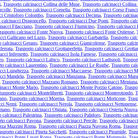
i
,
Trasporto calcinacci Collina delle Muse
,
Trasporto calcinacci Collina
rcolle
,
Trasporto calcinacci Cornelia
,
Trasporto calcinacci Corso Franci
cci Cristoforo Colombo
,
Trasporto calcinacci Decima
,
Trasporto calcin
 calcinacci Dragoncello
,
Trasporto calcinacci Due Ponti
,
Trasporto cal
inacci Filacciano
,
Trasporto calcinacci Fiumicino
,
Trasporto calcinacci 
rasporto calcinacci Fonte Nuova
,
Trasporto calcinacci Fonte Ostiense
,
acci Gallicano nel Lazio
,
Trasporto calcinacci Garbatella
,
Trasporto cal
o calcinacci Gerano
,
Trasporto calcinacci Gianicolense
,
Trasporto calci
ferrata
,
Trasporto calcinacci Grottaperfetta
,
Trasporto calcinacci Grotta
acci Infernetto
,
Trasporto calcinacci Isola Farnese
,
Trasporto calcinacci
ro
,
Trasporto calcinacci Labico
,
Trasporto calcinacci Ladispoli
,
Traspor
to calcinacci Laurentino
,
Trasporto calcinacci Le Rughe
,
Trasporto cal
acci Lunghezza
,
Trasporto calcinacci Maccarese
,
Trasporto calcinacci 
acci Mandela
,
Trasporto calcinacci Manziana
,
Trasporto calcinacci Mar
,
Trasporto calcinacci Mazzano Romano
,
Trasporto calcinacci Mentana
cinacci Monte Mario
,
Trasporto calcinacci Monte Porzio Catone
,
Traspo
rasporto calcinacci Montelibretti
,
Trasporto calcinacci Monterotondo
,
T
mano
,
Trasporto calcinacci Morena
,
Trasporto calcinacci Moricone
,
Tras
acci Nemi
,
Trasporto calcinacci Nerola
,
Trasporto calcinacci Nettunense
omano
,
Trasporto calcinacci Olgiata
,
Trasporto calcinacci Osteria Nuova
 calcinacci Palestrina
,
Trasporto calcinacci Palidoro
,
Trasporto calcina
rto calcinacci Pavona
,
Trasporto calcinacci Percile
,
Trasporto calcinacc
iazza Mazzini Roma
,
Trasporto calcinacci Piazza Navona Roma
,
Traspor
asporto calcinacci Pineta Sacchetti
,
Trasporto calcinacci Piramide
,
Tras
lcinacci Ponte Linari Roma
,
Trasporto calcinacci Ponte Mammolo
,
Tras