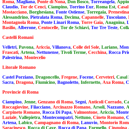
Roma
,
Magliana
,
Ponte di Nona
,
Don Bosco
,
Torreangela
,
Appio
Claudio
,
Tor de Cenci
,
Ciampino
,
Torrino Eur
,
Roma Est
,
Casal
Mostacciano
,
Borghesiana
,
Fonte Ostiense
,
Torregaia
,
Prenestina
Alessandrino
,
Pietralata Roma
,
Decima
,
Capannelle
,
Tuscolano
,
Montagnola Roma
,
Ponte Linari Roma
,
Torre Gaia
,
Anagnina
,
Basilio
,
Alberone
,
Centocelle
,
Tor de Schiavi
,
Tor Tre Teste
,
Coll
Castelli Romani
Velletri
,
Pavona
,
Ariccia
,
Villanova
,
Colle del Sole
,
Lariano
,
Mont
Frascati
,
Artena
,
Nettunense
,
Tivoli Terme
,
Cecchina
,
Rocca Pri
Palestrina
,
Montecelio
Litorale Romano
Castel Porziano
,
Dragoncello
,
Fregene
,
Focene
,
Cerveteri
,
Casal 
Sacra
,
Dragona
,
Fiumicino
,
Bagnoletto
,
Infernetto
,
Axa Roma
,
C
Provincie di Roma
Ciampino
,
Jenne
,
Genzano di Roma
,
Segni
,
Anticoli Corrado
,
Ca
Roccagiovine
,
Filacciano
,
Arcinazzo Romano
,
Arsoli
,
Nazzano
,
A
Carpineto Romano
,
Rocca Di Papa
,
Valmontone
,
Ariccia
,
Montef
Laziale
,
Vallepietra
,
Montecompatri
,
Nettuno
,
Cineto Romano
,
C
Artena
,
Labico
,
Campagnano di Roma
,
Lanuvio
,
Montorio Rom
Saracinesco
,
Rocca di Cave
,
Rocca di Papa
,
Formello
,
Cinquina