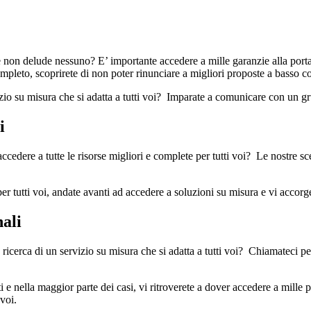
 non delude nessuno? E’ importante accedere a mille garanzie alla port
completo, scoprirete di non poter rinunciare a migliori proposte a basso co
zio su misura che si adatta a tutti voi? Imparate a comunicare con un gru
i
ccedere a tutte le risorse migliori e complete per tutti voi? Le nostre sce
r tutti voi, andate avanti ad accedere a soluzioni su misura e vi accorg
nali
 ricerca di un servizio su misura che si adatta a tutti voi? Chiamateci p
tti e nella maggior parte dei casi, vi ritroverete a dover accedere a mille
voi.