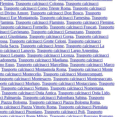
 Fleming
,
Trasporto calcinacci Colonna
,
Trasporto calcinacci
a
,
Trasporto calcinacci Corso Trieste Roma
,
Trasporto calcinacci
acci Divino Amore
,
Trasporto calcinacci Don Bosco
,
Trasporto
cinacci Eur Montagnola
,
Trasporto calcinacci Farnesina
,
Trasporto
Flaminia
,
Trasporto calcinacci Flaminio
,
Trasporto calcinacci Fleming
,
Trasporto calcinacci Formello
,
Trasporto calcinacci Frascati
,
Trasporto
cinacci Gavignano
,
Trasporto calcinacci Genazzano
,
Trasporto
nacci Giustiniana
,
Trasporto calcinacci Gorga
,
Trasporto calcinacci
rossa
,
Trasporto calcinacci Grotte Celoni
,
Trasporto calcinacci
 Isola Sacra
,
Trasporto calcinacci Jenne
,
Trasporto calcinacci La
to calcinacci Lanuvio
,
Trasporto calcinacci Largo Argentina
,
cinacci Lepanto
,
Trasporto calcinacci Licenza
,
Trasporto calcinacci
Madonnetta
,
Trasporto calcinacci Magliana
,
Trasporto calcinacci
ano Equo
,
Trasporto calcinacci Marcellina
,
Trasporto calcinacci Marco
,
Trasporto calcinacci Montagnola Roma
,
Trasporto calcinacci Monte
rto calcinacci Montecelio
,
Trasporto calcinacci Montecompatri
,
rasporto calcinacci Montesacro
,
Trasporto calcinacci Montespaccato
,
porto calcinacci Morlupo
,
Trasporto calcinacci Mostacciano
,
Trasporto
,
Trasporto calcinacci Nettuno
,
Trasporto calcinacci Nomentana
,
,
Trasporto calcinacci Ostia Antica
,
Trasporto calcinacci Ostia Lido
,
cci Palmarola
,
Trasporto calcinacci Palombara Sabina
,
Trasporto
i Piazza Bologna
,
Trasporto calcinacci Piazza Bologna Roma
,
to calcinacci Piazza Vittorio Roma
,
Trasporto calcinacci Pietralata
porto calcinacci Pisoniano
,
Trasporto calcinacci Poli
,
Trasporto
porto calcinacci Ponte Milvio
,
Trasporto calcinacci Ponzano Romano
,