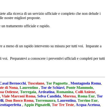
te alla ricerca di un servizio ufficiale e completo che non delude i
lle nostre migliori proposte.
e un trattamento ufficiale e rapido.
fare a meno di un rapido intervento su misura per tutti voi. Imparate a
voi. Preparatevi a conoscere i preventivi ufficiali e completi per tutti
Casal Bernocchi
,
Tuscolano
,
Tor Pagnotta
,
Montagnola Roma
,
te di Nona
,
Laurentino
,
Tor de Schiavi
,
Ponte Mammolo
,
sa Ostiense
,
Torregaia
,
Ardeatina
,
Romanina
,
Colli Aniene
,
,
Viale Marconi Roma
,
Selva Candida
,
Morena
,
Roma Eur
,
Tor
lli
,
Don Bosco Roma
,
Torremaura
,
Laurentina
,
Torrino Eur
,
rottaperfetta
,
Appio Pignatelli
,
Tor Tre Teste
,
Acqua Acetosa
,