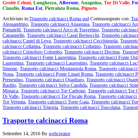
Grotte Celoni
,
Lunghezza
,
Alberone
,
Anagnina
,
Tor Di Valle
,
Fo
Claudio
,
Roma Est
,
Pietralata Roma
,
Pigneto
Archiviato in:
Trasporto calcinacci Roma sud
Contrassegnato con:
Tra
Alessandrino
,
Trasporto calcinacci Anagnina
,
Trasporto calcinacci Ap
Pignatelli
,
Trasporto calcinacci Arco di Travertino
,
Trasporto calcinac
Capannelle
,
Trasporto calcinacci Casal Bernocchi
,
Trasporto calcinac
calcinacci Castel di Leva
,
Trasporto calcinacci Cecchignola
,
Trasporto
calcinacci Collatina
,
Trasporto calcinacci Collatino
,
Trasporto calcina
calcinacci Cristoforo Colombo
,
Trasporto calcinacci Decima
,
Traspor
Trasporto calcinacci Fonte Laurentina
,
Trasporto calcinacci Fonte Ost
Laurentina
,
Trasporto calcinacci Laurentino
,
Trasporto calcinacci Luc
Simone
,
Trasporto calcinacci Montagnola Roma
,
Trasporto calcinacc
Nona
,
Trasporto calcinacci Ponte Linari Roma
,
Trasporto calcinacci
Prenestino
,
Trasporto calcinacci Quadraro
,
Trasporto calcinacci Quar
Basilio
,
Trasporto calcinacci Selva Candida
,
Trasporto calcinacci Spi
Monaca
,
Trasporto calcinacci Tor Carbone
,
Trasporto calcinacci Tor 
Di Valle
,
Trasporto calcinacci Tor Fiscale Roma
,
Trasporto calcinacci
Tor Vergata
,
Trasporto calcinacci Torre Gaia
,
Trasporto calcinacci To
Trasporto calcinacci Trigoria
,
Trasporto calcinacci Tuscolana
,
Traspor
Trasporto calcinacci Roma
Settembre 14, 2016
By
webcreator