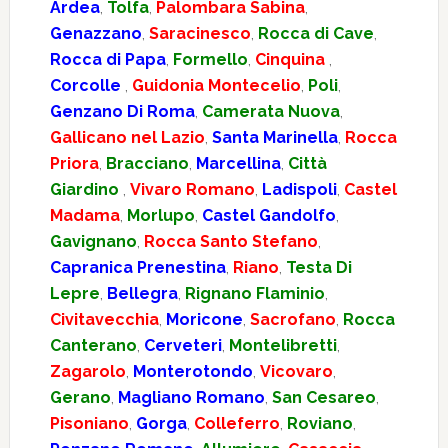
Ardea
,
Tolfa
,
Palombara Sabina
,
Genazzano
,
Saracinesco
,
Rocca di Cave
,
Rocca di Papa
,
Formello
,
Cinquina
,
Corcolle
,
Guidonia Montecelio
,
Poli
,
Genzano Di Roma
,
Camerata Nuova
,
Gallicano nel Lazio
,
Santa Marinella
,
Rocca
Priora
,
Bracciano
,
Marcellina
,
Città
Giardino
,
Vivaro Romano
,
Ladispoli
,
Castel
Madama
,
Morlupo
,
Castel Gandolfo
,
Gavignano
,
Rocca Santo Stefano
,
Capranica Prenestina
,
Riano
,
Testa Di
Lepre
,
Bellegra
,
Rignano Flaminio
,
Civitavecchia
,
Moricone
,
Sacrofano
,
Rocca
Canterano
,
Cerveteri
,
Montelibretti
,
Zagarolo
,
Monterotondo
,
Vicovaro
,
Gerano
,
Magliano Romano
,
San Cesareo
,
Pisoniano
,
Gorga
,
Colleferro
,
Roviano
,