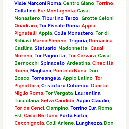
Viale Marconi Roma
,
Centro Giano
,
Torrino
,
Collatino
,
Eur Montagnola
,
Casal
Monastero
,
Tiburtino Terzo
,
Grotte Celoni
,
Quadraro
,
Tor Fiscale Roma
,
Appia
Pignatelli
,
Appia
,
Colle Monastero
,
Tor di
Schiavi
,
Marco Simone
,
Trigoria
,
Romanina
,
Casilina
,
Statuario
,
Madonnetta
,
Casal
Morena
,
Tor Pagnotta
,
Tor Cervara
,
Casal
Bernocchi
,
Spinaceto
,
Ardeatina
,
Cinecittà
Roma
,
Magliana
,
Ponte di Nona
,
Don
Bosco
,
Torreangela
,
Appio Latino
,
Tor
Pignattara
,
Cristoforo Colombo
,
Quarto
Miglio Roma
,
Tor Vergata
,
Laurentina
,
Tuscolana
,
Selva Candida
,
Appio Claudio
,
Tor de Cenci
,
Ciampino
,
Torrino Eur
,
Roma
Est
,
Casal Bertone
,
Porta Furba
,
Cecchignola
,
Colli Aniene
,
Lunghezza
,
Don