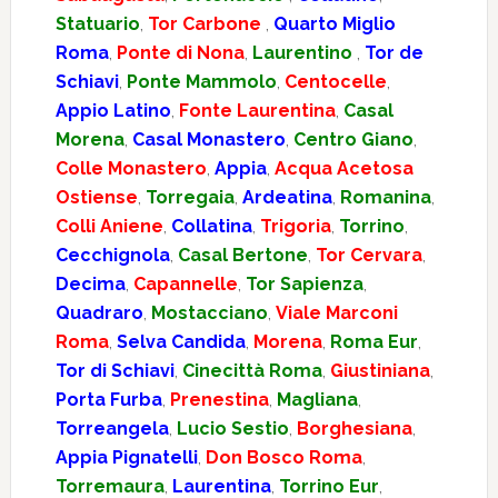
Statuario
,
Tor Carbone
,
Quarto Miglio
Roma
,
Ponte di Nona
,
Laurentino
,
Tor de
Schiavi
,
Ponte Mammolo
,
Centocelle
,
Appio Latino
,
Fonte Laurentina
,
Casal
Morena
,
Casal Monastero
,
Centro Giano
,
Colle Monastero
,
Appia
,
Acqua Acetosa
Ostiense
,
Torregaia
,
Ardeatina
,
Romanina
,
Colli Aniene
,
Collatina
,
Trigoria
,
Torrino
,
Cecchignola
,
Casal Bertone
,
Tor Cervara
,
Decima
,
Capannelle
,
Tor Sapienza
,
Quadraro
,
Mostacciano
,
Viale Marconi
Roma
,
Selva Candida
,
Morena
,
Roma Eur
,
Tor di Schiavi
,
Cinecittà Roma
,
Giustiniana
,
Porta Furba
,
Prenestina
,
Magliana
,
Torreangela
,
Lucio Sestio
,
Borghesiana
,
Appia Pignatelli
,
Don Bosco Roma
,
Torremaura
,
Laurentina
,
Torrino Eur
,