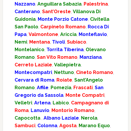
Nazzano
,
Anguillara Sabazia
,
Palestrina
,
Canterano
,
Sant’Oreste
,
Villanova Di
Guidonia
,
Monte Porzio Catone
,
Civitella
San Paolo
,
Carpineto Romano
,
Rocca Di
Papa
,
Valmontone
,
Ariccia
,
Monteflavio
,
Nemi
,
Mentana
,
Tivoli
,
Subiaco
,
Montelanico
,
Torrita Tiberina
,
Olevano
Romano
,
San Vito Romano
,
Manziana
,
Cerreto Laziale
,
Vallepietra
,
Montecompatri
,
Nettuno
,
Cineto Romano
,
Cervara di Roma
,
Roiate
,
Sant’Angelo
Romano
,
Affile
,
Pomezia
,
Frascati
,
San
Gregorio da Sassola
,
Monte Compatri
,
Velletri
,
Artena
,
Labico
,
Campagnano di
Roma
,
Lanuvio
,
Montorio Romano
,
Capocotta
,
Albano Laziale
,
Nerola
,
Sambuci
,
Colonna
,
Agosta
,
Marano Equo
,