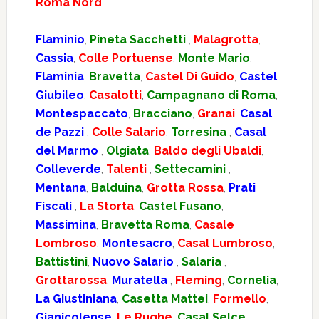
Roma Nord
Flaminio
,
Pineta Sacchetti
,
Malagrotta
,
Cassia
,
Colle Portuense
,
Monte Mario
,
Flaminia
,
Bravetta
,
Castel Di Guido
,
Castel
Giubileo
,
Casalotti
,
Campagnano di Roma
,
Montespaccato
,
Bracciano
,
Granai
,
Casal
de Pazzi
,
Colle Salario
,
Torresina
,
Casal
del Marmo
,
Olgiata
,
Baldo degli Ubaldi
,
Colleverde
,
Talenti
,
Settecamini
,
Mentana
,
Balduina
,
Grotta Rossa
,
Prati
Fiscali
,
La Storta
,
Castel Fusano
,
Massimina
,
Bravetta Roma
,
Casale
Lombroso
,
Montesacro
,
Casal Lumbroso
,
Battistini
,
Nuovo Salario
,
Salaria
,
Grottarossa
,
Muratella
,
Fleming
,
Cornelia
,
La Giustiniana
,
Casetta Mattei
,
Formello
,
Gianicolense
,
Le Rughe
,
Casal Selce
,