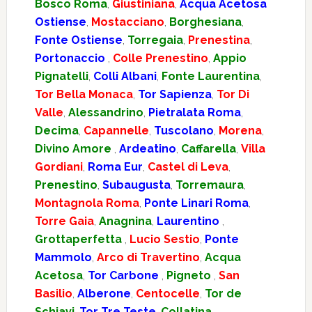
Bosco Roma
,
Giustiniana
,
Acqua Acetosa
Ostiense
,
Mostacciano
,
Borghesiana
,
Fonte Ostiense
,
Torregaia
,
Prenestina
,
Portonaccio
,
Colle Prenestino
,
Appio
Pignatelli
,
Colli Albani
,
Fonte Laurentina
,
Tor Bella Monaca
,
Tor Sapienza
,
Tor Di
Valle
,
Alessandrino
,
Pietralata Roma
,
Decima
,
Capannelle
,
Tuscolano
,
Morena
,
Divino Amore
,
Ardeatino
,
Caffarella
,
Villa
Gordiani
,
Roma Eur
,
Castel di Leva
,
Prenestino
,
Subaugusta
,
Torremaura
,
Montagnola Roma
,
Ponte Linari Roma
,
Torre Gaia
,
Anagnina
,
Laurentino
,
Grottaperfetta
,
Lucio Sestio
,
Ponte
Mammolo
,
Arco di Travertino
,
Acqua
Acetosa
,
Tor Carbone
,
Pigneto
,
San
Basilio
,
Alberone
,
Centocelle
,
Tor de
Schiavi
,
Tor Tre Teste
,
Collatina