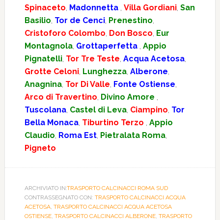
Spinaceto
,
Madonnetta
,
Villa Gordiani
,
San
Basilio
,
Tor de Cenci
,
Prenestino
,
Cristoforo Colombo
,
Don Bosco
,
Eur
Montagnola
,
Grottaperfetta
,
Appio
Pignatelli
,
Tor Tre Teste
,
Acqua Acetosa
,
Grotte Celoni
,
Lunghezza
,
Alberone
,
Anagnina
,
Tor Di Valle
,
Fonte Ostiense
,
Arco di Travertino
,
Divino Amore
,
Tuscolana
,
Castel di Leva
,
Ciampino
,
Tor
Bella Monaca
,
Tiburtino Terzo
,
Appio
Claudio
,
Roma Est
,
Pietralata Roma
,
Pigneto
ARCHIVIATO IN:
TRASPORTO CALCINACCI ROMA SUD
CONTRASSEGNATO CON:
TRASPORTO CALCINACCI ACQUA
ACETOSA
,
TRASPORTO CALCINACCI ACQUA ACETOSA
OSTIENSE
,
TRASPORTO CALCINACCI ALBERONE
,
TRASPORTO