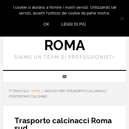
I cookie ci aiutano a fornire i nostri servizi. Utilizzando tali
SMALTIMENTO
servizi, accetti l'utilizzo dei cookie da parte nostra.
OK
LEGGI DI PIÙ
CALCINACCI
ROMA
SIAMO UN TEAM DI PROFESSIONISTI
TI TROVI QUI:
HOME
/
ARCHIVI PER TRASPORTO CALCINACCI
CRISTOFORO COLOMBO
Trasporto calcinacci Roma
sud