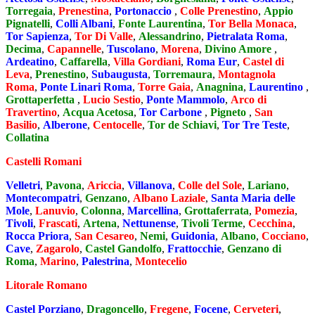
Torregaia
,
Prenestina
,
Portonaccio
,
Colle Prenestino
,
Appio
Pignatelli
,
Colli Albani
,
Fonte Laurentina
,
Tor Bella Monaca
,
Tor Sapienza
,
Tor Di Valle
,
Alessandrino
,
Pietralata Roma
,
Decima
,
Capannelle
,
Tuscolano
,
Morena
,
Divino Amore
,
Ardeatino
,
Caffarella
,
Villa Gordiani
,
Roma Eur
,
Castel di
Leva
,
Prenestino
,
Subaugusta
,
Torremaura
,
Montagnola
Roma
,
Ponte Linari Roma
,
Torre Gaia
,
Anagnina
,
Laurentino
,
Grottaperfetta
,
Lucio Sestio
,
Ponte Mammolo
,
Arco di
Travertino
,
Acqua Acetosa
,
Tor Carbone
,
Pigneto
,
San
Basilio
,
Alberone
,
Centocelle
,
Tor de Schiavi
,
Tor Tre Teste
,
Collatina
Castelli Romani
Velletri
,
Pavona
,
Ariccia
,
Villanova
,
Colle del Sole
,
Lariano
,
Montecompatri
,
Genzano
,
Albano Laziale
,
Santa Maria delle
Mole
,
Lanuvio
,
Colonna
,
Marcellina
,
Grottaferrata
,
Pomezia
,
Tivoli
,
Frascati
,
Artena
,
Nettunense
,
Tivoli Terme
,
Cecchina
,
Rocca Priora
,
San Cesareo
,
Nemi
,
Guidonia
,
Albano
,
Cocciano
,
Cave
,
Zagarolo
,
Castel Gandolfo
,
Frattocchie
,
Genzano di
Roma
,
Marino
,
Palestrina
,
Montecelio
Litorale Romano
Castel Porziano
,
Dragoncello
,
Fregene
,
Focene
,
Cerveteri
,