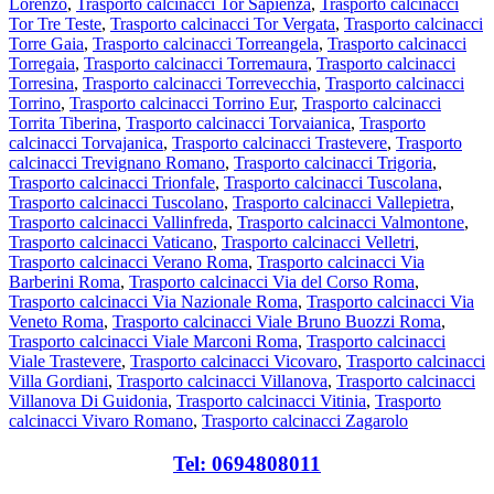
Lorenzo
,
Trasporto calcinacci Tor Sapienza
,
Trasporto calcinacci
Tor Tre Teste
,
Trasporto calcinacci Tor Vergata
,
Trasporto calcinacci
Torre Gaia
,
Trasporto calcinacci Torreangela
,
Trasporto calcinacci
Torregaia
,
Trasporto calcinacci Torremaura
,
Trasporto calcinacci
Torresina
,
Trasporto calcinacci Torrevecchia
,
Trasporto calcinacci
Torrino
,
Trasporto calcinacci Torrino Eur
,
Trasporto calcinacci
Torrita Tiberina
,
Trasporto calcinacci Torvaianica
,
Trasporto
calcinacci Torvajanica
,
Trasporto calcinacci Trastevere
,
Trasporto
calcinacci Trevignano Romano
,
Trasporto calcinacci Trigoria
,
Trasporto calcinacci Trionfale
,
Trasporto calcinacci Tuscolana
,
Trasporto calcinacci Tuscolano
,
Trasporto calcinacci Vallepietra
,
Trasporto calcinacci Vallinfreda
,
Trasporto calcinacci Valmontone
,
Trasporto calcinacci Vaticano
,
Trasporto calcinacci Velletri
,
Trasporto calcinacci Verano Roma
,
Trasporto calcinacci Via
Barberini Roma
,
Trasporto calcinacci Via del Corso Roma
,
Trasporto calcinacci Via Nazionale Roma
,
Trasporto calcinacci Via
Veneto Roma
,
Trasporto calcinacci Viale Bruno Buozzi Roma
,
Trasporto calcinacci Viale Marconi Roma
,
Trasporto calcinacci
Viale Trastevere
,
Trasporto calcinacci Vicovaro
,
Trasporto calcinacci
Villa Gordiani
,
Trasporto calcinacci Villanova
,
Trasporto calcinacci
Villanova Di Guidonia
,
Trasporto calcinacci Vitinia
,
Trasporto
calcinacci Vivaro Romano
,
Trasporto calcinacci Zagarolo
Tel: 0694808011