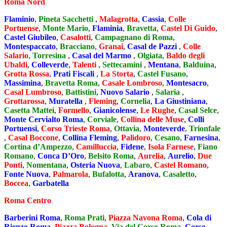
Roma Nord
Flaminio
,
Pineta Sacchetti
,
Malagrotta
,
Cassia
,
Colle
Portuense
,
Monte Mario
,
Flaminia
,
Bravetta
,
Castel Di Guido
,
Castel Giubileo
,
Casalotti
,
Campagnano di Roma
,
Montespaccato
,
Bracciano
,
Granai
,
Casal de Pazzi
,
Colle
Salario
,
Torresina
,
Casal del Marmo
,
Olgiata
,
Baldo degli
Ubaldi
,
Colleverde
,
Talenti
,
Settecamini
,
Mentana
,
Balduina
,
Grotta Rossa
,
Prati Fiscali
,
La Storta
,
Castel Fusano
,
Massimina
,
Bravetta Roma
,
Casale Lombroso
,
Montesacro
,
Casal Lumbroso
,
Battistini
,
Nuovo Salario
,
Salaria
,
Grottarossa
,
Muratella
,
Fleming
,
Cornelia
,
La Giustiniana
,
Casetta Mattei
,
Formello
,
Gianicolense
,
Le Rughe
,
Casal Selce
,
Monte Cervialto Roma
,
Corviale
,
Collina delle Muse
,
Colli
Portuensi
,
Corso Trieste Roma
,
Ottavia
,
Monteverde
,
Trionfale
,
Casal Boccone
,
Collina Fleming
,
Palidoro
,
Cesano
,
Farnesina
,
Cortina d’Ampezzo
,
Camilluccia
,
Fidene
,
Isola Farnese
,
Fiano
Romano
,
Conca D’Oro
,
Belsito Roma
,
Aurelia
,
Aurelio
,
Due
Ponti
,
Nomentana
,
Osteria Nuova
,
Labaro
,
Castel Romano
,
Fonte Nuova
,
Palmarola
,
Bufalotta
,
Aranova
,
Casaletto
,
Boccea
,
Garbatella
Roma Centro
Barberini Roma
,
Roma Prati
,
Piazza Navona Roma
,
Cola di
Rienzo Roma
,
Piazza Bologna
,
Via del Corso Roma
,
Corso