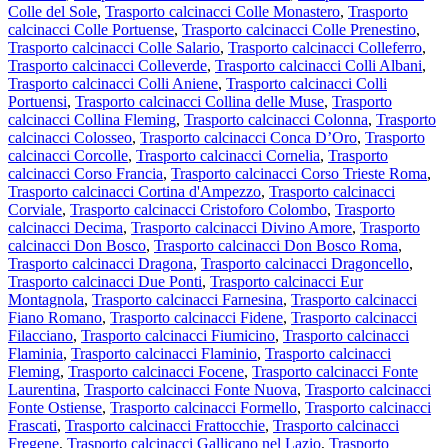
Colle del Sole
,
Trasporto calcinacci Colle Monastero
,
Trasporto
calcinacci Colle Portuense
,
Trasporto calcinacci Colle Prenestino
,
Trasporto calcinacci Colle Salario
,
Trasporto calcinacci Colleferro
,
Trasporto calcinacci Colleverde
,
Trasporto calcinacci Colli Albani
,
Trasporto calcinacci Colli Aniene
,
Trasporto calcinacci Colli
Portuensi
,
Trasporto calcinacci Collina delle Muse
,
Trasporto
calcinacci Collina Fleming
,
Trasporto calcinacci Colonna
,
Trasporto
calcinacci Colosseo
,
Trasporto calcinacci Conca D’Oro
,
Trasporto
calcinacci Corcolle
,
Trasporto calcinacci Cornelia
,
Trasporto
calcinacci Corso Francia
,
Trasporto calcinacci Corso Trieste Roma
,
Trasporto calcinacci Cortina d'Ampezzo
,
Trasporto calcinacci
Corviale
,
Trasporto calcinacci Cristoforo Colombo
,
Trasporto
calcinacci Decima
,
Trasporto calcinacci Divino Amore
,
Trasporto
calcinacci Don Bosco
,
Trasporto calcinacci Don Bosco Roma
,
Trasporto calcinacci Dragona
,
Trasporto calcinacci Dragoncello
,
Trasporto calcinacci Due Ponti
,
Trasporto calcinacci Eur
Montagnola
,
Trasporto calcinacci Farnesina
,
Trasporto calcinacci
Fiano Romano
,
Trasporto calcinacci Fidene
,
Trasporto calcinacci
Filacciano
,
Trasporto calcinacci Fiumicino
,
Trasporto calcinacci
Flaminia
,
Trasporto calcinacci Flaminio
,
Trasporto calcinacci
Fleming
,
Trasporto calcinacci Focene
,
Trasporto calcinacci Fonte
Laurentina
,
Trasporto calcinacci Fonte Nuova
,
Trasporto calcinacci
Fonte Ostiense
,
Trasporto calcinacci Formello
,
Trasporto calcinacci
Frascati
,
Trasporto calcinacci Frattocchie
,
Trasporto calcinacci
Fregene
,
Trasporto calcinacci Gallicano nel Lazio
,
Trasporto