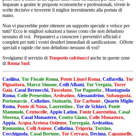
Imparate a gestire le proposte economiche e professionali, vivete le
scelte decisive e troverete il miglior investimento alla portata di
mano.
Non vi piacerebbe poter ottenere un supporto speciale e veloce per
tutti? Ecco le migliori soluzioni a basso costo che non deludono
nessuno di voi. Preparatevi a conoscere i preventivi ufficiali e
completi per tutti i vostri desideri immediati di sanificazione. Offerte
speciali e rapide che non deludono nessuno di voi?
Svolgiamo il servizio di
Trasporto calcinacci
anche in queste zone
di
Roma Sud
:
Casilina
,
Tor Fiscale Roma
,
Ponte Linari Roma
,
Caffarella
,
Tor
Pignattara
,
Marco Simone
,
Colli Albani
,
Tor Vergata
,
Torre
Gaia
,
Casal Bernocchi
,
Tuscolano
,
Tor Pagnotta
,
Montagnola
Roma
,
Colle Prenestino
,
Ardeatino
,
Alessandrino
,
Subaugusta
,
Portonaccio
,
Collatino
,
Statuario
,
Tor Carbone
,
Quarto Miglio
Roma
,
Ponte di Nona
,
Laurentino
,
Tor de Schiavi
,
Ponte
Mammolo
,
Centocelle
,
Appio Latino
,
Fonte Laurentina
,
Casal
Morena
,
Casal Monastero
,
Centro Giano
,
Colle Monastero
,
Appia
,
Acqua Acetosa Ostiense
,
Torregaia
,
Ardeatina
,
Romanina
,
Colli Aniene
,
Collatina
,
Trigoria
,
Torrino
,
Cecchignola
,
Casal Bertone
,
Tor Cervara
,
Decima
,
Capannelle
,