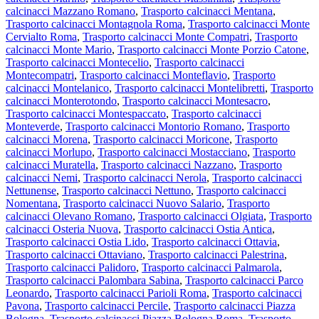
calcinacci Mazzano Romano
,
Trasporto calcinacci Mentana
,
Trasporto calcinacci Montagnola Roma
,
Trasporto calcinacci Monte
Cervialto Roma
,
Trasporto calcinacci Monte Compatri
,
Trasporto
calcinacci Monte Mario
,
Trasporto calcinacci Monte Porzio Catone
,
Trasporto calcinacci Montecelio
,
Trasporto calcinacci
Montecompatri
,
Trasporto calcinacci Monteflavio
,
Trasporto
calcinacci Montelanico
,
Trasporto calcinacci Montelibretti
,
Trasporto
calcinacci Monterotondo
,
Trasporto calcinacci Montesacro
,
Trasporto calcinacci Montespaccato
,
Trasporto calcinacci
Monteverde
,
Trasporto calcinacci Montorio Romano
,
Trasporto
calcinacci Morena
,
Trasporto calcinacci Moricone
,
Trasporto
calcinacci Morlupo
,
Trasporto calcinacci Mostacciano
,
Trasporto
calcinacci Muratella
,
Trasporto calcinacci Nazzano
,
Trasporto
calcinacci Nemi
,
Trasporto calcinacci Nerola
,
Trasporto calcinacci
Nettunense
,
Trasporto calcinacci Nettuno
,
Trasporto calcinacci
Nomentana
,
Trasporto calcinacci Nuovo Salario
,
Trasporto
calcinacci Olevano Romano
,
Trasporto calcinacci Olgiata
,
Trasporto
calcinacci Osteria Nuova
,
Trasporto calcinacci Ostia Antica
,
Trasporto calcinacci Ostia Lido
,
Trasporto calcinacci Ottavia
,
Trasporto calcinacci Ottaviano
,
Trasporto calcinacci Palestrina
,
Trasporto calcinacci Palidoro
,
Trasporto calcinacci Palmarola
,
Trasporto calcinacci Palombara Sabina
,
Trasporto calcinacci Parco
Leonardo
,
Trasporto calcinacci Parioli Roma
,
Trasporto calcinacci
Pavona
,
Trasporto calcinacci Percile
,
Trasporto calcinacci Piazza
Bologna
,
Trasporto calcinacci Piazza Bologna Roma
,
Trasporto