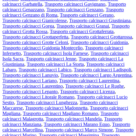
calcinacci Garbatella
,
Trasporto calcinacci Gavignano
,
Trasporto
calcinacci Genazzano
,
Trasporto calcinacci Genzano
,
Trasporto
calcinacci Genzano di Roma
,
Trasporto calcinacci Gerano
,
Trasporto calcinacci Gianicolense
,
Trasporto calcinacci Giustiniana
,
Trasporto calcinacci Gorga
,
Trasporto calcinacci Granai
,
Trasporto
calcinacci Grotta Rossa
,
Trasporto calcinacci Grottaferrata
,
Trasporto calcinacci Grottaperfetta
,
Trasporto calcinacci Grottarossa
,
Trasporto calcinacci Grotte Celoni
,
Trasporto calcinacci Guidonia
,
Trasporto calcinacci Guidonia Montecelio
,
Trasporto calcinacci
Infernetto
,
Trasporto calcinacci Isola Farnese
,
Trasporto calcinacci
Isola Sacra
,
Trasporto calcinacci Jenne
,
Trasporto calcinacci La
Giustiniana
,
Trasporto calcinacci La Storta
,
Trasporto calcinacci
Labaro
,
Trasporto calcinacci Labico
,
Trasporto calcinacci Ladispoli
,
Trasporto calcinacci Lanuvio
,
Trasporto calcinacci Largo Argentina
,
Trasporto calcinacci Lariano
,
Trasporto calcinacci Laurentina
,
Trasporto calcinacci Laurentino
,
Trasporto calcinacci Le Rughe
,
Trasporto calcinacci Lepanto
,
Trasporto calcinacci Licenza
,
Trasporto calcinacci Litorale Romano
,
Trasporto calcinacci Lucio
Sestio
,
Trasporto calcinacci Lunghezza
,
Trasporto calcinacci
Maccarese
,
Trasporto calcinacci Madonnetta
,
Trasporto calcinacci
Magliana
,
Trasporto calcinacci Magliano Romano
,
Trasporto
calcinacci Malagrotta
,
Trasporto calcinacci Mandela
,
Trasporto
calcinacci Manziana
,
Trasporto calcinacci Marano Equo
,
Trasporto
calcinacci Marcellina
,
Trasporto calcinacci Marco Simone
,
Trasporto
calcinacci Marino
,
Trasporto calcinacci Massimina
,
Trasporto