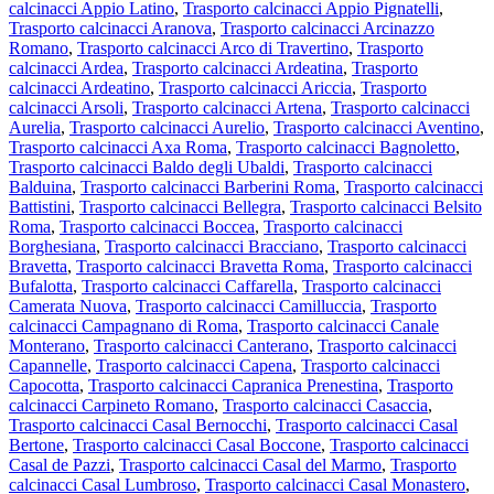
calcinacci Appio Latino
,
Trasporto calcinacci Appio Pignatelli
,
Trasporto calcinacci Aranova
,
Trasporto calcinacci Arcinazzo
Romano
,
Trasporto calcinacci Arco di Travertino
,
Trasporto
calcinacci Ardea
,
Trasporto calcinacci Ardeatina
,
Trasporto
calcinacci Ardeatino
,
Trasporto calcinacci Ariccia
,
Trasporto
calcinacci Arsoli
,
Trasporto calcinacci Artena
,
Trasporto calcinacci
Aurelia
,
Trasporto calcinacci Aurelio
,
Trasporto calcinacci Aventino
,
Trasporto calcinacci Axa Roma
,
Trasporto calcinacci Bagnoletto
,
Trasporto calcinacci Baldo degli Ubaldi
,
Trasporto calcinacci
Balduina
,
Trasporto calcinacci Barberini Roma
,
Trasporto calcinacci
Battistini
,
Trasporto calcinacci Bellegra
,
Trasporto calcinacci Belsito
Roma
,
Trasporto calcinacci Boccea
,
Trasporto calcinacci
Borghesiana
,
Trasporto calcinacci Bracciano
,
Trasporto calcinacci
Bravetta
,
Trasporto calcinacci Bravetta Roma
,
Trasporto calcinacci
Bufalotta
,
Trasporto calcinacci Caffarella
,
Trasporto calcinacci
Camerata Nuova
,
Trasporto calcinacci Camilluccia
,
Trasporto
calcinacci Campagnano di Roma
,
Trasporto calcinacci Canale
Monterano
,
Trasporto calcinacci Canterano
,
Trasporto calcinacci
Capannelle
,
Trasporto calcinacci Capena
,
Trasporto calcinacci
Capocotta
,
Trasporto calcinacci Capranica Prenestina
,
Trasporto
calcinacci Carpineto Romano
,
Trasporto calcinacci Casaccia
,
Trasporto calcinacci Casal Bernocchi
,
Trasporto calcinacci Casal
Bertone
,
Trasporto calcinacci Casal Boccone
,
Trasporto calcinacci
Casal de Pazzi
,
Trasporto calcinacci Casal del Marmo
,
Trasporto
calcinacci Casal Lumbroso
,
Trasporto calcinacci Casal Monastero
,