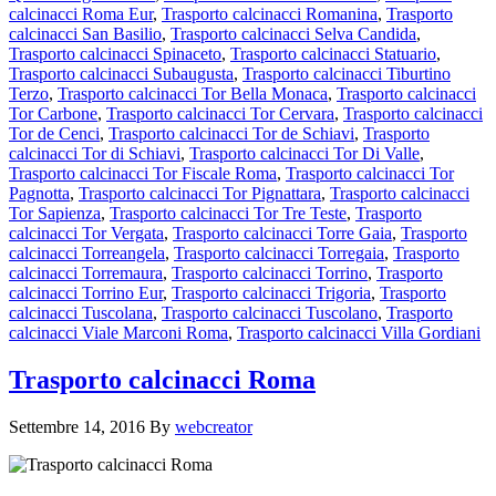
calcinacci Roma Eur
,
Trasporto calcinacci Romanina
,
Trasporto
calcinacci San Basilio
,
Trasporto calcinacci Selva Candida
,
Trasporto calcinacci Spinaceto
,
Trasporto calcinacci Statuario
,
Trasporto calcinacci Subaugusta
,
Trasporto calcinacci Tiburtino
Terzo
,
Trasporto calcinacci Tor Bella Monaca
,
Trasporto calcinacci
Tor Carbone
,
Trasporto calcinacci Tor Cervara
,
Trasporto calcinacci
Tor de Cenci
,
Trasporto calcinacci Tor de Schiavi
,
Trasporto
calcinacci Tor di Schiavi
,
Trasporto calcinacci Tor Di Valle
,
Trasporto calcinacci Tor Fiscale Roma
,
Trasporto calcinacci Tor
Pagnotta
,
Trasporto calcinacci Tor Pignattara
,
Trasporto calcinacci
Tor Sapienza
,
Trasporto calcinacci Tor Tre Teste
,
Trasporto
calcinacci Tor Vergata
,
Trasporto calcinacci Torre Gaia
,
Trasporto
calcinacci Torreangela
,
Trasporto calcinacci Torregaia
,
Trasporto
calcinacci Torremaura
,
Trasporto calcinacci Torrino
,
Trasporto
calcinacci Torrino Eur
,
Trasporto calcinacci Trigoria
,
Trasporto
calcinacci Tuscolana
,
Trasporto calcinacci Tuscolano
,
Trasporto
calcinacci Viale Marconi Roma
,
Trasporto calcinacci Villa Gordiani
Trasporto calcinacci Roma
Settembre 14, 2016
By
webcreator