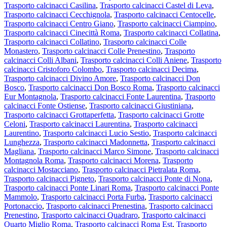
Trasporto calcinacci Casilina
,
Trasporto calcinacci Castel di Leva
,
Trasporto calcinacci Cecchignola
,
Trasporto calcinacci Centocelle
,
Trasporto calcinacci Centro Giano
,
Trasporto calcinacci Ciampino
,
Trasporto calcinacci Cinecittà Roma
,
Trasporto calcinacci Collatina
,
Trasporto calcinacci Collatino
,
Trasporto calcinacci Colle
Monastero
,
Trasporto calcinacci Colle Prenestino
,
Trasporto
calcinacci Colli Albani
,
Trasporto calcinacci Colli Aniene
,
Trasporto
calcinacci Cristoforo Colombo
,
Trasporto calcinacci Decima
,
Trasporto calcinacci Divino Amore
,
Trasporto calcinacci Don
Bosco
,
Trasporto calcinacci Don Bosco Roma
,
Trasporto calcinacci
Eur Montagnola
,
Trasporto calcinacci Fonte Laurentina
,
Trasporto
calcinacci Fonte Ostiense
,
Trasporto calcinacci Giustiniana
,
Trasporto calcinacci Grottaperfetta
,
Trasporto calcinacci Grotte
Celoni
,
Trasporto calcinacci Laurentina
,
Trasporto calcinacci
Laurentino
,
Trasporto calcinacci Lucio Sestio
,
Trasporto calcinacci
Lunghezza
,
Trasporto calcinacci Madonnetta
,
Trasporto calcinacci
Magliana
,
Trasporto calcinacci Marco Simone
,
Trasporto calcinacci
Montagnola Roma
,
Trasporto calcinacci Morena
,
Trasporto
calcinacci Mostacciano
,
Trasporto calcinacci Pietralata Roma
,
Trasporto calcinacci Pigneto
,
Trasporto calcinacci Ponte di Nona
,
Trasporto calcinacci Ponte Linari Roma
,
Trasporto calcinacci Ponte
Mammolo
,
Trasporto calcinacci Porta Furba
,
Trasporto calcinacci
Portonaccio
,
Trasporto calcinacci Prenestina
,
Trasporto calcinacci
Prenestino
,
Trasporto calcinacci Quadraro
,
Trasporto calcinacci
Quarto Miglio Roma
,
Trasporto calcinacci Roma Est
,
Trasporto