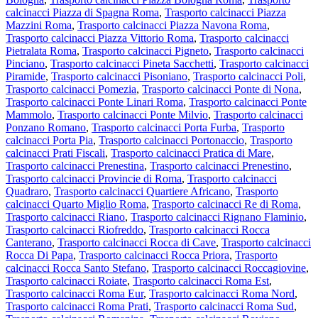
calcinacci Piazza di Spagna Roma
,
Trasporto calcinacci Piazza
Mazzini Roma
,
Trasporto calcinacci Piazza Navona Roma
,
Trasporto calcinacci Piazza Vittorio Roma
,
Trasporto calcinacci
Pietralata Roma
,
Trasporto calcinacci Pigneto
,
Trasporto calcinacci
Pinciano
,
Trasporto calcinacci Pineta Sacchetti
,
Trasporto calcinacci
Piramide
,
Trasporto calcinacci Pisoniano
,
Trasporto calcinacci Poli
,
Trasporto calcinacci Pomezia
,
Trasporto calcinacci Ponte di Nona
,
Trasporto calcinacci Ponte Linari Roma
,
Trasporto calcinacci Ponte
Mammolo
,
Trasporto calcinacci Ponte Milvio
,
Trasporto calcinacci
Ponzano Romano
,
Trasporto calcinacci Porta Furba
,
Trasporto
calcinacci Porta Pia
,
Trasporto calcinacci Portonaccio
,
Trasporto
calcinacci Prati Fiscali
,
Trasporto calcinacci Pratica di Mare
,
Trasporto calcinacci Prenestina
,
Trasporto calcinacci Prenestino
,
Trasporto calcinacci Provincie di Roma
,
Trasporto calcinacci
Quadraro
,
Trasporto calcinacci Quartiere Africano
,
Trasporto
calcinacci Quarto Miglio Roma
,
Trasporto calcinacci Re di Roma
,
Trasporto calcinacci Riano
,
Trasporto calcinacci Rignano Flaminio
,
Trasporto calcinacci Riofreddo
,
Trasporto calcinacci Rocca
Canterano
,
Trasporto calcinacci Rocca di Cave
,
Trasporto calcinacci
Rocca Di Papa
,
Trasporto calcinacci Rocca Priora
,
Trasporto
calcinacci Rocca Santo Stefano
,
Trasporto calcinacci Roccagiovine
,
Trasporto calcinacci Roiate
,
Trasporto calcinacci Roma Est
,
Trasporto calcinacci Roma Eur
,
Trasporto calcinacci Roma Nord
,
Trasporto calcinacci Roma Prati
,
Trasporto calcinacci Roma Sud
,