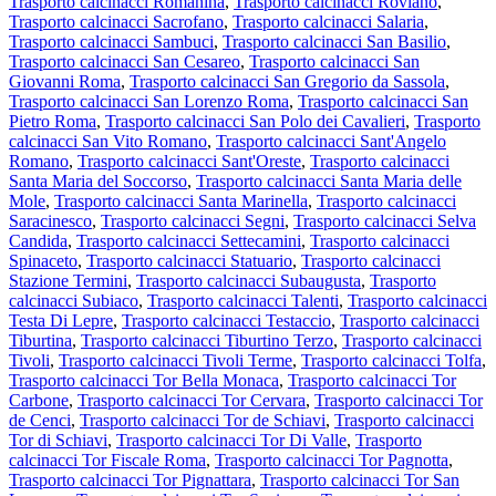
Trasporto calcinacci Romanina
,
Trasporto calcinacci Roviano
,
Trasporto calcinacci Sacrofano
,
Trasporto calcinacci Salaria
,
Trasporto calcinacci Sambuci
,
Trasporto calcinacci San Basilio
,
Trasporto calcinacci San Cesareo
,
Trasporto calcinacci San
Giovanni Roma
,
Trasporto calcinacci San Gregorio da Sassola
,
Trasporto calcinacci San Lorenzo Roma
,
Trasporto calcinacci San
Pietro Roma
,
Trasporto calcinacci San Polo dei Cavalieri
,
Trasporto
calcinacci San Vito Romano
,
Trasporto calcinacci Sant'Angelo
Romano
,
Trasporto calcinacci Sant'Oreste
,
Trasporto calcinacci
Santa Maria del Soccorso
,
Trasporto calcinacci Santa Maria delle
Mole
,
Trasporto calcinacci Santa Marinella
,
Trasporto calcinacci
Saracinesco
,
Trasporto calcinacci Segni
,
Trasporto calcinacci Selva
Candida
,
Trasporto calcinacci Settecamini
,
Trasporto calcinacci
Spinaceto
,
Trasporto calcinacci Statuario
,
Trasporto calcinacci
Stazione Termini
,
Trasporto calcinacci Subaugusta
,
Trasporto
calcinacci Subiaco
,
Trasporto calcinacci Talenti
,
Trasporto calcinacci
Testa Di Lepre
,
Trasporto calcinacci Testaccio
,
Trasporto calcinacci
Tiburtina
,
Trasporto calcinacci Tiburtino Terzo
,
Trasporto calcinacci
Tivoli
,
Trasporto calcinacci Tivoli Terme
,
Trasporto calcinacci Tolfa
,
Trasporto calcinacci Tor Bella Monaca
,
Trasporto calcinacci Tor
Carbone
,
Trasporto calcinacci Tor Cervara
,
Trasporto calcinacci Tor
de Cenci
,
Trasporto calcinacci Tor de Schiavi
,
Trasporto calcinacci
Tor di Schiavi
,
Trasporto calcinacci Tor Di Valle
,
Trasporto
calcinacci Tor Fiscale Roma
,
Trasporto calcinacci Tor Pagnotta
,
Trasporto calcinacci Tor Pignattara
,
Trasporto calcinacci Tor San