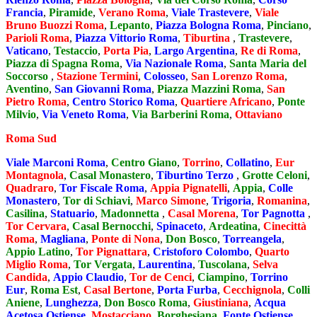
Francia
,
Piramide
,
Verano Roma
,
Viale Trastevere
,
Viale
Bruno Buozzi Roma
,
Lepanto
,
Piazza Bologna Roma
,
Pinciano
,
Parioli Roma
,
Piazza Vittorio Roma
,
Tiburtina
,
Trastevere
,
Vaticano
,
Testaccio
,
Porta Pia
,
Largo Argentina
,
Re di Roma
,
Piazza di Spagna Roma
,
Via Nazionale Roma
,
Santa Maria del
Soccorso
,
Stazione Termini
,
Colosseo
,
San Lorenzo Roma
,
Aventino
,
San Giovanni Roma
,
Piazza Mazzini Roma
,
San
Pietro Roma
,
Centro Storico Roma
,
Quartiere Africano
,
Ponte
Milvio
,
Via Veneto Roma
,
Via Barberini Roma
,
Ottaviano
Roma Sud
Viale Marconi Roma
,
Centro Giano
,
Torrino
,
Collatino
,
Eur
Montagnola
,
Casal Monastero
,
Tiburtino Terzo
,
Grotte Celoni
,
Quadraro
,
Tor Fiscale Roma
,
Appia Pignatelli
,
Appia
,
Colle
Monastero
,
Tor di Schiavi
,
Marco Simone
,
Trigoria
,
Romanina
,
Casilina
,
Statuario
,
Madonnetta
,
Casal Morena
,
Tor Pagnotta
,
Tor Cervara
,
Casal Bernocchi
,
Spinaceto
,
Ardeatina
,
Cinecittà
Roma
,
Magliana
,
Ponte di Nona
,
Don Bosco
,
Torreangela
,
Appio Latino
,
Tor Pignattara
,
Cristoforo Colombo
,
Quarto
Miglio Roma
,
Tor Vergata
,
Laurentina
,
Tuscolana
,
Selva
Candida
,
Appio Claudio
,
Tor de Cenci
,
Ciampino
,
Torrino
Eur
,
Roma Est
,
Casal Bertone
,
Porta Furba
,
Cecchignola
,
Colli
Aniene
,
Lunghezza
,
Don Bosco Roma
,
Giustiniana
,
Acqua
Acetosa Ostiense
,
Mostacciano
,
Borghesiana
,
Fonte Ostiense
,