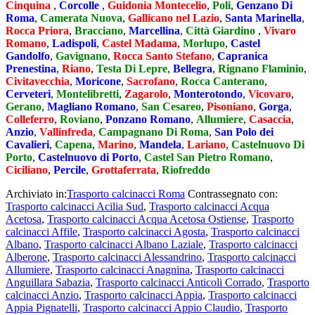
Cinquina
,
Corcolle
,
Guidonia Montecelio
,
Poli
,
Genzano Di
Roma
,
Camerata Nuova
,
Gallicano nel Lazio
,
Santa Marinella
,
Rocca Priora
,
Bracciano
,
Marcellina
,
Città Giardino
,
Vivaro
Romano
,
Ladispoli
,
Castel Madama
,
Morlupo
,
Castel
Gandolfo
,
Gavignano
,
Rocca Santo Stefano
,
Capranica
Prenestina
,
Riano
,
Testa Di Lepre
,
Bellegra
,
Rignano Flaminio
,
Civitavecchia
,
Moricone
,
Sacrofano
,
Rocca Canterano
,
Cerveteri
,
Montelibretti
,
Zagarolo
,
Monterotondo
,
Vicovaro
,
Gerano
,
Magliano Romano
,
San Cesareo
,
Pisoniano
,
Gorga
,
Colleferro
,
Roviano
,
Ponzano Romano
,
Allumiere
,
Casaccia
,
Anzio
,
Vallinfreda
,
Campagnano Di Roma
,
San Polo dei
Cavalieri
,
Capena
,
Marino
,
Mandela
,
Lariano
,
Castelnuovo Di
Porto
,
Castelnuovo di Porto
,
Castel San Pietro Romano
,
Ciciliano
,
Percile
,
Grottaferrata
,
Riofreddo
Archiviato in:
Trasporto calcinacci Roma
Contrassegnato con:
Trasporto calcinacci Acilia Sud
,
Trasporto calcinacci Acqua
Acetosa
,
Trasporto calcinacci Acqua Acetosa Ostiense
,
Trasporto
calcinacci Affile
,
Trasporto calcinacci Agosta
,
Trasporto calcinacci
Albano
,
Trasporto calcinacci Albano Laziale
,
Trasporto calcinacci
Alberone
,
Trasporto calcinacci Alessandrino
,
Trasporto calcinacci
Allumiere
,
Trasporto calcinacci Anagnina
,
Trasporto calcinacci
Anguillara Sabazia
,
Trasporto calcinacci Anticoli Corrado
,
Trasporto
calcinacci Anzio
,
Trasporto calcinacci Appia
,
Trasporto calcinacci
Appia Pignatelli
,
Trasporto calcinacci Appio Claudio
,
Trasporto