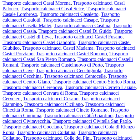
Trasporto calcinacci Casal Morena
,
Trasporto calcinacci Casal
Palocco
,
Trasporto calcinacci Casal Selce
,
Trasporto calcinacci
Casale Lombroso
,
Trasporto calcinacci Casaletto
,
Trasporto
calcinacci Casalotti
,
Trasporto calcinacci Casape
,
Trasporto
calcinacci Casetta Mattei
,
Trasporto calcinacci Casilina
,
Trasporto
calcinacci Cassia
,
Trasporto calcinacci Castel Di Guido
,
Trasporto
calcinacci Castel di Leva
,
Trasporto calcinacci Castel Fusano
,
Trasporto calcinacci Castel Gandolfo
,
Trasporto calcinacci Castel
Giubileo
,
Trasporto calcinacci Castel Madama
,
Trasporto calcinacci
Castel Porziano
,
Trasporto calcinacci Castel Romano
,
Trasporto
calcinacci Castel San Pietro Romano
,
Trasporto calcinacci Castelli
Romani
,
Trasporto calcinacci Castelnuovo di Porto
,
Trasporto
calcinacci Cave
,
Trasporto calcinacci Cecchignola
,
Trasporto
calcinacci Cecchina
,
Trasporto calcinacci Centocelle
,
Trasporto
calcinacci Centro Giano
,
Trasporto calcinacci Centro Storico Roma
,
Trasporto calcinacci Cerenova
,
Trasporto calcinacci Cerreto Laziale
,
Trasporto calcinacci Cervara di Roma
,
Trasporto calcinacci
Cerveteri
,
Trasporto calcinacci Cesano
,
Trasporto calcinacci
Ciampino
,
Trasporto calcinacci Ciciliano
,
Trasporto calcinacci
Cinecittà Roma
,
Trasporto calcinacci Cineto Romano
,
Trasporto
calcinacci Cinquina
,
Trasporto calcinacci Città Giardino
,
Trasporto
calcinacci Civitavecchia
,
Trasporto calcinacci Civitella San Paolo
,
Trasporto calcinacci Cocciano
,
Trasporto calcinacci Cola di Rienzo
Roma
,
Trasporto calcinacci Collatina
,
Trasporto calcinacci
Collatino
,
Trasporto calcinacci Colle dei Pini
,
Trasporto calcinacci