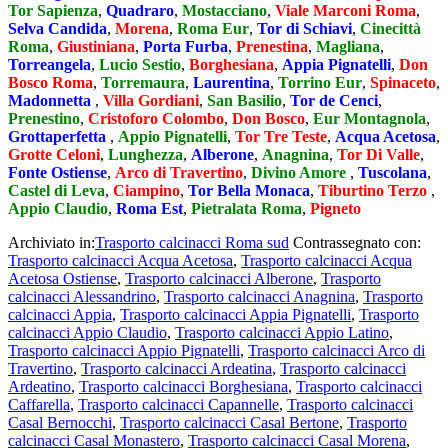
Tor Sapienza
,
Quadraro
,
Mostacciano
,
Viale Marconi Roma
,
Selva Candida
,
Morena
,
Roma Eur
,
Tor di Schiavi
,
Cinecittà
Roma
,
Giustiniana
,
Porta Furba
,
Prenestina
,
Magliana
,
Torreangela
,
Lucio Sestio
,
Borghesiana
,
Appia Pignatelli
,
Don
Bosco Roma
,
Torremaura
,
Laurentina
,
Torrino Eur
,
Spinaceto
,
Madonnetta
,
Villa Gordiani
,
San Basilio
,
Tor de Cenci
,
Prenestino
,
Cristoforo Colombo
,
Don Bosco
,
Eur Montagnola
,
Grottaperfetta
,
Appio Pignatelli
,
Tor Tre Teste
,
Acqua Acetosa
,
Grotte Celoni
,
Lunghezza
,
Alberone
,
Anagnina
,
Tor Di Valle
,
Fonte Ostiense
,
Arco di Travertino
,
Divino Amore
,
Tuscolana
,
Castel di Leva
,
Ciampino
,
Tor Bella Monaca
,
Tiburtino Terzo
,
Appio Claudio
,
Roma Est
,
Pietralata Roma
,
Pigneto
Archiviato in:
Trasporto calcinacci Roma sud
Contrassegnato con:
Trasporto calcinacci Acqua Acetosa
,
Trasporto calcinacci Acqua
Acetosa Ostiense
,
Trasporto calcinacci Alberone
,
Trasporto
calcinacci Alessandrino
,
Trasporto calcinacci Anagnina
,
Trasporto
calcinacci Appia
,
Trasporto calcinacci Appia Pignatelli
,
Trasporto
calcinacci Appio Claudio
,
Trasporto calcinacci Appio Latino
,
Trasporto calcinacci Appio Pignatelli
,
Trasporto calcinacci Arco di
Travertino
,
Trasporto calcinacci Ardeatina
,
Trasporto calcinacci
Ardeatino
,
Trasporto calcinacci Borghesiana
,
Trasporto calcinacci
Caffarella
,
Trasporto calcinacci Capannelle
,
Trasporto calcinacci
Casal Bernocchi
,
Trasporto calcinacci Casal Bertone
,
Trasporto
calcinacci Casal Monastero
,
Trasporto calcinacci Casal Morena
,