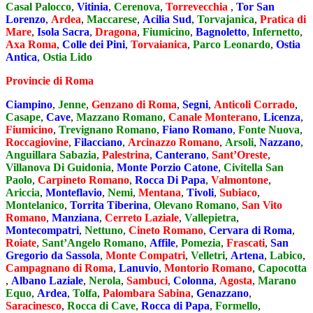
Casal Palocco
,
Vitinia
,
Cerenova
,
Torrevecchia
,
Tor San
Lorenzo
,
Ardea
,
Maccarese
,
Acilia Sud
,
Torvajanica
,
Pratica di
Mare
,
Isola Sacra
,
Dragona
,
Fiumicino
,
Bagnoletto
,
Infernetto
,
Axa Roma
,
Colle dei Pini
,
Torvaianica
,
Parco Leonardo
,
Ostia
Antica
,
Ostia Lido
Provincie di Roma
Ciampino
,
Jenne
,
Genzano di Roma
,
Segni
,
Anticoli Corrado
,
Casape
,
Cave
,
Mazzano Romano
,
Canale Monterano
,
Licenza
,
Fiumicino
,
Trevignano Romano
,
Fiano Romano
,
Fonte Nuova
,
Roccagiovine
,
Filacciano
,
Arcinazzo Romano
,
Arsoli
,
Nazzano
,
Anguillara Sabazia
,
Palestrina
,
Canterano
,
Sant’Oreste
,
Villanova Di Guidonia
,
Monte Porzio Catone
,
Civitella San
Paolo
,
Carpineto Romano
,
Rocca Di Papa
,
Valmontone
,
Ariccia
,
Monteflavio
,
Nemi
,
Mentana
,
Tivoli
,
Subiaco
,
Montelanico
,
Torrita Tiberina
,
Olevano Romano
,
San Vito
Romano
,
Manziana
,
Cerreto Laziale
,
Vallepietra
,
Montecompatri
,
Nettuno
,
Cineto Romano
,
Cervara di Roma
,
Roiate
,
Sant’Angelo Romano
,
Affile
,
Pomezia
,
Frascati
,
San
Gregorio da Sassola
,
Monte Compatri
,
Velletri
,
Artena
,
Labico
,
Campagnano di Roma
,
Lanuvio
,
Montorio Romano
,
Capocotta
,
Albano Laziale
,
Nerola
,
Sambuci
,
Colonna
,
Agosta
,
Marano
Equo
,
Ardea
,
Tolfa
,
Palombara Sabina
,
Genazzano
,
Saracinesco
,
Rocca di Cave
,
Rocca di Papa
,
Formello
,