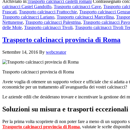
Archiviato in:
Trasporto calcinacci castelli romani
Contrassegnato con
calcinacci Castel Gandolfo
,
Trasporto calcinacci Cave
,
Trasporto calc
Frascati
,
Trasporto calcinacci Frattocchie
,
Trasporto calcinacci Genza
Trasporto calcinacci Lariano
,
Trasporto calcinacci Marcellina
,
Traspor
Nettunense
,
Trasporto calcinacci Palestrina
,
Trasporto calcinacci Pav
delle Mole
,
Trasporto calcinacci Tivoli
,
Trasporto calcinacci Tivoli T
Trasporto calcinacci provincia di Roma
Settembre 14, 2016
By
webcreator
Trasporto calcinacci provincia di Roma
Avete voglia di ottenere un supporto veloce e ufficiale che si adatta a
economiche per un trattamento all’avanguardia dei vostri calcinacci?
Le aziende edili che desiderano trovare e incentivare la gestione dei ma
Soluzioni su misura e trasporti eccezionali
Per la prima volta scoprirete di non poter fare a meno di un supporto 
Trasporto calcinacci provincia di Roma
, valutate le scelte disponi