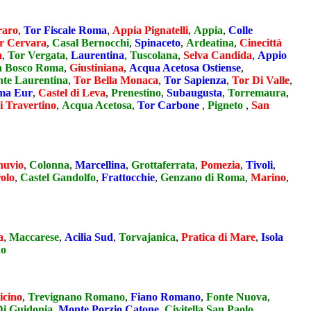
raro
,
Tor Fiscale Roma
,
Appia Pignatelli
,
Appia
,
Colle
r Cervara
,
Casal Bernocchi
,
Spinaceto
,
Ardeatina
,
Cinecittà
a
,
Tor Vergata
,
Laurentina
,
Tuscolana
,
Selva Candida
,
Appio
 Bosco Roma
,
Giustiniana
,
Acqua Acetosa Ostiense
,
nte Laurentina
,
Tor Bella Monaca
,
Tor Sapienza
,
Tor Di Valle
,
ma Eur
,
Castel di Leva
,
Prenestino
,
Subaugusta
,
Torremaura
,
i Travertino
,
Acqua Acetosa
,
Tor Carbone
,
Pigneto
,
San
nuvio
,
Colonna
,
Marcellina
,
Grottaferrata
,
Pomezia
,
Tivoli
,
olo
,
Castel Gandolfo
,
Frattocchie
,
Genzano di Roma
,
Marino
,
a
,
Maccarese
,
Acilia Sud
,
Torvajanica
,
Pratica di Mare
,
Isola
do
icino
,
Trevignano Romano
,
Fiano Romano
,
Fonte Nuova
,
Di Guidonia
,
Monte Porzio Catone
,
Civitella San Paolo
,