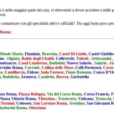
tti e nella maggior parte dei casi, vi ritroverete a dover accedere a mille
voi.
i comunicare con gli specialisti attivi e ufficiali? Da oggi basta poco per
Roma
:
Monte Mario
,
Flaminia
,
Bravetta
,
Castel Di Guido
,
Castel Giubile
rmo
,
Olgiata
,
Baldo degli Ubaldi
,
Colleverde
,
Talenti
,
Settecamini
ntesacro
,
Casal Lumbroso
,
Battistini
,
Nuovo Salario
,
Salaria
,
Gr
rvialto Roma
,
Corviale
,
Collina delle Muse
,
Colli Portuensi
,
Corso
zo
,
Camilluccia
,
Fidene
,
Isola Farnese
,
Fiano Romano
,
Conca D’O
a
,
Bufalotta
,
Aranova
,
Casaletto
,
Boccea
,
Garbatella
enzo Roma
,
Piazza Bologna
,
Via del Corso Roma
,
Corso Francia
,
P
Piazza Vittorio Roma
,
Tiburtina
,
Trastevere
,
Vaticano
,
Testaccio
,
 Termini
,
Colosseo
,
San Lorenzo Roma
,
Aventino
,
San Giovanni 
Barberini Roma
,
Ottaviano