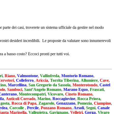
r parte dei casi, troverete un sistema ufficiale da gestire nel modo
 vostri desideri incredibili. Le proposte da valutare sono innumerevoli
a a basso costo? Eccoci pronti per tutti voi.
ri
,
Riano
,
Valmontone
,
Vallinfreda
,
Montorio Romano
,
erveteri
,
Colleferro
,
Ariccia
,
Torrita Tiberina
,
Allumiere
,
Cave
,
cino
,
Marcellina
,
San Gregorio da Sassola
,
Monterotondo
,
Castel
olo
,
Sambuci
,
Sant’Angelo Romano
,
Marano Equo
,
Frascati
,
Canterano
,
Montecompatri
,
Vicovaro
,
Cineto Romano
,
lfa
,
Anticoli Corrado
,
Marino
,
Roccagiovine
,
Rocca Priora
,
gosta
,
Rocca di Papa
,
Zagarolo
,
Genazzano
,
Pomezia
,
Ciampino
,
rdea
,
Corcolle
,
Percile
,
Ponzano Romano
,
Arsoli
,
Segni
,
Canale
Santa Marinella
,
Vallepietra
,
Gavignano
,
Velletri
,
Gorga
,
Vivaro