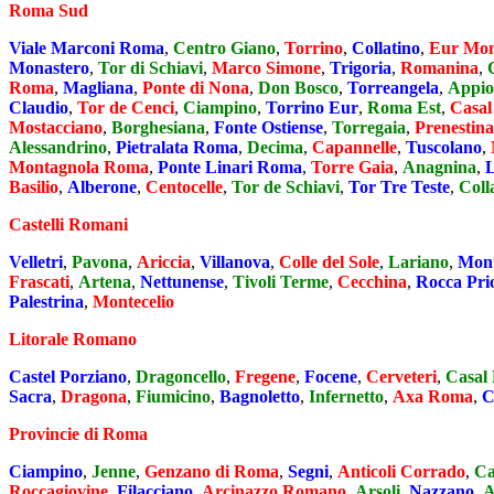
Roma Sud
Viale Marconi Roma
,
Centro Giano
,
Torrino
,
Collatino
,
Eur Mon
Monastero
,
Tor di Schiavi
,
Marco Simone
,
Trigoria
,
Romanina
,
Roma
,
Magliana
,
Ponte di Nona
,
Don Bosco
,
Torreangela
,
Appio
Claudio
,
Tor de Cenci
,
Ciampino
,
Torrino Eur
,
Roma Est
,
Casal
Mostacciano
,
Borghesiana
,
Fonte Ostiense
,
Torregaia
,
Prenestina
Alessandrino
,
Pietralata Roma
,
Decima
,
Capannelle
,
Tuscolano
,
Montagnola Roma
,
Ponte Linari Roma
,
Torre Gaia
,
Anagnina
,
Basilio
,
Alberone
,
Centocelle
,
Tor de Schiavi
,
Tor Tre Teste
,
Coll
Castelli Romani
Velletri
,
Pavona
,
Ariccia
,
Villanova
,
Colle del Sole
,
Lariano
,
Mont
Frascati
,
Artena
,
Nettunense
,
Tivoli Terme
,
Cecchina
,
Rocca Pri
Palestrina
,
Montecelio
Litorale Romano
Castel Porziano
,
Dragoncello
,
Fregene
,
Focene
,
Cerveteri
,
Casal 
Sacra
,
Dragona
,
Fiumicino
,
Bagnoletto
,
Infernetto
,
Axa Roma
,
C
Provincie di Roma
Ciampino
,
Jenne
,
Genzano di Roma
,
Segni
,
Anticoli Corrado
,
Ca
Roccagiovine
,
Filacciano
,
Arcinazzo Romano
,
Arsoli
,
Nazzano
,
A