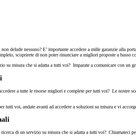
 non delude nessuno? E’ importante accedere a mille garanzie alla port
completo, scoprirete di non poter rinunciare a migliori proposte a basso co
zio su misura che si adatta a tutti voi? Imparate a comunicare con un gru
i
ccedere a tutte le risorse migliori e complete per tutti voi? Le nostre sce
r tutti voi, andate avanti ad accedere a soluzioni su misura e vi accorg
nali
 ricerca di un servizio su misura che si adatta a tutti voi? Chiamateci p