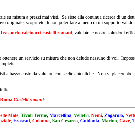
nzie su misura a prezzi mai visti. Se siete alla continua ricerca di un de
tivo originale, scoprirete di non poter fare a meno di un supporto valido.
Trasporto calcinacci castelli romani
, valutate le nostre soluzioni effi
e ottenere un servizio su misura che non delude nessuno di voi. Impossibil
completi.
visti a basso costo da valutare con scelte autentiche. Non vi piacerebbe 
utti.
Roma C
astelli romani
:
elle Mole
,
Tivoli Terme
,
Marcellina
,
Velletri
,
Nemi
,
Zagarolo
,
Nett
ziale
,
Frascati
,
Colonna
,
San Cesareo
,
Guidonia
,
Marino
,
Cave
,
T