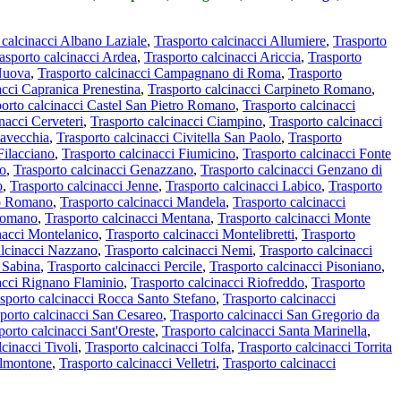
 calcinacci Albano Laziale
,
Trasporto calcinacci Allumiere
,
Trasporto
asporto calcinacci Ardea
,
Trasporto calcinacci Ariccia
,
Trasporto
 Nuova
,
Trasporto calcinacci Campagnano di Roma
,
Trasporto
acci Capranica Prenestina
,
Trasporto calcinacci Carpineto Romano
,
orto calcinacci Castel San Pietro Romano
,
Trasporto calcinacci
nacci Cerveteri
,
Trasporto calcinacci Ciampino
,
Trasporto calcinacci
tavecchia
,
Trasporto calcinacci Civitella San Paolo
,
Trasporto
Filacciano
,
Trasporto calcinacci Fiumicino
,
Trasporto calcinacci Fonte
no
,
Trasporto calcinacci Genazzano
,
Trasporto calcinacci Genzano di
o
,
Trasporto calcinacci Jenne
,
Trasporto calcinacci Labico
,
Trasporto
no Romano
,
Trasporto calcinacci Mandela
,
Trasporto calcinacci
Romano
,
Trasporto calcinacci Mentana
,
Trasporto calcinacci Monte
nacci Montelanico
,
Trasporto calcinacci Montelibretti
,
Trasporto
alcinacci Nazzano
,
Trasporto calcinacci Nemi
,
Trasporto calcinacci
 Sabina
,
Trasporto calcinacci Percile
,
Trasporto calcinacci Pisoniano
,
acci Rignano Flaminio
,
Trasporto calcinacci Riofreddo
,
Trasporto
sporto calcinacci Rocca Santo Stefano
,
Trasporto calcinacci
porto calcinacci San Cesareo
,
Trasporto calcinacci San Gregorio da
porto calcinacci Sant'Oreste
,
Trasporto calcinacci Santa Marinella
,
lcinacci Tivoli
,
Trasporto calcinacci Tolfa
,
Trasporto calcinacci Torrita
almontone
,
Trasporto calcinacci Velletri
,
Trasporto calcinacci