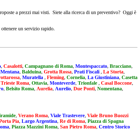
 proposte a prezzi mai visti. Siete alla ricerca di un preventivo? Oggi è
 ottenere un servizio rapido.
o
,
Casalotti
,
Campagnano di Roma
,
Montespaccato
,
Bracciano
,
,
Mentana
,
Balduina
,
Grotta Rossa
,
Prati Fiscali
,
La Storta
,
ottarossa
,
Muratella
,
Fleming
,
Cornelia
,
La Giustiniana
,
Casetta
 Trieste Roma
,
Ottavia
,
Monteverde
,
Trionfale
,
Casal Boccone
,
ro
,
Belsito Roma
,
Aurelia
,
Aurelio
,
Due Ponti
,
Nomentana
,
iramide
,
Verano Roma
,
Viale Trastevere
,
Viale Bruno Buozzi
Porta Pia
,
Largo Argentina
,
Re di Roma
,
Piazza di Spagna
Roma
,
Piazza Mazzini Roma
,
San Pietro Roma
,
Centro Storico