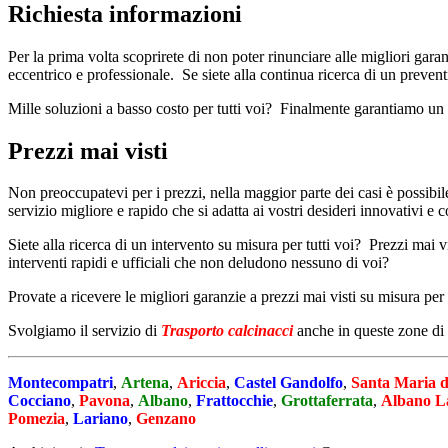
Richiesta informazioni
Per la prima volta scoprirete di non poter rinunciare alle migliori gara
eccentrico e professionale. Se siete alla continua ricerca di un preven
Mille soluzioni a basso costo per tutti voi? Finalmente garantiamo un
Prezzi mai visti
Non preoccupatevi per i prezzi, nella maggior parte dei casi è possibil
servizio migliore e rapido che si adatta ai vostri desideri innovativi e 
Siete alla ricerca di un intervento su misura per tutti voi? Prezzi mai 
interventi rapidi e ufficiali che non deludono nessuno di voi?
Provate a ricevere le migliori garanzie a prezzi mai visti su misura per t
Svolgiamo il servizio di
Trasporto calcinacci
anche in queste zone di
Montecompatri
,
Artena
,
Ariccia
,
Castel Gandolfo
,
Santa Maria d
Cocciano
,
Pavona
,
Albano
,
Frattocchie
,
Grottaferrata
,
Albano La
Pomezia
,
Lariano
,
Genzano