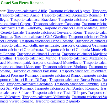
,
Castel San Pietro Romano
 con:
Trasporto calcinacci Affile
,
Trasporto calcinacci Agosta
,
Trasporto
Trasporto calcinacci Anzio
,
Trasporto calcinacci Arcinazzo Romano
,
Tr
llegra
,
Trasporto calcinacci Bracciano
,
Trasporto calcinacci Camerata
rto calcinacci Capena
,
Trasporto calcinacci Capocotta
,
Trasporto calcin
 calcinacci Castel Gandolfo
,
Trasporto calcinacci Castel Madama
,
Trasp
 Cerreto Laziale
,
Trasporto calcinacci Cervara di Roma
,
Trasporto calci
Cinquina
,
Trasporto calcinacci Città Giardino
,
Trasporto calcinacci Civi
cci Corcolle
,
Trasporto calcinacci Fiano Romano
,
Trasporto calcinacci 
rasporto calcinacci Gallicano nel Lazio
,
Trasporto calcinacci Gavigna
orto calcinacci Grottaferrata
,
Trasporto calcinacci Guidonia Monteceli
ci Lariano
,
Trasporto calcinacci Licenza
,
Trasporto calcinacci Maglia
arcellina
,
Trasporto calcinacci Marino
,
Trasporto calcinacci Mazzano 
nacci Montecompatri
,
Trasporto calcinacci Monteflavio
,
Trasporto calci
sporto calcinacci Moricone
,
Trasporto calcinacci Morlupo
,
Trasporto c
 Romano
,
Trasporto calcinacci Palestrina
,
Trasporto calcinacci Palombara
lcinacci Ponzano Romano
,
Trasporto calcinacci Riano
,
Trasporto calcin
sporto calcinacci Rocca Di Papa
,
Trasporto calcinacci Rocca Priora
,
Tra
ano
,
Trasporto calcinacci Sacrofano
,
Trasporto calcinacci Sambuci
,
Tras
nacci San Vito Romano
,
Trasporto calcinacci Sant'Angelo Romano
,
Tras
o calcinacci Subiaco
,
Trasporto calcinacci Testa Di Lepre
,
Trasporto ca
ci Vallepietra
,
Trasporto calcinacci Vallinfreda
,
Trasporto calcinacci V
cinacci Vivaro Romano
,
Trasporto calcinacci Zagarolo