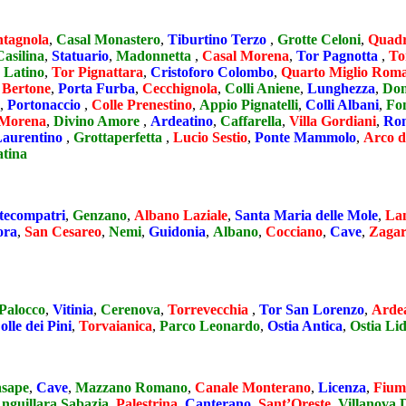
tagnola
,
Casal Monastero
,
Tiburtino Terzo
,
Grotte Celoni
,
Quad
Casilina
,
Statuario
,
Madonnetta
,
Casal Morena
,
Tor Pagnotta
,
To
 Latino
,
Tor Pignattara
,
Cristoforo Colombo
,
Quarto Miglio Rom
 Bertone
,
Porta Furba
,
Cecchignola
,
Colli Aniene
,
Lunghezza
,
Don
,
Portonaccio
,
Colle Prenestino
,
Appio Pignatelli
,
Colli Albani
,
Fo
Morena
,
Divino Amore
,
Ardeatino
,
Caffarella
,
Villa Gordiani
,
Ro
Laurentino
,
Grottaperfetta
,
Lucio Sestio
,
Ponte Mammolo
,
Arco d
atina
ecompatri
,
Genzano
,
Albano Laziale
,
Santa Maria delle Mole
,
La
ora
,
San Cesareo
,
Nemi
,
Guidonia
,
Albano
,
Cocciano
,
Cave
,
Zagar
Palocco
,
Vitinia
,
Cerenova
,
Torrevecchia
,
Tor San Lorenzo
,
Arde
olle dei Pini
,
Torvaianica
,
Parco Leonardo
,
Ostia Antica
,
Ostia Li
sape
,
Cave
,
Mazzano Romano
,
Canale Monterano
,
Licenza
,
Fium
nguillara Sabazia
,
Palestrina
,
Canterano
,
Sant’Oreste
,
Villanova 