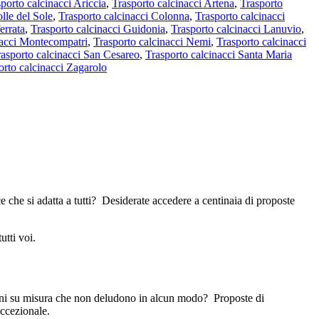
porto calcinacci Ariccia
,
Trasporto calcinacci Artena
,
Trasporto
lle del Sole
,
Trasporto calcinacci Colonna
,
Trasporto calcinacci
errata
,
Trasporto calcinacci Guidonia
,
Trasporto calcinacci Lanuvio
,
nacci Montecompatri
,
Trasporto calcinacci Nemi
,
Trasporto calcinacci
rasporto calcinacci San Cesareo
,
Trasporto calcinacci Santa Maria
orto calcinacci Zagarolo
e che si adatta a tutti? Desiderate accedere a centinaia di proposte
utti voi.
uzioni su misura che non deludono in alcun modo? Proposte di
eccezionale.