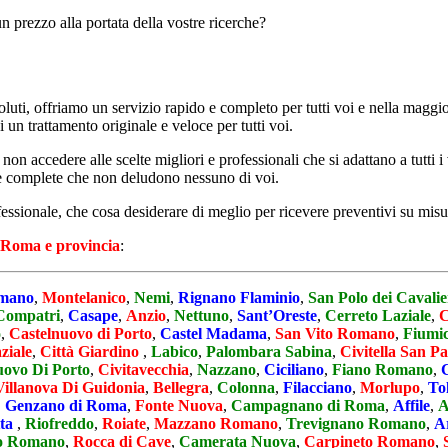
un prezzo alla portata della vostre ricerche?
luti, offriamo un servizio rapido e completo per tutti voi e nella maggio
un trattamento originale e veloce per tutti voi.
n accedere alle scelte migliori e professionali che si adattano a tutti i
ide e complete che non deludono nessuno di voi.
essionale, che cosa desiderare di meglio per ricevere preventivi su misur
Roma e provincia
:
omano
,
Montelanico
,
Nemi
,
Rignano Flaminio
,
San Polo dei Cavalie
Compatri
,
Casape
,
Anzio
,
Nettuno
,
Sant’Oreste
,
Cerreto Laziale
,
C
o
,
Castelnuovo di Porto
,
Castel Madama
,
San Vito Romano
,
Fiumi
ziale
,
Città Giardino
,
Labico
,
Palombara Sabina
,
Civitella San Pa
uovo Di Porto
,
Civitavecchia
,
Nazzano
,
Ciciliano
,
Fiano Romano
,
Villanova Di Guidonia
,
Bellegra
,
Colonna
,
Filacciano
,
Morlupo
,
To
,
Genzano di Roma
,
Fonte Nuova
,
Campagnano di Roma
,
Affile
,
A
tta
,
Riofreddo
,
Roiate
,
Mazzano Romano
,
Trevignano Romano
,
A
o Romano
,
Rocca di Cave
,
Camerata Nuova
,
Carpineto Romano
,