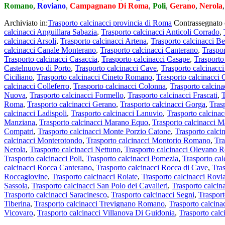
Romano
,
Roviano
,
Campagnano Di Roma
,
Poli
,
Gerano
,
Nerola
Archiviato in:
Trasporto calcinacci provincia di Roma
Contrassegnato
calcinacci Anguillara Sabazia
,
Trasporto calcinacci Anticoli Corrado
,
calcinacci Arsoli
,
Trasporto calcinacci Artena
,
Trasporto calcinacci Be
calcinacci Canale Monterano
,
Trasporto calcinacci Canterano
,
Traspo
Trasporto calcinacci Casaccia
,
Trasporto calcinacci Casape
,
Trasporto
Castelnuovo di Porto
,
Trasporto calcinacci Cave
,
Trasporto calcinacci
Ciciliano
,
Trasporto calcinacci Cineto Romano
,
Trasporto calcinacci 
calcinacci Colleferro
,
Trasporto calcinacci Colonna
,
Trasporto calcina
Nuova
,
Trasporto calcinacci Formello
,
Trasporto calcinacci Frascati
,
T
Roma
,
Trasporto calcinacci Gerano
,
Trasporto calcinacci Gorga
,
Trasp
calcinacci Ladispoli
,
Trasporto calcinacci Lanuvio
,
Trasporto calcinac
Manziana
,
Trasporto calcinacci Marano Equo
,
Trasporto calcinacci M
Compatri
,
Trasporto calcinacci Monte Porzio Catone
,
Trasporto calci
calcinacci Monterotondo
,
Trasporto calcinacci Montorio Romano
,
Tra
Nerola
,
Trasporto calcinacci Nettuno
,
Trasporto calcinacci Olevano
Trasporto calcinacci Poli
,
Trasporto calcinacci Pomezia
,
Trasporto ca
calcinacci Rocca Canterano
,
Trasporto calcinacci Rocca di Cave
,
Tra
Roccagiovine
,
Trasporto calcinacci Roiate
,
Trasporto calcinacci Rovi
Sassola
,
Trasporto calcinacci San Polo dei Cavalieri
,
Trasporto calci
Trasporto calcinacci Saracinesco
,
Trasporto calcinacci Segni
,
Trasport
Tiberina
,
Trasporto calcinacci Trevignano Romano
,
Trasporto calcinac
Vicovaro
,
Trasporto calcinacci Villanova Di Guidonia
,
Trasporto cal