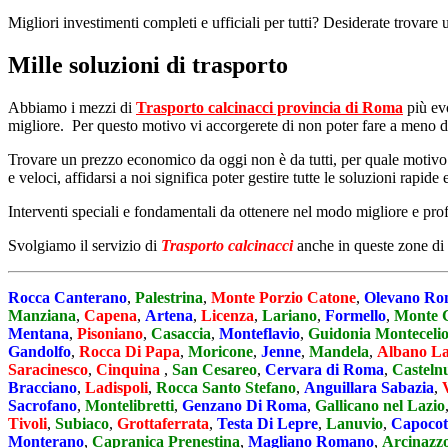
Migliori investimenti completi e ufficiali per tutti? Desiderate trovare 
Mille soluzioni di trasporto
Abbiamo i mezzi di
Trasporto calcinacci provincia di Roma
più evo
migliore. Per questo motivo vi accorgerete di non poter fare a meno di 
Trovare un prezzo economico da oggi non è da tutti, per quale motivo no
e veloci, affidarsi a noi significa poter gestire tutte le soluzioni rap
Interventi speciali e fondamentali da ottenere nel modo migliore e prof
Svolgiamo il servizio di
Trasporto calcinacci
anche in queste zone di
Rocca Canterano
,
Palestrina
,
Monte Porzio Catone
,
Olevano R
Manziana
,
Capena
,
Artena
,
Licenza
,
Lariano
,
Formello
,
Monte 
Mentana
,
Pisoniano
,
Casaccia
,
Monteflavio
,
Guidonia Monteceli
Gandolfo
,
Rocca Di Papa
,
Moricone
,
Jenne
,
Mandela
,
Albano La
Saracinesco
,
Cinquina
,
San Cesareo
,
Cervara di Roma
,
Casteln
Bracciano
,
Ladispoli
,
Rocca Santo Stefano
,
Anguillara Sabazia
,
Sacrofano
,
Montelibretti
,
Genzano Di Roma
,
Gallicano nel Lazio
Tivoli
,
Subiaco
,
Grottaferrata
,
Testa Di Lepre
,
Lanuvio
,
Capoco
Monterano
,
Capranica Prenestina
,
Magliano Romano
,
Arcinazz