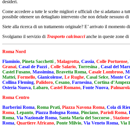
desideri.
Come accedere a tutte le scelte migliori e ufficiali che si adattano a tu
possibile ottenere un dettagliato intervento che non delude nessuno di 
Siete alla ricerca di un trattamento originale? E’ arrivato il momento d
Svolgiamo il servizio di
Trasporto calcinacci
anche in queste zone di
Roma Nord
Flaminio
,
Pineta Sacchetti
,
Malagrotta
,
Cassia
,
Colle Portuense
,
Granai
,
Casal de Pazzi
,
Colle Salario
,
Torresina
,
Casal del Ma
Castel Fusano
,
Massimina
,
Bravetta Roma
,
Casale Lombroso
,
Mo
Mattei
,
Formello
,
Gianicolense
,
Le Rughe
,
Casal Selce
,
Monte Ce
Collina Fleming
,
Palidoro
,
Cesano
,
Farnesina
,
Cortina d’Ampez
Osteria Nuova
,
Labaro
,
Castel Romano
,
Fonte Nuova
,
Palmarol
Roma Centro
Barberini Roma
,
Roma Prati
,
Piazza Navona Roma
,
Cola di Ri
Roma
,
Lepanto
,
Piazza Bologna Roma
,
Pinciano
,
Parioli Roma
,
Roma
,
Via Nazionale Roma
,
Santa Maria del Soccorso
,
Stazione
Roma
,
Quartiere Africano
,
Ponte Milvio
,
Via Veneto Roma
,
Via 