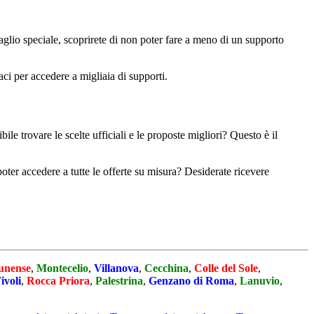
ttaglio speciale, scoprirete di non poter fare a meno di un supporto
caci per accedere a migliaia di supporti.
e trovare le scelte ufficiali e le proposte migliori? Questo è il
poter accedere a tutte le offerte su misura? Desiderate ricevere
unense
,
Montecelio
,
Villanova
,
Cecchina
,
Colle del Sole
,
ivoli
,
Rocca Priora
,
Palestrina
,
Genzano di Roma
,
Lanuvio
,