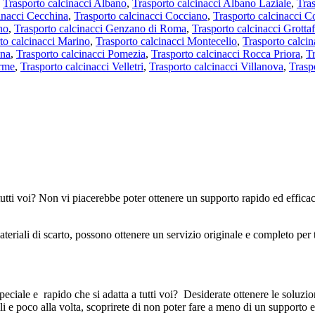
:
Trasporto calcinacci Albano
,
Trasporto calcinacci Albano Laziale
,
Tras
inacci Cecchina
,
Trasporto calcinacci Cocciano
,
Trasporto calcinacci Co
no
,
Trasporto calcinacci Genzano di Roma
,
Trasporto calcinacci Grottaf
to calcinacci Marino
,
Trasporto calcinacci Montecelio
,
Trasporto calci
ona
,
Trasporto calcinacci Pomezia
,
Trasporto calcinacci Rocca Priora
,
T
erme
,
Trasporto calcinacci Velletri
,
Trasporto calcinacci Villanova
,
Trasp
 tutti voi? Non vi piacerebbe poter ottenere un supporto rapido ed efficac
teriali di scarto, possono ottenere un servizio originale e completo per t
speciale e rapido che si adatta a tutti voi? Desiderate ottenere le sol
bili e poco alla volta, scoprirete di non poter fare a meno di un supporto 