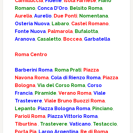
Camilluccia
,
Fidene
,
Isola Farnese
,
Fiano
Romano
,
Conca D’Oro
,
Belsito Roma
,
Aurelia
,
Aurelio
,
Due Ponti
,
Nomentana
,
Osteria Nuova
,
Labaro
,
Castel Romano
,
Fonte Nuova
,
Palmarola
,
Bufalotta
,
Aranova
,
Casaletto
,
Boccea
,
Garbatella
Roma Centro
Barberini Roma
,
Roma Prati
,
Piazza
Navona Roma
,
Cola di Rienzo Roma
,
Piazza
Bologna
,
Via del Corso Roma
,
Corso
Francia
,
Piramide
,
Verano Roma
,
Viale
Trastevere
,
Viale Bruno Buozzi Roma
,
Lepanto
,
Piazza Bologna Roma
,
Pinciano
,
Parioli Roma
,
Piazza Vittorio Roma
,
Tiburtina
,
Trastevere
,
Vaticano
,
Testaccio
,
Porta Pia
,
Largo Argentina
,
Re di Roma
,