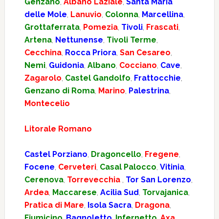
Genzano
,
Albano Laziale
,
Santa Maria
delle Mole
,
Lanuvio
,
Colonna
,
Marcellina
,
Grottaferrata
,
Pomezia
,
Tivoli
,
Frascati
,
Artena
,
Nettunense
,
Tivoli Terme
,
Cecchina
,
Rocca Priora
,
San Cesareo
,
Nemi
,
Guidonia
,
Albano
,
Cocciano
,
Cave
,
Zagarolo
,
Castel Gandolfo
,
Frattocchie
,
Genzano di Roma
,
Marino
,
Palestrina
,
Montecelio
Litorale Romano
Castel Porziano
,
Dragoncello
,
Fregene
,
Focene
,
Cerveteri
,
Casal Palocco
,
Vitinia
,
Cerenova
,
Torrevecchia
,
Tor San Lorenzo
,
Ardea
,
Maccarese
,
Acilia Sud
,
Torvajanica
,
Pratica di Mare
,
Isola Sacra
,
Dragona
,
Fiumicino
,
Bagnoletto
,
Infernetto
,
Axa