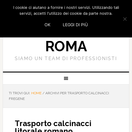
I cookie ci aiutano a fornire i nostri servizi. Utilizzando tali
SMALTIMENTO
servizi, accetti l'utilizzo dei cookie da parte nostra.
OK
LEGGI DI PIÙ
CALCINACCI
ROMA
SIAMO UN TEAM DI PROFESSIONISTI
TI TROVI QUI:
HOME
/
ARCHIVI PER TRASPORTO CALCINACCI
FREGENE
Trasporto calcinacci
litorale romano