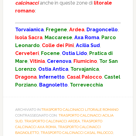
calcinacci
anche in queste zone di
litorale
romano
:
Torvaianica
,
Fregene
,
Ardea
,
Dragoncello
,
Isola Sacra
,
Maccarese
,
Axa Roma
,
Parco
Leonardo
,
Colle dei Pini
,
Acilia Sud
,
Cerveteri
,
Focene
,
Ostia Lido
,
Pratica di
Mare
,
Vitinia
,
Cerenova
,
Fiumicino
,
Tor San
Lorenzo
,
Ostia Antica
,
Torvajanica
,
Dragona
,
Infernetto
,
Casal Palocco
,
Castel
Porziano
,
Bagnoletto
,
Torrevecchia
ARCHIVIATO IN:
TRASPORTO CALCINACCI LITORALE ROMANO
CONTRASSEGNATO CON:
TRASPORTO CALCINACCI ACILIA
SUD
,
TRASPORTO CALCINACCI ARDEA
,
TRASPORTO
CALCINACCI AXA ROMA
,
TRASPORTO CALCINACCI
BAGNOLETTO
,
TRASPORTO CALCINACCI CASAL PALOCCO
,