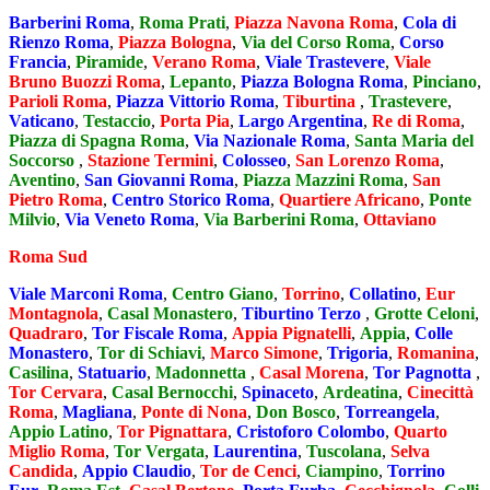
Barberini Roma
,
Roma Prati
,
Piazza Navona Roma
,
Cola di
Rienzo Roma
,
Piazza Bologna
,
Via del Corso Roma
,
Corso
Francia
,
Piramide
,
Verano Roma
,
Viale Trastevere
,
Viale
Bruno Buozzi Roma
,
Lepanto
,
Piazza Bologna Roma
,
Pinciano
,
Parioli Roma
,
Piazza Vittorio Roma
,
Tiburtina
,
Trastevere
,
Vaticano
,
Testaccio
,
Porta Pia
,
Largo Argentina
,
Re di Roma
,
Piazza di Spagna Roma
,
Via Nazionale Roma
,
Santa Maria del
Soccorso
,
Stazione Termini
,
Colosseo
,
San Lorenzo Roma
,
Aventino
,
San Giovanni Roma
,
Piazza Mazzini Roma
,
San
Pietro Roma
,
Centro Storico Roma
,
Quartiere Africano
,
Ponte
Milvio
,
Via Veneto Roma
,
Via Barberini Roma
,
Ottaviano
Roma Sud
Viale Marconi Roma
,
Centro Giano
,
Torrino
,
Collatino
,
Eur
Montagnola
,
Casal Monastero
,
Tiburtino Terzo
,
Grotte Celoni
,
Quadraro
,
Tor Fiscale Roma
,
Appia Pignatelli
,
Appia
,
Colle
Monastero
,
Tor di Schiavi
,
Marco Simone
,
Trigoria
,
Romanina
,
Casilina
,
Statuario
,
Madonnetta
,
Casal Morena
,
Tor Pagnotta
,
Tor Cervara
,
Casal Bernocchi
,
Spinaceto
,
Ardeatina
,
Cinecittà
Roma
,
Magliana
,
Ponte di Nona
,
Don Bosco
,
Torreangela
,
Appio Latino
,
Tor Pignattara
,
Cristoforo Colombo
,
Quarto
Miglio Roma
,
Tor Vergata
,
Laurentina
,
Tuscolana
,
Selva
Candida
,
Appio Claudio
,
Tor de Cenci
,
Ciampino
,
Torrino