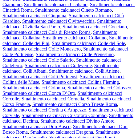
Ciampino
,
Smaltimento calcinacci Ciciliano
,
Smaltimento calcinacci
Cinecittà Roma
,
Smaltimento calcinacci Cineto Romano
,
Smaltimento calcinacci Cinquina
,
Smaltimento calcinacci Città
Giardino
,
Smaltimento calcinacci Civitavecchia
,
Smaltimento
calcinacci Civitella San Paolo
,
Smaltimento calcinacci Cocciano
,
Smaltimento calcinacci Cola di Rienzo Roma
,
Smaltimento
calcinacci Collatina
,
Smaltimento calcinacci Collatino
,
Smaltimento
calcinacci Colle dei Pini
,
Smaltimento calcinacci Colle del Sole
,
Smaltimento calcinacci Colle Monastero
,
Smaltimento calcinacci
Colle Portuense
,
Smaltimento calcinacci Colle Prenestino
,
Smaltimento calcinacci Colle Salario
,
Smaltimento calcinacci
Colleferro
,
Smaltimento calcinacci Colleverde
,
Smaltimento
calcinacci Colli Albani
,
Smaltimento calcinacci Colli Aniene
,
Smaltimento calcinacci Colli Portuensi
,
Smaltimento calcinacci
Collina delle Muse
,
Smaltimento calcinacci Collina Fleming
,
Smaltimento calcinacci Colonna
,
Smaltimento calcinacci Colosseo
,
Smaltimento calcinacci Conca D’Oro
,
Smaltimento calcinacci
Corcolle
,
Smaltimento calcinacci Cornelia
,
Smaltimento calcinacci
Corso Francia
,
Smaltimento calcinacci Corso Trieste Roma
,
Smaltimento calcinacci Cortina d'Ampezzo
,
Smaltimento calcinacci
Corviale
,
Smaltimento calcinacci Cristoforo Colombo
,
Smaltimento
calcinacci Decima
,
Smaltimento calcinacci Divino Amore
,
Smaltimento calcinacci Don Bosco
,
Smaltimento calcinacci Don
Bosco Roma
,
Smaltimento calcinacci Dragona
,
Smaltimento
calcinacci Dragoncello
,
Smaltimento calcinacci Due Ponti
,