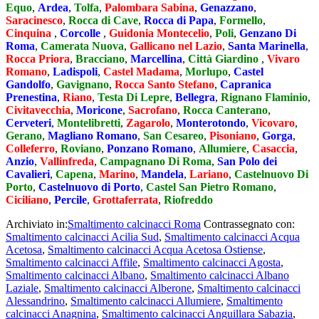
Equo
,
Ardea
,
Tolfa
,
Palombara Sabina
,
Genazzano
,
Saracinesco
,
Rocca di Cave
,
Rocca di Papa
,
Formello
,
Cinquina
,
Corcolle
,
Guidonia Montecelio
,
Poli
,
Genzano Di
Roma
,
Camerata Nuova
,
Gallicano nel Lazio
,
Santa Marinella
,
Rocca Priora
,
Bracciano
,
Marcellina
,
Città Giardino
,
Vivaro
Romano
,
Ladispoli
,
Castel Madama
,
Morlupo
,
Castel
Gandolfo
,
Gavignano
,
Rocca Santo Stefano
,
Capranica
Prenestina
,
Riano
,
Testa Di Lepre
,
Bellegra
,
Rignano Flaminio
,
Civitavecchia
,
Moricone
,
Sacrofano
,
Rocca Canterano
,
Cerveteri
,
Montelibretti
,
Zagarolo
,
Monterotondo
,
Vicovaro
,
Gerano
,
Magliano Romano
,
San Cesareo
,
Pisoniano
,
Gorga
,
Colleferro
,
Roviano
,
Ponzano Romano
,
Allumiere
,
Casaccia
,
Anzio
,
Vallinfreda
,
Campagnano Di Roma
,
San Polo dei
Cavalieri
,
Capena
,
Marino
,
Mandela
,
Lariano
,
Castelnuovo Di
Porto
,
Castelnuovo di Porto
,
Castel San Pietro Romano
,
Ciciliano
,
Percile
,
Grottaferrata
,
Riofreddo
Archiviato in:
Smaltimento calcinacci Roma
Contrassegnato con:
Smaltimento calcinacci Acilia Sud
,
Smaltimento calcinacci Acqua
Acetosa
,
Smaltimento calcinacci Acqua Acetosa Ostiense
,
Smaltimento calcinacci Affile
,
Smaltimento calcinacci Agosta
,
Smaltimento calcinacci Albano
,
Smaltimento calcinacci Albano
Laziale
,
Smaltimento calcinacci Alberone
,
Smaltimento calcinacci
Alessandrino
,
Smaltimento calcinacci Allumiere
,
Smaltimento
calcinacci Anagnina
,
Smaltimento calcinacci Anguillara Sabazia
,