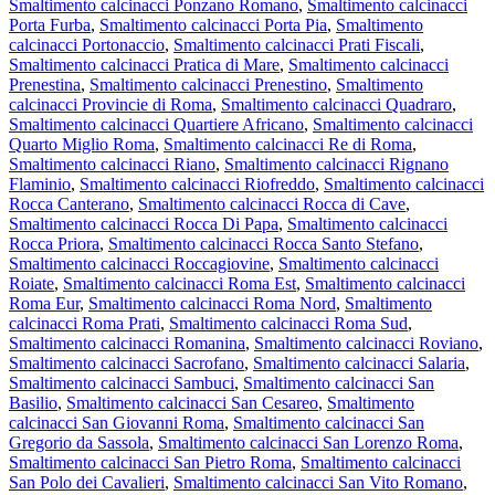
Smaltimento calcinacci Ponzano Romano
,
Smaltimento calcinacci
Porta Furba
,
Smaltimento calcinacci Porta Pia
,
Smaltimento
calcinacci Portonaccio
,
Smaltimento calcinacci Prati Fiscali
,
Smaltimento calcinacci Pratica di Mare
,
Smaltimento calcinacci
Prenestina
,
Smaltimento calcinacci Prenestino
,
Smaltimento
calcinacci Provincie di Roma
,
Smaltimento calcinacci Quadraro
,
Smaltimento calcinacci Quartiere Africano
,
Smaltimento calcinacci
Quarto Miglio Roma
,
Smaltimento calcinacci Re di Roma
,
Smaltimento calcinacci Riano
,
Smaltimento calcinacci Rignano
Flaminio
,
Smaltimento calcinacci Riofreddo
,
Smaltimento calcinacci
Rocca Canterano
,
Smaltimento calcinacci Rocca di Cave
,
Smaltimento calcinacci Rocca Di Papa
,
Smaltimento calcinacci
Rocca Priora
,
Smaltimento calcinacci Rocca Santo Stefano
,
Smaltimento calcinacci Roccagiovine
,
Smaltimento calcinacci
Roiate
,
Smaltimento calcinacci Roma Est
,
Smaltimento calcinacci
Roma Eur
,
Smaltimento calcinacci Roma Nord
,
Smaltimento
calcinacci Roma Prati
,
Smaltimento calcinacci Roma Sud
,
Smaltimento calcinacci Romanina
,
Smaltimento calcinacci Roviano
,
Smaltimento calcinacci Sacrofano
,
Smaltimento calcinacci Salaria
,
Smaltimento calcinacci Sambuci
,
Smaltimento calcinacci San
Basilio
,
Smaltimento calcinacci San Cesareo
,
Smaltimento
calcinacci San Giovanni Roma
,
Smaltimento calcinacci San
Gregorio da Sassola
,
Smaltimento calcinacci San Lorenzo Roma
,
Smaltimento calcinacci San Pietro Roma
,
Smaltimento calcinacci
San Polo dei Cavalieri
,
Smaltimento calcinacci San Vito Romano
,