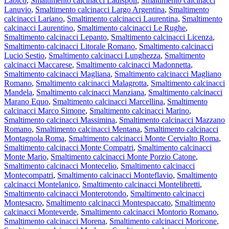
Labico
,
Smaltimento calcinacci Ladispoli
,
Smaltimento calcinacci
Lanuvio
,
Smaltimento calcinacci Largo Argentina
,
Smaltimento
calcinacci Lariano
,
Smaltimento calcinacci Laurentina
,
Smaltimento
calcinacci Laurentino
,
Smaltimento calcinacci Le Rughe
,
Smaltimento calcinacci Lepanto
,
Smaltimento calcinacci Licenza
,
Smaltimento calcinacci Litorale Romano
,
Smaltimento calcinacci
Lucio Sestio
,
Smaltimento calcinacci Lunghezza
,
Smaltimento
calcinacci Maccarese
,
Smaltimento calcinacci Madonnetta
,
Smaltimento calcinacci Magliana
,
Smaltimento calcinacci Magliano
Romano
,
Smaltimento calcinacci Malagrotta
,
Smaltimento calcinacci
Mandela
,
Smaltimento calcinacci Manziana
,
Smaltimento calcinacci
Marano Equo
,
Smaltimento calcinacci Marcellina
,
Smaltimento
calcinacci Marco Simone
,
Smaltimento calcinacci Marino
,
Smaltimento calcinacci Massimina
,
Smaltimento calcinacci Mazzano
Romano
,
Smaltimento calcinacci Mentana
,
Smaltimento calcinacci
Montagnola Roma
,
Smaltimento calcinacci Monte Cervialto Roma
,
Smaltimento calcinacci Monte Compatri
,
Smaltimento calcinacci
Monte Mario
,
Smaltimento calcinacci Monte Porzio Catone
,
Smaltimento calcinacci Montecelio
,
Smaltimento calcinacci
Montecompatri
,
Smaltimento calcinacci Monteflavio
,
Smaltimento
calcinacci Montelanico
,
Smaltimento calcinacci Montelibretti
,
Smaltimento calcinacci Monterotondo
,
Smaltimento calcinacci
Montesacro
,
Smaltimento calcinacci Montespaccato
,
Smaltimento
calcinacci Monteverde
,
Smaltimento calcinacci Montorio Romano
,
Smaltimento calcinacci Morena
,
Smaltimento calcinacci Moricone
,