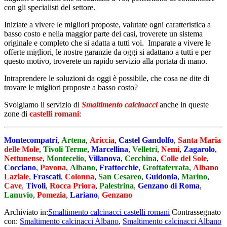
con gli specialisti del settore.
Iniziate a vivere le migliori proposte, valutate ogni caratteristica a
basso costo e nella maggior parte dei casi, troverete un sistema
originale e completo che si adatta a tutti voi. Imparate a vivere le
offerte migliori, le nostre garanzie da oggi si adattano a tutti e per
questo motivo, troverete un rapido servizio alla portata di mano.
Intraprendere le soluzioni da oggi è possibile, che cosa ne dite di
trovare le migliori proposte a basso costo?
Svolgiamo il servizio di
Smaltimento calcinacci
anche in queste
zone di
castelli romani
:
Montecompatri
,
Artena
,
Ariccia
,
Castel Gandolfo
,
Santa Maria
delle Mole
,
Tivoli Terme
,
Marcellina
,
Velletri
,
Nemi
,
Zagarolo
,
Nettunense
,
Montecelio
,
Villanova
,
Cecchina
,
Colle del Sole
,
Cocciano
,
Pavona
,
Albano
,
Frattocchie
,
Grottaferrata
,
Albano
Laziale
,
Frascati
,
Colonna
,
San Cesareo
,
Guidonia
,
Marino
,
Cave
,
Tivoli
,
Rocca Priora
,
Palestrina
,
Genzano di Roma
,
Lanuvio
,
Pomezia
,
Lariano
,
Genzano
Archiviato in:
Smaltimento calcinacci castelli romani
Contrassegnato
con:
Smaltimento calcinacci Albano
,
Smaltimento calcinacci Albano