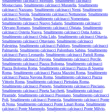
Smaltimento calcinacci Morlupo
,
Smaltimento calcinacci
Mostacciano
,
Smaltimento calcinacci Muratella
,
Smaltimento
calcinacci Nazzano
,
Smaltimento calcinacci Nemi
,
Smaltimento
calcinacci Nerola
,
Smaltimento calcinacci Nettunense
,
Smaltimento
calcinacci Nettuno
,
Smaltimento calcinacci Nomentana
,
Smaltimento calcinacci Nuovo Salario
,
Smaltimento calcinacci
Olevano Romano
,
Smaltimento calcinacci Olgiata
,
Smaltimento
calcinacci Osteria Nuova
,
Smaltimento calcinacci Ostia Antica
,
Smaltimento calcinacci Ostia Lido
,
Smaltimento calcinacci Ottavia
,
Smaltimento calcinacci Ottaviano
,
Smaltimento calcinacci
Palestrina
,
Smaltimento calcinacci Palidoro
,
Smaltimento calcinacci
Palmarola
,
Smaltimento calcinacci Palombara Sabina
,
Smaltimento
calcinacci Parco Leonardo
,
Smaltimento calcinacci Parioli Roma
,
Smaltimento calcinacci Pavona
,
Smaltimento calcinacci Percile
,
Smaltimento calcinacci Piazza Bologna
,
Smaltimento calcinacci
Piazza Bologna Roma
,
Smaltimento calcinacci Piazza di Spagna
Roma
,
Smaltimento calcinacci Piazza Mazzini Roma
,
Smaltimento
calcinacci Piazza Navona Roma
,
Smaltimento calcinacci Piazza
Vittorio Roma
,
Smaltimento calcinacci Pietralata Roma
,
Smaltimento calcinacci Pigneto
,
Smaltimento calcinacci Pinciano
,
Smaltimento calcinacci Pineta Sacchetti
,
Smaltimento calcinacci
Piramide
,
Smaltimento calcinacci Pisoniano
,
Smaltimento calcinacci
Poli
,
Smaltimento calcinacci Pomezia
,
Smaltimento calcinacci Ponte
di Nona
,
Smaltimento calcinacci Ponte Linari Roma
,
Smaltimento
calcinacci Ponte Mammolo
,
Smaltimento calcinacci Ponte Milvio
,