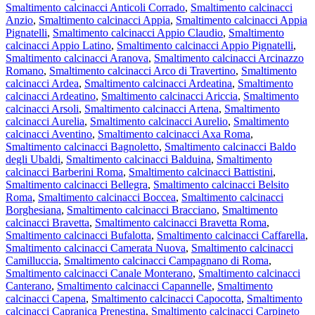
Smaltimento calcinacci Anticoli Corrado
,
Smaltimento calcinacci
Anzio
,
Smaltimento calcinacci Appia
,
Smaltimento calcinacci Appia
Pignatelli
,
Smaltimento calcinacci Appio Claudio
,
Smaltimento
calcinacci Appio Latino
,
Smaltimento calcinacci Appio Pignatelli
,
Smaltimento calcinacci Aranova
,
Smaltimento calcinacci Arcinazzo
Romano
,
Smaltimento calcinacci Arco di Travertino
,
Smaltimento
calcinacci Ardea
,
Smaltimento calcinacci Ardeatina
,
Smaltimento
calcinacci Ardeatino
,
Smaltimento calcinacci Ariccia
,
Smaltimento
calcinacci Arsoli
,
Smaltimento calcinacci Artena
,
Smaltimento
calcinacci Aurelia
,
Smaltimento calcinacci Aurelio
,
Smaltimento
calcinacci Aventino
,
Smaltimento calcinacci Axa Roma
,
Smaltimento calcinacci Bagnoletto
,
Smaltimento calcinacci Baldo
degli Ubaldi
,
Smaltimento calcinacci Balduina
,
Smaltimento
calcinacci Barberini Roma
,
Smaltimento calcinacci Battistini
,
Smaltimento calcinacci Bellegra
,
Smaltimento calcinacci Belsito
Roma
,
Smaltimento calcinacci Boccea
,
Smaltimento calcinacci
Borghesiana
,
Smaltimento calcinacci Bracciano
,
Smaltimento
calcinacci Bravetta
,
Smaltimento calcinacci Bravetta Roma
,
Smaltimento calcinacci Bufalotta
,
Smaltimento calcinacci Caffarella
,
Smaltimento calcinacci Camerata Nuova
,
Smaltimento calcinacci
Camilluccia
,
Smaltimento calcinacci Campagnano di Roma
,
Smaltimento calcinacci Canale Monterano
,
Smaltimento calcinacci
Canterano
,
Smaltimento calcinacci Capannelle
,
Smaltimento
calcinacci Capena
,
Smaltimento calcinacci Capocotta
,
Smaltimento
calcinacci Capranica Prenestina
,
Smaltimento calcinacci Carpineto