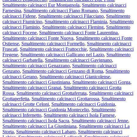
Smaltimento calcinacci Eur Montagnola
,
Smaltimento calcinacci
Farnesina
,
Smaltimento calcinacci Fiano Romano
,
Smaltimento
calcinacci Fidene
,
Smaltimento calcinacci Filacciano
,
Smaltimento
calcinacci Fiumicino
,
Smaltimento calcinacci Flaminia
,
Smaltimento
calcinacci Flaminio
,
Smaltimento calcinacci Fleming
,
Smaltimento
calcinacci Focene
,
Smaltimento calcinacci Fonte Laurentina
,
Smaltimento calcinacci Fonte Nuova
,
Smaltimento calcinacci Fonte
Ostiense
,
Smaltimento calcinacci Formello
,
Smaltimento calcinacci
Frascati
,
Smaltimento calcinacci Frattocchie
,
Smaltimento calcinacci
Fregene
,
Smaltimento calcinacci Gallicano nel Lazio
,
Smaltimento
calcinacci Garbatella
,
Smaltimento calcinacci Gavignano
,
Smaltimento calcinacci Genazzano
,
Smaltimento calcinacci
Genzano
,
Smaltimento calcinacci Genzano di Roma
,
Smaltimento
calcinacci Gerano
,
Smaltimento calcinacci Gianicolense
,
Smaltimento calcinacci Giustiniana
,
Smaltimento calcinacci Gorga
,
Smaltimento calcinacci Granai
,
Smaltimento calcinacci Grotta
Rossa
,
Smaltimento calcinacci Grottaferrata
,
Smaltimento calcinacci
Grottaperfetta
,
Smaltimento calcinacci Grottarossa
,
Smaltimento
calcinacci Grotte Celoni
,
Smaltimento calcinacci Guidonia
,
Smaltimento calcinacci Guidonia Montecelio
,
Smaltimento
calcinacci Infernetto
,
Smaltimento calcinacci Isola Farnese
,
Smaltimento calcinacci Isola Sacra
,
Smaltimento calcinacci Jenne
,
Smaltimento calcinacci La Giustiniana
,
Smaltimento calcinacci La
Storta
,
Smaltimento calcinacci Labaro
,
Smaltimento calcinacci