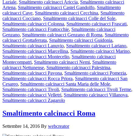
Laziale
,
Smaltimento calcinacci Ariccia
,
Smaltimento calcinacci
Artena
,
Smaltimento calcinacci Castel Gandolfo
,
Smaltimento
calcinacci Cave
,
Smaltimento calcinacci Cecchina
,
Smaltimento
calcinacci Cocciano
,
Smaltimento calcinacci Colle del Sole
,
Smaltimento calcinacci Colonna
,
Smaltimento calcinacci Frascati
,
Smaltimento calcinacci Frattocchie
,
Smaltimento calcinacci
Genzano
,
Smaltimento calcinacci Genzano di Roma
,
Smaltimento
calcinacci Grottaferrata
,
Smaltimento calcinacci Guidonia
,
Smaltimento calcinacci Lanuvio
,
Smaltimento calcinacci Lariano
,
Smaltimento calcinacci Marcellina
,
Smaltimento calcinacci Marino
,
Smaltimento calcinacci Montecelio
,
Smaltimento calcinacci
Montecompatri
,
Smaltimento calcinacci Nemi
,
Smaltimento
calcinacci Nettunense
,
Smaltimento calcinacci Palestrina
,
Smaltimento calcinacci Pavona
,
Smaltimento calcinacci Pomezia
,
Smaltimento calcinacci Rocca Priora
,
Smaltimento calcinacci San
Cesareo
,
Smaltimento calcinacci Santa Maria delle Mole
,
Smaltimento calcinacci Tivoli
,
Smaltimento calcinacci Tivoli Terme
,
Smaltimento calcinacci Velletri
,
Smaltimento calcinacci Villanova
,
Smaltimento calcinacci Zagarolo
Smaltimento calcinacci Roma
Settembre 14, 2016
By
webcreator