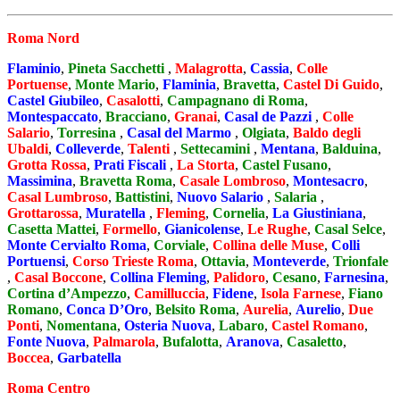
Roma Nord
Flaminio
,
Pineta Sacchetti
,
Malagrotta
,
Cassia
,
Colle
Portuense
,
Monte Mario
,
Flaminia
,
Bravetta
,
Castel Di Guido
,
Castel Giubileo
,
Casalotti
,
Campagnano di Roma
,
Montespaccato
,
Bracciano
,
Granai
,
Casal de Pazzi
,
Colle
Salario
,
Torresina
,
Casal del Marmo
,
Olgiata
,
Baldo degli
Ubaldi
,
Colleverde
,
Talenti
,
Settecamini
,
Mentana
,
Balduina
,
Grotta Rossa
,
Prati Fiscali
,
La Storta
,
Castel Fusano
,
Massimina
,
Bravetta Roma
,
Casale Lombroso
,
Montesacro
,
Casal Lumbroso
,
Battistini
,
Nuovo Salario
,
Salaria
,
Grottarossa
,
Muratella
,
Fleming
,
Cornelia
,
La Giustiniana
,
Casetta Mattei
,
Formello
,
Gianicolense
,
Le Rughe
,
Casal Selce
,
Monte Cervialto Roma
,
Corviale
,
Collina delle Muse
,
Colli
Portuensi
,
Corso Trieste Roma
,
Ottavia
,
Monteverde
,
Trionfale
,
Casal Boccone
,
Collina Fleming
,
Palidoro
,
Cesano
,
Farnesina
,
Cortina d’Ampezzo
,
Camilluccia
,
Fidene
,
Isola Farnese
,
Fiano
Romano
,
Conca D’Oro
,
Belsito Roma
,
Aurelia
,
Aurelio
,
Due
Ponti
,
Nomentana
,
Osteria Nuova
,
Labaro
,
Castel Romano
,
Fonte Nuova
,
Palmarola
,
Bufalotta
,
Aranova
,
Casaletto
,
Boccea
,
Garbatella
Roma Centro