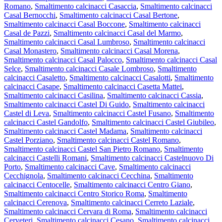
Romano
,
Smaltimento calcinacci Casaccia
,
Smaltimento calcinacci
Casal Bernocchi
,
Smaltimento calcinacci Casal Bertone
,
Smaltimento calcinacci Casal Boccone
,
Smaltimento calcinacci
Casal de Pazzi
,
Smaltimento calcinacci Casal del Marmo
,
Smaltimento calcinacci Casal Lumbroso
,
Smaltimento calcinacci
Casal Monastero
,
Smaltimento calcinacci Casal Morena
,
Smaltimento calcinacci Casal Palocco
,
Smaltimento calcinacci Casal
Selce
,
Smaltimento calcinacci Casale Lombroso
,
Smaltimento
calcinacci Casaletto
,
Smaltimento calcinacci Casalotti
,
Smaltimento
calcinacci Casape
,
Smaltimento calcinacci Casetta Mattei
,
Smaltimento calcinacci Casilina
,
Smaltimento calcinacci Cassia
,
Smaltimento calcinacci Castel Di Guido
,
Smaltimento calcinacci
Castel di Leva
,
Smaltimento calcinacci Castel Fusano
,
Smaltimento
calcinacci Castel Gandolfo
,
Smaltimento calcinacci Castel Giubileo
,
Smaltimento calcinacci Castel Madama
,
Smaltimento calcinacci
Castel Porziano
,
Smaltimento calcinacci Castel Romano
,
Smaltimento calcinacci Castel San Pietro Romano
,
Smaltimento
calcinacci Castelli Romani
,
Smaltimento calcinacci Castelnuovo Di
Porto
,
Smaltimento calcinacci Cave
,
Smaltimento calcinacci
Cecchignola
,
Smaltimento calcinacci Cecchina
,
Smaltimento
calcinacci Centocelle
,
Smaltimento calcinacci Centro Giano
,
Smaltimento calcinacci Centro Storico Roma
,
Smaltimento
calcinacci Cerenova
,
Smaltimento calcinacci Cerreto Laziale
,
Smaltimento calcinacci Cervara di Roma
,
Smaltimento calcinacci
Cerveteri
,
Smaltimento calcinacci Cesano
,
Smaltimento calcinacci