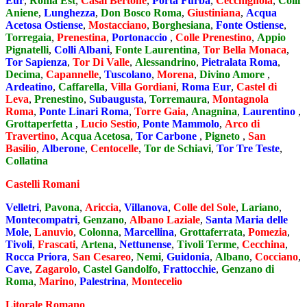
Eur
,
Roma Est
,
Casal Bertone
,
Porta Furba
,
Cecchignola
,
Colli
Aniene
,
Lunghezza
,
Don Bosco Roma
,
Giustiniana
,
Acqua
Acetosa Ostiense
,
Mostacciano
,
Borghesiana
,
Fonte Ostiense
,
Torregaia
,
Prenestina
,
Portonaccio
,
Colle Prenestino
,
Appio
Pignatelli
,
Colli Albani
,
Fonte Laurentina
,
Tor Bella Monaca
,
Tor Sapienza
,
Tor Di Valle
,
Alessandrino
,
Pietralata Roma
,
Decima
,
Capannelle
,
Tuscolano
,
Morena
,
Divino Amore
,
Ardeatino
,
Caffarella
,
Villa Gordiani
,
Roma Eur
,
Castel di
Leva
,
Prenestino
,
Subaugusta
,
Torremaura
,
Montagnola
Roma
,
Ponte Linari Roma
,
Torre Gaia
,
Anagnina
,
Laurentino
,
Grottaperfetta
,
Lucio Sestio
,
Ponte Mammolo
,
Arco di
Travertino
,
Acqua Acetosa
,
Tor Carbone
,
Pigneto
,
San
Basilio
,
Alberone
,
Centocelle
,
Tor de Schiavi
,
Tor Tre Teste
,
Collatina
Castelli Romani
Velletri
,
Pavona
,
Ariccia
,
Villanova
,
Colle del Sole
,
Lariano
,
Montecompatri
,
Genzano
,
Albano Laziale
,
Santa Maria delle
Mole
,
Lanuvio
,
Colonna
,
Marcellina
,
Grottaferrata
,
Pomezia
,
Tivoli
,
Frascati
,
Artena
,
Nettunense
,
Tivoli Terme
,
Cecchina
,
Rocca Priora
,
San Cesareo
,
Nemi
,
Guidonia
,
Albano
,
Cocciano
,
Cave
,
Zagarolo
,
Castel Gandolfo
,
Frattocchie
,
Genzano di
Roma
,
Marino
,
Palestrina
,
Montecelio
Litorale Romano