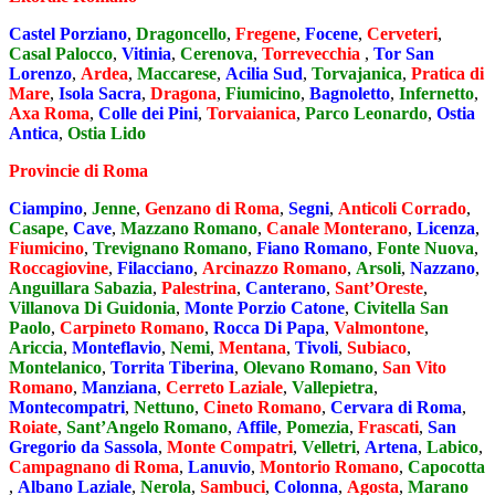
Castel Porziano
,
Dragoncello
,
Fregene
,
Focene
,
Cerveteri
,
Casal Palocco
,
Vitinia
,
Cerenova
,
Torrevecchia
,
Tor San
Lorenzo
,
Ardea
,
Maccarese
,
Acilia Sud
,
Torvajanica
,
Pratica di
Mare
,
Isola Sacra
,
Dragona
,
Fiumicino
,
Bagnoletto
,
Infernetto
,
Axa Roma
,
Colle dei Pini
,
Torvaianica
,
Parco Leonardo
,
Ostia
Antica
,
Ostia Lido
Provincie di Roma
Ciampino
,
Jenne
,
Genzano di Roma
,
Segni
,
Anticoli Corrado
,
Casape
,
Cave
,
Mazzano Romano
,
Canale Monterano
,
Licenza
,
Fiumicino
,
Trevignano Romano
,
Fiano Romano
,
Fonte Nuova
,
Roccagiovine
,
Filacciano
,
Arcinazzo Romano
,
Arsoli
,
Nazzano
,
Anguillara Sabazia
,
Palestrina
,
Canterano
,
Sant’Oreste
,
Villanova Di Guidonia
,
Monte Porzio Catone
,
Civitella San
Paolo
,
Carpineto Romano
,
Rocca Di Papa
,
Valmontone
,
Ariccia
,
Monteflavio
,
Nemi
,
Mentana
,
Tivoli
,
Subiaco
,
Montelanico
,
Torrita Tiberina
,
Olevano Romano
,
San Vito
Romano
,
Manziana
,
Cerreto Laziale
,
Vallepietra
,
Montecompatri
,
Nettuno
,
Cineto Romano
,
Cervara di Roma
,
Roiate
,
Sant’Angelo Romano
,
Affile
,
Pomezia
,
Frascati
,
San
Gregorio da Sassola
,
Monte Compatri
,
Velletri
,
Artena
,
Labico
,
Campagnano di Roma
,
Lanuvio
,
Montorio Romano
,
Capocotta
,
Albano Laziale
,
Nerola
,
Sambuci
,
Colonna
,
Agosta
,
Marano