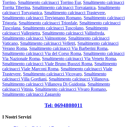
Torrino
,
Smaltimento calcinacci Torrino Eur
,
Smaltimento calcinacci
Torrita Tiberina
,
Smaltimento calcinacci Torvaianica
,
Smaltimento
calcinacci Torvajanica
,
Smaltimento calcinacci Trastevere
,
Smaltimento calcinacci Trevignano Romano
,
Smaltimento calcinacci
Trigoria
,
Smaltimento calcinacci Trionfale
,
Smaltimento calcinacci
Tuscolana
,
Smaltimento calcinacci Tuscolano
,
Smaltimento
calcinacci Vallepietra
,
Smaltimento calcinacci Vallinfreda
,
Smaltimento calcinacci Valmontone
,
Smaltimento calcinacci
Vaticano
,
Smaltimento calcinacci Velletri
,
Smaltimento calcinacci
Verano Roma
,
Smaltimento calcinacci Via Barberini Roma
,
Smaltimento calcinacci Via del Corso Roma
,
Smaltimento calcinacci
Via Nazionale Roma
,
Smaltimento calcinacci Via Veneto Roma
,
Smaltimento calcinacci Viale Bruno Buozzi Roma
,
Smaltimento
calcinacci Viale Marconi Roma
,
Smaltimento calcinacci Viale
Trastevere
,
Smaltimento calcinacci Vicovaro
,
Smaltimento
calcinacci Villa Gordiani
,
Smaltimento calcinacci Villanova
,
Smaltimento calcinacci Villanova Di Guidonia
,
Smaltimento
calcinacci Vitinia
,
Smaltimento calcinacci Vivaro Romano
,
Smaltimento calcinacci Zagarolo
Tel: 0694808011
I Nostri Servizi