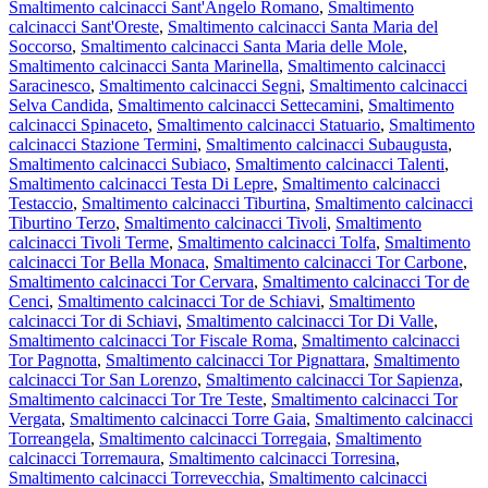
Smaltimento calcinacci Sant'Angelo Romano
,
Smaltimento
calcinacci Sant'Oreste
,
Smaltimento calcinacci Santa Maria del
Soccorso
,
Smaltimento calcinacci Santa Maria delle Mole
,
Smaltimento calcinacci Santa Marinella
,
Smaltimento calcinacci
Saracinesco
,
Smaltimento calcinacci Segni
,
Smaltimento calcinacci
Selva Candida
,
Smaltimento calcinacci Settecamini
,
Smaltimento
calcinacci Spinaceto
,
Smaltimento calcinacci Statuario
,
Smaltimento
calcinacci Stazione Termini
,
Smaltimento calcinacci Subaugusta
,
Smaltimento calcinacci Subiaco
,
Smaltimento calcinacci Talenti
,
Smaltimento calcinacci Testa Di Lepre
,
Smaltimento calcinacci
Testaccio
,
Smaltimento calcinacci Tiburtina
,
Smaltimento calcinacci
Tiburtino Terzo
,
Smaltimento calcinacci Tivoli
,
Smaltimento
calcinacci Tivoli Terme
,
Smaltimento calcinacci Tolfa
,
Smaltimento
calcinacci Tor Bella Monaca
,
Smaltimento calcinacci Tor Carbone
,
Smaltimento calcinacci Tor Cervara
,
Smaltimento calcinacci Tor de
Cenci
,
Smaltimento calcinacci Tor de Schiavi
,
Smaltimento
calcinacci Tor di Schiavi
,
Smaltimento calcinacci Tor Di Valle
,
Smaltimento calcinacci Tor Fiscale Roma
,
Smaltimento calcinacci
Tor Pagnotta
,
Smaltimento calcinacci Tor Pignattara
,
Smaltimento
calcinacci Tor San Lorenzo
,
Smaltimento calcinacci Tor Sapienza
,
Smaltimento calcinacci Tor Tre Teste
,
Smaltimento calcinacci Tor
Vergata
,
Smaltimento calcinacci Torre Gaia
,
Smaltimento calcinacci
Torreangela
,
Smaltimento calcinacci Torregaia
,
Smaltimento
calcinacci Torremaura
,
Smaltimento calcinacci Torresina
,
Smaltimento calcinacci Torrevecchia
,
Smaltimento calcinacci