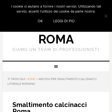
I cookie ci aiutano a fornire i nostri servizi. Utilizzando tali
SMALTIMENTO
servizi, accetti l'utilizzo dei cookie da parte nostra.
OK
LEGGI DI PIÙ
CALCINACCI
ROMA
SIAMO UN TEAM DI PROFESSIONISTI
TI TROVI QUI:
HOME
/
ARCHIVI PER SMALTIMENTO CALCINACCI
LITORALE ROMANO
Smaltimento calcinacci
Roma