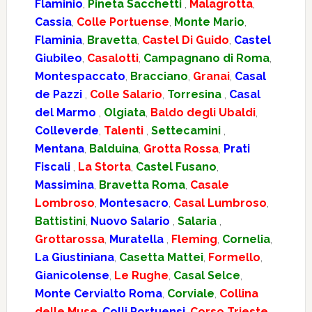
Flaminio
,
Pineta Sacchetti
,
Malagrotta
,
Cassia
,
Colle Portuense
,
Monte Mario
,
Flaminia
,
Bravetta
,
Castel Di Guido
,
Castel
Giubileo
,
Casalotti
,
Campagnano di Roma
,
Montespaccato
,
Bracciano
,
Granai
,
Casal
de Pazzi
,
Colle Salario
,
Torresina
,
Casal
del Marmo
,
Olgiata
,
Baldo degli Ubaldi
,
Colleverde
,
Talenti
,
Settecamini
,
Mentana
,
Balduina
,
Grotta Rossa
,
Prati
Fiscali
,
La Storta
,
Castel Fusano
,
Massimina
,
Bravetta Roma
,
Casale
Lombroso
,
Montesacro
,
Casal Lumbroso
,
Battistini
,
Nuovo Salario
,
Salaria
,
Grottarossa
,
Muratella
,
Fleming
,
Cornelia
,
La Giustiniana
,
Casetta Mattei
,
Formello
,
Gianicolense
,
Le Rughe
,
Casal Selce
,
Monte Cervialto Roma
,
Corviale
,
Collina
delle Muse
,
Colli Portuensi
,
Corso Trieste