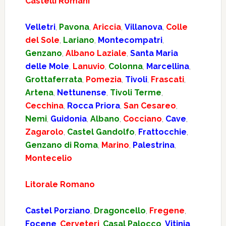
Castelli Romani
Velletri
,
Pavona
,
Ariccia
,
Villanova
,
Colle
del Sole
,
Lariano
,
Montecompatri
,
Genzano
,
Albano Laziale
,
Santa Maria
delle Mole
,
Lanuvio
,
Colonna
,
Marcellina
,
Grottaferrata
,
Pomezia
,
Tivoli
,
Frascati
,
Artena
,
Nettunense
,
Tivoli Terme
,
Cecchina
,
Rocca Priora
,
San Cesareo
,
Nemi
,
Guidonia
,
Albano
,
Cocciano
,
Cave
,
Zagarolo
,
Castel Gandolfo
,
Frattocchie
,
Genzano di Roma
,
Marino
,
Palestrina
,
Montecelio
Litorale Romano
Castel Porziano
,
Dragoncello
,
Fregene
,
Focene
,
Cerveteri
,
Casal Palocco
,
Vitinia
,