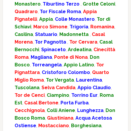
Monastero
,
Tiburtino Terzo
,
Grotte Celoni
,
Quadraro
,
Tor Fiscale Roma
,
Appia
Pignatelli
,
Appia
,
Colle Monastero
,
Tor di
Schiavi
,
Marco Simone
,
Trigoria
,
Romanina
,
Casilina
,
Statuario
,
Madonnetta
,
Casal
Morena
,
Tor Pagnotta
,
Tor Cervara
,
Casal
Bernocchi
,
Spinaceto
,
Ardeatina
,
Cinecittà
Roma
,
Magliana
,
Ponte di Nona
,
Don
Bosco
,
Torreangela
,
Appio Latino
,
Tor
Pignattara
,
Cristoforo Colombo
,
Quarto
Miglio Roma
,
Tor Vergata
,
Laurentina
,
Tuscolana
,
Selva Candida
,
Appio Claudio
,
Tor de Cenci
,
Ciampino
,
Torrino Eur
,
Roma
Est
,
Casal Bertone
,
Porta Furba
,
Cecchignola
,
Colli Aniene
,
Lunghezza
,
Don
Bosco Roma
,
Giustiniana
,
Acqua Acetosa
Ostiense
,
Mostacciano
,
Borghesiana
,