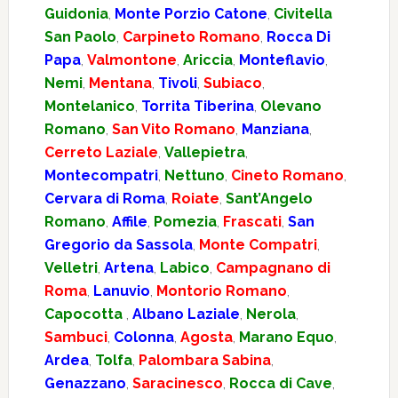
Guidonia
,
Monte Porzio Catone
,
Civitella
San Paolo
,
Carpineto Romano
,
Rocca Di
Papa
,
Valmontone
,
Ariccia
,
Monteflavio
,
Nemi
,
Mentana
,
Tivoli
,
Subiaco
,
Montelanico
,
Torrita Tiberina
,
Olevano
Romano
,
San Vito Romano
,
Manziana
,
Cerreto Laziale
,
Vallepietra
,
Montecompatri
,
Nettuno
,
Cineto Romano
,
Cervara di Roma
,
Roiate
,
Sant’Angelo
Romano
,
Affile
,
Pomezia
,
Frascati
,
San
Gregorio da Sassola
,
Monte Compatri
,
Velletri
,
Artena
,
Labico
,
Campagnano di
Roma
,
Lanuvio
,
Montorio Romano
,
Capocotta
,
Albano Laziale
,
Nerola
,
Sambuci
,
Colonna
,
Agosta
,
Marano Equo
,
Ardea
,
Tolfa
,
Palombara Sabina
,
Genazzano
,
Saracinesco
,
Rocca di Cave
,