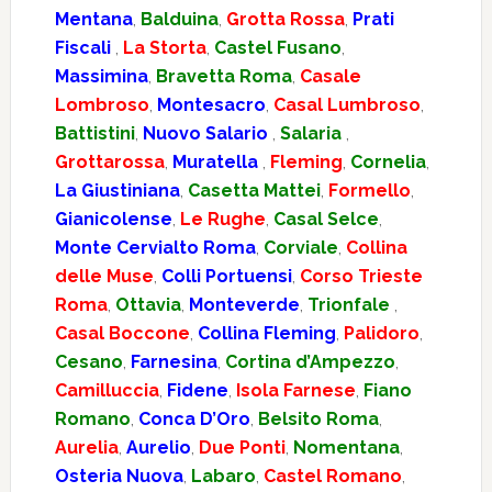
Mentana
,
Balduina
,
Grotta Rossa
,
Prati
Fiscali
,
La Storta
,
Castel Fusano
,
Massimina
,
Bravetta Roma
,
Casale
Lombroso
,
Montesacro
,
Casal Lumbroso
,
Battistini
,
Nuovo Salario
,
Salaria
,
Grottarossa
,
Muratella
,
Fleming
,
Cornelia
,
La Giustiniana
,
Casetta Mattei
,
Formello
,
Gianicolense
,
Le Rughe
,
Casal Selce
,
Monte Cervialto Roma
,
Corviale
,
Collina
delle Muse
,
Colli Portuensi
,
Corso Trieste
Roma
,
Ottavia
,
Monteverde
,
Trionfale
,
Casal Boccone
,
Collina Fleming
,
Palidoro
,
Cesano
,
Farnesina
,
Cortina d’Ampezzo
,
Camilluccia
,
Fidene
,
Isola Farnese
,
Fiano
Romano
,
Conca D’Oro
,
Belsito Roma
,
Aurelia
,
Aurelio
,
Due Ponti
,
Nomentana
,
Osteria Nuova
,
Labaro
,
Castel Romano
,