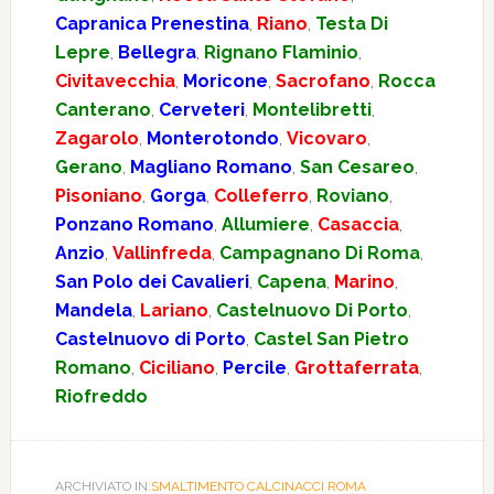
Capranica Prenestina
,
Riano
,
Testa Di
Lepre
,
Bellegra
,
Rignano Flaminio
,
Civitavecchia
,
Moricone
,
Sacrofano
,
Rocca
Canterano
,
Cerveteri
,
Montelibretti
,
Zagarolo
,
Monterotondo
,
Vicovaro
,
Gerano
,
Magliano Romano
,
San Cesareo
,
Pisoniano
,
Gorga
,
Colleferro
,
Roviano
,
Ponzano Romano
,
Allumiere
,
Casaccia
,
Anzio
,
Vallinfreda
,
Campagnano Di Roma
,
San Polo dei Cavalieri
,
Capena
,
Marino
,
Mandela
,
Lariano
,
Castelnuovo Di Porto
,
Castelnuovo di Porto
,
Castel San Pietro
Romano
,
Ciciliano
,
Percile
,
Grottaferrata
,
Riofreddo
ARCHIVIATO IN:
SMALTIMENTO CALCINACCI ROMA