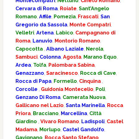
Montecompatri
,
Nettuno
,
Cineto Romano
,
Cervara di Roma
,
Roiate
,
Sant’Angelo
Romano
,
Affile
,
Pomezia
,
Frascati
,
San
Gregorio da Sassola
,
Monte Compatri
,
Velletri
,
Artena
,
Labico
,
Campagnano di
Roma
,
Lanuvio
,
Montorio Romano
,
Capocotta
,
Albano Laziale
,
Nerola
,
Sambuci
,
Colonna
,
Agosta
,
Marano Equo
,
Ardea
,
Tolfa
,
Palombara Sabina
,
Genazzano
,
Saracinesco
,
Rocca di Cave
,
Rocca di Papa
,
Formello
,
Cinquina
,
Corcolle
,
Guidonia Montecelio
,
Poli
,
Genzano Di Roma
,
Camerata Nuova
,
Gallicano nel Lazio
,
Santa Marinella
,
Rocca
Priora
,
Bracciano
,
Marcellina
,
Città
Giardino
,
Vivaro Romano
,
Ladispoli
,
Castel
Madama
,
Morlupo
,
Castel Gandolfo
,
Gavignano
,
Rocca Santo Stefano
,