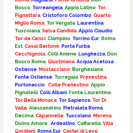
Bosco
,
Torreangela
,
Appio Latino
,
Tor
Pignattara
,
Cristoforo Colombo
,
Quarto
Miglio Roma
,
Tor Vergata
,
Laurentina
,
Tuscolana
,
Selva Candida
,
Appio Claudio
,
Tor de Cenci
,
Ciampino
,
Torrino Eur
,
Roma
Est
,
Casal Bertone
,
Porta Furba
,
Cecchignola
,
Colli Aniene
,
Lunghezza
,
Don
Bosco Roma
,
Giustiniana
,
Acqua Acetosa
Ostiense
,
Mostacciano
,
Borghesiana
,
Fonte Ostiense
,
Torregaia
,
Prenestina
,
Portonaccio
,
Colle Prenestino
,
Appio
Pignatelli
,
Colli Albani
,
Fonte Laurentina
,
Tor Bella Monaca
,
Tor Sapienza
,
Tor Di
Valle
,
Alessandrino
,
Pietralata Roma
,
Decima
,
Capannelle
,
Tuscolano
,
Morena
,
Divino Amore
,
Ardeatino
,
Caffarella
,
Villa
Gordiani
,
Roma Eur
,
Castel di Leva
,