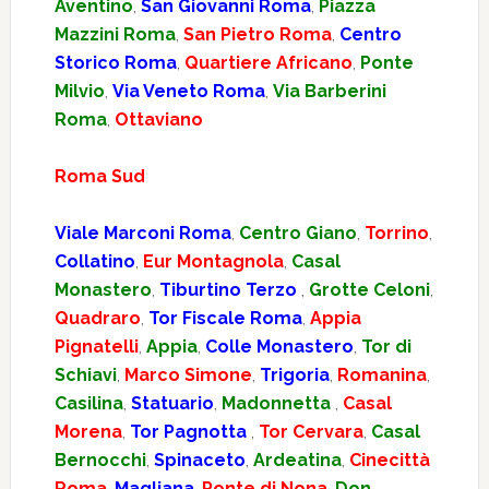
Aventino
,
San Giovanni Roma
,
Piazza
Mazzini Roma
,
San Pietro Roma
,
Centro
Storico Roma
,
Quartiere Africano
,
Ponte
Milvio
,
Via Veneto Roma
,
Via Barberini
Roma
,
Ottaviano
Roma Sud
Viale Marconi Roma
,
Centro Giano
,
Torrino
,
Collatino
,
Eur Montagnola
,
Casal
Monastero
,
Tiburtino Terzo
,
Grotte Celoni
,
Quadraro
,
Tor Fiscale Roma
,
Appia
Pignatelli
,
Appia
,
Colle Monastero
,
Tor di
Schiavi
,
Marco Simone
,
Trigoria
,
Romanina
,
Casilina
,
Statuario
,
Madonnetta
,
Casal
Morena
,
Tor Pagnotta
,
Tor Cervara
,
Casal
Bernocchi
,
Spinaceto
,
Ardeatina
,
Cinecittà
Roma
,
Magliana
,
Ponte di Nona
,
Don