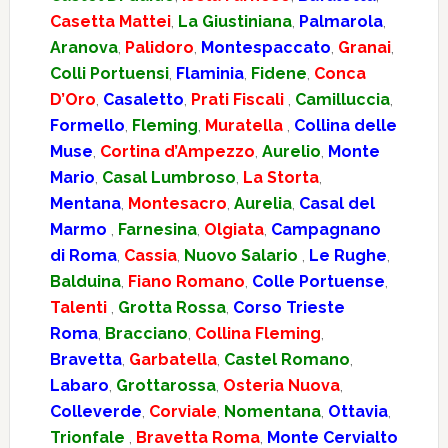
Casetta Mattei
,
La Giustiniana
,
Palmarola
,
Aranova
,
Palidoro
,
Montespaccato
,
Granai
,
Colli Portuensi
,
Flaminia
,
Fidene
,
Conca
D’Oro
,
Casaletto
,
Prati Fiscali
,
Camilluccia
,
Formello
,
Fleming
,
Muratella
,
Collina delle
Muse
,
Cortina d’Ampezzo
,
Aurelio
,
Monte
Mario
,
Casal Lumbroso
,
La Storta
,
Mentana
,
Montesacro
,
Aurelia
,
Casal del
Marmo
,
Farnesina
,
Olgiata
,
Campagnano
di Roma
,
Cassia
,
Nuovo Salario
,
Le Rughe
,
Balduina
,
Fiano Romano
,
Colle Portuense
,
Talenti
,
Grotta Rossa
,
Corso Trieste
Roma
,
Bracciano
,
Collina Fleming
,
Bravetta
,
Garbatella
,
Castel Romano
,
Labaro
,
Grottarossa
,
Osteria Nuova
,
Colleverde
,
Corviale
,
Nomentana
,
Ottavia
,
Trionfale
,
Bravetta Roma
,
Monte Cervialto