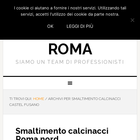
I cookie ci aiutano a fornire i nostri servizi. Utilizzando tali
SMALTIMENTO
servizi, accetti l'utilizzo dei cookie da parte nostra.
OK
LEGGI DI PIÙ
CALCINACCI
ROMA
SIAMO UN TEAM DI PROFESSIONISTI
TI TROVI QUI:
HOME
/
ARCHIVI PER SMALTIMENTO CALCINACCI
CASTEL FUSANO
Smaltimento calcinacci
Roma nord