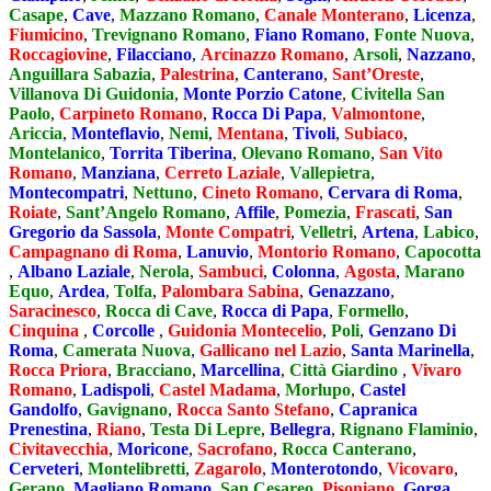
Casape
,
Cave
,
Mazzano Romano
,
Canale Monterano
,
Licenza
,
Fiumicino
,
Trevignano Romano
,
Fiano Romano
,
Fonte Nuova
,
Roccagiovine
,
Filacciano
,
Arcinazzo Romano
,
Arsoli
,
Nazzano
,
Anguillara Sabazia
,
Palestrina
,
Canterano
,
Sant’Oreste
,
Villanova Di Guidonia
,
Monte Porzio Catone
,
Civitella San
Paolo
,
Carpineto Romano
,
Rocca Di Papa
,
Valmontone
,
Ariccia
,
Monteflavio
,
Nemi
,
Mentana
,
Tivoli
,
Subiaco
,
Montelanico
,
Torrita Tiberina
,
Olevano Romano
,
San Vito
Romano
,
Manziana
,
Cerreto Laziale
,
Vallepietra
,
Montecompatri
,
Nettuno
,
Cineto Romano
,
Cervara di Roma
,
Roiate
,
Sant’Angelo Romano
,
Affile
,
Pomezia
,
Frascati
,
San
Gregorio da Sassola
,
Monte Compatri
,
Velletri
,
Artena
,
Labico
,
Campagnano di Roma
,
Lanuvio
,
Montorio Romano
,
Capocotta
,
Albano Laziale
,
Nerola
,
Sambuci
,
Colonna
,
Agosta
,
Marano
Equo
,
Ardea
,
Tolfa
,
Palombara Sabina
,
Genazzano
,
Saracinesco
,
Rocca di Cave
,
Rocca di Papa
,
Formello
,
Cinquina
,
Corcolle
,
Guidonia Montecelio
,
Poli
,
Genzano Di
Roma
,
Camerata Nuova
,
Gallicano nel Lazio
,
Santa Marinella
,
Rocca Priora
,
Bracciano
,
Marcellina
,
Città Giardino
,
Vivaro
Romano
,
Ladispoli
,
Castel Madama
,
Morlupo
,
Castel
Gandolfo
,
Gavignano
,
Rocca Santo Stefano
,
Capranica
Prenestina
,
Riano
,
Testa Di Lepre
,
Bellegra
,
Rignano Flaminio
,
Civitavecchia
,
Moricone
,
Sacrofano
,
Rocca Canterano
,
Cerveteri
,
Montelibretti
,
Zagarolo
,
Monterotondo
,
Vicovaro
,
Gerano
,
Magliano Romano
,
San Cesareo
,
Pisoniano
,
Gorga
,