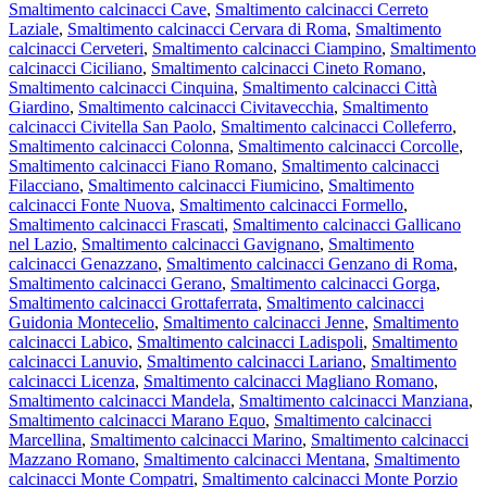
Smaltimento calcinacci Cave
,
Smaltimento calcinacci Cerreto
Laziale
,
Smaltimento calcinacci Cervara di Roma
,
Smaltimento
calcinacci Cerveteri
,
Smaltimento calcinacci Ciampino
,
Smaltimento
calcinacci Ciciliano
,
Smaltimento calcinacci Cineto Romano
,
Smaltimento calcinacci Cinquina
,
Smaltimento calcinacci Città
Giardino
,
Smaltimento calcinacci Civitavecchia
,
Smaltimento
calcinacci Civitella San Paolo
,
Smaltimento calcinacci Colleferro
,
Smaltimento calcinacci Colonna
,
Smaltimento calcinacci Corcolle
,
Smaltimento calcinacci Fiano Romano
,
Smaltimento calcinacci
Filacciano
,
Smaltimento calcinacci Fiumicino
,
Smaltimento
calcinacci Fonte Nuova
,
Smaltimento calcinacci Formello
,
Smaltimento calcinacci Frascati
,
Smaltimento calcinacci Gallicano
nel Lazio
,
Smaltimento calcinacci Gavignano
,
Smaltimento
calcinacci Genazzano
,
Smaltimento calcinacci Genzano di Roma
,
Smaltimento calcinacci Gerano
,
Smaltimento calcinacci Gorga
,
Smaltimento calcinacci Grottaferrata
,
Smaltimento calcinacci
Guidonia Montecelio
,
Smaltimento calcinacci Jenne
,
Smaltimento
calcinacci Labico
,
Smaltimento calcinacci Ladispoli
,
Smaltimento
calcinacci Lanuvio
,
Smaltimento calcinacci Lariano
,
Smaltimento
calcinacci Licenza
,
Smaltimento calcinacci Magliano Romano
,
Smaltimento calcinacci Mandela
,
Smaltimento calcinacci Manziana
,
Smaltimento calcinacci Marano Equo
,
Smaltimento calcinacci
Marcellina
,
Smaltimento calcinacci Marino
,
Smaltimento calcinacci
Mazzano Romano
,
Smaltimento calcinacci Mentana
,
Smaltimento
calcinacci Monte Compatri
,
Smaltimento calcinacci Monte Porzio