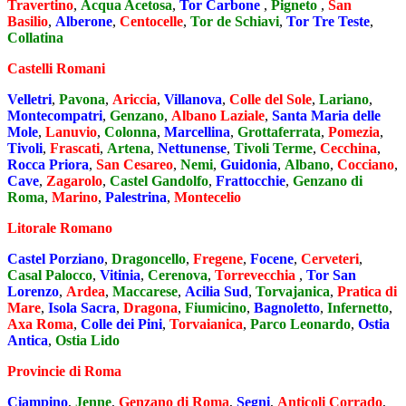
Travertino
,
Acqua Acetosa
,
Tor Carbone
,
Pigneto
,
San
Basilio
,
Alberone
,
Centocelle
,
Tor de Schiavi
,
Tor Tre Teste
,
Collatina
Castelli Romani
Velletri
,
Pavona
,
Ariccia
,
Villanova
,
Colle del Sole
,
Lariano
,
Montecompatri
,
Genzano
,
Albano Laziale
,
Santa Maria delle
Mole
,
Lanuvio
,
Colonna
,
Marcellina
,
Grottaferrata
,
Pomezia
,
Tivoli
,
Frascati
,
Artena
,
Nettunense
,
Tivoli Terme
,
Cecchina
,
Rocca Priora
,
San Cesareo
,
Nemi
,
Guidonia
,
Albano
,
Cocciano
,
Cave
,
Zagarolo
,
Castel Gandolfo
,
Frattocchie
,
Genzano di
Roma
,
Marino
,
Palestrina
,
Montecelio
Litorale Romano
Castel Porziano
,
Dragoncello
,
Fregene
,
Focene
,
Cerveteri
,
Casal Palocco
,
Vitinia
,
Cerenova
,
Torrevecchia
,
Tor San
Lorenzo
,
Ardea
,
Maccarese
,
Acilia Sud
,
Torvajanica
,
Pratica di
Mare
,
Isola Sacra
,
Dragona
,
Fiumicino
,
Bagnoletto
,
Infernetto
,
Axa Roma
,
Colle dei Pini
,
Torvaianica
,
Parco Leonardo
,
Ostia
Antica
,
Ostia Lido
Provincie di Roma
Ciampino
,
Jenne
,
Genzano di Roma
,
Segni
,
Anticoli Corrado
,