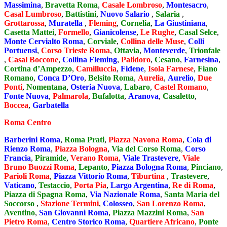
Massimina
,
Bravetta Roma
,
Casale Lombroso
,
Montesacro
,
Casal Lumbroso
,
Battistini
,
Nuovo Salario
,
Salaria
,
Grottarossa
,
Muratella
,
Fleming
,
Cornelia
,
La Giustiniana
,
Casetta Mattei
,
Formello
,
Gianicolense
,
Le Rughe
,
Casal Selce
,
Monte Cervialto Roma
,
Corviale
,
Collina delle Muse
,
Colli
Portuensi
,
Corso Trieste Roma
,
Ottavia
,
Monteverde
,
Trionfale
,
Casal Boccone
,
Collina Fleming
,
Palidoro
,
Cesano
,
Farnesina
,
Cortina d’Ampezzo
,
Camilluccia
,
Fidene
,
Isola Farnese
,
Fiano
Romano
,
Conca D’Oro
,
Belsito Roma
,
Aurelia
,
Aurelio
,
Due
Ponti
,
Nomentana
,
Osteria Nuova
,
Labaro
,
Castel Romano
,
Fonte Nuova
,
Palmarola
,
Bufalotta
,
Aranova
,
Casaletto
,
Boccea
,
Garbatella
Roma Centro
Barberini Roma
,
Roma Prati
,
Piazza Navona Roma
,
Cola di
Rienzo Roma
,
Piazza Bologna
,
Via del Corso Roma
,
Corso
Francia
,
Piramide
,
Verano Roma
,
Viale Trastevere
,
Viale
Bruno Buozzi Roma
,
Lepanto
,
Piazza Bologna Roma
,
Pinciano
,
Parioli Roma
,
Piazza Vittorio Roma
,
Tiburtina
,
Trastevere
,
Vaticano
,
Testaccio
,
Porta Pia
,
Largo Argentina
,
Re di Roma
,
Piazza di Spagna Roma
,
Via Nazionale Roma
,
Santa Maria del
Soccorso
,
Stazione Termini
,
Colosseo
,
San Lorenzo Roma
,
Aventino
,
San Giovanni Roma
,
Piazza Mazzini Roma
,
San
Pietro Roma
,
Centro Storico Roma
,
Quartiere Africano
,
Ponte