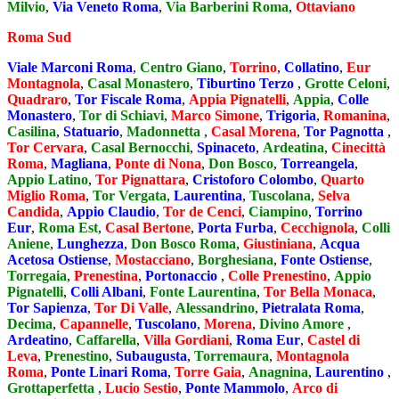
Milvio
,
Via Veneto Roma
,
Via Barberini Roma
,
Ottaviano
Roma Sud
Viale Marconi Roma
,
Centro Giano
,
Torrino
,
Collatino
,
Eur
Montagnola
,
Casal Monastero
,
Tiburtino Terzo
,
Grotte Celoni
,
Quadraro
,
Tor Fiscale Roma
,
Appia Pignatelli
,
Appia
,
Colle
Monastero
,
Tor di Schiavi
,
Marco Simone
,
Trigoria
,
Romanina
,
Casilina
,
Statuario
,
Madonnetta
,
Casal Morena
,
Tor Pagnotta
,
Tor Cervara
,
Casal Bernocchi
,
Spinaceto
,
Ardeatina
,
Cinecittà
Roma
,
Magliana
,
Ponte di Nona
,
Don Bosco
,
Torreangela
,
Appio Latino
,
Tor Pignattara
,
Cristoforo Colombo
,
Quarto
Miglio Roma
,
Tor Vergata
,
Laurentina
,
Tuscolana
,
Selva
Candida
,
Appio Claudio
,
Tor de Cenci
,
Ciampino
,
Torrino
Eur
,
Roma Est
,
Casal Bertone
,
Porta Furba
,
Cecchignola
,
Colli
Aniene
,
Lunghezza
,
Don Bosco Roma
,
Giustiniana
,
Acqua
Acetosa Ostiense
,
Mostacciano
,
Borghesiana
,
Fonte Ostiense
,
Torregaia
,
Prenestina
,
Portonaccio
,
Colle Prenestino
,
Appio
Pignatelli
,
Colli Albani
,
Fonte Laurentina
,
Tor Bella Monaca
,
Tor Sapienza
,
Tor Di Valle
,
Alessandrino
,
Pietralata Roma
,
Decima
,
Capannelle
,
Tuscolano
,
Morena
,
Divino Amore
,
Ardeatino
,
Caffarella
,
Villa Gordiani
,
Roma Eur
,
Castel di
Leva
,
Prenestino
,
Subaugusta
,
Torremaura
,
Montagnola
Roma
,
Ponte Linari Roma
,
Torre Gaia
,
Anagnina
,
Laurentino
,
Grottaperfetta
,
Lucio Sestio
,
Ponte Mammolo
,
Arco di