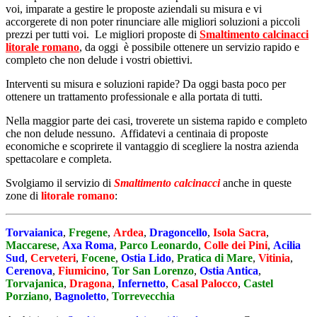
voi, imparate a gestire le proposte aziendali su misura e vi
accorgerete di non poter rinunciare alle migliori soluzioni a piccoli
prezzi per tutti voi. Le migliori proposte di
Smaltimento calcinacci
litorale romano
, da oggi è possibile ottenere un servizio rapido e
completo che non delude i vostri obiettivi.
Interventi su misura e soluzioni rapide? Da oggi basta poco per
ottenere un trattamento professionale e alla portata di tutti.
Nella maggior parte dei casi, troverete un sistema rapido e completo
che non delude nessuno. Affidatevi a centinaia di proposte
economiche e scoprirete il vantaggio di scegliere la nostra azienda
spettacolare e completa.
Svolgiamo il servizio di
Smaltimento calcinacci
anche in queste
zone di
litorale romano
:
Torvaianica
,
Fregene
,
Ardea
,
Dragoncello
,
Isola Sacra
,
Maccarese
,
Axa Roma
,
Parco Leonardo
,
Colle dei Pini
,
Acilia
Sud
,
Cerveteri
,
Focene
,
Ostia Lido
,
Pratica di Mare
,
Vitinia
,
Cerenova
,
Fiumicino
,
Tor San Lorenzo
,
Ostia Antica
,
Torvajanica
,
Dragona
,
Infernetto
,
Casal Palocco
,
Castel
Porziano
,
Bagnoletto
,
Torrevecchia