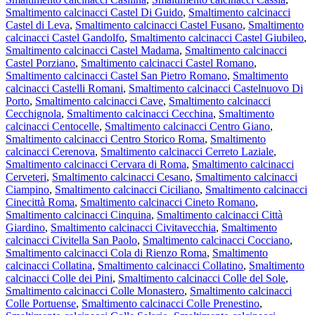
Smaltimento calcinacci Castel Di Guido
,
Smaltimento calcinacci
Castel di Leva
,
Smaltimento calcinacci Castel Fusano
,
Smaltimento
calcinacci Castel Gandolfo
,
Smaltimento calcinacci Castel Giubileo
,
Smaltimento calcinacci Castel Madama
,
Smaltimento calcinacci
Castel Porziano
,
Smaltimento calcinacci Castel Romano
,
Smaltimento calcinacci Castel San Pietro Romano
,
Smaltimento
calcinacci Castelli Romani
,
Smaltimento calcinacci Castelnuovo Di
Porto
,
Smaltimento calcinacci Cave
,
Smaltimento calcinacci
Cecchignola
,
Smaltimento calcinacci Cecchina
,
Smaltimento
calcinacci Centocelle
,
Smaltimento calcinacci Centro Giano
,
Smaltimento calcinacci Centro Storico Roma
,
Smaltimento
calcinacci Cerenova
,
Smaltimento calcinacci Cerreto Laziale
,
Smaltimento calcinacci Cervara di Roma
,
Smaltimento calcinacci
Cerveteri
,
Smaltimento calcinacci Cesano
,
Smaltimento calcinacci
Ciampino
,
Smaltimento calcinacci Ciciliano
,
Smaltimento calcinacci
Cinecittà Roma
,
Smaltimento calcinacci Cineto Romano
,
Smaltimento calcinacci Cinquina
,
Smaltimento calcinacci Città
Giardino
,
Smaltimento calcinacci Civitavecchia
,
Smaltimento
calcinacci Civitella San Paolo
,
Smaltimento calcinacci Cocciano
,
Smaltimento calcinacci Cola di Rienzo Roma
,
Smaltimento
calcinacci Collatina
,
Smaltimento calcinacci Collatino
,
Smaltimento
calcinacci Colle dei Pini
,
Smaltimento calcinacci Colle del Sole
,
Smaltimento calcinacci Colle Monastero
,
Smaltimento calcinacci
Colle Portuense
,
Smaltimento calcinacci Colle Prenestino
,