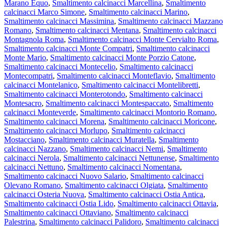
Marano Equo
,
Smaltimento calcinacci Marcellina
,
Smaltimento
calcinacci Marco Simone
,
Smaltimento calcinacci Marino
,
Smaltimento calcinacci Massimina
,
Smaltimento calcinacci Mazzano
Romano
,
Smaltimento calcinacci Mentana
,
Smaltimento calcinacci
Montagnola Roma
,
Smaltimento calcinacci Monte Cervialto Roma
,
Smaltimento calcinacci Monte Compatri
,
Smaltimento calcinacci
Monte Mario
,
Smaltimento calcinacci Monte Porzio Catone
,
Smaltimento calcinacci Montecelio
,
Smaltimento calcinacci
Montecompatri
,
Smaltimento calcinacci Monteflavio
,
Smaltimento
calcinacci Montelanico
,
Smaltimento calcinacci Montelibretti
,
Smaltimento calcinacci Monterotondo
,
Smaltimento calcinacci
Montesacro
,
Smaltimento calcinacci Montespaccato
,
Smaltimento
calcinacci Monteverde
,
Smaltimento calcinacci Montorio Romano
,
Smaltimento calcinacci Morena
,
Smaltimento calcinacci Moricone
,
Smaltimento calcinacci Morlupo
,
Smaltimento calcinacci
Mostacciano
,
Smaltimento calcinacci Muratella
,
Smaltimento
calcinacci Nazzano
,
Smaltimento calcinacci Nemi
,
Smaltimento
calcinacci Nerola
,
Smaltimento calcinacci Nettunense
,
Smaltimento
calcinacci Nettuno
,
Smaltimento calcinacci Nomentana
,
Smaltimento calcinacci Nuovo Salario
,
Smaltimento calcinacci
Olevano Romano
,
Smaltimento calcinacci Olgiata
,
Smaltimento
calcinacci Osteria Nuova
,
Smaltimento calcinacci Ostia Antica
,
Smaltimento calcinacci Ostia Lido
,
Smaltimento calcinacci Ottavia
,
Smaltimento calcinacci Ottaviano
,
Smaltimento calcinacci
Palestrina
,
Smaltimento calcinacci Palidoro
,
Smaltimento calcinacci