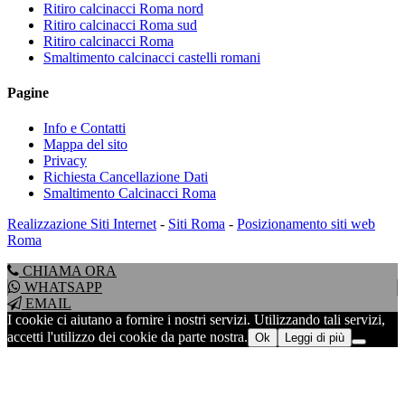
Ritiro calcinacci Roma nord
Ritiro calcinacci Roma sud
Ritiro calcinacci Roma
Smaltimento calcinacci castelli romani
Pagine
Info e Contatti
Mappa del sito
Privacy
Richiesta Cancellazione Dati
Smaltimento Calcinacci Roma
Realizzazione Siti Internet
-
Siti Roma
-
Posizionamento siti web
Roma
CHIAMA ORA
WHATSAPP
EMAIL
I cookie ci aiutano a fornire i nostri servizi. Utilizzando tali servizi,
accetti l'utilizzo dei cookie da parte nostra.
Ok
Leggi di più