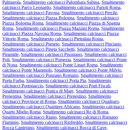
Palmarola
,
Smaltimento calcinacci Palombara Sabina
,
Smaltimento
calcinacci Parco Leonardo
,
Smaltimento calcinacci Parioli Roma
,
Smaltimento calcinacci Pavona
,
Smaltimento calcinacci Percile
,
Smaltimento calcinacci Piazza Bologna
,
Smaltimento calcinacci
Piazza Bologna Roma
,
Smaltimento calcinacci Piazza di Spagna
Roma
,
Smaltimento calcinacci Piazza Mazzini Roma
,
Smaltimento
calcinacci Piazza Navona Roma
,
Smaltimento calcinacci Piazza
Vittorio Roma
,
Smaltimento calcinacci Pietralata Roma
,
Smaltimento calcinacci Pigneto
,
Smaltimento calcinacci Pinciano
,
Smaltimento calcinacci Pineta Sacchetti
,
Smaltimento calcinacci
Piramide
,
Smaltimento calcinacci Pisoniano
,
Smaltimento calcinacci
Poli
,
Smaltimento calcinacci Pomezia
,
Smaltimento calcinacci Ponte
di Nona
,
Smaltimento calcinacci Ponte Linari Roma
,
Smaltimento
calcinacci Ponte Mammolo
,
Smaltimento calcinacci Ponte Milvio
,
Smaltimento calcinacci Ponzano Romano
,
Smaltimento calcinacci
Porta Furba
,
Smaltimento calcinacci Porta Pia
,
Smaltimento
calcinacci Portonaccio
,
Smaltimento calcinacci Prati Fiscali
,
Smaltimento calcinacci Pratica di Mare
,
Smaltimento calcinacci
Prenestina
,
Smaltimento calcinacci Prenestino
,
Smaltimento
calcinacci Provincie di Roma
,
Smaltimento calcinacci Quadraro
,
Smaltimento calcinacci Quartiere Africano
,
Smaltimento calcinacci
Quarto Miglio Roma
,
Smaltimento calcinacci Re di Roma
,
Smaltimento calcinacci Riano
,
Smaltimento calcinacci Rignano
Flaminio
,
Smaltimento calcinacci Riofreddo
,
Smaltimento calcinacci
Rocca Canterano
,
Smaltimento calcinacci Rocca di Cave
,