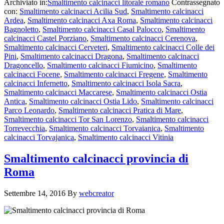
Archiviato in:
Smaltimento calcinacci litorale romano
Contrassegnato
con:
Smaltimento calcinacci Acilia Sud
,
Smaltimento calcinacci
Ardea
,
Smaltimento calcinacci Axa Roma
,
Smaltimento calcinacci
Bagnoletto
,
Smaltimento calcinacci Casal Palocco
,
Smaltimento
calcinacci Castel Porziano
,
Smaltimento calcinacci Cerenova
,
Smaltimento calcinacci Cerveteri
,
Smaltimento calcinacci Colle dei
Pini
,
Smaltimento calcinacci Dragona
,
Smaltimento calcinacci
Dragoncello
,
Smaltimento calcinacci Fiumicino
,
Smaltimento
calcinacci Focene
,
Smaltimento calcinacci Fregene
,
Smaltimento
calcinacci Infernetto
,
Smaltimento calcinacci Isola Sacra
,
Smaltimento calcinacci Maccarese
,
Smaltimento calcinacci Ostia
Antica
,
Smaltimento calcinacci Ostia Lido
,
Smaltimento calcinacci
Parco Leonardo
,
Smaltimento calcinacci Pratica di Mare
,
Smaltimento calcinacci Tor San Lorenzo
,
Smaltimento calcinacci
Torrevecchia
,
Smaltimento calcinacci Torvaianica
,
Smaltimento
calcinacci Torvajanica
,
Smaltimento calcinacci Vitinia
Smaltimento calcinacci provincia di
Roma
Settembre 14, 2016
By
webcreator