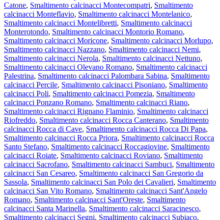
Catone
,
Smaltimento calcinacci Montecompatri
,
Smaltimento
calcinacci Monteflavio
,
Smaltimento calcinacci Montelanico
,
Smaltimento calcinacci Montelibretti
,
Smaltimento calcinacci
Monterotondo
,
Smaltimento calcinacci Montorio Romano
,
Smaltimento calcinacci Moricone
,
Smaltimento calcinacci Morlupo
,
Smaltimento calcinacci Nazzano
,
Smaltimento calcinacci Nemi
,
Smaltimento calcinacci Nerola
,
Smaltimento calcinacci Nettuno
,
Smaltimento calcinacci Olevano Romano
,
Smaltimento calcinacci
Palestrina
,
Smaltimento calcinacci Palombara Sabina
,
Smaltimento
calcinacci Percile
,
Smaltimento calcinacci Pisoniano
,
Smaltimento
calcinacci Poli
,
Smaltimento calcinacci Pomezia
,
Smaltimento
calcinacci Ponzano Romano
,
Smaltimento calcinacci Riano
,
Smaltimento calcinacci Rignano Flaminio
,
Smaltimento calcinacci
Riofreddo
,
Smaltimento calcinacci Rocca Canterano
,
Smaltimento
calcinacci Rocca di Cave
,
Smaltimento calcinacci Rocca Di Papa
,
Smaltimento calcinacci Rocca Priora
,
Smaltimento calcinacci Rocca
Santo Stefano
,
Smaltimento calcinacci Roccagiovine
,
Smaltimento
calcinacci Roiate
,
Smaltimento calcinacci Roviano
,
Smaltimento
calcinacci Sacrofano
,
Smaltimento calcinacci Sambuci
,
Smaltimento
calcinacci San Cesareo
,
Smaltimento calcinacci San Gregorio da
Sassola
,
Smaltimento calcinacci San Polo dei Cavalieri
,
Smaltimento
calcinacci San Vito Romano
,
Smaltimento calcinacci Sant'Angelo
Romano
,
Smaltimento calcinacci Sant'Oreste
,
Smaltimento
calcinacci Santa Marinella
,
Smaltimento calcinacci Saracinesco
,
Smaltimento calcinacci Segni
,
Smaltimento calcinacci Subiaco
,