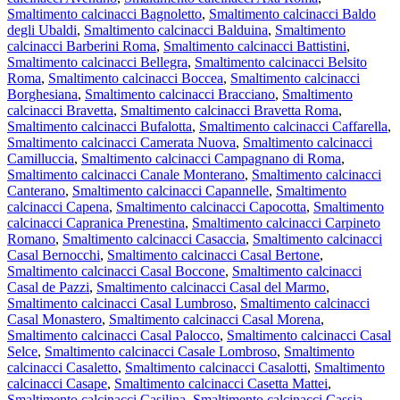
Smaltimento calcinacci Bagnoletto
,
Smaltimento calcinacci Baldo
degli Ubaldi
,
Smaltimento calcinacci Balduina
,
Smaltimento
calcinacci Barberini Roma
,
Smaltimento calcinacci Battistini
,
Smaltimento calcinacci Bellegra
,
Smaltimento calcinacci Belsito
Roma
,
Smaltimento calcinacci Boccea
,
Smaltimento calcinacci
Borghesiana
,
Smaltimento calcinacci Bracciano
,
Smaltimento
calcinacci Bravetta
,
Smaltimento calcinacci Bravetta Roma
,
Smaltimento calcinacci Bufalotta
,
Smaltimento calcinacci Caffarella
,
Smaltimento calcinacci Camerata Nuova
,
Smaltimento calcinacci
Camilluccia
,
Smaltimento calcinacci Campagnano di Roma
,
Smaltimento calcinacci Canale Monterano
,
Smaltimento calcinacci
Canterano
,
Smaltimento calcinacci Capannelle
,
Smaltimento
calcinacci Capena
,
Smaltimento calcinacci Capocotta
,
Smaltimento
calcinacci Capranica Prenestina
,
Smaltimento calcinacci Carpineto
Romano
,
Smaltimento calcinacci Casaccia
,
Smaltimento calcinacci
Casal Bernocchi
,
Smaltimento calcinacci Casal Bertone
,
Smaltimento calcinacci Casal Boccone
,
Smaltimento calcinacci
Casal de Pazzi
,
Smaltimento calcinacci Casal del Marmo
,
Smaltimento calcinacci Casal Lumbroso
,
Smaltimento calcinacci
Casal Monastero
,
Smaltimento calcinacci Casal Morena
,
Smaltimento calcinacci Casal Palocco
,
Smaltimento calcinacci Casal
Selce
,
Smaltimento calcinacci Casale Lombroso
,
Smaltimento
calcinacci Casaletto
,
Smaltimento calcinacci Casalotti
,
Smaltimento
calcinacci Casape
,
Smaltimento calcinacci Casetta Mattei
,
Smaltimento calcinacci Casilina
,
Smaltimento calcinacci Cassia
,