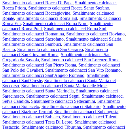
Smaltimento calcinacci Rocca Di Papa
,
Smaltimento calcinacci
Rocca Priora
,
Smaltimento calcinacci Rocca Santo Stefano
,
Smaltimento calcinacci Roccagiovine
,
Smaltimento calcinacci
Roiate
,
Smaltimento calcinacci Roma Est
,
Smaltimento calcinacci
Roma Eur
,
Smaltimento calcinacci Roma Nord
,
Smaltimento
calcinacci Roma Prati
,
Smaltimento calcinacci Roma Sud
,
Smaltimento calcinacci Romanina
,
Smaltimento calcinacci Roviano
,
Smaltimento calcinacci Sacrofano
,
Smaltimento calcinacci Salaria
,
Smaltimento calcinacci Sambuci
,
Smaltimento calcinacci San
Basilio
,
Smaltimento calcinacci San Cesareo
,
Smaltimento
calcinacci San Giovanni Roma
,
Smaltimento calcinacci San
Gregorio da Sassola
,
Smaltimento calcinacci San Lorenzo Roma
,
Smaltimento calcinacci San Pietro Roma
,
Smaltimento calcinacci
San Polo dei Cavalieri
,
Smaltimento calcinacci San Vito Romano
,
Smaltimento calcinacci Sant'Angelo Romano
,
Smaltimento
calcinacci Sant'Oreste
,
Smaltimento calcinacci Santa Maria del
Soccorso
,
Smaltimento calcinacci Santa Maria delle Mole
,
Smaltimento calcinacci Santa Marinella
,
Smaltimento calcinacci
Saracinesco
,
Smaltimento calcinacci Segni
,
Smaltimento calcinacci
Selva Candida
,
Smaltimento calcinacci Settecamini
,
Smaltimento
calcinacci Spinaceto
,
Smaltimento calcinacci Statuario
,
Smaltimento
calcinacci Stazione Termini
,
Smaltimento calcinacci Subaugusta
,
Smaltimento calcinacci Subiaco
,
Smaltimento calcinacci Talenti
,
Smaltimento calcinacci Testa Di Lepre
,
Smaltimento calcinacci
Testaccio
,
Smaltimento calcinacci Tiburtina
,
Smaltimento calcinacci