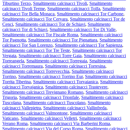
Tiburtino Terzo
,
Smaltimento calcinacci Tivoli
,
Smaltimento
calcinacci Tivoli Terme
,
Smaltimento calcinacci Tolfa
,
Smaltimento
calcinacci Tor Bella Monaca
,
Smaltimento calcinacci Tor Carbone
,
Smaltimento calcinacci Tor Cervara
,
Smaltimento calcinacci Tor de
Cenci
,
Smaltimento calcinacci Tor de Schiavi
,
Smaltimento
calcinacci Tor di Schiavi
,
Smaltimento calcinacci Tor Di Valle
,
Smaltimento calcinacci Tor Fiscale Roma
,
Smaltimento calcinacci
Tor Pagnotta
,
Smaltimento calcinacci Tor Pignattara
,
Smaltimento
calcinacci Tor San Lorenzo
,
Smaltimento calcinacci Tor Sapienza
,
Smaltimento calcinacci Tor Tre Teste
,
Smaltimento calcinacci Tor
Vergata
,
Smaltimento calcinacci Torre Gaia
,
Smaltimento calcinacci
Torreangela
,
Smaltimento calcinacci Torregaia
,
Smaltimento
calcinacci Torremaura
,
Smaltimento calcinacci Torresina
,
Smaltimento calcinacci Torrevecchia
,
Smaltimento calcinacci
Torrino
,
Smaltimento calcinacci Torrino Eur
,
Smaltimento calcinacci
Torrita Tiberina
,
Smaltimento calcinacci Torvaianica
,
Smaltimento
calcinacci Torvajanica
,
Smaltimento calcinacci Trastevere
,
Smaltimento calcinacci Trevignano Romano
,
Smaltimento calcinacci
Trigoria
,
Smaltimento calcinacci Trionfale
,
Smaltimento calcinacci
Tuscolana
,
Smaltimento calcinacci Tuscolano
,
Smaltimento
calcinacci Vallepietra
,
Smaltimento calcinacci Vallinfreda
,
Smaltimento calcinacci Valmontone
,
Smaltimento calcinacci
Vaticano
,
Smaltimento calcinacci Velletri
,
Smaltimento calcinacci
Verano Roma
,
Smaltimento calcinacci Via Barberini Roma
,
Smaltimento calcinacci Via del Corso Roma
,
Smaltimento calcinacci