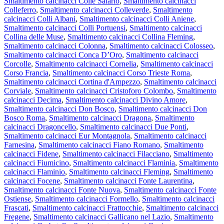
Smaltimento calcinacci Colle Salario
,
Smaltimento calcinacci
Colleferro
,
Smaltimento calcinacci Colleverde
,
Smaltimento
calcinacci Colli Albani
,
Smaltimento calcinacci Colli Aniene
,
Smaltimento calcinacci Colli Portuensi
,
Smaltimento calcinacci
Collina delle Muse
,
Smaltimento calcinacci Collina Fleming
,
Smaltimento calcinacci Colonna
,
Smaltimento calcinacci Colosseo
,
Smaltimento calcinacci Conca D’Oro
,
Smaltimento calcinacci
Corcolle
,
Smaltimento calcinacci Cornelia
,
Smaltimento calcinacci
Corso Francia
,
Smaltimento calcinacci Corso Trieste Roma
,
Smaltimento calcinacci Cortina d'Ampezzo
,
Smaltimento calcinacci
Corviale
,
Smaltimento calcinacci Cristoforo Colombo
,
Smaltimento
calcinacci Decima
,
Smaltimento calcinacci Divino Amore
,
Smaltimento calcinacci Don Bosco
,
Smaltimento calcinacci Don
Bosco Roma
,
Smaltimento calcinacci Dragona
,
Smaltimento
calcinacci Dragoncello
,
Smaltimento calcinacci Due Ponti
,
Smaltimento calcinacci Eur Montagnola
,
Smaltimento calcinacci
Farnesina
,
Smaltimento calcinacci Fiano Romano
,
Smaltimento
calcinacci Fidene
,
Smaltimento calcinacci Filacciano
,
Smaltimento
calcinacci Fiumicino
,
Smaltimento calcinacci Flaminia
,
Smaltimento
calcinacci Flaminio
,
Smaltimento calcinacci Fleming
,
Smaltimento
calcinacci Focene
,
Smaltimento calcinacci Fonte Laurentina
,
Smaltimento calcinacci Fonte Nuova
,
Smaltimento calcinacci Fonte
Ostiense
,
Smaltimento calcinacci Formello
,
Smaltimento calcinacci
Frascati
,
Smaltimento calcinacci Frattocchie
,
Smaltimento calcinacci
Fregene
,
Smaltimento calcinacci Gallicano nel Lazio
,
Smaltimento