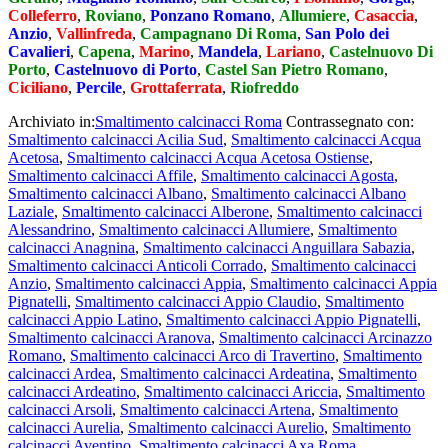
Colleferro
,
Roviano
,
Ponzano Romano
,
Allumiere
,
Casaccia
,
Anzio
,
Vallinfreda
,
Campagnano Di Roma
,
San Polo dei
Cavalieri
,
Capena
,
Marino
,
Mandela
,
Lariano
,
Castelnuovo Di
Porto
,
Castelnuovo di Porto
,
Castel San Pietro Romano
,
Ciciliano
,
Percile
,
Grottaferrata
,
Riofreddo
Archiviato in:
Smaltimento calcinacci Roma
Contrassegnato con:
Smaltimento calcinacci Acilia Sud
,
Smaltimento calcinacci Acqua
Acetosa
,
Smaltimento calcinacci Acqua Acetosa Ostiense
,
Smaltimento calcinacci Affile
,
Smaltimento calcinacci Agosta
,
Smaltimento calcinacci Albano
,
Smaltimento calcinacci Albano
Laziale
,
Smaltimento calcinacci Alberone
,
Smaltimento calcinacci
Alessandrino
,
Smaltimento calcinacci Allumiere
,
Smaltimento
calcinacci Anagnina
,
Smaltimento calcinacci Anguillara Sabazia
,
Smaltimento calcinacci Anticoli Corrado
,
Smaltimento calcinacci
Anzio
,
Smaltimento calcinacci Appia
,
Smaltimento calcinacci Appia
Pignatelli
,
Smaltimento calcinacci Appio Claudio
,
Smaltimento
calcinacci Appio Latino
,
Smaltimento calcinacci Appio Pignatelli
,
Smaltimento calcinacci Aranova
,
Smaltimento calcinacci Arcinazzo
Romano
,
Smaltimento calcinacci Arco di Travertino
,
Smaltimento
calcinacci Ardea
,
Smaltimento calcinacci Ardeatina
,
Smaltimento
calcinacci Ardeatino
,
Smaltimento calcinacci Ariccia
,
Smaltimento
calcinacci Arsoli
,
Smaltimento calcinacci Artena
,
Smaltimento
calcinacci Aurelia
,
Smaltimento calcinacci Aurelio
,
Smaltimento
calcinacci Aventino
,
Smaltimento calcinacci Axa Roma
,