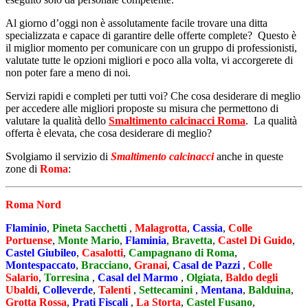
Al giorno d’oggi non è assolutamente facile trovare una ditta
specializzata e capace di garantire delle offerte complete? Questo è
il miglior momento per comunicare con un gruppo di professionisti,
valutate tutte le opzioni migliori e poco alla volta, vi accorgerete di
non poter fare a meno di noi.
Servizi rapidi e completi per tutti voi? Che cosa desiderare di meglio
per accedere alle migliori proposte su misura che permettono di
valutare la qualità dello
Smaltimento calcinacci Roma
. La qualità
offerta è elevata, che cosa desiderare di meglio?
Svolgiamo il servizio di
Smaltimento calcinacci
anche in queste
zone di
Roma
:
Roma Nord
Flaminio
,
Pineta Sacchetti
,
Malagrotta
,
Cassia
,
Colle
Portuense
,
Monte Mario
,
Flaminia
,
Bravetta
,
Castel Di Guido
,
Castel Giubileo
,
Casalotti
,
Campagnano di Roma
,
Montespaccato
,
Bracciano
,
Granai
,
Casal de Pazzi
,
Colle
Salario
,
Torresina
,
Casal del Marmo
,
Olgiata
,
Baldo degli
Ubaldi
,
Colleverde
,
Talenti
,
Settecamini
,
Mentana
,
Balduina
,
Grotta Rossa
,
Prati Fiscali
,
La Storta
,
Castel Fusano
,