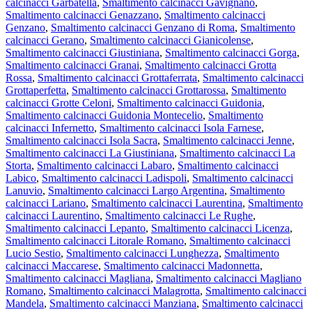
calcinacci Garbatella
,
Smaltimento calcinacci Gavignano
,
Smaltimento calcinacci Genazzano
,
Smaltimento calcinacci
Genzano
,
Smaltimento calcinacci Genzano di Roma
,
Smaltimento
calcinacci Gerano
,
Smaltimento calcinacci Gianicolense
,
Smaltimento calcinacci Giustiniana
,
Smaltimento calcinacci Gorga
,
Smaltimento calcinacci Granai
,
Smaltimento calcinacci Grotta
Rossa
,
Smaltimento calcinacci Grottaferrata
,
Smaltimento calcinacci
Grottaperfetta
,
Smaltimento calcinacci Grottarossa
,
Smaltimento
calcinacci Grotte Celoni
,
Smaltimento calcinacci Guidonia
,
Smaltimento calcinacci Guidonia Montecelio
,
Smaltimento
calcinacci Infernetto
,
Smaltimento calcinacci Isola Farnese
,
Smaltimento calcinacci Isola Sacra
,
Smaltimento calcinacci Jenne
,
Smaltimento calcinacci La Giustiniana
,
Smaltimento calcinacci La
Storta
,
Smaltimento calcinacci Labaro
,
Smaltimento calcinacci
Labico
,
Smaltimento calcinacci Ladispoli
,
Smaltimento calcinacci
Lanuvio
,
Smaltimento calcinacci Largo Argentina
,
Smaltimento
calcinacci Lariano
,
Smaltimento calcinacci Laurentina
,
Smaltimento
calcinacci Laurentino
,
Smaltimento calcinacci Le Rughe
,
Smaltimento calcinacci Lepanto
,
Smaltimento calcinacci Licenza
,
Smaltimento calcinacci Litorale Romano
,
Smaltimento calcinacci
Lucio Sestio
,
Smaltimento calcinacci Lunghezza
,
Smaltimento
calcinacci Maccarese
,
Smaltimento calcinacci Madonnetta
,
Smaltimento calcinacci Magliana
,
Smaltimento calcinacci Magliano
Romano
,
Smaltimento calcinacci Malagrotta
,
Smaltimento calcinacci
Mandela
,
Smaltimento calcinacci Manziana
,
Smaltimento calcinacci