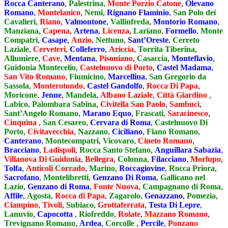
Rocca Canterano
,
Palestrina
,
Monte Porzio Catone
,
Olevano
Romano
,
Montelanico
,
Nemi
,
Rignano Flaminio
,
San Polo dei
Cavalieri
,
Riano
,
Valmontone
,
Vallinfreda
,
Montorio Romano
,
Manziana
,
Capena
,
Artena
,
Licenza
,
Lariano
,
Formello
,
Monte
Compatri
,
Casape
,
Anzio
,
Nettuno
,
Sant’Oreste
,
Cerreto
Laziale
,
Cerveteri
,
Colleferro
,
Ariccia
,
Torrita Tiberina
,
Allumiere
,
Cave
,
Mentana
,
Pisoniano
,
Casaccia
,
Monteflavio
,
Guidonia Montecelio
,
Castelnuovo di Porto
,
Castel Madama
,
San Vito Romano
,
Fiumicino
,
Marcellina
,
San Gregorio da
Sassola
,
Monterotondo
,
Castel Gandolfo
,
Rocca Di Papa
,
Moricone
,
Jenne
,
Mandela
,
Albano Laziale
,
Città Giardino
,
Labico
,
Palombara Sabina
,
Civitella San Paolo
,
Sambuci
,
Sant’Angelo Romano
,
Marano Equo
,
Frascati
,
Saracinesco
,
Cinquina
,
San Cesareo
,
Cervara di Roma
,
Castelnuovo Di
Porto
,
Civitavecchia
,
Nazzano
,
Ciciliano
,
Fiano Romano
,
Canterano
,
Montecompatri
,
Vicovaro
,
Cineto Romano
,
Bracciano
,
Ladispoli
,
Rocca Santo Stefano
,
Anguillara Sabazia
,
Villanova Di Guidonia
,
Bellegra
,
Colonna
,
Filacciano
,
Morlupo
,
Tolfa
,
Anticoli Corrado
,
Marino
,
Roccagiovine
,
Rocca Priora
,
Sacrofano
,
Montelibretti
,
Genzano Di Roma
,
Gallicano nel
Lazio
,
Genzano di Roma
,
Fonte Nuova
,
Campagnano di Roma
,
Affile
,
Agosta
,
Rocca di Papa
,
Zagarolo
,
Genazzano
,
Pomezia
,
Ciampino
,
Tivoli
,
Subiaco
,
Grottaferrata
,
Testa Di Lepre
,
Lanuvio
,
Capocotta
,
Riofreddo
,
Roiate
,
Mazzano Romano
,
Trevignano Romano
,
Ardea
,
Corcolle
,
Percile
,
Ponzano