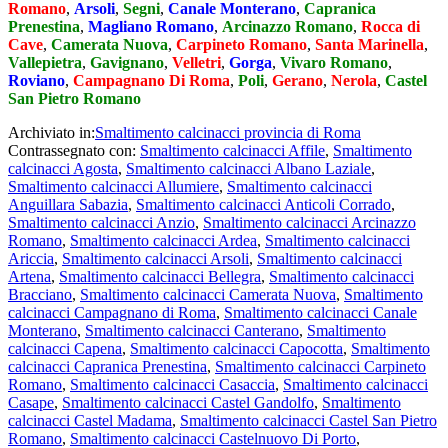
Romano
,
Arsoli
,
Segni
,
Canale Monterano
,
Capranica
Prenestina
,
Magliano Romano
,
Arcinazzo Romano
,
Rocca di
Cave
,
Camerata Nuova
,
Carpineto Romano
,
Santa Marinella
,
Vallepietra
,
Gavignano
,
Velletri
,
Gorga
,
Vivaro Romano
,
Roviano
,
Campagnano Di Roma
,
Poli
,
Gerano
,
Nerola
,
Castel
San Pietro Romano
Archiviato in:
Smaltimento calcinacci provincia di Roma
Contrassegnato con:
Smaltimento calcinacci Affile
,
Smaltimento
calcinacci Agosta
,
Smaltimento calcinacci Albano Laziale
,
Smaltimento calcinacci Allumiere
,
Smaltimento calcinacci
Anguillara Sabazia
,
Smaltimento calcinacci Anticoli Corrado
,
Smaltimento calcinacci Anzio
,
Smaltimento calcinacci Arcinazzo
Romano
,
Smaltimento calcinacci Ardea
,
Smaltimento calcinacci
Ariccia
,
Smaltimento calcinacci Arsoli
,
Smaltimento calcinacci
Artena
,
Smaltimento calcinacci Bellegra
,
Smaltimento calcinacci
Bracciano
,
Smaltimento calcinacci Camerata Nuova
,
Smaltimento
calcinacci Campagnano di Roma
,
Smaltimento calcinacci Canale
Monterano
,
Smaltimento calcinacci Canterano
,
Smaltimento
calcinacci Capena
,
Smaltimento calcinacci Capocotta
,
Smaltimento
calcinacci Capranica Prenestina
,
Smaltimento calcinacci Carpineto
Romano
,
Smaltimento calcinacci Casaccia
,
Smaltimento calcinacci
Casape
,
Smaltimento calcinacci Castel Gandolfo
,
Smaltimento
calcinacci Castel Madama
,
Smaltimento calcinacci Castel San Pietro
Romano
,
Smaltimento calcinacci Castelnuovo Di Porto
,