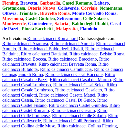
Fleming
,
Bravetta
,
Garbatella
,
Castel Romano
,
Labaro
,
Grottarossa
,
Osteria Nuova
,
Colleverde
,
Corviale
,
Nomentana
,
Ottavia
,
Trionfale
,
Bravetta Roma
,
Monte Cervialto Roma
,
Massimina
,
Castel Giubileo
,
Settecamini
,
Colle Salario
,
Monteverde
,
Gianicolense
,
Salaria
,
Baldo degli Ubaldi
,
Casal
de Pazzi
,
Pineta Sacchetti
,
Malagrotta
,
Flaminio
Archiviato in:
Ritiro calcinacci Roma nord
Contrassegnato con:
Ritiro calcinacci Aranova
,
Ritiro calcinacci Aurelia
,
Ritiro calcinacci
Aurelio
,
Ritiro calcinacci Baldo degli Ubaldi
,
Ritiro calcinacci
Balduina
,
Ritiro calcinacci Battistini
,
Ritiro calcinacci Belsito Roma
,
Ritiro calcinacci Boccea
,
Ritiro calcinacci Bracciano
,
Ritiro
calcinacci Bravetta
,
Ritiro calcinacci Bravetta Roma
,
Ritiro
calcinacci Bufalotta
,
Ritiro calcinacci Camilluccia
,
Ritiro calcinacci
Campagnano di Roma
,
Ritiro calcinacci Casal Boccone
,
Ritiro
calcinacci Casal de Pazzi
,
Ritiro calcinacci Casal del Marmo
,
Ritiro
calcinacci Casal Lumbroso
,
Ritiro calcinacci Casal Selce
,
Ritiro
calcinacci Casale Lombroso
,
Ritiro calcinacci Casaletto
,
Ritiro
calcinacci Casalotti
,
Ritiro calcinacci Casetta Mattei
,
Ritiro
calcinacci Cassia
,
Ritiro calcinacci Castel Di Guido
,
Ritiro
calcinacci Castel Fusano
,
Ritiro calcinacci Castel Giubileo
,
Ritiro
calcinacci Castel Romano
,
Ritiro calcinacci Cesano
,
Ritiro
calcinacci Colle Portuense
,
Ritiro calcinacci Colle Salario
,
Ritiro
calcinacci Colleverde
,
Ritiro calcinacci Colli Portuensi
,
Ritiro
calcinacci Collina delle Muse
,
Ritiro calcinacci Collina Fleming
,