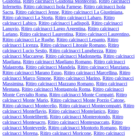
Guidonia
,
Ritiro calcinacci Guidonia Montecelio
,
Ritiro calcinacci
Infernetto
,
Ritiro calcinacci Isola Farnese
,
Ritiro calcinacci Isola
Sacra
,
Ritiro calcinacci Jenne
,
Ritiro calcinacci La Giustiniana
,
Ritiro calcinacci La Storta
,
Ritiro calcinacci Labaro
,
Ritiro
calcinacci Labico
,
Ritiro calcinacci Ladispoli
,
Ritiro calcinacci
Lanuvio
,
Ritiro calcinacci Largo Argentina
,
Ritiro calcinacci
Lariano
,
Ritiro calcinacci Laurentina
,
Ritiro calcinacci Laurentino
,
Ritiro calcinacci Le Rughe
,
Ritiro calcinacci Lepanto
,
Ritiro
calcinacci Licenza
,
Ritiro calcinacci Litorale Romano
,
Ritiro
calcinacci Lucio Sestio
,
Ritiro calcinacci Lunghezza
,
Ritiro
calcinacci Maccarese
,
Ritiro calcinacci Madonnetta
,
Ritiro calcinacci
Magliana
,
Ritiro calcinacci Magliano Romano
,
Ritiro calcinacci
Malagrotta
,
Ritiro calcinacci Mandela
,
Ritiro calcinacci Manziana
,
Ritiro calcinacci Marano Equo
,
Ritiro calcinacci Marcellina
,
Ritiro
calcinacci Marco Simone
,
Ritiro calcinacci Marino
,
Ritiro calcinacci
Massimina
,
Ritiro calcinacci Mazzano Romano
,
Ritiro calcinacci
Mentana
,
Ritiro calcinacci Montagnola Roma
,
Ritiro calcinacci
Monte Cervialto Roma
,
Ritiro calcinacci Monte Compatri
,
Ritiro
calcinacci Monte Mario
,
Ritiro calcinacci Monte Porzio Catone
,
Ritiro calcinacci Montecelio
,
Ritiro calcinacci Montecompatri
,
Ritiro
calcinacci Monteflavio
,
Ritiro calcinacci Montelanico
,
Ritiro
calcinacci Montelibretti
,
Ritiro calcinacci Monterotondo
,
Ritiro
calcinacci Montesacro
,
Ritiro calcinacci Montespaccato
,
Ritiro
calcinacci Monteverde
,
Ritiro calcinacci Montorio Romano
,
Ritiro
calcinacci Morena
,
Ritiro calcinacci Moricone
,
Ritiro calcinacci