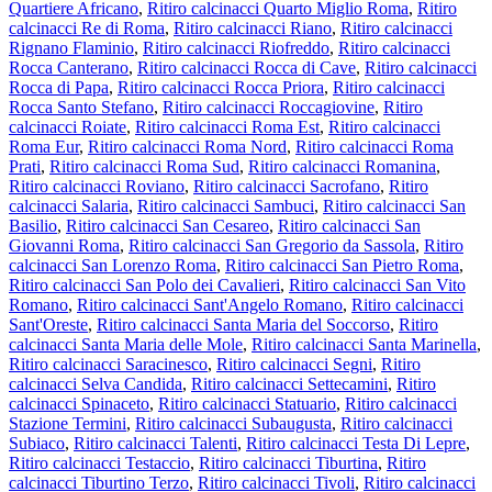
Quartiere Africano
,
Ritiro calcinacci Quarto Miglio Roma
,
Ritiro
calcinacci Re di Roma
,
Ritiro calcinacci Riano
,
Ritiro calcinacci
Rignano Flaminio
,
Ritiro calcinacci Riofreddo
,
Ritiro calcinacci
Rocca Canterano
,
Ritiro calcinacci Rocca di Cave
,
Ritiro calcinacci
Rocca di Papa
,
Ritiro calcinacci Rocca Priora
,
Ritiro calcinacci
Rocca Santo Stefano
,
Ritiro calcinacci Roccagiovine
,
Ritiro
calcinacci Roiate
,
Ritiro calcinacci Roma Est
,
Ritiro calcinacci
Roma Eur
,
Ritiro calcinacci Roma Nord
,
Ritiro calcinacci Roma
Prati
,
Ritiro calcinacci Roma Sud
,
Ritiro calcinacci Romanina
,
Ritiro calcinacci Roviano
,
Ritiro calcinacci Sacrofano
,
Ritiro
calcinacci Salaria
,
Ritiro calcinacci Sambuci
,
Ritiro calcinacci San
Basilio
,
Ritiro calcinacci San Cesareo
,
Ritiro calcinacci San
Giovanni Roma
,
Ritiro calcinacci San Gregorio da Sassola
,
Ritiro
calcinacci San Lorenzo Roma
,
Ritiro calcinacci San Pietro Roma
,
Ritiro calcinacci San Polo dei Cavalieri
,
Ritiro calcinacci San Vito
Romano
,
Ritiro calcinacci Sant'Angelo Romano
,
Ritiro calcinacci
Sant'Oreste
,
Ritiro calcinacci Santa Maria del Soccorso
,
Ritiro
calcinacci Santa Maria delle Mole
,
Ritiro calcinacci Santa Marinella
,
Ritiro calcinacci Saracinesco
,
Ritiro calcinacci Segni
,
Ritiro
calcinacci Selva Candida
,
Ritiro calcinacci Settecamini
,
Ritiro
calcinacci Spinaceto
,
Ritiro calcinacci Statuario
,
Ritiro calcinacci
Stazione Termini
,
Ritiro calcinacci Subaugusta
,
Ritiro calcinacci
Subiaco
,
Ritiro calcinacci Talenti
,
Ritiro calcinacci Testa Di Lepre
,
Ritiro calcinacci Testaccio
,
Ritiro calcinacci Tiburtina
,
Ritiro
calcinacci Tiburtino Terzo
,
Ritiro calcinacci Tivoli
,
Ritiro calcinacci