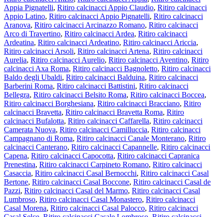
Appia Pignatelli
,
Ritiro calcinacci Appio Claudio
,
Ritiro calcinacci
Appio Latino
,
Ritiro calcinacci Appio Pignatelli
,
Ritiro calcinacci
Aranova
,
Ritiro calcinacci Arcinazzo Romano
,
Ritiro calcinacci
Arco di Travertino
,
Ritiro calcinacci Ardea
,
Ritiro calcinacci
Ardeatina
,
Ritiro calcinacci Ardeatino
,
Ritiro calcinacci Ariccia
,
Ritiro calcinacci Arsoli
,
Ritiro calcinacci Artena
,
Ritiro calcinacci
Aurelia
,
Ritiro calcinacci Aurelio
,
Ritiro calcinacci Aventino
,
Ritiro
calcinacci Axa Roma
,
Ritiro calcinacci Bagnoletto
,
Ritiro calcinacci
Baldo degli Ubaldi
,
Ritiro calcinacci Balduina
,
Ritiro calcinacci
Barberini Roma
,
Ritiro calcinacci Battistini
,
Ritiro calcinacci
Bellegra
,
Ritiro calcinacci Belsito Roma
,
Ritiro calcinacci Boccea
,
Ritiro calcinacci Borghesiana
,
Ritiro calcinacci Bracciano
,
Ritiro
calcinacci Bravetta
,
Ritiro calcinacci Bravetta Roma
,
Ritiro
calcinacci Bufalotta
,
Ritiro calcinacci Caffarella
,
Ritiro calcinacci
Camerata Nuova
,
Ritiro calcinacci Camilluccia
,
Ritiro calcinacci
Campagnano di Roma
,
Ritiro calcinacci Canale Monterano
,
Ritiro
calcinacci Canterano
,
Ritiro calcinacci Capannelle
,
Ritiro calcinacci
Capena
,
Ritiro calcinacci Capocotta
,
Ritiro calcinacci Capranica
Prenestina
,
Ritiro calcinacci Carpineto Romano
,
Ritiro calcinacci
Casaccia
,
Ritiro calcinacci Casal Bernocchi
,
Ritiro calcinacci Casal
Bertone
,
Ritiro calcinacci Casal Boccone
,
Ritiro calcinacci Casal de
Pazzi
,
Ritiro calcinacci Casal del Marmo
,
Ritiro calcinacci Casal
Lumbroso
,
Ritiro calcinacci Casal Monastero
,
Ritiro calcinacci
Casal Morena
,
Ritiro calcinacci Casal Palocco
,
Ritiro calcinacci
Casal Selce
,
Ritiro calcinacci Casale Lombroso
,
Ritiro calcinacci