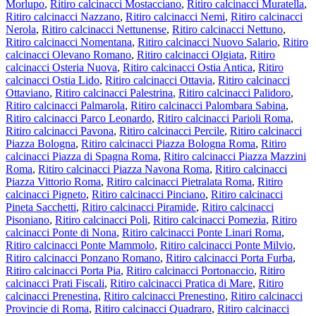
Morlupo
,
Ritiro calcinacci Mostacciano
,
Ritiro calcinacci Muratella
,
Ritiro calcinacci Nazzano
,
Ritiro calcinacci Nemi
,
Ritiro calcinacci
Nerola
,
Ritiro calcinacci Nettunense
,
Ritiro calcinacci Nettuno
,
Ritiro calcinacci Nomentana
,
Ritiro calcinacci Nuovo Salario
,
Ritiro
calcinacci Olevano Romano
,
Ritiro calcinacci Olgiata
,
Ritiro
calcinacci Osteria Nuova
,
Ritiro calcinacci Ostia Antica
,
Ritiro
calcinacci Ostia Lido
,
Ritiro calcinacci Ottavia
,
Ritiro calcinacci
Ottaviano
,
Ritiro calcinacci Palestrina
,
Ritiro calcinacci Palidoro
,
Ritiro calcinacci Palmarola
,
Ritiro calcinacci Palombara Sabina
,
Ritiro calcinacci Parco Leonardo
,
Ritiro calcinacci Parioli Roma
,
Ritiro calcinacci Pavona
,
Ritiro calcinacci Percile
,
Ritiro calcinacci
Piazza Bologna
,
Ritiro calcinacci Piazza Bologna Roma
,
Ritiro
calcinacci Piazza di Spagna Roma
,
Ritiro calcinacci Piazza Mazzini
Roma
,
Ritiro calcinacci Piazza Navona Roma
,
Ritiro calcinacci
Piazza Vittorio Roma
,
Ritiro calcinacci Pietralata Roma
,
Ritiro
calcinacci Pigneto
,
Ritiro calcinacci Pinciano
,
Ritiro calcinacci
Pineta Sacchetti
,
Ritiro calcinacci Piramide
,
Ritiro calcinacci
Pisoniano
,
Ritiro calcinacci Poli
,
Ritiro calcinacci Pomezia
,
Ritiro
calcinacci Ponte di Nona
,
Ritiro calcinacci Ponte Linari Roma
,
Ritiro calcinacci Ponte Mammolo
,
Ritiro calcinacci Ponte Milvio
,
Ritiro calcinacci Ponzano Romano
,
Ritiro calcinacci Porta Furba
,
Ritiro calcinacci Porta Pia
,
Ritiro calcinacci Portonaccio
,
Ritiro
calcinacci Prati Fiscali
,
Ritiro calcinacci Pratica di Mare
,
Ritiro
calcinacci Prenestina
,
Ritiro calcinacci Prenestino
,
Ritiro calcinacci
Provincie di Roma
,
Ritiro calcinacci Quadraro
,
Ritiro calcinacci