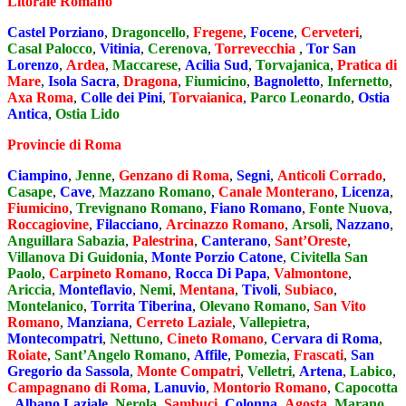
Litorale Romano
Castel Porziano
,
Dragoncello
,
Fregene
,
Focene
,
Cerveteri
,
Casal Palocco
,
Vitinia
,
Cerenova
,
Torrevecchia
,
Tor San
Lorenzo
,
Ardea
,
Maccarese
,
Acilia Sud
,
Torvajanica
,
Pratica di
Mare
,
Isola Sacra
,
Dragona
,
Fiumicino
,
Bagnoletto
,
Infernetto
,
Axa Roma
,
Colle dei Pini
,
Torvaianica
,
Parco Leonardo
,
Ostia
Antica
,
Ostia Lido
Provincie di Roma
Ciampino
,
Jenne
,
Genzano di Roma
,
Segni
,
Anticoli Corrado
,
Casape
,
Cave
,
Mazzano Romano
,
Canale Monterano
,
Licenza
,
Fiumicino
,
Trevignano Romano
,
Fiano Romano
,
Fonte Nuova
,
Roccagiovine
,
Filacciano
,
Arcinazzo Romano
,
Arsoli
,
Nazzano
,
Anguillara Sabazia
,
Palestrina
,
Canterano
,
Sant’Oreste
,
Villanova Di Guidonia
,
Monte Porzio Catone
,
Civitella San
Paolo
,
Carpineto Romano
,
Rocca Di Papa
,
Valmontone
,
Ariccia
,
Monteflavio
,
Nemi
,
Mentana
,
Tivoli
,
Subiaco
,
Montelanico
,
Torrita Tiberina
,
Olevano Romano
,
San Vito
Romano
,
Manziana
,
Cerreto Laziale
,
Vallepietra
,
Montecompatri
,
Nettuno
,
Cineto Romano
,
Cervara di Roma
,
Roiate
,
Sant’Angelo Romano
,
Affile
,
Pomezia
,
Frascati
,
San
Gregorio da Sassola
,
Monte Compatri
,
Velletri
,
Artena
,
Labico
,
Campagnano di Roma
,
Lanuvio
,
Montorio Romano
,
Capocotta
,
Albano Laziale
,
Nerola
,
Sambuci
,
Colonna
,
Agosta
,
Marano