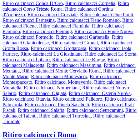
Ritiro calcinacci Conca D’Oro
,
Ritiro calcinacci Cornelia
,
Ritiro
calcinacci Corso Trieste Roma
,
Ritiro calcinacci Cortina
d'Ampezzo
,
Ritiro calcinacci Corviale
,
Ritiro calcinacci Due Ponti
,
Ritiro calcinacci Farnesina
,
Ritiro calcinacci Fiano Romano
,
Ritiro
calcinacci Fidene
,
Ritiro calcinacci Flaminia
,
Ritiro calcinacci
Flaminio
,
Ritiro calcinacci Fleming
,
Ritiro calcinacci Fonte Nuova
,
Ritiro calcinacci Formello
,
Ritiro calcinacci Garbatella
,
Ritiro
calcinacci Gianicolense
,
Ritiro calcinacci Granai
,
Ritiro calcinacci
Grotta Rossa
,
Ritiro calcinacci Grottarossa
,
Ritiro calcinacci Isola
Farnese
,
Ritiro calcinacci La Giustiniana
,
Ritiro calcinacci La Storta
,
Ritiro calcinacci Labaro
,
Ritiro calcinacci Le Rughe
,
Ritiro
calcinacci Malagrotta
,
Ritiro calcinacci Massimina
,
Ritiro calcinacci
Mentana
,
Ritiro calcinacci Monte Cervialto Roma
,
Ritiro calcinacci
Monte Mario
,
Ritiro calcinacci Montesacro
,
Ritiro calcinacci
Montespaccato
,
Ritiro calcinacci Monteverde
,
Ritiro calcinacci
Muratella
,
Ritiro calcinacci Nomentana
,
Ritiro calcinacci Nuovo
Salario
,
Ritiro calcinacci Olgiata
,
Ritiro calcinacci Osteria Nuova
,
Ritiro calcinacci Ottavia
,
Ritiro calcinacci Palidoro
,
Ritiro calcinacci
Palmarola
,
Ritiro calcinacci Pineta Sacchetti
,
Ritiro calcinacci Prati
Fiscali
,
Ritiro calcinacci Salaria
,
Ritiro calcinacci Settecamini
,
Ritiro
calcinacci Talenti
,
Ritiro calcinacci Torresina
,
Ritiro calcinacci
Trionfale
Ritiro calcinacci Roma