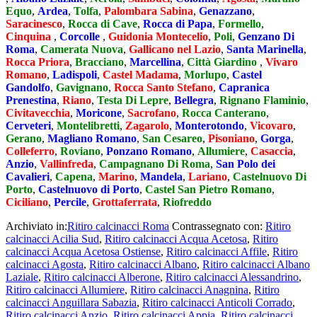
Equo
,
Ardea
,
Tolfa
,
Palombara Sabina
,
Genazzano
,
Saracinesco
,
Rocca di Cave
,
Rocca di Papa
,
Formello
,
Cinquina
,
Corcolle
,
Guidonia Montecelio
,
Poli
,
Genzano Di
Roma
,
Camerata Nuova
,
Gallicano nel Lazio
,
Santa Marinella
,
Rocca Priora
,
Bracciano
,
Marcellina
,
Città Giardino
,
Vivaro
Romano
,
Ladispoli
,
Castel Madama
,
Morlupo
,
Castel
Gandolfo
,
Gavignano
,
Rocca Santo Stefano
,
Capranica
Prenestina
,
Riano
,
Testa Di Lepre
,
Bellegra
,
Rignano Flaminio
,
Civitavecchia
,
Moricone
,
Sacrofano
,
Rocca Canterano
,
Cerveteri
,
Montelibretti
,
Zagarolo
,
Monterotondo
,
Vicovaro
,
Gerano
,
Magliano Romano
,
San Cesareo
,
Pisoniano
,
Gorga
,
Colleferro
,
Roviano
,
Ponzano Romano
,
Allumiere
,
Casaccia
,
Anzio
,
Vallinfreda
,
Campagnano Di Roma
,
San Polo dei
Cavalieri
,
Capena
,
Marino
,
Mandela
,
Lariano
,
Castelnuovo Di
Porto
,
Castelnuovo di Porto
,
Castel San Pietro Romano
,
Ciciliano
,
Percile
,
Grottaferrata
,
Riofreddo
Archiviato in:
Ritiro calcinacci Roma
Contrassegnato con:
Ritiro
calcinacci Acilia Sud
,
Ritiro calcinacci Acqua Acetosa
,
Ritiro
calcinacci Acqua Acetosa Ostiense
,
Ritiro calcinacci Affile
,
Ritiro
calcinacci Agosta
,
Ritiro calcinacci Albano
,
Ritiro calcinacci Albano
Laziale
,
Ritiro calcinacci Alberone
,
Ritiro calcinacci Alessandrino
,
Ritiro calcinacci Allumiere
,
Ritiro calcinacci Anagnina
,
Ritiro
calcinacci Anguillara Sabazia
,
Ritiro calcinacci Anticoli Corrado
,
Ritiro calcinacci Anzio
,
Ritiro calcinacci Appia
,
Ritiro calcinacci