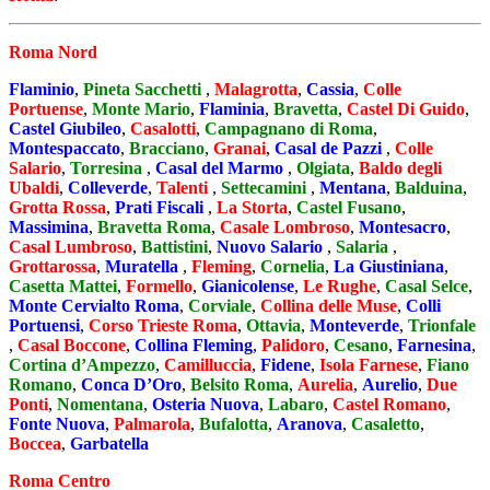
Roma Nord
Flaminio
,
Pineta Sacchetti
,
Malagrotta
,
Cassia
,
Colle
Portuense
,
Monte Mario
,
Flaminia
,
Bravetta
,
Castel Di Guido
,
Castel Giubileo
,
Casalotti
,
Campagnano di Roma
,
Montespaccato
,
Bracciano
,
Granai
,
Casal de Pazzi
,
Colle
Salario
,
Torresina
,
Casal del Marmo
,
Olgiata
,
Baldo degli
Ubaldi
,
Colleverde
,
Talenti
,
Settecamini
,
Mentana
,
Balduina
,
Grotta Rossa
,
Prati Fiscali
,
La Storta
,
Castel Fusano
,
Massimina
,
Bravetta Roma
,
Casale Lombroso
,
Montesacro
,
Casal Lumbroso
,
Battistini
,
Nuovo Salario
,
Salaria
,
Grottarossa
,
Muratella
,
Fleming
,
Cornelia
,
La Giustiniana
,
Casetta Mattei
,
Formello
,
Gianicolense
,
Le Rughe
,
Casal Selce
,
Monte Cervialto Roma
,
Corviale
,
Collina delle Muse
,
Colli
Portuensi
,
Corso Trieste Roma
,
Ottavia
,
Monteverde
,
Trionfale
,
Casal Boccone
,
Collina Fleming
,
Palidoro
,
Cesano
,
Farnesina
,
Cortina d’Ampezzo
,
Camilluccia
,
Fidene
,
Isola Farnese
,
Fiano
Romano
,
Conca D’Oro
,
Belsito Roma
,
Aurelia
,
Aurelio
,
Due
Ponti
,
Nomentana
,
Osteria Nuova
,
Labaro
,
Castel Romano
,
Fonte Nuova
,
Palmarola
,
Bufalotta
,
Aranova
,
Casaletto
,
Boccea
,
Garbatella
Roma Centro