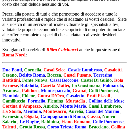
costo che non delude nessuno di voi.
Prezzi alla portata di tutti e che permettono di accedere a tutte le
varianti professionali e rapide che si adattano ai vostri desideri. Siete
alla ricerca di un servizio ufficiale? Chiamate gli specialisti attivi,
valutate le proposte economiche e scoprirete di non poter rinunciare
alle offerte complete e speciali che si adattano ai vostri desideri
innovativi.
Svolgiamo il servizio di
Ritiro Calcinacci
anche in queste zone di
Roma Nord
:
Due Ponti
,
Cornelia
,
Casal Selce
,
Casale Lombroso
,
Casalotti
,
Cesano
,
Belsito Roma
,
Boccea
,
Castel Fusano
,
Torresina
,
Battistini
,
Fonte Nuova
,
Casal Boccone
,
Castel Di Guido
,
Isola
Farnese
,
Bufalotta
,
Casetta Mattei
,
La Giustiniana
,
Palmarola
,
Aranova
,
Palidoro
,
Montespaccato
,
Granai
,
Colli Portuensi
,
Flaminia
,
Fidene
,
Conca D’Oro
,
Casaletto
,
Prati Fiscali
,
Camilluccia
,
Formello
,
Fleming
,
Muratella
,
Collina delle Muse
,
Cortina d’Ampezzo
,
Aurelio
,
Monte Mario
,
Casal Lumbroso
,
La Storta
,
Mentana
,
Montesacro
,
Aurelia
,
Casal del Marmo
,
Farnesina
,
Olgiata
,
Campagnano di Roma
,
Cassia
,
Nuovo
Salario
,
Le Rughe
,
Balduina
,
Fiano Romano
,
Colle Portuense
,
Talenti
,
Grotta Rossa
,
Corso Trieste Roma
,
Bracciano
,
Collina