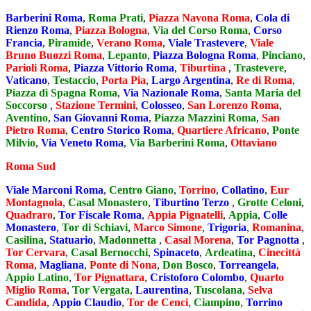
Barberini Roma
,
Roma Prati
,
Piazza Navona Roma
,
Cola di
Rienzo Roma
,
Piazza Bologna
,
Via del Corso Roma
,
Corso
Francia
,
Piramide
,
Verano Roma
,
Viale Trastevere
,
Viale
Bruno Buozzi Roma
,
Lepanto
,
Piazza Bologna Roma
,
Pinciano
,
Parioli Roma
,
Piazza Vittorio Roma
,
Tiburtina
,
Trastevere
,
Vaticano
,
Testaccio
,
Porta Pia
,
Largo Argentina
,
Re di Roma
,
Piazza di Spagna Roma
,
Via Nazionale Roma
,
Santa Maria del
Soccorso
,
Stazione Termini
,
Colosseo
,
San Lorenzo Roma
,
Aventino
,
San Giovanni Roma
,
Piazza Mazzini Roma
,
San
Pietro Roma
,
Centro Storico Roma
,
Quartiere Africano
,
Ponte
Milvio
,
Via Veneto Roma
,
Via Barberini Roma
,
Ottaviano
Roma Sud
Viale Marconi Roma
,
Centro Giano
,
Torrino
,
Collatino
,
Eur
Montagnola
,
Casal Monastero
,
Tiburtino Terzo
,
Grotte Celoni
,
Quadraro
,
Tor Fiscale Roma
,
Appia Pignatelli
,
Appia
,
Colle
Monastero
,
Tor di Schiavi
,
Marco Simone
,
Trigoria
,
Romanina
,
Casilina
,
Statuario
,
Madonnetta
,
Casal Morena
,
Tor Pagnotta
,
Tor Cervara
,
Casal Bernocchi
,
Spinaceto
,
Ardeatina
,
Cinecittà
Roma
,
Magliana
,
Ponte di Nona
,
Don Bosco
,
Torreangela
,
Appio Latino
,
Tor Pignattara
,
Cristoforo Colombo
,
Quarto
Miglio Roma
,
Tor Vergata
,
Laurentina
,
Tuscolana
,
Selva
Candida
,
Appio Claudio
,
Tor de Cenci
,
Ciampino
,
Torrino