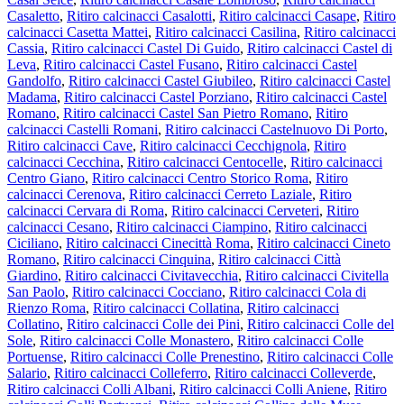
Casaletto
,
Ritiro calcinacci Casalotti
,
Ritiro calcinacci Casape
,
Ritiro
calcinacci Casetta Mattei
,
Ritiro calcinacci Casilina
,
Ritiro calcinacci
Cassia
,
Ritiro calcinacci Castel Di Guido
,
Ritiro calcinacci Castel di
Leva
,
Ritiro calcinacci Castel Fusano
,
Ritiro calcinacci Castel
Gandolfo
,
Ritiro calcinacci Castel Giubileo
,
Ritiro calcinacci Castel
Madama
,
Ritiro calcinacci Castel Porziano
,
Ritiro calcinacci Castel
Romano
,
Ritiro calcinacci Castel San Pietro Romano
,
Ritiro
calcinacci Castelli Romani
,
Ritiro calcinacci Castelnuovo Di Porto
,
Ritiro calcinacci Cave
,
Ritiro calcinacci Cecchignola
,
Ritiro
calcinacci Cecchina
,
Ritiro calcinacci Centocelle
,
Ritiro calcinacci
Centro Giano
,
Ritiro calcinacci Centro Storico Roma
,
Ritiro
calcinacci Cerenova
,
Ritiro calcinacci Cerreto Laziale
,
Ritiro
calcinacci Cervara di Roma
,
Ritiro calcinacci Cerveteri
,
Ritiro
calcinacci Cesano
,
Ritiro calcinacci Ciampino
,
Ritiro calcinacci
Ciciliano
,
Ritiro calcinacci Cinecittà Roma
,
Ritiro calcinacci Cineto
Romano
,
Ritiro calcinacci Cinquina
,
Ritiro calcinacci Città
Giardino
,
Ritiro calcinacci Civitavecchia
,
Ritiro calcinacci Civitella
San Paolo
,
Ritiro calcinacci Cocciano
,
Ritiro calcinacci Cola di
Rienzo Roma
,
Ritiro calcinacci Collatina
,
Ritiro calcinacci
Collatino
,
Ritiro calcinacci Colle dei Pini
,
Ritiro calcinacci Colle del
Sole
,
Ritiro calcinacci Colle Monastero
,
Ritiro calcinacci Colle
Portuense
,
Ritiro calcinacci Colle Prenestino
,
Ritiro calcinacci Colle
Salario
,
Ritiro calcinacci Colleferro
,
Ritiro calcinacci Colleverde
,
Ritiro calcinacci Colli Albani
,
Ritiro calcinacci Colli Aniene
,
Ritiro