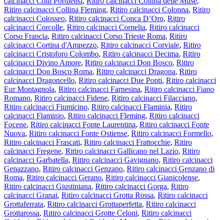
calcinacci Colli Portuensi
,
Ritiro calcinacci Collina delle Muse
,
Ritiro calcinacci Collina Fleming
,
Ritiro calcinacci Colonna
,
Ritiro
calcinacci Colosseo
,
Ritiro calcinacci Conca D’Oro
,
Ritiro
calcinacci Corcolle
,
Ritiro calcinacci Cornelia
,
Ritiro calcinacci
Corso Francia
,
Ritiro calcinacci Corso Trieste Roma
,
Ritiro
calcinacci Cortina d'Ampezzo
,
Ritiro calcinacci Corviale
,
Ritiro
calcinacci Cristoforo Colombo
,
Ritiro calcinacci Decima
,
Ritiro
calcinacci Divino Amore
,
Ritiro calcinacci Don Bosco
,
Ritiro
calcinacci Don Bosco Roma
,
Ritiro calcinacci Dragona
,
Ritiro
calcinacci Dragoncello
,
Ritiro calcinacci Due Ponti
,
Ritiro calcinacci
Eur Montagnola
,
Ritiro calcinacci Farnesina
,
Ritiro calcinacci Fiano
Romano
,
Ritiro calcinacci Fidene
,
Ritiro calcinacci Filacciano
,
Ritiro calcinacci Fiumicino
,
Ritiro calcinacci Flaminia
,
Ritiro
calcinacci Flaminio
,
Ritiro calcinacci Fleming
,
Ritiro calcinacci
Focene
,
Ritiro calcinacci Fonte Laurentina
,
Ritiro calcinacci Fonte
Nuova
,
Ritiro calcinacci Fonte Ostiense
,
Ritiro calcinacci Formello
,
Ritiro calcinacci Frascati
,
Ritiro calcinacci Frattocchie
,
Ritiro
calcinacci Fregene
,
Ritiro calcinacci Gallicano nel Lazio
,
Ritiro
calcinacci Garbatella
,
Ritiro calcinacci Gavignano
,
Ritiro calcinacci
Genazzano
,
Ritiro calcinacci Genzano
,
Ritiro calcinacci Genzano di
Roma
,
Ritiro calcinacci Gerano
,
Ritiro calcinacci Gianicolense
,
Ritiro calcinacci Giustiniana
,
Ritiro calcinacci Gorga
,
Ritiro
calcinacci Granai
,
Ritiro calcinacci Grotta Rossa
,
Ritiro calcinacci
Grottaferrata
,
Ritiro calcinacci Grottaperfetta
,
Ritiro calcinacci
Grottarossa
,
Ritiro calcinacci Grotte Celoni
,
Ritiro calcinacci