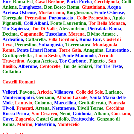
Eur
,
Roma Est
,
Casal Bertone
,
Porta Furba
,
Cecchignola
,
Colli
Aniene
,
Lunghezza
,
Don Bosco Roma
,
Giustiniana
,
Acqua
Acetosa Ostiense
,
Mostacciano
,
Borghesiana
,
Fonte Ostiense
,
Torregaia
,
Prenestina
,
Portonaccio
,
Colle Prenestino
,
Appio
Pignatelli
,
Colli Albani
,
Fonte Laurentina
,
Tor Bella Monaca
,
Tor Sapienza
,
Tor Di Valle
,
Alessandrino
,
Pietralata Roma
,
Decima
,
Capannelle
,
Tuscolano
,
Morena
,
Divino Amore
,
Ardeatino
,
Caffarella
,
Villa Gordiani
,
Roma Eur
,
Castel di
Leva
,
Prenestino
,
Subaugusta
,
Torremaura
,
Montagnola
Roma
,
Ponte Linari Roma
,
Torre Gaia
,
Anagnina
,
Laurentino
,
Grottaperfetta
,
Lucio Sestio
,
Ponte Mammolo
,
Arco di
Travertino
,
Acqua Acetosa
,
Tor Carbone
,
Pigneto
,
San
Basilio
,
Alberone
,
Centocelle
,
Tor de Schiavi
,
Tor Tre Teste
,
Collatina
Castelli Romani
Velletri
,
Pavona
,
Ariccia
,
Villanova
,
Colle del Sole
,
Lariano
,
Montecompatri
,
Genzano
,
Albano Laziale
,
Santa Maria delle
Mole
,
Lanuvio
,
Colonna
,
Marcellina
,
Grottaferrata
,
Pomezia
,
Tivoli
,
Frascati
,
Artena
,
Nettunense
,
Tivoli Terme
,
Cecchina
,
Rocca Priora
,
San Cesareo
,
Nemi
,
Guidonia
,
Albano
,
Cocciano
,
Cave
,
Zagarolo
,
Castel Gandolfo
,
Frattocchie
,
Genzano di
Roma
,
Marino
,
Palestrina
,
Montecelio