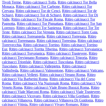
Tivoli Terme
,
Ritiro calcinacci Tolfa
,
Ritiro calcinacci Tor Bella
Monaca
,
Ritiro calcinacci Tor Carbone
,
Ritiro calcinacci Tor
Cervara
,
Ritiro calcinacci Tor de Cenci
,
Ritiro calcinacci Tor de
Schiavi
,
Ritiro calcinacci Tor di Schiavi
,
Ritiro calcinacci Tor Di
Valle
,
Ritiro calcinacci Tor Fiscale Roma
,
Ritiro calcinacci Tor
Pagnotta
,
Ritiro calcinacci Tor Pignattara
,
Ritiro calcinacci Tor San
Lorenzo
,
Ritiro calcinacci Tor Sapienza
,
Ritiro calcinacci Tor Tre
Teste
,
Ritiro calcinacci Tor Vergata
,
Ritiro calcinacci Torre Gaia
,
Ritiro calcinacci Torreangela
,
Ritiro calcinacci Torregaia
,
Ritiro
calcinacci Torremaura
,
Ritiro calcinacci Torresina
,
Ritiro calcinacci
Torrevecchia
,
Ritiro calcinacci Torrino
,
Ritiro calcinacci Torrino
Eur
,
Ritiro calcinacci Torrita Tiberina
,
Ritiro calcinacci Torvaianica
,
Ritiro calcinacci Torvajanica
,
Ritiro calcinacci Trastevere
,
Ritiro
calcinacci Trevignano Romano
,
Ritiro calcinacci Trigoria
,
Ritiro
calcinacci Trionfale
,
Ritiro calcinacci Tuscolana
,
Ritiro calcinacci
Tuscolano
,
Ritiro calcinacci Vallepietra
,
Ritiro calcinacci
Vallinfreda
,
Ritiro calcinacci Valmontone
,
Ritiro calcinacci Vaticano
,
Ritiro calcinacci Velletri
,
Ritiro calcinacci Verano Roma
,
Ritiro
calcinacci Via Barberini Roma
,
Ritiro calcinacci Via del Corso
Roma
,
Ritiro calcinacci Via Nazionale Roma
,
Ritiro calcinacci Via
Veneto Roma
,
Ritiro calcinacci Viale Bruno Buozzi Roma
,
Ritiro
calcinacci Viale Marconi Roma
,
Ritiro calcinacci Viale Trastevere
,
Ritiro calcinacci Vicovaro
,
Ritiro calcinacci Villa Gordiani
,
Ritiro
calcinacci Villanova
,
Ritiro calcinacci Villanova Di Guidonia
,
Ritiro
calcinacci Vitinia
,
Ritiro calcinacci Vivaro Romano
,
Ritiro