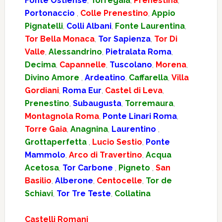
Fonte Ostiense
,
Torregaia
,
Prenestina
,
Portonaccio
,
Colle Prenestino
,
Appio
Pignatelli
,
Colli Albani
,
Fonte Laurentina
,
Tor Bella Monaca
,
Tor Sapienza
,
Tor Di
Valle
,
Alessandrino
,
Pietralata Roma
,
Decima
,
Capannelle
,
Tuscolano
,
Morena
,
Divino Amore
,
Ardeatino
,
Caffarella
,
Villa
Gordiani
,
Roma Eur
,
Castel di Leva
,
Prenestino
,
Subaugusta
,
Torremaura
,
Montagnola Roma
,
Ponte Linari Roma
,
Torre Gaia
,
Anagnina
,
Laurentino
,
Grottaperfetta
,
Lucio Sestio
,
Ponte
Mammolo
,
Arco di Travertino
,
Acqua
Acetosa
,
Tor Carbone
,
Pigneto
,
San
Basilio
,
Alberone
,
Centocelle
,
Tor de
Schiavi
,
Tor Tre Teste
,
Collatina
Castelli Romani