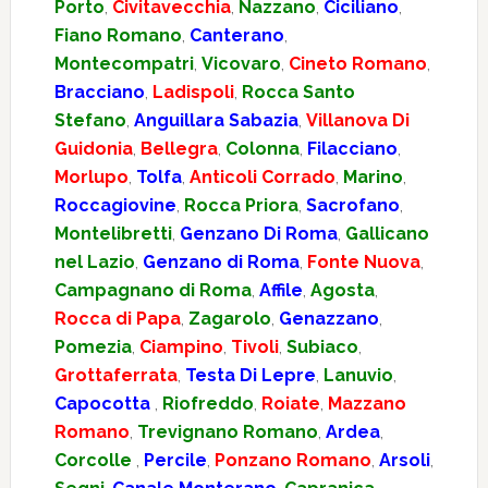
Porto
,
Civitavecchia
,
Nazzano
,
Ciciliano
,
Fiano Romano
,
Canterano
,
Montecompatri
,
Vicovaro
,
Cineto Romano
,
Bracciano
,
Ladispoli
,
Rocca Santo
Stefano
,
Anguillara Sabazia
,
Villanova Di
Guidonia
,
Bellegra
,
Colonna
,
Filacciano
,
Morlupo
,
Tolfa
,
Anticoli Corrado
,
Marino
,
Roccagiovine
,
Rocca Priora
,
Sacrofano
,
Montelibretti
,
Genzano Di Roma
,
Gallicano
nel Lazio
,
Genzano di Roma
,
Fonte Nuova
,
Campagnano di Roma
,
Affile
,
Agosta
,
Rocca di Papa
,
Zagarolo
,
Genazzano
,
Pomezia
,
Ciampino
,
Tivoli
,
Subiaco
,
Grottaferrata
,
Testa Di Lepre
,
Lanuvio
,
Capocotta
,
Riofreddo
,
Roiate
,
Mazzano
Romano
,
Trevignano Romano
,
Ardea
,
Corcolle
,
Percile
,
Ponzano Romano
,
Arsoli
,