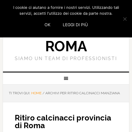
I cookie ci aiutano a fornire i nostri servizi. Utilizzando tali
SMALTIMENTO
servizi, accetti l'utilizzo dei cookie da parte nostra.
OK
LEGGI DI PIÙ
CALCINACCI
ROMA
SIAMO UN TEAM DI PROFESSIONISTI
TI TROVI QUI:
HOME
/
ARCHIVI PER RITIRO CALCINACCI MANZIANA
Ritiro calcinacci provincia
di Roma