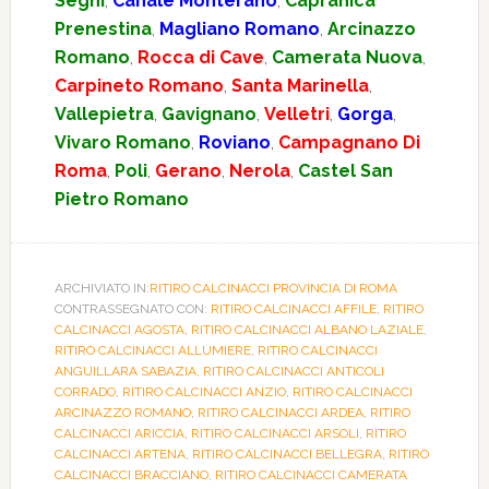
Segni
,
Canale Monterano
,
Capranica
Prenestina
,
Magliano Romano
,
Arcinazzo
Romano
,
Rocca di Cave
,
Camerata Nuova
,
Carpineto Romano
,
Santa Marinella
,
Vallepietra
,
Gavignano
,
Velletri
,
Gorga
,
Vivaro Romano
,
Roviano
,
Campagnano Di
Roma
,
Poli
,
Gerano
,
Nerola
,
Castel San
Pietro Romano
ARCHIVIATO IN:
RITIRO CALCINACCI PROVINCIA DI ROMA
CONTRASSEGNATO CON:
RITIRO CALCINACCI AFFILE
,
RITIRO
CALCINACCI AGOSTA
,
RITIRO CALCINACCI ALBANO LAZIALE
,
RITIRO CALCINACCI ALLUMIERE
,
RITIRO CALCINACCI
ANGUILLARA SABAZIA
,
RITIRO CALCINACCI ANTICOLI
CORRADO
,
RITIRO CALCINACCI ANZIO
,
RITIRO CALCINACCI
ARCINAZZO ROMANO
,
RITIRO CALCINACCI ARDEA
,
RITIRO
CALCINACCI ARICCIA
,
RITIRO CALCINACCI ARSOLI
,
RITIRO
CALCINACCI ARTENA
,
RITIRO CALCINACCI BELLEGRA
,
RITIRO
CALCINACCI BRACCIANO
,
RITIRO CALCINACCI CAMERATA