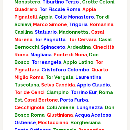
Monastero
,
Tiburtino Terzo
,
Grotte Celoni
,
Quadraro
,
Tor Fiscale Roma
,
Appia
Pignatelli
,
Appia
,
Colle Monastero
,
Tor di
Schiavi
,
Marco Simone
,
Trigoria
,
Romanina
,
Casilina
,
Statuario
,
Madonnetta
,
Casal
Morena
,
Tor Pagnotta
,
Tor Cervara
,
Casal
Bernocchi
,
Spinaceto
,
Ardeatina
,
Cinecittà
Roma
,
Magliana
,
Ponte di Nona
,
Don
Bosco
,
Torreangela
,
Appio Latino
,
Tor
Pignattara
,
Cristoforo Colombo
,
Quarto
Miglio Roma
,
Tor Vergata
,
Laurentina
,
Tuscolana
,
Selva Candida
,
Appio Claudio
,
Tor de Cenci
,
Ciampino
,
Torrino Eur
,
Roma
Est
,
Casal Bertone
,
Porta Furba
,
Cecchignola
,
Colli Aniene
,
Lunghezza
,
Don
Bosco Roma
,
Giustiniana
,
Acqua Acetosa
Ostiense
,
Mostacciano
,
Borghesiana
,