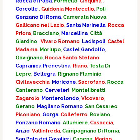
Rocca di Papa
,
Formello
,
Cinquina
,
Corcolle
,
Guidonia Montecelio
,
Poli
,
Genzano Di Roma
,
Camerata Nuova
,
Gallicano nel Lazio
,
Santa Marinella
,
Rocca
Priora
,
Bracciano
,
Marcellina
,
Città
Giardino
,
Vivaro Romano
,
Ladispoli
,
Castel
Madama
,
Morlupo
,
Castel Gandolfo
,
Gavignano
,
Rocca Santo Stefano
,
Capranica Prenestina
,
Riano
,
Testa Di
Lepre
,
Bellegra
,
Rignano Flaminio
,
Civitavecchia
,
Moricone
,
Sacrofano
,
Rocca
Canterano
,
Cerveteri
,
Montelibretti
,
Zagarolo
,
Monterotondo
,
Vicovaro
,
Gerano
,
Magliano Romano
,
San Cesareo
,
Pisoniano
,
Gorga
,
Colleferro
,
Roviano
,
Ponzano Romano
,
Allumiere
,
Casaccia
,
Anzio
,
Vallinfreda
,
Campagnano Di Roma
,
San Polo dei Cavalieri
,
Capena
,
Marino
,