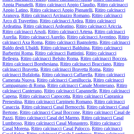
Appia Pignatelli
,
Ritiro calcinacci Appio Claudio
,
Ritiro calcinacci
Appio Latino
,
Ritiro calcinacci Appio Pignatelli
,
Ritiro calcinacci
Aranova
,
Ritiro calcinacci Arcinazzo Romano
,
Ritiro calcinacci
Arco di Travertino
,
Ritiro calcinacci Ardea
,
Ritiro calcinacci
Ardeatina
,
Ritiro calcinacci Ardeatino
,
Ritiro calcinacci Ariccia
,
Ritiro calcinacci Arsoli
,
Ritiro calcinacci Artena
,
Ritiro calcinacci
Aurelia
,
Ritiro calcinacci Aurelio
,
Ritiro calcinacci Aventino
,
Ritiro
calcinacci Axa Roma
,
Ritiro calcinacci Bagnoletto
,
Ritiro calcinacci
Baldo degli Ubaldi
,
Ritiro calcinacci Balduina
,
Ritiro calcinacci
Barberini Roma
,
Ritiro calcinacci Battistini
,
Ritiro calcinacci
Bellegra
,
Ritiro calcinacci Belsito Roma
,
Ritiro calcinacci Boccea
,
Ritiro calcinacci Borghesiana
,
Ritiro calcinacci Bracciano
,
Ritiro
calcinacci Bravetta
,
Ritiro calcinacci Bravetta Roma
,
Ritiro
calcinacci Bufalotta
,
Ritiro calcinacci Caffarella
,
Ritiro calcinacci
Camerata Nuova
,
Ritiro calcinacci Camilluccia
,
Ritiro calcinacci
Campagnano di Roma
,
Ritiro calcinacci Canale Monterano
,
Ritiro
calcinacci Canterano
,
Ritiro calcinacci Capannelle
,
Ritiro calcinacci
Capena
,
Ritiro calcinacci Capocotta
,
Ritiro calcinacci Capranica
Prenestina
,
Ritiro calcinacci Carpineto Romano
,
Ritiro calcinacci
Casaccia
,
Ritiro calcinacci Casal Bernocchi
,
Ritiro calcinacci Casal
Bertone
,
Ritiro calcinacci Casal Boccone
,
Ritiro calcinacci Casal de
Pazzi
,
Ritiro calcinacci Casal del Marmo
,
Ritiro calcinacci Casal
Lumbroso
,
Ritiro calcinacci Casal Monastero
,
Ritiro calcinacci
Casal Morena
,
Ritiro calcinacci Casal Palocco
,
Ritiro calcinacci
Casal Selce
,
Ritiro calcinacci Casale Lombroso
,
Ritiro calcinacci