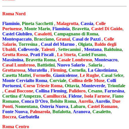
Roma Nord
Flaminio
,
Pineta Sacchetti
,
Malagrotta
,
Cassia
,
Colle
Portuense
,
Monte Mario
,
Flaminia
,
Bravetta
,
Castel Di Guido
,
Castel Giubileo
,
Casalotti
,
Campagnano di Roma
,
Montespaccato
,
Bracciano
,
Granai
,
Casal de Pazzi
,
Colle
Salario
,
Torresina
,
Casal del Marmo
,
Olgiata
,
Baldo degli
Ubaldi
,
Colleverde
,
Talenti
,
Settecamini
,
Mentana
,
Balduina
,
Grotta Rossa
,
Prati Fiscali
,
La Storta
,
Castel Fusano
,
Massimina
,
Bravetta Roma
,
Casale Lombroso
,
Montesacro
,
Casal Lumbroso
,
Battistini
,
Nuovo Salario
,
Salaria
,
Grottarossa
,
Muratella
,
Fleming
,
Cornelia
,
La Giustiniana
,
Casetta Mattei
,
Formello
,
Gianicolense
,
Le Rughe
,
Casal Selce
,
Monte Cervialto Roma
,
Corviale
,
Collina delle Muse
,
Colli
Portuensi
,
Corso Trieste Roma
,
Ottavia
,
Monteverde
,
Trionfale
,
Casal Boccone
,
Collina Fleming
,
Palidoro
,
Cesano
,
Farnesina
,
Cortina d’Ampezzo
,
Camilluccia
,
Fidene
,
Isola Farnese
,
Fiano
Romano
,
Conca D’Oro
,
Belsito Roma
,
Aurelia
,
Aurelio
,
Due
Ponti
,
Nomentana
,
Osteria Nuova
,
Labaro
,
Castel Romano
,
Fonte Nuova
,
Palmarola
,
Bufalotta
,
Aranova
,
Casaletto
,
Boccea
,
Garbatella
Roma Centro