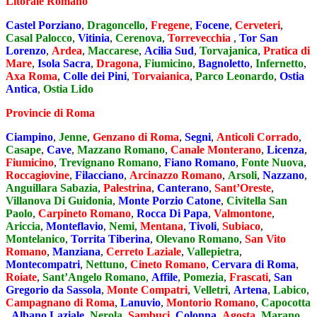
Litorale Romano
Castel Porziano
,
Dragoncello
,
Fregene
,
Focene
,
Cerveteri
,
Casal Palocco
,
Vitinia
,
Cerenova
,
Torrevecchia
,
Tor San
Lorenzo
,
Ardea
,
Maccarese
,
Acilia Sud
,
Torvajanica
,
Pratica di
Mare
,
Isola Sacra
,
Dragona
,
Fiumicino
,
Bagnoletto
,
Infernetto
,
Axa Roma
,
Colle dei Pini
,
Torvaianica
,
Parco Leonardo
,
Ostia
Antica
,
Ostia Lido
Provincie di Roma
Ciampino
,
Jenne
,
Genzano di Roma
,
Segni
,
Anticoli Corrado
,
Casape
,
Cave
,
Mazzano Romano
,
Canale Monterano
,
Licenza
,
Fiumicino
,
Trevignano Romano
,
Fiano Romano
,
Fonte Nuova
,
Roccagiovine
,
Filacciano
,
Arcinazzo Romano
,
Arsoli
,
Nazzano
,
Anguillara Sabazia
,
Palestrina
,
Canterano
,
Sant’Oreste
,
Villanova Di Guidonia
,
Monte Porzio Catone
,
Civitella San
Paolo
,
Carpineto Romano
,
Rocca Di Papa
,
Valmontone
,
Ariccia
,
Monteflavio
,
Nemi
,
Mentana
,
Tivoli
,
Subiaco
,
Montelanico
,
Torrita Tiberina
,
Olevano Romano
,
San Vito
Romano
,
Manziana
,
Cerreto Laziale
,
Vallepietra
,
Montecompatri
,
Nettuno
,
Cineto Romano
,
Cervara di Roma
,
Roiate
,
Sant’Angelo Romano
,
Affile
,
Pomezia
,
Frascati
,
San
Gregorio da Sassola
,
Monte Compatri
,
Velletri
,
Artena
,
Labico
,
Campagnano di Roma
,
Lanuvio
,
Montorio Romano
,
Capocotta
,
Albano Laziale
,
Nerola
,
Sambuci
,
Colonna
,
Agosta
,
Marano