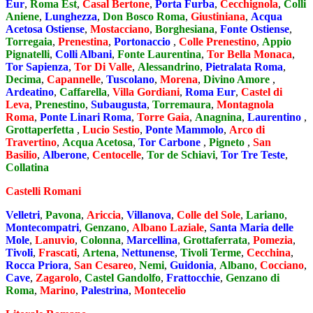
Eur
,
Roma Est
,
Casal Bertone
,
Porta Furba
,
Cecchignola
,
Colli
Aniene
,
Lunghezza
,
Don Bosco Roma
,
Giustiniana
,
Acqua
Acetosa Ostiense
,
Mostacciano
,
Borghesiana
,
Fonte Ostiense
,
Torregaia
,
Prenestina
,
Portonaccio
,
Colle Prenestino
,
Appio
Pignatelli
,
Colli Albani
,
Fonte Laurentina
,
Tor Bella Monaca
,
Tor Sapienza
,
Tor Di Valle
,
Alessandrino
,
Pietralata Roma
,
Decima
,
Capannelle
,
Tuscolano
,
Morena
,
Divino Amore
,
Ardeatino
,
Caffarella
,
Villa Gordiani
,
Roma Eur
,
Castel di
Leva
,
Prenestino
,
Subaugusta
,
Torremaura
,
Montagnola
Roma
,
Ponte Linari Roma
,
Torre Gaia
,
Anagnina
,
Laurentino
,
Grottaperfetta
,
Lucio Sestio
,
Ponte Mammolo
,
Arco di
Travertino
,
Acqua Acetosa
,
Tor Carbone
,
Pigneto
,
San
Basilio
,
Alberone
,
Centocelle
,
Tor de Schiavi
,
Tor Tre Teste
,
Collatina
Castelli Romani
Velletri
,
Pavona
,
Ariccia
,
Villanova
,
Colle del Sole
,
Lariano
,
Montecompatri
,
Genzano
,
Albano Laziale
,
Santa Maria delle
Mole
,
Lanuvio
,
Colonna
,
Marcellina
,
Grottaferrata
,
Pomezia
,
Tivoli
,
Frascati
,
Artena
,
Nettunense
,
Tivoli Terme
,
Cecchina
,
Rocca Priora
,
San Cesareo
,
Nemi
,
Guidonia
,
Albano
,
Cocciano
,
Cave
,
Zagarolo
,
Castel Gandolfo
,
Frattocchie
,
Genzano di
Roma
,
Marino
,
Palestrina
,
Montecelio