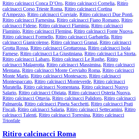
Ritiro calcinacci Conca D’Oro
,
Ritiro calcinacci Cornelia
,
Ritiro
calcinacci Corso Trieste Roma
,
Ritiro calcinacci Cortina
d'Ampezzo
,
Ritiro calcinacci Corviale
,
Ritiro calcinacci Due Ponti
,
Ritiro calcinacci Farnesina
,
Ritiro calcinacci Fiano Romano
,
Ritiro
calcinacci Fidene
,
Ritiro calcinacci Flaminia
,
Ritiro calcinacci
Flaminio
,
Ritiro calcinacci Fleming
,
Ritiro calcinacci Fonte Nuova
,
Ritiro calcinacci Formello
,
Ritiro calcinacci Garbatella
,
Ritiro
calcinacci Gianicolense
,
Ritiro calcinacci Granai
,
Ritiro calcinacci
Grotta Rossa
,
Ritiro calcinacci Grottarossa
,
Ritiro calcinacci Isola
Farnese
,
Ritiro calcinacci La Giustiniana
,
Ritiro calcinacci La Storta
,
Ritiro calcinacci Labaro
,
Ritiro calcinacci Le Rughe
,
Ritiro
calcinacci Malagrotta
,
Ritiro calcinacci Massimina
,
Ritiro calcinacci
Mentana
,
Ritiro calcinacci Monte Cervialto Roma
,
Ritiro calcinacci
Monte Mario
,
Ritiro calcinacci Montesacro
,
Ritiro calcinacci
Montespaccato
,
Ritiro calcinacci Monteverde
,
Ritiro calcinacci
Muratella
,
Ritiro calcinacci Nomentana
,
Ritiro calcinacci Nuovo
Salario
,
Ritiro calcinacci Olgiata
,
Ritiro calcinacci Osteria Nuova
,
Ritiro calcinacci Ottavia
,
Ritiro calcinacci Palidoro
,
Ritiro calcinacci
Palmarola
,
Ritiro calcinacci Pineta Sacchetti
,
Ritiro calcinacci Prati
Fiscali
,
Ritiro calcinacci Salaria
,
Ritiro calcinacci Settecamini
,
Ritiro
calcinacci Talenti
,
Ritiro calcinacci Torresina
,
Ritiro calcinacci
Trionfale
Ritiro calcinacci Roma