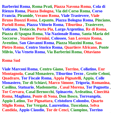
Barberini Roma
,
Roma Prati
,
Piazza Navona Roma
,
Cola di
Rienzo Roma
,
Piazza Bologna
,
Via del Corso Roma
,
Corso
Francia
,
Piramide
,
Verano Roma
,
Viale Trastevere
,
Viale
Bruno Buozzi Roma
,
Lepanto
,
Piazza Bologna Roma
,
Pinciano
,
Parioli Roma
,
Piazza Vittorio Roma
,
Tiburtina
,
Trastevere
,
Vaticano
,
Testaccio
,
Porta Pia
,
Largo Argentina
,
Re di Roma
,
Piazza di Spagna Roma
,
Via Nazionale Roma
,
Santa Maria del
Soccorso
,
Stazione Termini
,
Colosseo
,
San Lorenzo Roma
,
Aventino
,
San Giovanni Roma
,
Piazza Mazzini Roma
,
San
Pietro Roma
,
Centro Storico Roma
,
Quartiere Africano
,
Ponte
Milvio
,
Via Veneto Roma
,
Via Barberini Roma
,
Ottaviano
Roma Sud
Viale Marconi Roma
,
Centro Giano
,
Torrino
,
Collatino
,
Eur
Montagnola
,
Casal Monastero
,
Tiburtino Terzo
,
Grotte Celoni
,
Quadraro
,
Tor Fiscale Roma
,
Appia Pignatelli
,
Appia
,
Colle
Monastero
,
Tor di Schiavi
,
Marco Simone
,
Trigoria
,
Romanina
,
Casilina
,
Statuario
,
Madonnetta
,
Casal Morena
,
Tor Pagnotta
,
Tor Cervara
,
Casal Bernocchi
,
Spinaceto
,
Ardeatina
,
Cinecittà
Roma
,
Magliana
,
Ponte di Nona
,
Don Bosco
,
Torreangela
,
Appio Latino
,
Tor Pignattara
,
Cristoforo Colombo
,
Quarto
Miglio Roma
,
Tor Vergata
,
Laurentina
,
Tuscolana
,
Selva
Candida
,
Appio Claudio
,
Tor de Cenci
,
Ciampino
,
Torrino