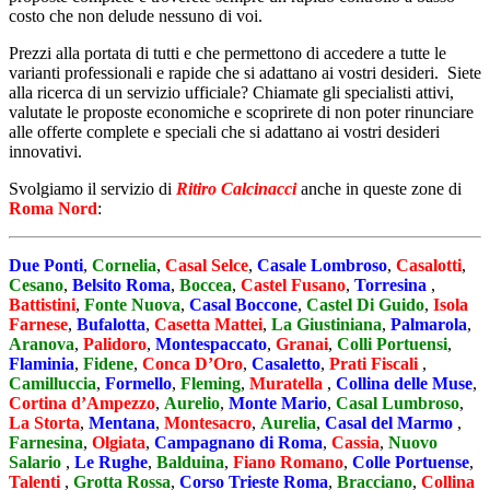
costo che non delude nessuno di voi.
Prezzi alla portata di tutti e che permettono di accedere a tutte le
varianti professionali e rapide che si adattano ai vostri desideri. Siete
alla ricerca di un servizio ufficiale? Chiamate gli specialisti attivi,
valutate le proposte economiche e scoprirete di non poter rinunciare
alle offerte complete e speciali che si adattano ai vostri desideri
innovativi.
Svolgiamo il servizio di
Ritiro Calcinacci
anche in queste zone di
Roma Nord
:
Due Ponti
,
Cornelia
,
Casal Selce
,
Casale Lombroso
,
Casalotti
,
Cesano
,
Belsito Roma
,
Boccea
,
Castel Fusano
,
Torresina
,
Battistini
,
Fonte Nuova
,
Casal Boccone
,
Castel Di Guido
,
Isola
Farnese
,
Bufalotta
,
Casetta Mattei
,
La Giustiniana
,
Palmarola
,
Aranova
,
Palidoro
,
Montespaccato
,
Granai
,
Colli Portuensi
,
Flaminia
,
Fidene
,
Conca D’Oro
,
Casaletto
,
Prati Fiscali
,
Camilluccia
,
Formello
,
Fleming
,
Muratella
,
Collina delle Muse
,
Cortina d’Ampezzo
,
Aurelio
,
Monte Mario
,
Casal Lumbroso
,
La Storta
,
Mentana
,
Montesacro
,
Aurelia
,
Casal del Marmo
,
Farnesina
,
Olgiata
,
Campagnano di Roma
,
Cassia
,
Nuovo
Salario
,
Le Rughe
,
Balduina
,
Fiano Romano
,
Colle Portuense
,
Talenti
,
Grotta Rossa
,
Corso Trieste Roma
,
Bracciano
,
Collina