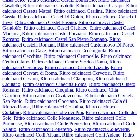
Casaletto
,
Ritiro calcinacci Casalotti
,
Ritiro calcinacci Casape
,
Ritiro
calcinacci Casetta Mattei
,
Ritiro calcinacci Casilina
,
Ritiro calcinacci
Cassia
,
Ritiro calcinacci Castel Di Guido
,
Ritiro calcinacci Castel di
Leva
,
Ritiro calcinacci Castel Fusano
,
Ritiro calcinacci Castel
Gandolfo
,
Ritiro calcinacci Castel Giubileo
,
Ritiro calcinacci Castel
Madama
,
Ritiro calcinacci Castel Porziano
,
Ritiro calcinacci Castel
Romano
,
Ritiro calcinacci Castel San Pietro Romano
,
Ritiro
calcinacci Castelli Romani
,
Ritiro calcinacci Castelnuovo Di Porto
,
Ritiro calcinacci Cave
,
Ritiro calcinacci Cecchignola
,
Ritiro
calcinacci Cecchina
,
Ritiro calcinacci Centocelle
,
Ritiro calcinacci
Centro Giano
,
Ritiro calcinacci Centro Storico Roma
,
Ritiro
calcinacci Cerenova
,
Ritiro calcinacci Cerreto Laziale
,
Ritiro
calcinacci Cervara di Roma
,
Ritiro calcinacci Cerveteri
,
Ritiro
calcinacci Cesano
,
Ritiro calcinacci Ciampino
,
Ritiro calcinacci
Ciciliano
,
Ritiro calcinacci Cinecittà Roma
,
Ritiro calcinacci Cineto
Romano
,
Ritiro calcinacci Cinquina
,
Ritiro calcinacci Città
Giardino
,
Ritiro calcinacci Civitavecchia
,
Ritiro calcinacci Civitella
San Paolo
,
Ritiro calcinacci Cocciano
,
Ritiro calcinacci Cola di
Rienzo Roma
,
Ritiro calcinacci Collatina
,
Ritiro calcinacci
Collatino
,
Ritiro calcinacci Colle dei Pini
,
Ritiro calcinacci Colle del
Sole
,
Ritiro calcinacci Colle Monastero
,
Ritiro calcinacci Colle
Portuense
,
Ritiro calcinacci Colle Prenestino
,
Ritiro calcinacci Colle
Salario
,
Ritiro calcinacci Colleferro
,
Ritiro calcinacci Colleverde
,
Ritiro calcinacci Colli Albani
,
Ritiro calcinacci Colli Aniene
,
Ritiro