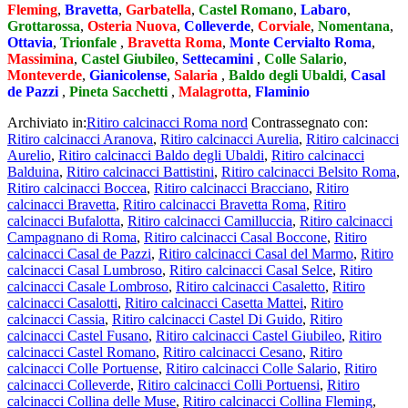
Fleming
,
Bravetta
,
Garbatella
,
Castel Romano
,
Labaro
,
Grottarossa
,
Osteria Nuova
,
Colleverde
,
Corviale
,
Nomentana
,
Ottavia
,
Trionfale
,
Bravetta Roma
,
Monte Cervialto Roma
,
Massimina
,
Castel Giubileo
,
Settecamini
,
Colle Salario
,
Monteverde
,
Gianicolense
,
Salaria
,
Baldo degli Ubaldi
,
Casal
de Pazzi
,
Pineta Sacchetti
,
Malagrotta
,
Flaminio
Archiviato in:
Ritiro calcinacci Roma nord
Contrassegnato con:
Ritiro calcinacci Aranova
,
Ritiro calcinacci Aurelia
,
Ritiro calcinacci
Aurelio
,
Ritiro calcinacci Baldo degli Ubaldi
,
Ritiro calcinacci
Balduina
,
Ritiro calcinacci Battistini
,
Ritiro calcinacci Belsito Roma
,
Ritiro calcinacci Boccea
,
Ritiro calcinacci Bracciano
,
Ritiro
calcinacci Bravetta
,
Ritiro calcinacci Bravetta Roma
,
Ritiro
calcinacci Bufalotta
,
Ritiro calcinacci Camilluccia
,
Ritiro calcinacci
Campagnano di Roma
,
Ritiro calcinacci Casal Boccone
,
Ritiro
calcinacci Casal de Pazzi
,
Ritiro calcinacci Casal del Marmo
,
Ritiro
calcinacci Casal Lumbroso
,
Ritiro calcinacci Casal Selce
,
Ritiro
calcinacci Casale Lombroso
,
Ritiro calcinacci Casaletto
,
Ritiro
calcinacci Casalotti
,
Ritiro calcinacci Casetta Mattei
,
Ritiro
calcinacci Cassia
,
Ritiro calcinacci Castel Di Guido
,
Ritiro
calcinacci Castel Fusano
,
Ritiro calcinacci Castel Giubileo
,
Ritiro
calcinacci Castel Romano
,
Ritiro calcinacci Cesano
,
Ritiro
calcinacci Colle Portuense
,
Ritiro calcinacci Colle Salario
,
Ritiro
calcinacci Colleverde
,
Ritiro calcinacci Colli Portuensi
,
Ritiro
calcinacci Collina delle Muse
,
Ritiro calcinacci Collina Fleming
,