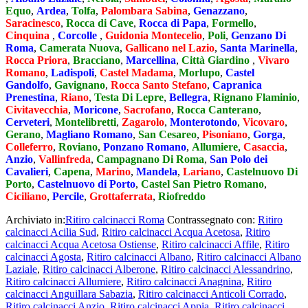
Equo
,
Ardea
,
Tolfa
,
Palombara Sabina
,
Genazzano
,
Saracinesco
,
Rocca di Cave
,
Rocca di Papa
,
Formello
,
Cinquina
,
Corcolle
,
Guidonia Montecelio
,
Poli
,
Genzano Di
Roma
,
Camerata Nuova
,
Gallicano nel Lazio
,
Santa Marinella
,
Rocca Priora
,
Bracciano
,
Marcellina
,
Città Giardino
,
Vivaro
Romano
,
Ladispoli
,
Castel Madama
,
Morlupo
,
Castel
Gandolfo
,
Gavignano
,
Rocca Santo Stefano
,
Capranica
Prenestina
,
Riano
,
Testa Di Lepre
,
Bellegra
,
Rignano Flaminio
,
Civitavecchia
,
Moricone
,
Sacrofano
,
Rocca Canterano
,
Cerveteri
,
Montelibretti
,
Zagarolo
,
Monterotondo
,
Vicovaro
,
Gerano
,
Magliano Romano
,
San Cesareo
,
Pisoniano
,
Gorga
,
Colleferro
,
Roviano
,
Ponzano Romano
,
Allumiere
,
Casaccia
,
Anzio
,
Vallinfreda
,
Campagnano Di Roma
,
San Polo dei
Cavalieri
,
Capena
,
Marino
,
Mandela
,
Lariano
,
Castelnuovo Di
Porto
,
Castelnuovo di Porto
,
Castel San Pietro Romano
,
Ciciliano
,
Percile
,
Grottaferrata
,
Riofreddo
Archiviato in:
Ritiro calcinacci Roma
Contrassegnato con:
Ritiro
calcinacci Acilia Sud
,
Ritiro calcinacci Acqua Acetosa
,
Ritiro
calcinacci Acqua Acetosa Ostiense
,
Ritiro calcinacci Affile
,
Ritiro
calcinacci Agosta
,
Ritiro calcinacci Albano
,
Ritiro calcinacci Albano
Laziale
,
Ritiro calcinacci Alberone
,
Ritiro calcinacci Alessandrino
,
Ritiro calcinacci Allumiere
,
Ritiro calcinacci Anagnina
,
Ritiro
calcinacci Anguillara Sabazia
,
Ritiro calcinacci Anticoli Corrado
,
Ritiro calcinacci Anzio
,
Ritiro calcinacci Appia
,
Ritiro calcinacci