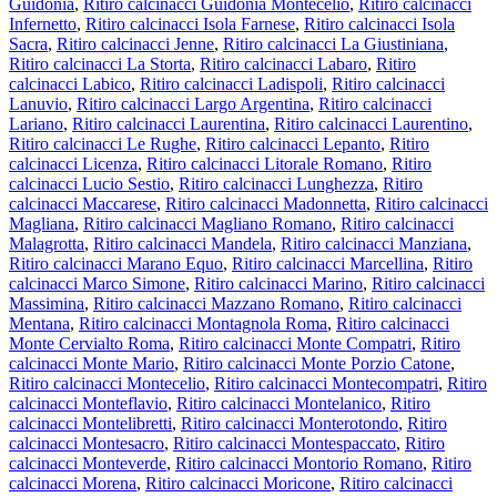
Guidonia
,
Ritiro calcinacci Guidonia Montecelio
,
Ritiro calcinacci
Infernetto
,
Ritiro calcinacci Isola Farnese
,
Ritiro calcinacci Isola
Sacra
,
Ritiro calcinacci Jenne
,
Ritiro calcinacci La Giustiniana
,
Ritiro calcinacci La Storta
,
Ritiro calcinacci Labaro
,
Ritiro
calcinacci Labico
,
Ritiro calcinacci Ladispoli
,
Ritiro calcinacci
Lanuvio
,
Ritiro calcinacci Largo Argentina
,
Ritiro calcinacci
Lariano
,
Ritiro calcinacci Laurentina
,
Ritiro calcinacci Laurentino
,
Ritiro calcinacci Le Rughe
,
Ritiro calcinacci Lepanto
,
Ritiro
calcinacci Licenza
,
Ritiro calcinacci Litorale Romano
,
Ritiro
calcinacci Lucio Sestio
,
Ritiro calcinacci Lunghezza
,
Ritiro
calcinacci Maccarese
,
Ritiro calcinacci Madonnetta
,
Ritiro calcinacci
Magliana
,
Ritiro calcinacci Magliano Romano
,
Ritiro calcinacci
Malagrotta
,
Ritiro calcinacci Mandela
,
Ritiro calcinacci Manziana
,
Ritiro calcinacci Marano Equo
,
Ritiro calcinacci Marcellina
,
Ritiro
calcinacci Marco Simone
,
Ritiro calcinacci Marino
,
Ritiro calcinacci
Massimina
,
Ritiro calcinacci Mazzano Romano
,
Ritiro calcinacci
Mentana
,
Ritiro calcinacci Montagnola Roma
,
Ritiro calcinacci
Monte Cervialto Roma
,
Ritiro calcinacci Monte Compatri
,
Ritiro
calcinacci Monte Mario
,
Ritiro calcinacci Monte Porzio Catone
,
Ritiro calcinacci Montecelio
,
Ritiro calcinacci Montecompatri
,
Ritiro
calcinacci Monteflavio
,
Ritiro calcinacci Montelanico
,
Ritiro
calcinacci Montelibretti
,
Ritiro calcinacci Monterotondo
,
Ritiro
calcinacci Montesacro
,
Ritiro calcinacci Montespaccato
,
Ritiro
calcinacci Monteverde
,
Ritiro calcinacci Montorio Romano
,
Ritiro
calcinacci Morena
,
Ritiro calcinacci Moricone
,
Ritiro calcinacci