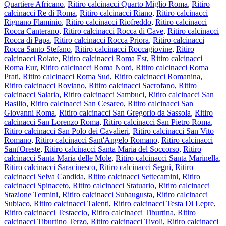
Quartiere Africano
,
Ritiro calcinacci Quarto Miglio Roma
,
Ritiro
calcinacci Re di Roma
,
Ritiro calcinacci Riano
,
Ritiro calcinacci
Rignano Flaminio
,
Ritiro calcinacci Riofreddo
,
Ritiro calcinacci
Rocca Canterano
,
Ritiro calcinacci Rocca di Cave
,
Ritiro calcinacci
Rocca di Papa
,
Ritiro calcinacci Rocca Priora
,
Ritiro calcinacci
Rocca Santo Stefano
,
Ritiro calcinacci Roccagiovine
,
Ritiro
calcinacci Roiate
,
Ritiro calcinacci Roma Est
,
Ritiro calcinacci
Roma Eur
,
Ritiro calcinacci Roma Nord
,
Ritiro calcinacci Roma
Prati
,
Ritiro calcinacci Roma Sud
,
Ritiro calcinacci Romanina
,
Ritiro calcinacci Roviano
,
Ritiro calcinacci Sacrofano
,
Ritiro
calcinacci Salaria
,
Ritiro calcinacci Sambuci
,
Ritiro calcinacci San
Basilio
,
Ritiro calcinacci San Cesareo
,
Ritiro calcinacci San
Giovanni Roma
,
Ritiro calcinacci San Gregorio da Sassola
,
Ritiro
calcinacci San Lorenzo Roma
,
Ritiro calcinacci San Pietro Roma
,
Ritiro calcinacci San Polo dei Cavalieri
,
Ritiro calcinacci San Vito
Romano
,
Ritiro calcinacci Sant'Angelo Romano
,
Ritiro calcinacci
Sant'Oreste
,
Ritiro calcinacci Santa Maria del Soccorso
,
Ritiro
calcinacci Santa Maria delle Mole
,
Ritiro calcinacci Santa Marinella
,
Ritiro calcinacci Saracinesco
,
Ritiro calcinacci Segni
,
Ritiro
calcinacci Selva Candida
,
Ritiro calcinacci Settecamini
,
Ritiro
calcinacci Spinaceto
,
Ritiro calcinacci Statuario
,
Ritiro calcinacci
Stazione Termini
,
Ritiro calcinacci Subaugusta
,
Ritiro calcinacci
Subiaco
,
Ritiro calcinacci Talenti
,
Ritiro calcinacci Testa Di Lepre
,
Ritiro calcinacci Testaccio
,
Ritiro calcinacci Tiburtina
,
Ritiro
calcinacci Tiburtino Terzo
,
Ritiro calcinacci Tivoli
,
Ritiro calcinacci