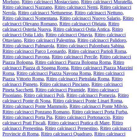
Morlupo
,
Ritiro calcinacci Mostacciano
,
Ritiro calcinacci Muratella
,
Ritiro calcinacci Nazzano
,
Ritiro calcinacci Nemi
,
Ritiro calcinacci
Nerola
,
Ritiro calcinacci Nettunense
,
Ritiro calcinacci Nettuno
,
Ritiro calcinacci Nomentana
,
Ritiro calcinacci Nuovo Salario
,
Ritiro
calcinacci Olevano Romano
,
Ritiro calcinacci Olgiata
,
Ritiro
calcinacci Osteria Nuova
,
Ritiro calcinacci Ostia Antica
,
Ritiro
calcinacci Ostia Lido
,
Ritiro calcinacci Ottavia
,
Ritiro calcinacci
Ottaviano
,
Ritiro calcinacci Palestrina
,
Ritiro calcinacci Palidoro
,
Ritiro calcinacci Palmarola
,
Ritiro calcinacci Palombara Sabina
,
Ritiro calcinacci Parco Leonardo
,
Ritiro calcinacci Parioli Roma
,
Ritiro calcinacci Pavona
,
Ritiro calcinacci Percile
,
Ritiro calcinacci
Piazza Bologna
,
Ritiro calcinacci Piazza Bologna Roma
,
Ritiro
calcinacci Piazza di Spagna Roma
,
Ritiro calcinacci Piazza Mazzini
Roma
,
Ritiro calcinacci Piazza Navona Roma
,
Ritiro calcinacci
Piazza Vittorio Roma
,
Ritiro calcinacci Pietralata Roma
,
Ritiro
calcinacci Pigneto
,
Ritiro calcinacci Pinciano
,
Ritiro calcinacci
Pineta Sacchetti
,
Ritiro calcinacci Piramide
,
Ritiro calcinacci
Pisoniano
,
Ritiro calcinacci Poli
,
Ritiro calcinacci Pomezia
,
Ritiro
calcinacci Ponte di Nona
,
Ritiro calcinacci Ponte Linari Roma
,
Ritiro calcinacci Ponte Mammolo
,
Ritiro calcinacci Ponte Milvio
,
Ritiro calcinacci Ponzano Romano
,
Ritiro calcinacci Porta Furba
,
Ritiro calcinacci Porta Pia
,
Ritiro calcinacci Portonaccio
,
Ritiro
calcinacci Prati Fiscali
,
Ritiro calcinacci Pratica di Mare
,
Ritiro
calcinacci Prenestina
,
Ritiro calcinacci Prenestino
,
Ritiro calcinacci
Provincie di Roma
,
Ritiro calcinacci Quadraro
,
Ritiro calcinacci