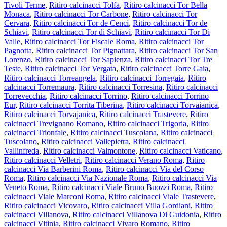
Tivoli Terme
,
Ritiro calcinacci Tolfa
,
Ritiro calcinacci Tor Bella
Monaca
,
Ritiro calcinacci Tor Carbone
,
Ritiro calcinacci Tor
Cervara
,
Ritiro calcinacci Tor de Cenci
,
Ritiro calcinacci Tor de
Schiavi
,
Ritiro calcinacci Tor di Schiavi
,
Ritiro calcinacci Tor Di
Valle
,
Ritiro calcinacci Tor Fiscale Roma
,
Ritiro calcinacci Tor
Pagnotta
,
Ritiro calcinacci Tor Pignattara
,
Ritiro calcinacci Tor San
Lorenzo
,
Ritiro calcinacci Tor Sapienza
,
Ritiro calcinacci Tor Tre
Teste
,
Ritiro calcinacci Tor Vergata
,
Ritiro calcinacci Torre Gaia
,
Ritiro calcinacci Torreangela
,
Ritiro calcinacci Torregaia
,
Ritiro
calcinacci Torremaura
,
Ritiro calcinacci Torresina
,
Ritiro calcinacci
Torrevecchia
,
Ritiro calcinacci Torrino
,
Ritiro calcinacci Torrino
Eur
,
Ritiro calcinacci Torrita Tiberina
,
Ritiro calcinacci Torvaianica
,
Ritiro calcinacci Torvajanica
,
Ritiro calcinacci Trastevere
,
Ritiro
calcinacci Trevignano Romano
,
Ritiro calcinacci Trigoria
,
Ritiro
calcinacci Trionfale
,
Ritiro calcinacci Tuscolana
,
Ritiro calcinacci
Tuscolano
,
Ritiro calcinacci Vallepietra
,
Ritiro calcinacci
Vallinfreda
,
Ritiro calcinacci Valmontone
,
Ritiro calcinacci Vaticano
,
Ritiro calcinacci Velletri
,
Ritiro calcinacci Verano Roma
,
Ritiro
calcinacci Via Barberini Roma
,
Ritiro calcinacci Via del Corso
Roma
,
Ritiro calcinacci Via Nazionale Roma
,
Ritiro calcinacci Via
Veneto Roma
,
Ritiro calcinacci Viale Bruno Buozzi Roma
,
Ritiro
calcinacci Viale Marconi Roma
,
Ritiro calcinacci Viale Trastevere
,
Ritiro calcinacci Vicovaro
,
Ritiro calcinacci Villa Gordiani
,
Ritiro
calcinacci Villanova
,
Ritiro calcinacci Villanova Di Guidonia
,
Ritiro
calcinacci Vitinia
,
Ritiro calcinacci Vivaro Romano
,
Ritiro