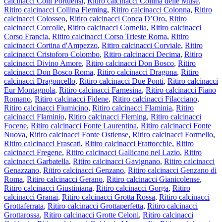
calcinacci Colli Portuensi
,
Ritiro calcinacci Collina delle Muse
,
Ritiro calcinacci Collina Fleming
,
Ritiro calcinacci Colonna
,
Ritiro
calcinacci Colosseo
,
Ritiro calcinacci Conca D’Oro
,
Ritiro
calcinacci Corcolle
,
Ritiro calcinacci Cornelia
,
Ritiro calcinacci
Corso Francia
,
Ritiro calcinacci Corso Trieste Roma
,
Ritiro
calcinacci Cortina d'Ampezzo
,
Ritiro calcinacci Corviale
,
Ritiro
calcinacci Cristoforo Colombo
,
Ritiro calcinacci Decima
,
Ritiro
calcinacci Divino Amore
,
Ritiro calcinacci Don Bosco
,
Ritiro
calcinacci Don Bosco Roma
,
Ritiro calcinacci Dragona
,
Ritiro
calcinacci Dragoncello
,
Ritiro calcinacci Due Ponti
,
Ritiro calcinacci
Eur Montagnola
,
Ritiro calcinacci Farnesina
,
Ritiro calcinacci Fiano
Romano
,
Ritiro calcinacci Fidene
,
Ritiro calcinacci Filacciano
,
Ritiro calcinacci Fiumicino
,
Ritiro calcinacci Flaminia
,
Ritiro
calcinacci Flaminio
,
Ritiro calcinacci Fleming
,
Ritiro calcinacci
Focene
,
Ritiro calcinacci Fonte Laurentina
,
Ritiro calcinacci Fonte
Nuova
,
Ritiro calcinacci Fonte Ostiense
,
Ritiro calcinacci Formello
,
Ritiro calcinacci Frascati
,
Ritiro calcinacci Frattocchie
,
Ritiro
calcinacci Fregene
,
Ritiro calcinacci Gallicano nel Lazio
,
Ritiro
calcinacci Garbatella
,
Ritiro calcinacci Gavignano
,
Ritiro calcinacci
Genazzano
,
Ritiro calcinacci Genzano
,
Ritiro calcinacci Genzano di
Roma
,
Ritiro calcinacci Gerano
,
Ritiro calcinacci Gianicolense
,
Ritiro calcinacci Giustiniana
,
Ritiro calcinacci Gorga
,
Ritiro
calcinacci Granai
,
Ritiro calcinacci Grotta Rossa
,
Ritiro calcinacci
Grottaferrata
,
Ritiro calcinacci Grottaperfetta
,
Ritiro calcinacci
Grottarossa
,
Ritiro calcinacci Grotte Celoni
,
Ritiro calcinacci