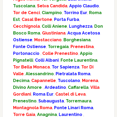
Tuscolana
,
Selva Candida
,
Appio Claudio
,
Tor de Cenci
,
Ciampino
,
Torrino Eur
,
Roma
Est
,
Casal Bertone
,
Porta Furba
,
Cecchignola
,
Colli Aniene
,
Lunghezza
,
Don
Bosco Roma
,
Giustiniana
,
Acqua Acetosa
Ostiense
,
Mostacciano
,
Borghesiana
,
Fonte Ostiense
,
Torregaia
,
Prenestina
,
Portonaccio
,
Colle Prenestino
,
Appio
Pignatelli
,
Colli Albani
,
Fonte Laurentina
,
Tor Bella Monaca
,
Tor Sapienza
,
Tor Di
Valle
,
Alessandrino
,
Pietralata Roma
,
Decima
,
Capannelle
,
Tuscolano
,
Morena
,
Divino Amore
,
Ardeatino
,
Caffarella
,
Villa
Gordiani
,
Roma Eur
,
Castel di Leva
,
Prenestino
,
Subaugusta
,
Torremaura
,
Montagnola Roma
,
Ponte Linari Roma
,
Torre Gaia
,
Anagnina
,
Laurentino
,