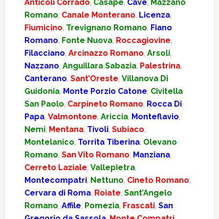
Anticoli Corrado
,
Casape
,
Cave
,
Mazzano
Romano
,
Canale Monterano
,
Licenza
,
Fiumicino
,
Trevignano Romano
,
Fiano
Romano
,
Fonte Nuova
,
Roccagiovine
,
Filacciano
,
Arcinazzo Romano
,
Arsoli
,
Nazzano
,
Anguillara Sabazia
,
Palestrina
,
Canterano
,
Sant’Oreste
,
Villanova Di
Guidonia
,
Monte Porzio Catone
,
Civitella
San Paolo
,
Carpineto Romano
,
Rocca Di
Papa
,
Valmontone
,
Ariccia
,
Monteflavio
,
Nemi
,
Mentana
,
Tivoli
,
Subiaco
,
Montelanico
,
Torrita Tiberina
,
Olevano
Romano
,
San Vito Romano
,
Manziana
,
Cerreto Laziale
,
Vallepietra
,
Montecompatri
,
Nettuno
,
Cineto Romano
,
Cervara di Roma
,
Roiate
,
Sant’Angelo
Romano
,
Affile
,
Pomezia
,
Frascati
,
San
Gregorio da Sassola
,
Monte Compatri
,