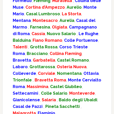
Formello
,
Fleming
,
Muratella
,
Collina delle
Muse
,
Cortina d’Ampezzo
,
Aurelio
,
Monte
Mario
,
Casal Lumbroso
,
La Storta
,
Mentana
,
Montesacro
,
Aurelia
,
Casal del
Marmo
,
Farnesina
,
Olgiata
,
Campagnano
di Roma
,
Cassia
,
Nuovo Salario
,
Le Rughe
,
Balduina
,
Fiano Romano
,
Colle Portuense
,
Talenti
,
Grotta Rossa
,
Corso Trieste
Roma
,
Bracciano
,
Collina Fleming
,
Bravetta
,
Garbatella
,
Castel Romano
,
Labaro
,
Grottarossa
,
Osteria Nuova
,
Colleverde
,
Corviale
,
Nomentana
,
Ottavia
,
Trionfale
,
Bravetta Roma
,
Monte Cervialto
Roma
,
Massimina
,
Castel Giubileo
,
Settecamini
,
Colle Salario
,
Monteverde
,
Gianicolense
,
Salaria
,
Baldo degli Ubaldi
,
Casal de Pazzi
,
Pineta Sacchetti
,
Malagrotta
,
Flaminio