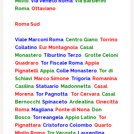
Milvio
,
Via Veneto Roma
,
Via Barberini
Roma
,
Ottaviano
Roma Sud
Viale Marconi Roma
,
Centro Giano
,
Torrino
,
Collatino
,
Eur Montagnola
,
Casal
Monastero
,
Tiburtino Terzo
,
Grotte Celoni
,
Quadraro
,
Tor Fiscale Roma
,
Appia
Pignatelli
,
Appia
,
Colle Monastero
,
Tor di
Schiavi
,
Marco Simone
,
Trigoria
,
Romanina
,
Casilina
,
Statuario
,
Madonnetta
,
Casal
Morena
,
Tor Pagnotta
,
Tor Cervara
,
Casal
Bernocchi
,
Spinaceto
,
Ardeatina
,
Cinecittà
Roma
,
Magliana
,
Ponte di Nona
,
Don
Bosco
,
Torreangela
,
Appio Latino
,
Tor
Pignattara
,
Cristoforo Colombo
,
Quarto
Miglio Roma
,
Tor Vergata
,
Laurentina
,