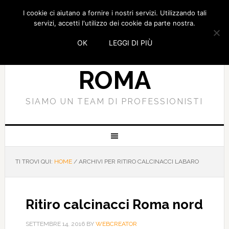
I cookie ci aiutano a fornire i nostri servizi. Utilizzando tali
SMALTIMENTO
servizi, accetti l'utilizzo dei cookie da parte nostra.
OK
LEGGI DI PIÙ
CALCINACCI
ROMA
SIAMO UN TEAM DI PROFESSIONISTI
TI TROVI QUI:
HOME
/
ARCHIVI PER RITIRO CALCINACCI LABARO
Ritiro calcinacci Roma nord
SETTEMBRE 14, 2016
BY
WEBCREATOR