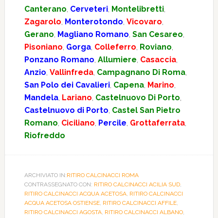
Canterano
,
Cerveteri
,
Montelibretti
,
Zagarolo
,
Monterotondo
,
Vicovaro
,
Gerano
,
Magliano Romano
,
San Cesareo
,
Pisoniano
,
Gorga
,
Colleferro
,
Roviano
,
Ponzano Romano
,
Allumiere
,
Casaccia
,
Anzio
,
Vallinfreda
,
Campagnano Di Roma
,
San Polo dei Cavalieri
,
Capena
,
Marino
,
Mandela
,
Lariano
,
Castelnuovo Di Porto
,
Castelnuovo di Porto
,
Castel San Pietro
Romano
,
Ciciliano
,
Percile
,
Grottaferrata
,
Riofreddo
ARCHIVIATO IN:
RITIRO CALCINACCI ROMA
CONTRASSEGNATO CON:
RITIRO CALCINACCI ACILIA SUD
,
RITIRO CALCINACCI ACQUA ACETOSA
,
RITIRO CALCINACCI
ACQUA ACETOSA OSTIENSE
,
RITIRO CALCINACCI AFFILE
,
RITIRO CALCINACCI AGOSTA
,
RITIRO CALCINACCI ALBANO
,