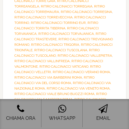
CALCINACCI TORRE GAIA
,
RITIRO CALCINACCI
TORREANGELA
,
RITIRO CALCINACCI TORREGAIA
,
RITIRO
CALCINACCI TORREMAURA
,
RITIRO CALCINACCI TORRESINA
,
RITIRO CALCINACCI TORREVECCHIA
,
RITIRO CALCINACCI
TORRINO
,
RITIRO CALCINACCI TORRINO EUR
,
RITIRO
CALCINACCI TORRITA TIBERINA
,
RITIRO CALCINACCI
TORVAIANICA
,
RITIRO CALCINACCI TORVAJANICA
,
RITIRO
CALCINACCI TRASTEVERE
,
RITIRO CALCINACCI TREVIGNANO
ROMANO
,
RITIRO CALCINACCI TRIGORIA
,
RITIRO CALCINACCI
TRIONFALE
,
RITIRO CALCINACCI TUSCOLANA
,
RITIRO
CALCINACCI TUSCOLANO
,
RITIRO CALCINACCI VALLEPIETRA
,
RITIRO CALCINACCI VALLINFREDA
,
RITIRO CALCINACCI
VALMONTONE
,
RITIRO CALCINACCI VATICANO
,
RITIRO
CALCINACCI VELLETRI
,
RITIRO CALCINACCI VERANO ROMA
,
RITIRO CALCINACCI VIA BARBERINI ROMA
,
RITIRO
CALCINACCI VIA DEL CORSO ROMA
,
RITIRO CALCINACCI VIA
NAZIONALE ROMA
,
RITIRO CALCINACCI VIA VENETO ROMA
,
RITIRO CALCINACCI VIALE BRUNO BUOZZI ROMA
,
RITIRO
CALCINACCI VIALE MARCONI ROMA
,
RITIRO CALCINACCI
VIALE TRASTEVERE
,
RITIRO CALCINACCI VICOVARO
,
RITIRO
CALCINACCI VILLA GORDIANI
,
RITIRO CALCINACCI
VILLANOVA
,
RITIRO CALCINACCI VILLANOVA DI GUIDONIA
,
CHIAMA ORA
WHATSAPP
EMAIL
RITIRO CALCINACCI VITINIA
,
RITIRO CALCINACCI VIVARO
ROMANO
,
RITIRO CALCINACCI ZAGAROLO